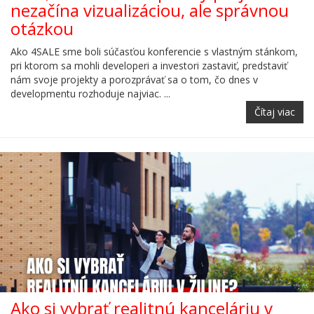
nezačína vizualizáciou, ale správnou
otázkou
Ako 4SALE sme boli súčasťou konferencie s vlastným stánkom,
pri ktorom sa mohli developeri a investori zastaviť, predstaviť
nám svoje projekty a porozprávať sa o tom, čo dnes v
developmentu rozhoduje najviac. ...
Čítaj viac
Ako si vybrať realitnú kanceláriu v