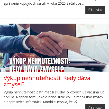
správania kupujúcich sa trh v roku 2025 začal pos...
Čítaj viac
Výkup nehnuteľnosti: Kedy dáva
zmysel?
Výkup nehnuteľnosti patrí medzi služby, o ktorých už väčšina ľudí
počula. Napriek tomu okolo neho stále koluje množstvo mýtov
a nepresných informácií. Mnohí si myslia, že vý...
Čítaj viac