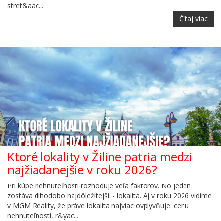
stret&aac...
Čítaj viac
Ktoré lokality v Žiline patria medzi
najžiadanejšie v roku 2026?
Pri kúpe nehnuteľnosti rozhoduje veľa faktorov. No jeden
zostáva dlhodobo najdôležitejší: - lokalita. Aj v roku 2026 vidíme
v MGM Reality, že práve lokalita najviac ovplyvňuje: cenu
nehnuteľnosti, r&yac...