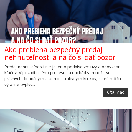
Ako prebieha bezpečný predaj
nehnuteľnosti a na čo si dať pozor
Predaj nehnuteľnosti nie je len o podpise zmluvy a odovzdaní
kľúčov. V pozadí celého procesu sa nachádza množstvo
právnych, finančných a administratívnych krokov, ktoré môžu
výrazne ovplyv...
Čítaj viac