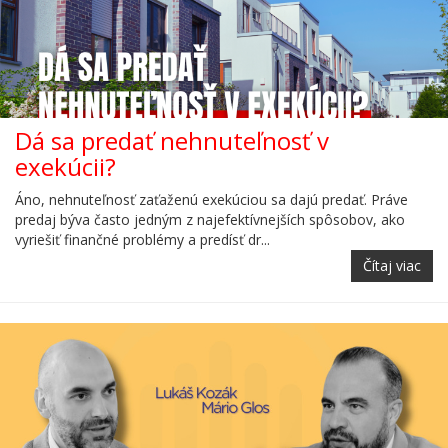
Dá sa predať nehnuteľnosť v
exekúcii?
Áno, nehnuteľnosť zaťaženú exekúciou sa dajú predať. Práve
predaj býva často jedným z najefektívnejších spôsobov, ako
vyriešiť finančné problémy a predísť dr...
Čítaj viac