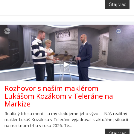
Čítaj viac
Rozhovor s naším maklérom
Lukášom Kozákom v Teleráne na
Markíze
Realitný trh sa mení – a my sledujeme jeho vývoj. Náš realitný
maklér Lukáš Kozák sa v Teleráne vyjadroval k aktuálnej situácii
na realitnom trhu v roku 2026. Té...
Čítaj viac