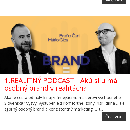
1.REALITNÝ PODCAST - Akú silu má
osobný brand v realitách?
Aká je cesta od nuly k najznámejšiemu maklérovi východného
Slovenska? Výzvy, vystúpenie z komfortnej zóny, risk, drina… ale
aj silný osobný brand a konzistentný marketing. O t...
Čítaj viac