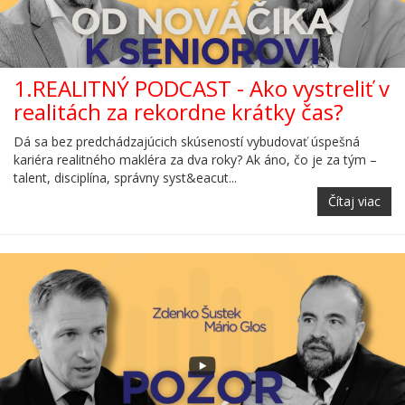
1.REALITNÝ PODCAST - Ako vystreliť v
realitách za rekordne krátky čas?
Dá sa bez predchádzajúcich skúseností vybudovať úspešná
kariéra realitného makléra za dva roky? Ak áno, čo je za tým –
talent, disciplína, správny syst&eacut...
Čítaj viac