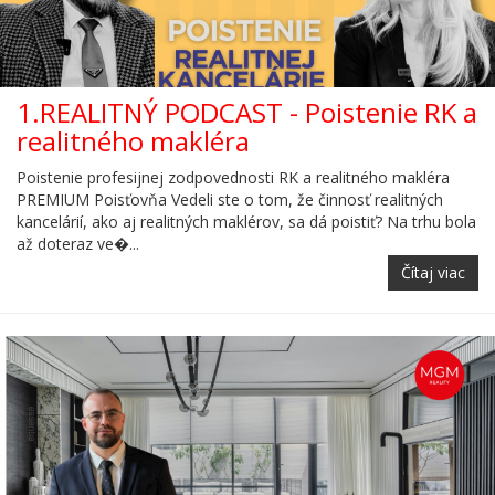
1.REALITNÝ PODCAST - Poistenie RK a
realitného makléra
Poistenie profesijnej zodpovednosti RK a realitného makléra
PREMIUM Poisťovňa Vedeli ste o tom, že činnosť realitných
kancelárií, ako aj realitných maklérov, sa dá poistiť? Na trhu bola
až doteraz ve�...
Čítaj viac