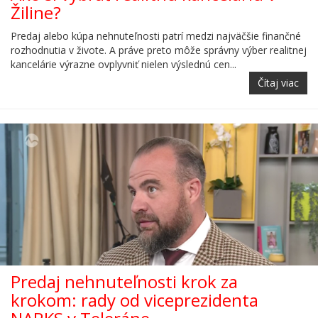
Žiline?
Predaj alebo kúpa nehnuteľnosti patrí medzi najväčšie finančné
rozhodnutia v živote. A práve preto môže správny výber realitnej
kancelárie výrazne ovplyvniť nielen výslednú cen...
Čítaj viac
Predaj nehnuteľnosti krok za
krokom: rady od viceprezidenta