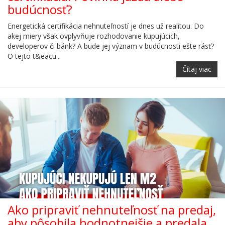
budúcnosť?
Energetická certifikácia nehnuteľností je dnes už realitou. Do
akej miery však ovplyvňuje rozhodovanie kupujúcich,
developerov či bánk? A bude jej význam v budúcnosti ešte rásť?
O tejto t&eacu...
Čítaj viac
Ako pripraviť nehnuteľnosť na predaj,
aby pôsobila hodnotnejšie a predala