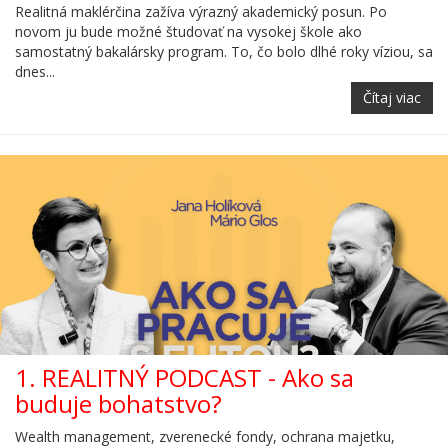
Realitná maklérčina zažíva výrazný akademický posun. Po
novom ju bude možné študovať na vysokej škole ako
samostatný bakalársky program. To, čo bolo dlhé roky víziou, sa
dnes...
Čítaj viac
1. REALITNÝ PODCAST - Ako sa
buduje bohatstvo?
Wealth management, zverenecké fondy, ochrana majetku,