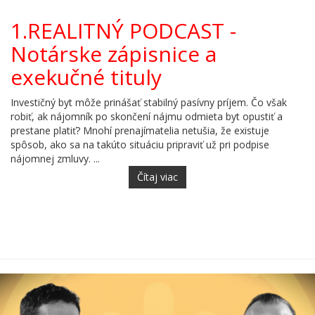
1.REALITNÝ PODCAST -
Notárske zápisnice a
exekučné tituly
Investičný byt môže prinášať stabilný pasívny príjem. Čo však
robiť, ak nájomník po skončení nájmu odmieta byt opustiť a
prestane platiť? Mnohí prenajímatelia netušia, že existuje
spôsob, ako sa na takúto situáciu pripraviť už pri podpise
nájomnej zmluvy. ...
Čítaj viac