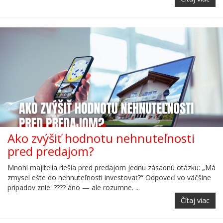
Ako zvýšiť hodnotu nehnuteľnosti
pred predajom?
Mnohí majitelia riešia pred predajom jednu zásadnú otázku: „Má
zmysel ešte do nehnuteľnosti investovať?“ Odpoveď vo väčšine
prípadov znie: ???? áno — ale rozumne. ...
Čítaj viac