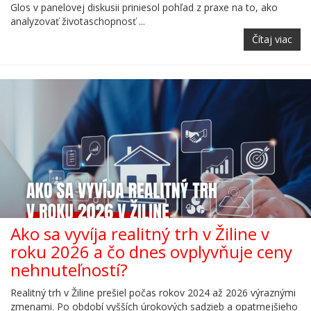
Glos v panelovej diskusii priniesol pohľad z praxe na to, ako
analyzovať životaschopnosť ...
Čítaj viac
Ako sa vyvíja realitný trh v Žiline v
roku 2026 a čo dnes ovplyvňuje ceny
nehnuteľností?
Realitný trh v Žiline prešiel počas rokov 2024 až 2026 výraznými
zmenami. Po období vyšších úrokových sadzieb a opatrnejšieho