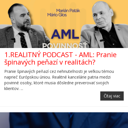
1.REALITNÝ PODCAST - AML: Pranie
špinavých peňazí v realitách?
Pranie špinavých peňazí cez nehnuteľnosti je veľkou témou
naprieč Európskou úniou. Realitné kancelárie patria medzi
povinné osoby, ktoré musia dôsledne preverovať svojich
klientov. ...
Čítaj viac