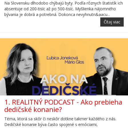
Na Slovensku dlhodobo chýbajú byty. Podľa rôznych štatistík ich
absentuje od 200-tisíc až po 500-tisíc. Myšlienka nájomného
bývania je dobrá a potrebná. Dokonca nevyhnutn&aacu...
Čítaj viac
1. REALITNÝ PODCAST - Ako prebieha
dedičské konanie?
Téma, ktorá sa skôr či neskôr dotkne takmer každého z nás.
Dedičské konanie býva často spojené s emóciami,