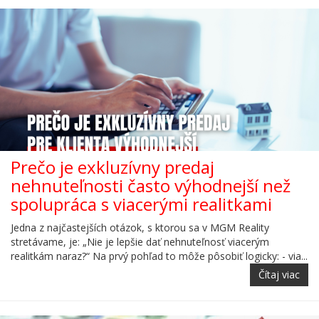
Prečo je exkluzívny predaj
nehnuteľnosti často výhodnejší než
spolupráca s viacerými realitkami
Jedna z najčastejších otázok, s ktorou sa v MGM Reality
stretávame, je: „Nie je lepšie dať nehnuteľnosť viacerým
realitkám naraz?“ Na prvý pohľad to môže pôsobiť logicky: - via...
Čítaj viac