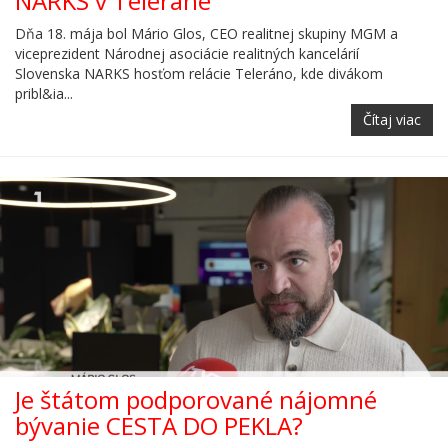
NARKS v Teleráne
Dňa 18. mája bol Mário Glos, CEO realitnej skupiny MGM a
viceprezident Národnej asociácie realitných kancelárií
Slovenska NARKS hosťom relácie Teleráno, kde divákom
pribl&ia...
Čítaj viac
Je štátom podporované nájomné
bývanie CESTA DO PEKLA?