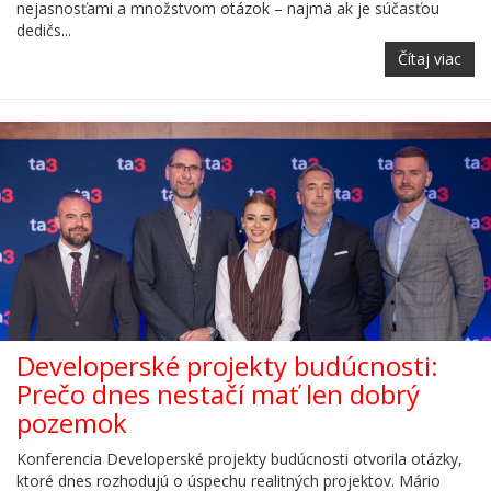
nejasnosťami a množstvom otázok – najmä ak je súčasťou
dedičs...
Čítaj viac
Developerské projekty budúcnosti:
Prečo dnes nestačí mať len dobrý
pozemok
Konferencia Developerské projekty budúcnosti otvorila otázky,
ktoré dnes rozhodujú o úspechu realitných projektov. Mário