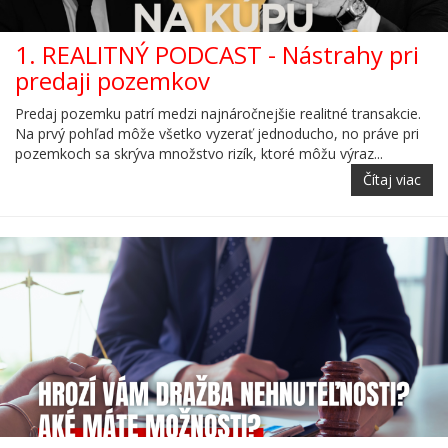
1. REALITNÝ PODCAST - Nástrahy pri
predaji pozemkov
Predaj pozemku patrí medzi najnáročnejšie realitné transakcie.
Na prvý pohľad môže všetko vyzerať jednoducho, no práve pri
pozemkoch sa skrýva množstvo rizík, ktoré môžu výraz...
Čítaj viac