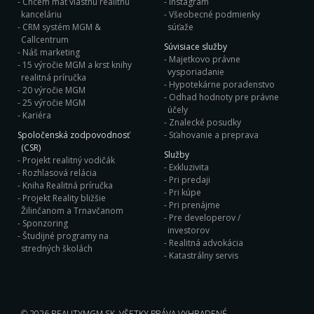
Chcem mať vlastnú realitnú
Instagram
kanceláriu
Všeobecné podmienky
CRM systém MGM &
súťaže
Callcentrum
Súvisiace služby
Náš marketing
Majetkovo právne
15 výročie MGM a krst knihy
vysporiadanie
realitná príručka
Hypotekárne poradenstvo
20 výročie MGM
Odhad hodnoty pre právne
25 výročie MGM
účely
Kariéra
Znalecké posudky
Spoločenská zodpovodnosť
Sťahovanie a preprava
(CSR)
Služby
Projekt realitný vodičák
Exkluzivita
Rozhlasová relácia
Pri predaji
Kniha Realitná príručka
Pri kúpe
Projekt Reality bližšie
Pri prenájme
Žilinčanom a Trnavčanom
Pre developerov /
Sponzoring
investorov
Študijné programy na
Realitná advokácia
stredných školách
Katastrálny servis
© 2026
REALITYMGM.SK
, VŠETKY PRÁVA VYHRADENÉ