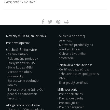
Zverejnené 17.02.2025 |
Novinky MGM za január 2024
Školenia odbornej
verejnosti
Pre developerov
Motivačné prednášky na
vysokých školách
Obchodné informácie
Ochrana životného
Cenník služieb
prostredia
Reklamačny poriadok
Etický kódex NARKS
Certifikácia nehnuteľnosti
Eticky kodex MGM
Certifikát bezpečnosti
Všeobecne obch.
nehnuteľnosti (v spolupraci s
podmienky
MNSR)
Spracovanie osobných
Energetický certifikát
údajov
Boj proti praniu špinavých
MGM poradňa
peňazí a financovania
Pre podnikateľov
terorizmu
Pre fyzické osoby
Pre kupujúcich
Aké garancie ponúkame
Pre predávajúcich
Garancia 100% povolenia