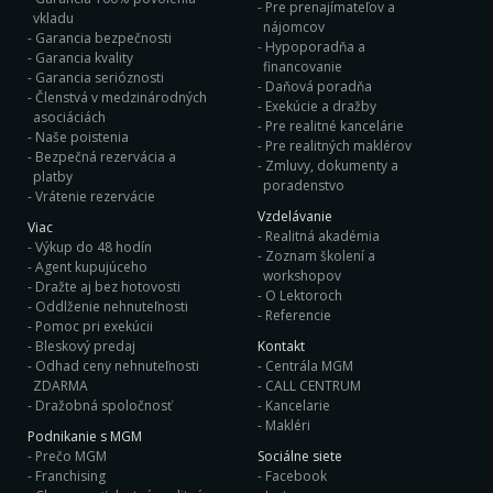
Pre prenajímateľov a
vkladu
nájomcov
Garancia bezpečnosti
Hypoporadňa a
Garancia kvality
financovanie
Garancia serióznosti
Daňová poradňa
Členstvá v medzinárodných
Exekúcie a dražby
asociáciách
Pre realitné kancelárie
Naše poistenia
Pre realitných maklérov
Bezpečná rezervácia a
Zmluvy, dokumenty a
platby
poradenstvo
Vrátenie rezervácie
Vzdelávanie
Viac
Realitná akadémia
Výkup do 48 hodín
Zoznam školení a
Agent kupujúceho
workshopov
Dražte aj bez hotovosti
O Lektoroch
Oddlženie nehnuteľnosti
Referencie
Pomoc pri exekúcii
Bleskový predaj
Kontakt
Odhad ceny nehnuteľnosti
Centrála MGM
ZDARMA
CALL CENTRUM
Dražobná spoločnosť
Kancelarie
Makléri
Podnikanie s MGM
Prečo MGM
Sociálne siete
Franchising
Facebook