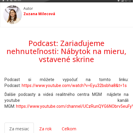
Autor
Zuzana Milecová
Podcast: Zariaďujeme
nehnuteľnosti: Nábytok na mieru,
vstavené skrine
Podcast si môžete vypočuť na tomto linku:
Podcast:
https://www.youtube.com/watch?v=Eyu32bsbha8&t=1s
Ďalšie podcasty a videá realitného centra MGM nájdete na
youtube kanáli
MGM:
https://www.youtube.com/channel/UCzRunQYG6NObrv5euFy
Za mesiac
Za rok
Celkom