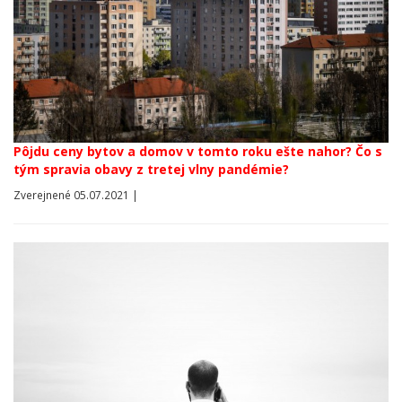
Pôjdu ceny bytov a domov v tomto roku ešte nahor? Čo s
tým spravia obavy z tretej vlny pandémie?
Zverejnené 05.07.2021 |