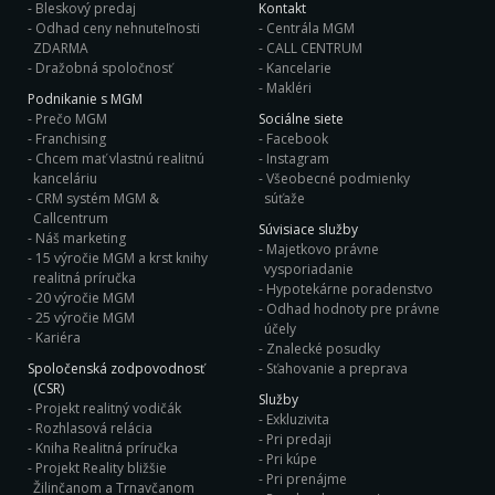
Bleskový predaj
Kontakt
Odhad ceny nehnuteľnosti
Centrála MGM
ZDARMA
CALL CENTRUM
Dražobná spoločnosť
Kancelarie
Makléri
Podnikanie s MGM
Prečo MGM
Sociálne siete
Franchising
Facebook
Chcem mať vlastnú realitnú
Instagram
kanceláriu
Všeobecné podmienky
CRM systém MGM &
súťaže
Callcentrum
Súvisiace služby
Náš marketing
Majetkovo právne
15 výročie MGM a krst knihy
vysporiadanie
realitná príručka
Hypotekárne poradenstvo
20 výročie MGM
Odhad hodnoty pre právne
25 výročie MGM
účely
Kariéra
Znalecké posudky
Spoločenská zodpovodnosť
Sťahovanie a preprava
(CSR)
Služby
Projekt realitný vodičák
Exkluzivita
Rozhlasová relácia
Pri predaji
Kniha Realitná príručka
Pri kúpe
Projekt Reality bližšie
Pri prenájme
Žilinčanom a Trnavčanom