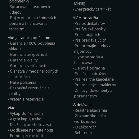
podmienky
MNSR)
Spracovanie osobných
Energetický certifikát
údajov
Boj proti praniu špinavých
MGM poradňa
peňazí a financovania
Pre podnikateľov
terorizmu
Pre fyzické osoby
Pre kupujúcich
Aké garancie ponúkame
Pre predávajúcich
Garancia 100% povolenia
Pre prenajímateľov a
vkladu
nájomcov
Garancia bezpečnosti
Hypoporadňa a
Garancia kvality
financovanie
Garancia serióznosti
Daňová poradňa
Členstvá v medzinárodných
Exekúcie a dražby
asociáciách
Pre realitné kancelárie
Naše poistenia
Pre realitných maklérov
Bezpečná rezervácia a
Zmluvy, dokumenty a
platby
poradenstvo
Vrátenie rezervácie
Vzdelávanie
Viac
Realitná akadémia
Výkup do 48 hodín
Zoznam školení a
Agent kupujúceho
workshopov
Dražte aj bez hotovosti
O Lektoroch
Oddlženie nehnuteľnosti
Referencie
Pomoc pri exekúcii