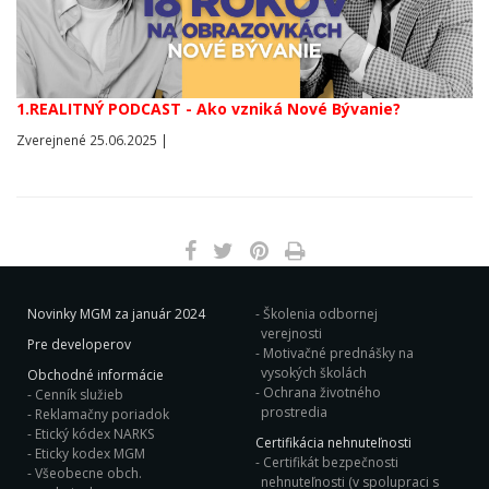
1.REALITNÝ PODCAST - Ako vzniká Nové Bývanie?
Zverejnené 25.06.2025 |
Novinky MGM za január 2024
Školenia odbornej
verejnosti
Pre developerov
Motivačné prednášky na
vysokých školách
Obchodné informácie
Ochrana životného
Cenník služieb
prostredia
Reklamačny poriadok
Etický kódex NARKS
Certifikácia nehnuteľnosti
Eticky kodex MGM
Certifikát bezpečnosti
Všeobecne obch.
nehnuteľnosti (v spolupraci s