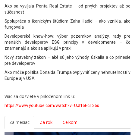
Ako sa vyvíjala Penta Real Estate – od prvých projektov až po
súčasnosť
Spolupráca s ikonickým štúdiom Zaha Hadid – ako vznikla, ako
fungovala
Developerské know-how: výber pozemkov, analýzy, rady pre
menších developerov ESG princípy v developmente – čo
znamenajú a ako sa aplikujú v praxi
Nový stavebný zákon – aké sú jeho výhody, úskalia a čo prinesie
pre developerov
Ako môže politika Donalda Trumpa ovplyvniť ceny nehnuteľností v
Európe aj v USA
Viac sa dozviete v priloženom link-u:
https://www.youtube.com/watch?v=UJl16EcT36s
Za mesiac
Za rok
Celkom