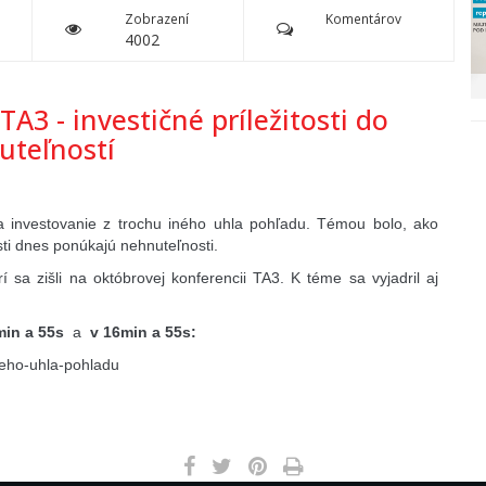
Zobrazení
Komentárov
4002
TA3 - investičné príležitosti do
uteľností
a investovanie z trochu iného uhla pohľadu. Témou bolo, ako
osti dnes ponúkajú nehnuteľnosti.
rí sa zišli na októbrovej konferencii TA3. K téme sa vyjadril aj
min a 55s
a
v 16min a 55s:
neho-uhla-pohladu