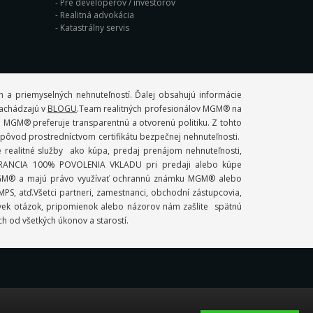
Pre developerov / investorov
Realitná advokácia
Katastrálny servis
 a priemyselných nehnuteľností. Ďalej obsahujú informácie
 nachádzajú v
BLOGU
.Team realitných profesionálov MGM® na
. MGM® preferuje transparentnú a otvorenú politiku. Z tohto
ý pôvod prostredníctvom certifikátu bezpečnej nehnuteľnosti.
ealitné služby ako kúpa, predaj prenájom nehnuteľnosti,
 GARANCIA 100% POVOLENIA VKLADU pri predaji alebo kúpe
mi MGM® a majú právo využívať ochrannú známku MGM® alebo
S, atď.Všetci partneri, zamestnanci, obchodní zástupcovia,
ľvek otázok, pripomienok alebo názorov nám zašlite spätnú
ch od všetkých úkonov a starostí.