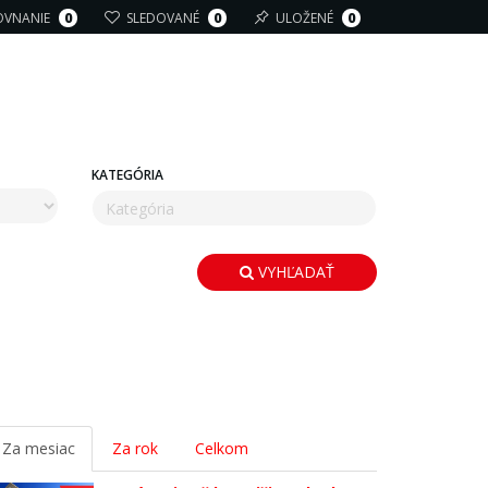
OVNANIE
0
SLEDOVANÉ
0
ULOŽENÉ
0
KATEGÓRIA
VYHĽADAŤ
Za mesiac
Za rok
Celkom