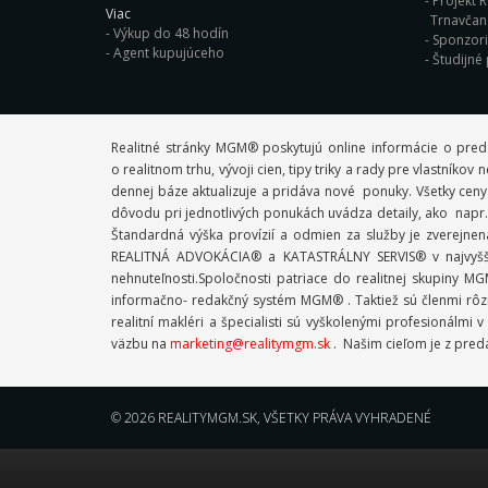
Projekt R
Viac
Trnavča
Výkup do 48 hodín
Sponzor
Agent kupujúceho
Študijné
Realitné stránky MGM® poskytujú online informácie o pred
o realitnom trhu, vývoji cien, tipy triky a rady pre vlastník
dennej báze aktualizuje a pridáva nové ponuky. Všetky ceny
dôvodu pri jednotlivých ponukách uvádza detaily, ako napr. 
Štandardná výška provízií a odmien za služby je zverejne
REALITNÁ ADVOKÁCIA® a KATASTRÁLNY SERVIS® v najvyššej
nehnuteľnosti.Spoločnosti patriace do realitnej skupiny
informačno- redakčný systém MGM® . Taktiež sú členmi rôzn
realitní makléri a špecialisti sú vyškolenými profesioná
väzbu na
marketing@realitymgm.sk
. Našim cieľom je z preda
© 2026
REALITYMGM.SK
, VŠETKY PRÁVA VYHRADENÉ