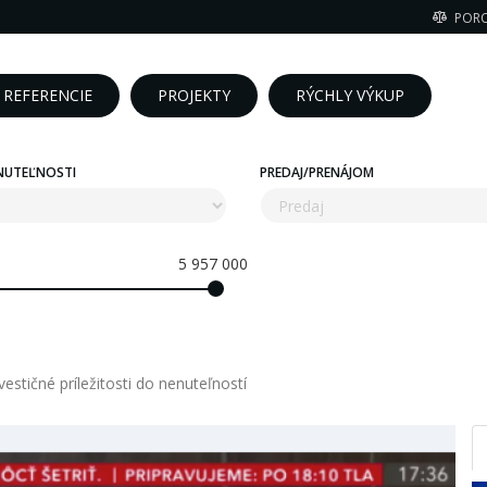
POR
REFERENCIE
PROJEKTY
RÝCHLY VÝKUP
NUTEĽNOSTI
PREDAJ/PRENÁJOM
5 957 000
estičné príležitosti do nenuteľností