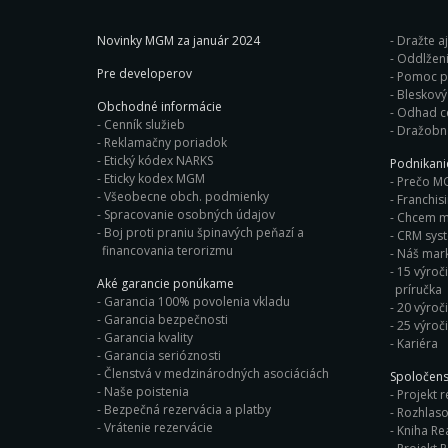
Novinky MGM za január 2024
Dražte a
Oddlženi
Pre developerov
Pomoc pr
Obchodné informácie
Odhad c
Cenník služieb
Dražobn
Reklamačny poriadok
Etický kódex NARKS
Podnikan
Eticky kodex MGM
Prečo M
Všeobecne obch. podmienky
Franchis
Spracovanie osobných údajov
Chcem ma
Boj proti praniu špinavých peňazí a
CRM sys
financovania terorizmu
Náš mark
15 výroči
Aké garancie ponúkame
príručka
Garancia 100% povolenia vkladu
20 výroč
Garancia bezpečnosti
25 výroč
Garancia kvality
Kariéra
Garancia serióznosti
Členstvá v medzinárodných asociáciách
Spoločens
Naše poistenia
Projekt r
Bezpečná rezervácia a platby
Rozhlaso
Vrátenie rezervácie
Kniha Rea