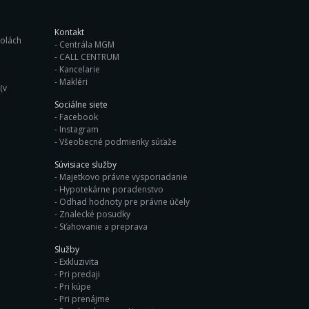
Kontakt
ých školách
Centrála MGM
CALL CENTRUM
Kancelarie
Makléri
(v
Sociálne siete
Facebook
Instagram
Všeobecné podmienky súťaže
Súvisiace služby
Majetkovo právne vysporiadanie
Hypotekárne poradenstvo
Odhad hodnoty pre právne účely
Znalecké posudky
Sťahovanie a preprava
Služby
Exkluzivita
Pri predaji
Pri kúpe
Pri prenájme