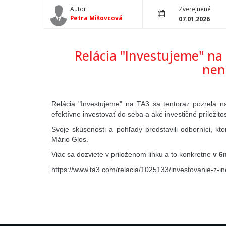
Autor
Zverejnené
Petra Mišovcová
07.01.2026
Relácia "Investujeme" na 
nen
Relácia "Investujeme" na TA3 sa tentoraz pozrela n
efektívne investovať do seba a aké investičné príležit
Svoje skúsenosti a pohľady predstavili odborníci, kto
Mário Glos.
Viac sa dozviete v priloženom linku a to konkretne
v 6
https://www.ta3.com/relacia/1025133/investovanie-z-i