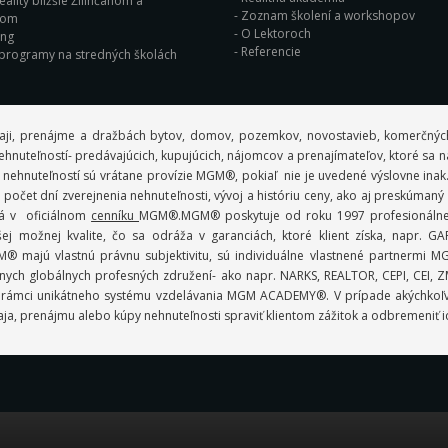
eality bližšie Žilinčanom a
Zoznam školení a workshopov
nom
O Lektoroch
ing
Referencie
 programy na stredných školách
aji, prenájme a dražbách bytov, domov, pozemkov, novostavieb, komerčných
ov nehnuteľností- predávajúcich, kupujúcich, nájomcov a prenajímateľov, ktoré sa
 nehnuteľností sú vrátane provízie MGM®, pokiaľ nie je uvedené výslovne inak
počet dní zverejnenia nehnuteľnosti, vývoj a históriu ceny, ako aj preskúman
ná v oficiálnom
cenníku
MGM®.MGM® poskytuje od roku 1997 profesionálne r
 možnej kvalite, čo sa odráža v garanciách, ktoré klient získa, napr.
 MGM® majú vlastnú právnu subjektivitu, sú individuálne vlastnené partner
ych globálnych profesných združení- ako napr. NARKS, REALTOR, CEPI, CEI, ZMP
lmi v rámci unikátneho systému vzdelávania MGM ACADEMY®. V prípade akýchko
ja, prenájmu alebo kúpy nehnuteľnosti spraviť klientom zážitok a odbremeniť i