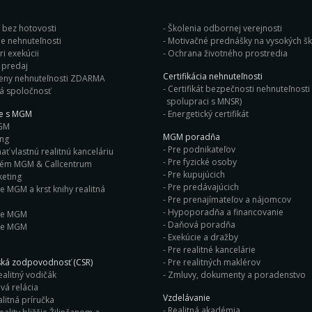
j bez hotovosti
Školenia odbornej verejnosti
e nehnuteľnosti
Motivačné prednášky na vysok
i exekúcii
Ochrana životného prostredia
Bleskový predaj
Certifikácia nehnuteľnosti
eny nehnuteľnosti ZDARMA
Certifikát bezpečnosti nehnuteľnosti 
á spoločnosť
spolupraci s MNSR)
ie s MGM
Energetický certifikát
GM
MGM poradňa
ing
Pre podnikateľov
ť vlastnú realitnú kanceláriu
Pre fyzické osoby
tém MGM & Callcentrum
Pre kupujúcich
eting
Pre predávajúcich
e MGM a krst knihy realitná
Pre prenajímateľov a nájomcov
Hypoporadňa a financovanie
ie MGM
Daňová poradňa
ie MGM
Exekúcie a dražby
Pre realitné kancelárie
ká zodpovodnosť (CSR)
Pre realitných maklérov
ealitný vodičák
Zmluvy, dokumenty a poradenstvo
vá relácia
Vzdelávanie
litná príručka
Realitná akadémia