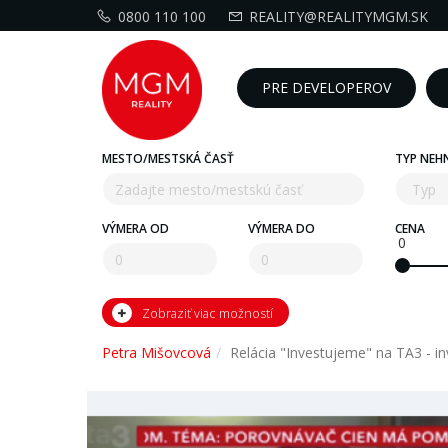
0800 110 100
REALITY@REALITYMGM.SK
PRE DEVELOPEROV
MESTO/MESTSKÁ ČASŤ
TYP NEH
VÝMERA OD
VÝMERA DO
CENA
0
Zobraziť viac možností
Petra Mišovcová
Relácia "Investujeme" na TA3 - inv