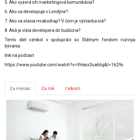
5. Ako vyzerá ich marketingová komunikácia?
6. Ako sa developuje v Londýne?
7. Ako sa stavia mrakodrap? V čom je výstavba iná?
8. Aká je vízia developera do budúcna?
Tento diel vznikol v spolupráci so Štátnym fondom rozvoja
bývania.
link na podcast
https://www.youtube.com/watch?v=VHasx3ua66g&t=1629s
Za mesiac
Za rok
Celkom