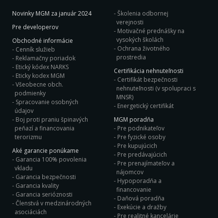
Novinky MGM za január 2024
Školenia odbornej
verejnosti
Pre developerov
Motivačné prednášky na
vysokých školách
Obchodné informácie
Ochrana životného
Cenník služieb
prostredia
Reklamačny poriadok
Etický kódex NARKS
Certifikácia nehnuteľnosti
Eticky kodex MGM
Certifikát bezpečnosti
Všeobecne obch.
nehnuteľnosti (v spolupraci s
podmienky
MNSR)
Spracovanie osobných
Energetický certifikát
údajov
Boj proti praniu špinavých
MGM poradňa
peňazí a financovania
Pre podnikateľov
terorizmu
Pre fyzické osoby
Pre kupujúcich
Aké garancie ponúkame
Pre predávajúcich
Garancia 100% povolenia
Pre prenajímateľov a
vkladu
nájomcov
Garancia bezpečnosti
Hypoporadňa a
Garancia kvality
financovanie
Garancia serióznosti
Daňová poradňa
Členstvá v medzinárodných
Exekúcie a dražby
asociáciách
Pre realitné kancelárie