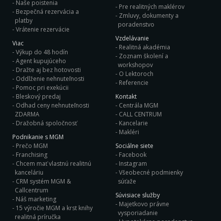
Naše poistenia
Pre realitných maklérov
Bezpečná rezervácia a
Zmluvy, dokumenty a
platby
poradenstvo
Vrátenie rezervácie
Vzdelávanie
Viac
Realitná akadémia
Výkup do 48 hodín
Zoznam školení a
Agent kupujúceho
workshopov
Dražte aj bez hotovosti
O Lektoroch
Oddlženie nehnuteľnosti
Referencie
Pomoc pri exekúcii
Bleskový predaj
Kontakt
Odhad ceny nehnuteľnosti
Centrála MGM
ZDARMA
CALL CENTRUM
Dražobná spoločnosť
Kancelarie
Makléri
Podnikanie s MGM
Prečo MGM
Sociálne siete
Franchising
Facebook
Chcem mať vlastnú realitnú
Instagram
kanceláriu
Všeobecné podmienky
CRM systém MGM &
súťaže
Callcentrum
Súvisiace služby
Náš marketing
Majetkovo právne
15 výročie MGM a krst knihy
vysporiadanie
realitná príručka