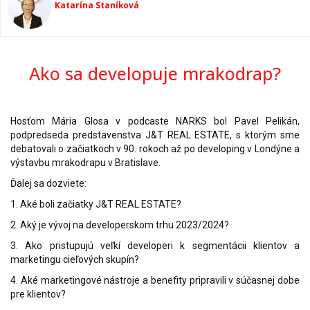
Katarína Staníková
Ako sa developuje mrakodrap?
Hosťom Mária Glosa v podcaste NARKS bol Pavel Pelikán,
podpredseda predstavenstva J&T REAL ESTATE, s ktorým sme
debatovali o začiatkoch v 90. rokoch až po developing v Londýne a
výstavbu mrakodrapu v Bratislave.
Ďalej sa dozviete:
1. Aké boli začiatky J&T REAL ESTATE?
2. Aký je vývoj na developerskom trhu 2023/2024?
3. Ako pristupujú veľkí developeri k segmentácii klientov a
marketingu cieľových skupín?
4. Aké marketingové nástroje a benefity pripravili v súčasnej dobe
pre klientov?