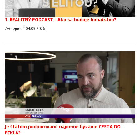
1. REALITNÝ PODCAST - Ako sa buduje bohatstvo?
Zverejnené 04.03.2026 |
Je štátom podporované nájomné bývanie CESTA DO
PEKLA?