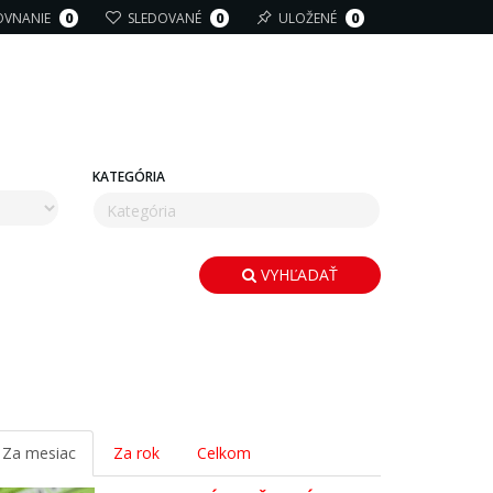
OVNANIE
0
SLEDOVANÉ
0
ULOŽENÉ
0
KATEGÓRIA
VYHĽADAŤ
Za mesiac
Za rok
Celkom