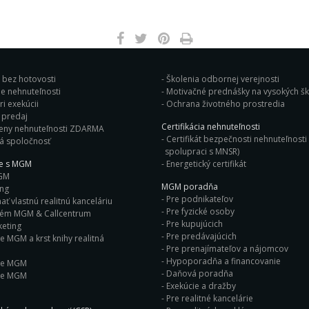
j bez hotovosti
Školenia odbornej verejnosti
e nehnuteľnosti
Motivačné prednášky na vysok
i exekúcii
Ochrana životného prostredia
Bleskový predaj
Certifikácia nehnuteľnosti
eny nehnuteľnosti ZDARMA
Certifikát bezpečnosti nehnuteľnosti 
á spoločnosť
spolupraci s MNSR)
ie s MGM
Energetický certifikát
GM
MGM poradňa
ing
Pre podnikateľov
ť vlastnú realitnú kanceláriu
Pre fyzické osoby
tém MGM & Callcentrum
Pre kupujúcich
eting
Pre predávajúcich
e MGM a krst knihy realitná
Pre prenajímateľov a nájomcov
Hypoporadňa a financovanie
ie MGM
Daňová poradňa
ie MGM
Exekúcie a dražby
Pre realitné kancelárie