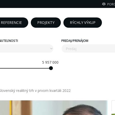
POR
REFERENCIE
PROJEKTY
RÝCHLY VÝKUP
NUTEĽNOSTI
PREDAJ/PRENÁJOM
5 957 000
enský realitný trh v prvom kvartáli 2022