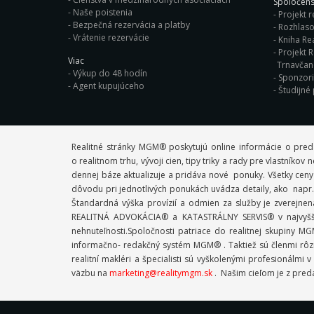
Spoločens
Naše poistenia
Projekt r
Bezpečná rezervácia a platby
Rozhlaso
Vrátenie rezervácie
Kniha Rea
Projekt R
Viac
Trnavča
Výkup do 48 hodín
Sponzor
Agent kupujúceho
Študijné
Realitné stránky MGM® poskytujú online informácie o pred
o realitnom trhu, vývoji cien, tipy triky a rady pre vlastník
dennej báze aktualizuje a pridáva nové ponuky. Všetky ceny
dôvodu pri jednotlivých ponukách uvádza detaily, ako napr. 
Štandardná výška provízií a odmien za služby je zverejne
REALITNÁ ADVOKÁCIA® a KATASTRÁLNY SERVIS® v najvyššej
nehnuteľnosti.Spoločnosti patriace do realitnej skupiny
informačno- redakčný systém MGM® . Taktiež sú členmi rôzn
realitní makléri a špecialisti sú vyškolenými profesioná
väzbu na
marketing@realitymgm.sk
. Našim cieľom je z preda