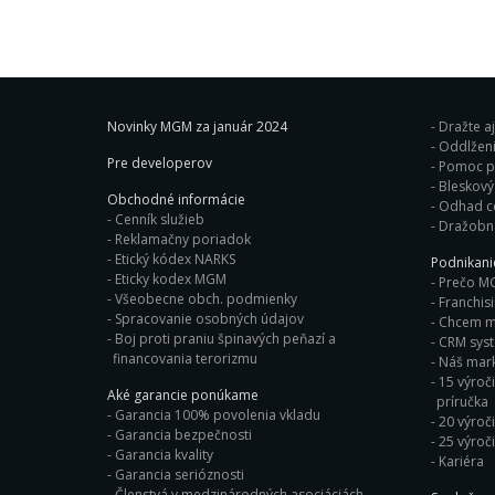
Novinky MGM za január 2024
Dražte a
Oddlženi
Pre developerov
Pomoc pr
Obchodné informácie
Odhad c
Cenník služieb
Dražobn
Reklamačny poriadok
Etický kódex NARKS
Podnikan
Eticky kodex MGM
Prečo M
Všeobecne obch. podmienky
Franchis
Spracovanie osobných údajov
Chcem ma
Boj proti praniu špinavých peňazí a
CRM sys
financovania terorizmu
Náš mark
15 výroči
Aké garancie ponúkame
príručka
Garancia 100% povolenia vkladu
20 výroč
Garancia bezpečnosti
25 výroč
Garancia kvality
Kariéra
Garancia serióznosti
Členstvá v medzinárodných asociáciách