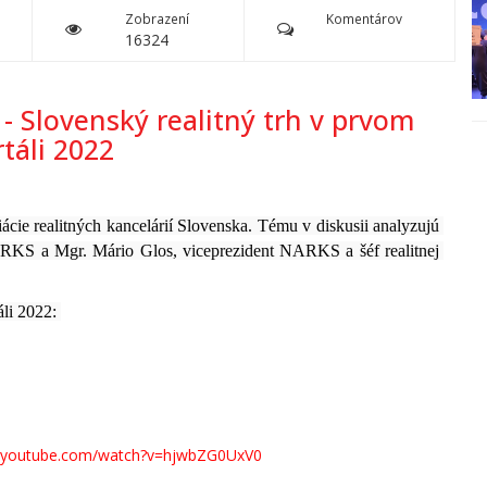
Zobrazení
Komentárov
16324
Slovenský realitný trh v prvom
táli 2022
iácie realitných kancelárií Slovenska. Tému v diskusii analyzujú 
NARKS a Mgr. Mário Glos, 
viceprezident NARKS a šéf realitnej 
li 2022: 
w.youtube.com/watch?v=hjwbZG0UxV0