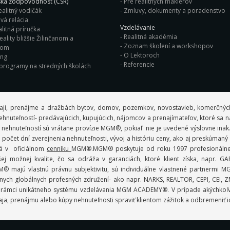
ká zodpovodnosť (CSR)
Pre realitných maklérov
ealitný vodičák
Zmluvy, dokumenty a poradenstvo
vá relácia
Vzdelávanie
litná príručka
Realitná akadémia
eality bližšie Žilinčanom a
Zoznam školení a workshopov
nom
O Lektoroch
ing
Referencie
 programy na stredných školách
aji, prenájme a dražbách bytov, domov, pozemkov, novostavieb, komerčných
ov nehnuteľností- predávajúcich, kupujúcich, nájomcov a prenajímateľov, ktoré sa
 nehnuteľností sú vrátane provízie MGM®, pokiaľ nie je uvedené výslovne inak
počet dní zverejnenia nehnuteľnosti, vývoj a históriu ceny, ako aj preskúman
ná v oficiálnom
cenníku
MGM®.MGM® poskytuje od roku 1997 profesionálne r
 možnej kvalite, čo sa odráža v garanciách, ktoré klient získa, napr.
 MGM® majú vlastnú právnu subjektivitu, sú individuálne vlastnené partner
ych globálnych profesných združení- ako napr. NARKS, REALTOR, CEPI, CEI, ZMP
lmi v rámci unikátneho systému vzdelávania MGM ACADEMY®. V prípade akýchko
ja, prenájmu alebo kúpy nehnuteľnosti spraviť klientom zážitok a odbremeniť i