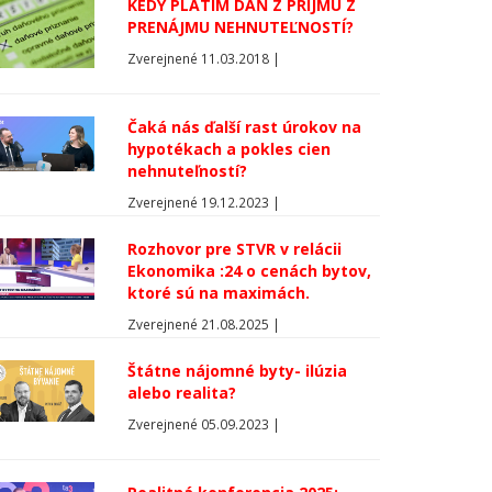
KEDY PLATÍM DAŇ Z PRÍJMU Z
PRENÁJMU NEHNUTEĽNOSTÍ?
Zverejnené 11.03.2018 |
Čaká nás ďalší rast úrokov na
hypotékach a pokles cien
nehnuteľností?
Zverejnené 19.12.2023 |
Rozhovor pre STVR v relácii
Ekonomika :24 o cenách bytov,
ktoré sú na maximách.
Zverejnené 21.08.2025 |
Štátne nájomné byty- ilúzia
alebo realita?
Zverejnené 05.09.2023 |