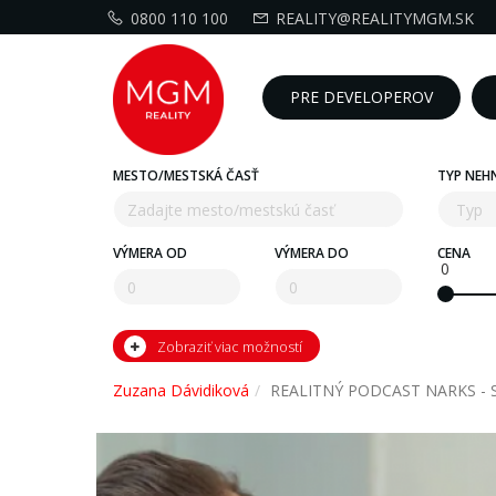
0800 110 100
REALITY@REALITYMGM.SK
PRE DEVELOPEROV
MESTO/MESTSKÁ ČASŤ
TYP NEH
VÝMERA OD
VÝMERA DO
CENA
0
Zobraziť viac možností
Zuzana Dávidiková
REALITNÝ PODCAST NARKS - Slov