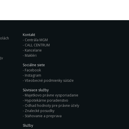
Kontakt
ých školách
Centrála MGM
CALL CENTRUM
Kancelarie
Makléri
(v
Sociálne siete
Facebook
Instagram
Všeobecné podmienky súťaže
Súvisiace služby
Majetkovo právne vysporiadanie
Hypotekárne poradenstvo
Odhad hodnoty pre právne účely
Znalecké posudky
Sťahovanie a preprava
Služby