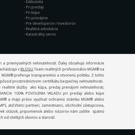
Exkluzivita
Pri predaji
Pri kúpe
Pri prenájme
Pre developerov / investorov
Realitná advokácia
Katastrálny servis
 a priemyselných nehnuteľností. Ďalej obsahujú informácie
 nachádzajú v
BLOGU
.Team realitných profesionálov MGM® na
. MGM® preferuje transparentnú a otvorenú politiku. Z tohto
ý pôvod prostredníctvom certifikátu bezpečnej nehnuteľnosti.
ealitné služby ako kúpa, predaj prenájom nehnuteľnosti,
 GARANCIA 100% POVOLENIA VKLADU pri predaji alebo kúpe
mi MGM® a majú právo využívať ochrannú známku MGM® alebo
S, atď.Všetci partneri, zamestnanci, obchodní zástupcovia,
ľvek otázok, pripomienok alebo názorov nám zašlite spätnú
ch od všetkých úkonov a starostí.