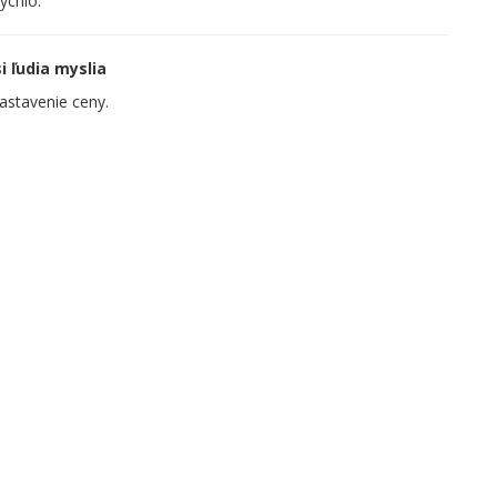
ýchlo.
i ľudia myslia
nastavenie ceny.