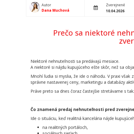
Autor
Zverejnené
Dana Muchová
10.04.2026
Prečo sa niektoré nehn
zve
Niektoré nehnuteľnosti sa predávajú mesiace.
A niektoré si nájdu kupujúceho ešte skôr, než sa objav
Mnohí ľudia si myslia, že ide o náhodu. V praxi však
správne nastavenej ceny, marketingu a databázy aktív
Práve preto sa dnes čoraz častejšie stretávame s ta
Čo znamená predaj nehnuteľnosti pred zverejn
Ide o situáciu, keď realitná kancelária nájde kupujúc
na realitných portáloch,
sociálnych sieťach,