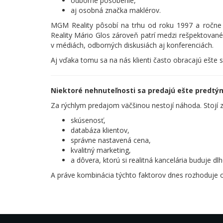
odborné pôsobenie,
aj osobná značka maklérov.
MGM Reality pôsobí na trhu od roku 1997 a ročne
Reality Mário Glos zároveň patrí medzi rešpektované
v médiách, odborných diskusiách aj konferenciách.
Aj vďaka tomu sa na nás klienti často obracajú ešte 
Niektoré nehnuteľnosti sa predajú ešte predtým,
Za rýchlym predajom väčšinou nestojí náhoda. Stojí 
skúsenosť,
databáza klientov,
správne nastavená cena,
kvalitný marketing,
a dôvera, ktorú si realitná kancelária buduje dlh
A práve kombinácia týchto faktorov dnes rozhoduje 