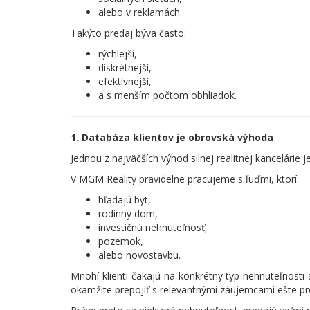
alebo v reklamách.
Takýto predaj býva často:
rýchlejší,
diskrétnejší,
efektívnejší,
a s menším počtom obhliadok.
1. Databáza klientov je obrovská výhoda
Jednou z najväčších výhod silnej realitnej kancelárie j
V MGM Reality pravidelne pracujeme s ľuďmi, ktorí:
hľadajú byt,
rodinný dom,
investičnú nehnuteľnosť,
pozemok,
alebo novostavbu.
Mnohí klienti čakajú na konkrétny typ nehnuteľnosti
okamžite prepojiť s relevantnými záujemcami ešte p