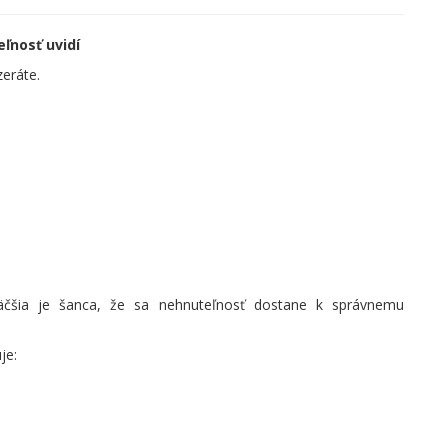
ľnosť uvidí
zeráte.
väčšia je šanca, že sa nehnuteľnosť dostane k správnemu
je: