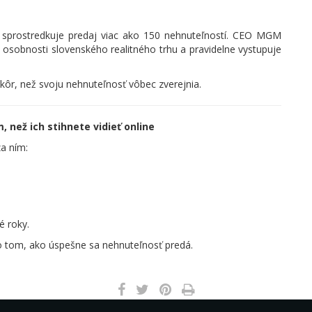
 sprostredkuje predaj viac ako 150 nehnuteľností. CEO MGM
 osobnosti slovenského realitného trhu a pravidelne vystupuje
skôr, než svoju nehnuteľnosť vôbec zverejnia.
 než ich stihnete vidieť online
za ním:
é roky.
o tom, ako úspešne sa nehnuteľnosť predá.