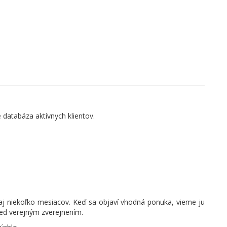
e databáza aktívnych klientov.
 aj niekoľko mesiacov. Keď sa objaví vhodná ponuka, vieme ju
red verejným zverejnením.