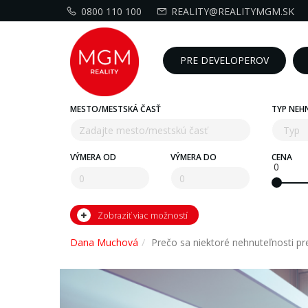
0800 110 100
REALITY@REALITYMGM.SK
PRE DEVELOPEROV
MESTO/MESTSKÁ ČASŤ
TYP NEH
VÝMERA OD
VÝMERA DO
CENA
0
Zobraziť viac možností
Dana Muchová
Prečo sa niektoré nehnuteľnosti pr