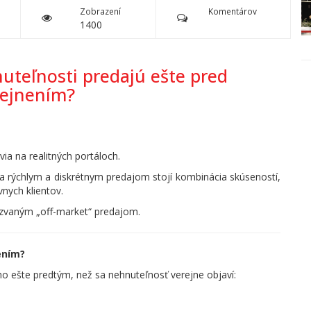
Zobrazení
Komentárov
1400
uteľnosti predajú ešte pred
rejnením?
ia na realitných portáloch.
 za rýchlym a diskrétnym predajom stojí kombinácia skúseností,
nych klientov.
kzvaným „off-market“ predajom.
ením?
eho ešte predtým, než sa nehnuteľnosť verejne objaví: