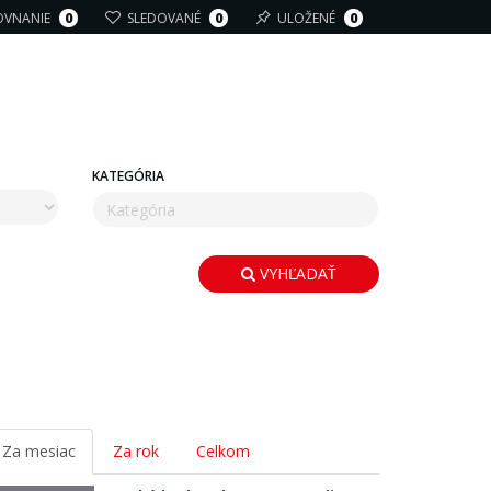
OVNANIE
0
SLEDOVANÉ
0
ULOŽENÉ
0
KATEGÓRIA
VYHĽADAŤ
Za mesiac
Za rok
Celkom