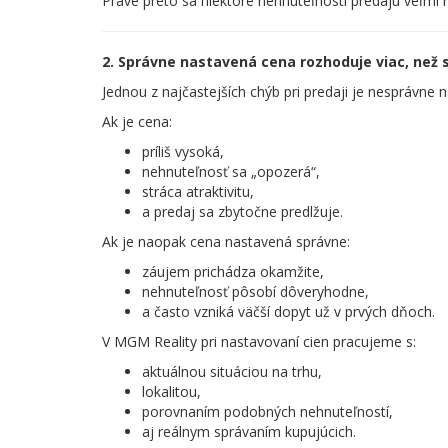
Práve preto sa niektoré nehnuteľnosti predajú veľmi r
2. Správne nastavená cena rozhoduje viac, než s
Jednou z najčastejších chýb pri predaji je nesprávne 
Ak je cena:
príliš vysoká,
nehnuteľnosť sa „opozerá“,
stráca atraktivitu,
a predaj sa zbytočne predlžuje.
Ak je naopak cena nastavená správne:
záujem prichádza okamžite,
nehnuteľnosť pôsobí dôveryhodne,
a často vzniká väčší dopyt už v prvých dňoch.
V MGM Reality pri nastavovaní cien pracujeme s:
aktuálnou situáciou na trhu,
lokalitou,
porovnaním podobných nehnuteľností,
aj reálnym správaním kupujúcich.