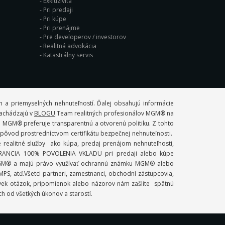
Exkluzivita
Pri predaji
Pri kúpe
Pri prenájme
Pre developerov / investorov
Realitná advokácia
Katastrálny servis
 a priemyselných nehnuteľností. Ďalej obsahujú informácie
 nachádzajú v
BLOGU
.Team realitných profesionálov MGM® na
. MGM® preferuje transparentnú a otvorenú politiku. Z tohto
ý pôvod prostredníctvom certifikátu bezpečnej nehnuteľnosti.
ealitné služby ako kúpa, predaj prenájom nehnuteľnosti,
 GARANCIA 100% POVOLENIA VKLADU pri predaji alebo kúpe
mi MGM® a majú právo využívať ochrannú známku MGM® alebo
S, atď.Všetci partneri, zamestnanci, obchodní zástupcovia,
ľvek otázok, pripomienok alebo názorov nám zašlite spätnú
ch od všetkých úkonov a starostí.