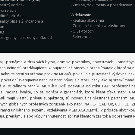
ealitný vodičák
Zmluvy, dokumenty a poradenstvo
vá relácia
Vzdelávanie
litná príručka
Realitná akadémia
eality bližšie Žilinčanom a
Zoznam školení a workshopov
nom
O Lektoroch
ing
Referencie
 programy na stredných školách
aji, prenájme a dražbách bytov, domov, pozemkov, novostavieb, komerčných
ov nehnuteľností- predávajúcich, kupujúcich, nájomcov a prenajímateľov, ktoré sa
 nehnuteľností sú vrátane provízie MGM®, pokiaľ nie je uvedené výslovne inak
počet dní zverejnenia nehnuteľnosti, vývoj a históriu ceny, ako aj preskúman
ná v oficiálnom
cenníku
MGM®.MGM® poskytuje od roku 1997 profesionálne r
 možnej kvalite, čo sa odráža v garanciách, ktoré klient získa, napr.
 MGM® majú vlastnú právnu subjektivitu, sú individuálne vlastnené partner
ych globálnych profesných združení- ako napr. NARKS, REALTOR, CEPI, CEI, ZMP
lmi v rámci unikátneho systému vzdelávania MGM ACADEMY®. V prípade akýchko
ja, prenájmu alebo kúpy nehnuteľnosti spraviť klientom zážitok a odbremeniť i