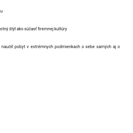
nu
otný štýl ako súčasť firemnej kultúry
e naučiť pobyt v extrémnych podmienkach o sebe samých aj o
!