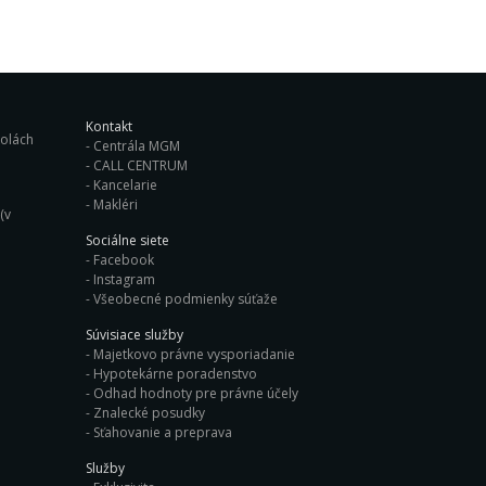
Kontakt
ých školách
Centrála MGM
CALL CENTRUM
Kancelarie
Makléri
(v
Sociálne siete
Facebook
Instagram
Všeobecné podmienky súťaže
Súvisiace služby
Majetkovo právne vysporiadanie
Hypotekárne poradenstvo
Odhad hodnoty pre právne účely
Znalecké posudky
Sťahovanie a preprava
Služby