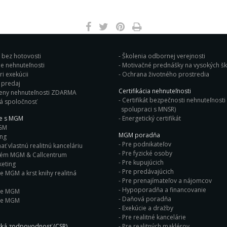
j bez hotovosti
Školenia odbornej verejnosti
e nehnuteľnosti
Motivačné prednášky na vysok
i exekúcii
Ochrana životného prostredia
Bleskový predaj
Certifikácia nehnuteľnosti
eny nehnuteľnosti ZDARMA
Certifikát bezpečnosti nehnuteľnosti 
á spoločnosť
spolupraci s MNSR)
ie s MGM
Energetický certifikát
GM
MGM poradňa
ing
Pre podnikateľov
ť vlastnú realitnú kanceláriu
Pre fyzické osoby
tém MGM & Callcentrum
Pre kupujúcich
eting
Pre predávajúcich
e MGM a krst knihy realitná
Pre prenajímateľov a nájomcov
Hypoporadňa a financovanie
ie MGM
Daňová poradňa
ie MGM
Exekúcie a dražby
Pre realitné kancelárie
ká zodpovodnosť (CSR)
Pre realitných maklérov