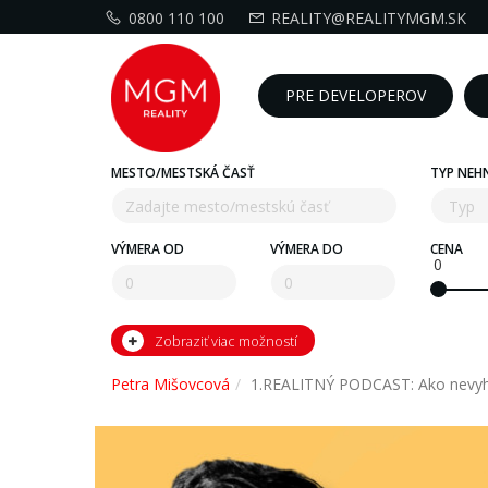
0800 110 100
REALITY@REALITYMGM.SK
PRE DEVELOPEROV
MESTO/MESTSKÁ ČASŤ
TYP NEH
VÝMERA OD
VÝMERA DO
CENA
0
Zobraziť viac možností
Petra Mišovcová
1.REALITNÝ PODCAST: Ako nevyho