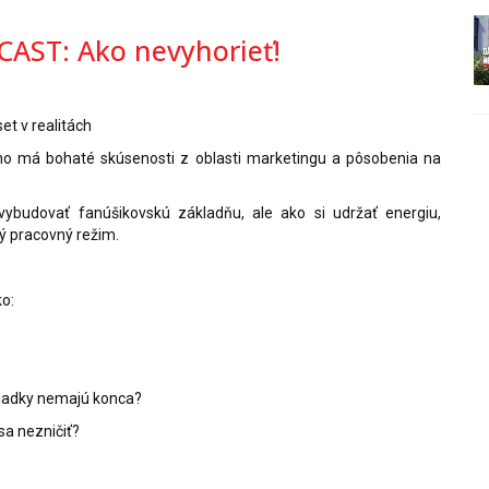
AST: Ako nevyhorieť!
et v realitách
 no má bohaté skúsenosti z oblasti marketingu a pôsobenia na
ybudovať fanúšikovskú základňu, ale ako si udržať energiu,
ný pracovný režim.
o:
hliadky nemajú konca?
sa nezničiť?