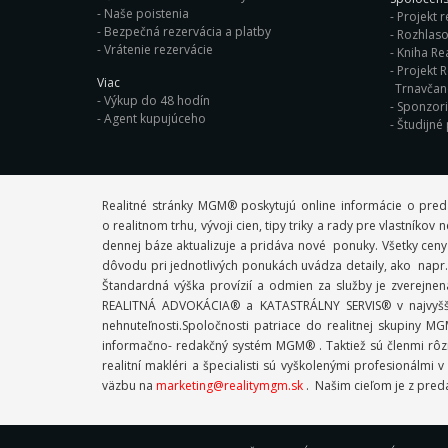
Naše poistenia
Projekt r
Bezpečná rezervácia a platby
Rozhlaso
Vrátenie rezervácie
Kniha Rea
Projekt R
Viac
Trnavča
Výkup do 48 hodín
Sponzor
Agent kupujúceho
Študijné
Realitné stránky MGM® poskytujú online informácie o pred
o realitnom trhu, vývoji cien, tipy triky a rady pre vlastník
dennej báze aktualizuje a pridáva nové ponuky. Všetky ceny
dôvodu pri jednotlivých ponukách uvádza detaily, ako napr. 
Štandardná výška provízií a odmien za služby je zverejne
REALITNÁ ADVOKÁCIA® a KATASTRÁLNY SERVIS® v najvyššej
nehnuteľnosti.Spoločnosti patriace do realitnej skupiny
informačno- redakčný systém MGM® . Taktiež sú členmi rôzn
realitní makléri a špecialisti sú vyškolenými profesioná
väzbu na
marketing@realitymgm.sk
. Našim cieľom je z preda