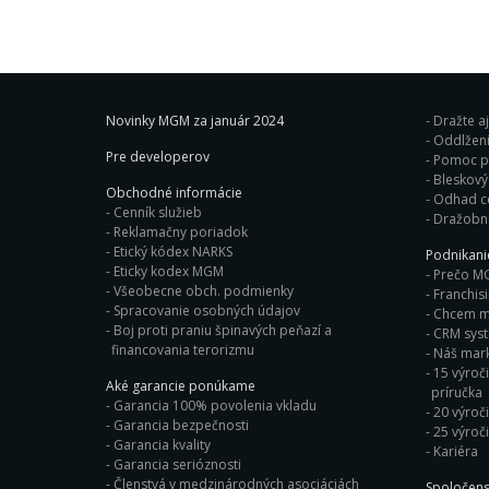
Novinky MGM za január 2024
Dražte a
Oddlženi
Pre developerov
Pomoc pr
Obchodné informácie
Odhad c
Cenník služieb
Dražobn
Reklamačny poriadok
Etický kódex NARKS
Podnikan
Eticky kodex MGM
Prečo M
Všeobecne obch. podmienky
Franchis
Spracovanie osobných údajov
Chcem ma
Boj proti praniu špinavých peňazí a
CRM sys
financovania terorizmu
Náš mark
15 výroči
Aké garancie ponúkame
príručka
Garancia 100% povolenia vkladu
20 výroč
Garancia bezpečnosti
25 výroč
Garancia kvality
Kariéra
Garancia serióznosti
Členstvá v medzinárodných asociáciách
Spoločens