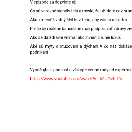
V epizóde sa dozviete aj:
Čo sú varovné signály tela a mysle, že už idete cez hra
Ako zmeniť životný štýl bez toho, aby vás to odradilo
Prečo by realitné kancelárie mali podporovať zdravý živ
Ako sa dá zdravie vnímať ako investícia, nie luxus
Aké sú mýty o otužovaní a dýchaní A čo nás dokáž
podnikaní
Vypočujte si podcast a získajte cenné rady od expertov
https://www.youtube.com/watch?v=jK6UOeb-f0c