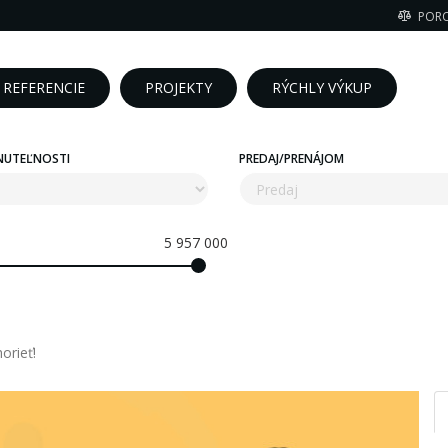
POR
REFERENCIE
PROJEKTY
RÝCHLY VÝKUP
NUTEĽNOSTI
PREDAJ/PRENÁJOM
5 957 000
rieť!