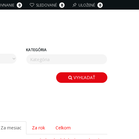
OVNANIE
0
SLEDOVANÉ
0
ULOŽENÉ
0
KATEGÓRIA
VYHĽADAŤ
Za mesiac
Za rok
Celkom