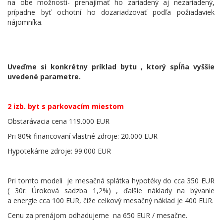
na obe možnosti- prenajímať ho zariadený aj nezariadený,
prípadne byť ochotní ho dozariadzovať podľa požiadaviek
nájomníka.
Uveďme si konkrétny príklad bytu , ktorý spĺňa vyššie
uvedené parametre.
2 izb. byt s parkovacím miestom
Obstarávacia cena 119.000 EUR
Pri 80% financovaní vlastné zdroje: 20.000 EUR
Hypotekárne zdroje: 99.000 EUR
Pri tomto modeli
je mesačná splátka hypotéky do cca 350 EUR
( 30r. Úroková sadzba 1,2%) , ďalšie náklady na bývanie
a energie cca 100 EUR, čiže celkový mesačný náklad je 400 EUR.
Cenu za prenájom odhadujeme
na 650 EUR / mesačne.