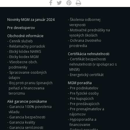
Novinky MGM za január 2024
Školenia odbornej
verejnosti
Pre developerov
Motivačné prednášky na
vysokých školách
Obchodné informácie
Ochrana životného
Cenník služieb
prostredia
Reklamačny poriadok
Etický kódex NARKS
Certifikácia nehnuteľnosti
Eticky kodex MGM
Certifikát bezpečnosti
Všeobecne obch.
nehnuteľnosti (v spolupraci s
podmienky
MNSR)
Spracovanie osobných
Energetický certifikát
údajov
Boj proti praniu špinavých
MGM poradňa
peňazí a financovania
Pre podnikateľov
terorizmu
Pre fyzické osoby
Pre kupujúcich
Aké garancie ponúkame
Pre predávajúcich
Garancia 100% povolenia
Pre prenajímateľov a
vkladu
nájomcov
Garancia bezpečnosti
Hypoporadňa a
Garancia kvality
financovanie
Garancia serióznosti
Daňová poradňa