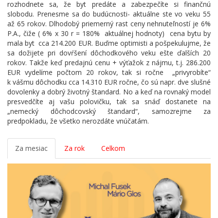
rozhodnete sa, že byt predáte a zabezpečíte si finančnú
slobodu. Prenesme sa do budúcnosti- aktuálne ste vo veku 55
až 65 rokov. Dlhodobý priemerný rast ceny nehnuteľností je 6%
P.A., čiže ( 6% x 30 r = 180%
aktuálnej hodnoty)
cena bytu by
mala byt
cca 214.200 EUR. Buďme optimisti a pošpekulujme, že
sa dožijete pri dovŕšení dôchodkového veku ešte ďalších 20
rokov. Takže keď predajnú cenu + výťažok z nájmu, t.j. 286.200
EUR vydelíme počtom 20 rokov, tak si ročne
„privyrobíte“
k vášmu dôchodku cca 14.310 EUR ročne, čo sú napr. dve slušné
dovolenky a dobrý životný štandard. No a keď na rovnaký model
presvedčíte aj vašu polovičku, tak sa snáď dostanete na
„nemecký dôchodcovský štandard“, samozrejme za
predpokladu, že všetko nerozdáte vnúčatám.
Za mesiac
Za rok
Celkom