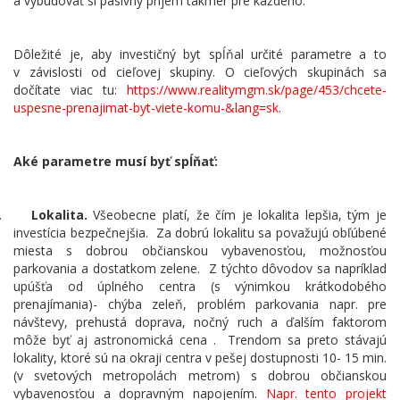
a vybudovať si pasívny príjem takmer pre každého.
Dôležité je, aby investičný byt spĺňal určité parametre a to
v závislosti od cieľovej skupiny. O cieľových skupinách sa
dočítate viac tu:
https://www.realitymgm.sk/page/453/chcete-
uspesne-prenajimat-byt-viete-komu-&lang=sk
.
Aké parametre musí byť spĺňať:
.
Lokalita.
Všeobecne platí, že čím je lokalita lepšia, tým je
investícia bezpečnejšia.
Za dobrú lokalitu sa považujú obľúbené
miesta s dobrou občianskou vybavenosťou, možnosťou
parkovania a dostatkom zelene.
Z týchto dôvodov sa napríklad
upúšťa od úplného centra (s výnimkou krátkodobého
prenajímania)- chýba zeleň, problém parkovania napr. pre
návštevy, prehustá doprava, nočný ruch a ďalším faktorom
môže byť aj astronomická cena .
Trendom sa preto stávajú
lokality, ktoré sú na okraji centra v pešej dostupnosti 10- 15 min.
(v svetových metropolách metrom) s dobrou občianskou
vybavenosťou a dopravným napojením.
Napr. tento projekt