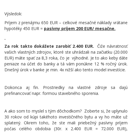
Výsledok:
Príjem z prenájmu 650 EUR – celkové mesačné náklady vrátane
hypotéky 450 EUR =
pasívny príjem 200 EUR/ mesačne.
Za rok takto dokážete zarobiť 2.400 EUR.
Čiže návratnosť
vašich vlastných zdrojov, ktoré ste uhrádzali na začiatku (20.000
EUR) máte spať za 8,3 roka, čo je
výhodné. Je to ako keby dáte
peniaze na účet do banky a tá vám ponúkne 12 % ročný úrok.
Dnešný úrok v banke je min. 4x nižší ako tento model investície.
Dokonca aj fin. Prostriedky na vlastné zdroje sa dajú
prefinancovať napr. formou stavebného sporenia.
A ako som to myslel s tým dôchodkom?
Zoberte si, že uplynulo
30 rokov od kúpi takéhoto investičného bytu a vy ho máte už
splatený. Okrem toho, že ste mali priebežný pasívny príjem
počas celého obdobia (30r. x 2.400 EUR = 72.000 EUR),