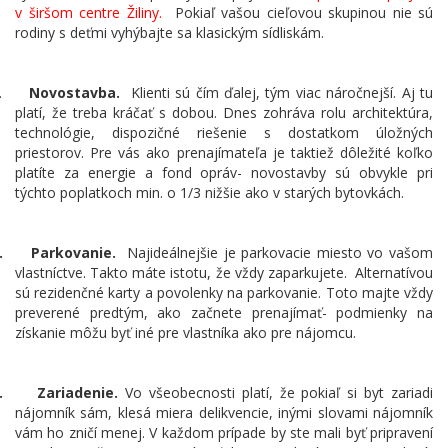
v širšom centre Žiliny.
Pokiaľ vašou cieľovou skupinou nie sú
rodiny s deťmi vyhýbajte sa klasickým sídliskám.
.
Novostavba.
Klienti sú čím ďalej, tým viac náročnejší. Aj tu
platí, že treba kráčať s dobou. Dnes zohráva rolu architektúra,
technológie, dispozičné riešenie s dostatkom úložných
priestorov. Pre vás ako prenajímateľa je taktiež dôležité koľko
platíte za energie a fond opráv- novostavby sú obvykle pri
týchto poplatkoch min. o 1/3 nižšie ako v starých bytovkách.
.
Parkovanie.
Najideálnejšie je parkovacie miesto vo vašom
vlastníctve. Takto máte istotu, že vždy zaparkujete.
Alternatívou
sú rezidenčné karty a povolenky na parkovanie. Toto majte vždy
preverené predtým, ako začnete prenajímať- podmienky na
získanie môžu byť iné pre vlastníka ako pre nájomcu.
.
Zariadenie.
Vo všeobecnosti platí, že pokiaľ si byt zariadi
nájomník sám, klesá miera
delikvencie, inými slovami nájomník
vám ho zničí menej. V každom prípade by ste mali byť pripravení