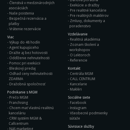
Členstvá v medzinárodných
Exekúcie a dražby
asociáciách
Pre realitné kancelárie
Naše poistenia
Pre realitných maklérov
Bezpečná rezervácia a
Zmluvy, dokumenty a
platby
poradenstvo
Vrátenie rezervácie
Vzdelávanie
Viac
Realitná akadémia
Výkup do 48 hodín
Zoznam školení a
Agent kupujúceho
workshopov
Dražte aj bez hotovosti
O Lektoroch
Oddlženie nehnuteľnosti
Referencie
Pomoc pri exekúcii
Bleskový predaj
Kontakt
Odhad ceny nehnuteľnosti
Centrála MGM
ZDARMA
CALL CENTRUM
Dražobná spoločnosť
Kancelarie
Makléri
Podnikanie s MGM
Prečo MGM
Sociálne siete
Franchising
Facebook
Chcem mať vlastnú realitnú
Instagram
kanceláriu
Všeobecné podmienky
CRM systém MGM &
súťaže
Callcentrum
Súvisiace služby
Náš marketing