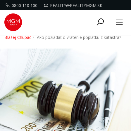
0800 110 100
REALITY@REALITYMGM.SK
Toggle
Tog
navigati
nav
Blažej Chupáč
Ako požiadať o vrátenie poplatku z katastra?