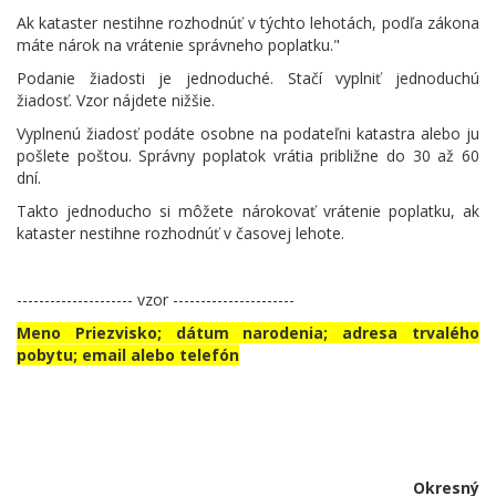
Ak kataster nestihne rozhodnúť v týchto lehotách, podľa zákona
máte nárok na vrátenie správneho poplatku."
Podanie žiadosti je jednoduché. Stačí vyplniť jednoduchú
žiadosť. Vzor nájdete nižšie.
Vyplnenú žiadosť podáte osobne na podateľni katastra alebo ju
pošlete poštou. Správny poplatok vrátia približne do 30 až 60
dní.
Takto jednoducho si môžete nárokovať vrátenie poplatku, ak
kataster nestihne rozhodnúť v časovej lehote.
--------------------- vzor ----------------------
Meno Priezvisko; dátum narodenia; adresa trvalého
pobytu; email alebo telefón
Okresný