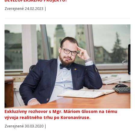
Zverejnené 24.02.2023 |
Exkluzívny rozhovor s Mgr. Máriom Glosom na tému
vývoja realitného trhu po Koronavíruse.
Zverejnené 30.03.2020 |