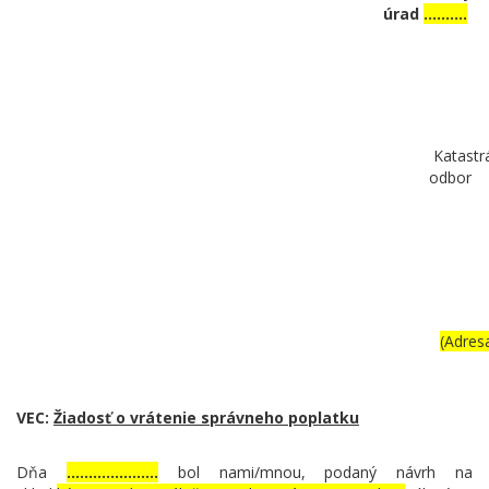
úrad
..........
Katastr
odbor
(Adresa).
VEC:
Žiadosť o vrátenie správneho poplatku
Dňa
.....................
bol nami/mnou, podaný návrh na