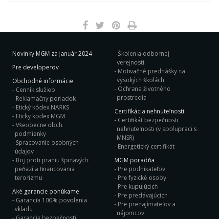
Novinky MGM za január 2024
Školenia odbornej
verejnosti
Pre developerov
Motivačné prednášky na
vysokých školách
Obchodné informácie
Ochrana životného
Cenník služieb
prostredia
Reklamačny poriadok
Etický kódex NARKS
Certifikácia nehnuteľnosti
Eticky kodex MGM
Certifikát bezpečnosti
Všeobecne obch.
nehnuteľnosti (v spolupraci s
podmienky
MNSR)
Spracovanie osobných
Energetický certifikát
údajov
Boj proti praniu špinavých
MGM poradňa
peňazí a financovania
Pre podnikateľov
terorizmu
Pre fyzické osoby
Pre kupujúcich
Aké garancie ponúkame
Pre predávajúcich
Garancia 100% povolenia
Pre prenajímateľov a
vkladu
nájomcov
Garancia bezpečnosti