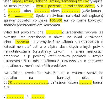
vklad
kúpnej zmluvy/záložnej zmluvy/zámennej zmluvy
týkajúcej
sa nehnuteľnosti –
bytu / pozemku / rodinného domu
, v k.
ú.
.................
, obec: .
....................,
okres
.........................,
(vaše konanie
č.
V -
..................
)
. Spolu s návrhom na vklad bol zaplatený
správny poplatok vo výške
100/300
eur vo forme kolkových
známok prostredníctvom kolkomatu.
Vklad bol povolený dňa
...................
Z uvedeného vyplýva, že
okresný úrad nerozhodol o návrhu na vklad v zákonnej
lehote
15/20/30
dní v zmysle § 32 zákona č. 162/1995 Zb. o
katastri nehnuteľností a o zápise vlastníckych a iných práv k
nehnuteľnostiam (katastrálny zákon) v znení neskorších
predpisov a je povinný vrátiť správny poplatok v zmysle
ustanovenia § 10 ods. 1 zákona č. 145/1995 Zb. o správnych
poplatkoch v znení neskorších predpisov.
Na základe uvedeného Vás žiadam o vrátenie správneho
poplatku na bankový účet č.
ú.:
SK..................................................
v peňažnom ústave.
..................
banka,
a. s..
V
........................
dňa
..................