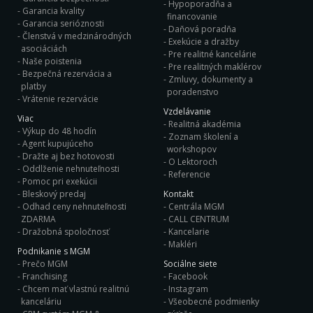
Hypoporadňa a
Garancia kvality
financovanie
Garancia serióznosti
Daňová poradňa
Členstvá v medzinárodných
Exekúcie a dražby
asociáciách
Pre realitné kancelárie
Naše poistenia
Pre realitných maklérov
Bezpečná rezervácia a
Zmluvy, dokumenty a
platby
poradenstvo
Vrátenie rezervácie
Vzdelávanie
Viac
Realitná akadémia
Výkup do 48 hodín
Zoznam školení a
Agent kupujúceho
workshopov
Dražte aj bez hotovosti
O Lektoroch
Oddlženie nehnuteľnosti
Referencie
Pomoc pri exekúcii
Bleskový predaj
Kontakt
Odhad ceny nehnuteľnosti
Centrála MGM
ZDARMA
CALL CENTRUM
Dražobná spoločnosť
Kancelarie
Makléri
Podnikanie s MGM
Prečo MGM
Sociálne siete
Franchising
Facebook
Chcem mať vlastnú realitnú
Instagram
kanceláriu
Všeobecné podmienky