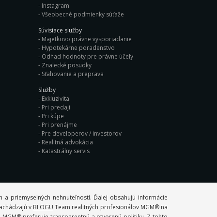
Instagram
Všeobecné podmienky súťaže
Súvisiace služby
Majetkovo právne vysporiadanie
Hypotekárne poradenstvo
Odhad hodnoty pre právne účely
Znalecké posudky
Sťahovanie a preprava
Služby
Exkluzivita
Pri predaji
Pri kúpe
Pri prenájme
Pre developerov / investorov
Realitná advokácia
Katastrálny servis
 a priemyselných nehnuteľností. Ďalej obsahujú informácie
 nachádzajú v
BLOGU
.Team realitných profesionálov MGM® na
. MGM® preferuje transparentnú a otvorenú politiku. Z tohto