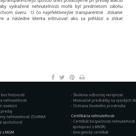
ajtransparentnejší spôsob dnes považujeme pri predaji aukciu
aby vydražené nehnuteľnosti mohli byť predmetom zálohu
níctvom úveru. O čo najefektívnejšie transparentné získanie
rie a následne klienta inštruovať ako sa prihlásiť a získať
j bez hotovosti
Školenia odbornej verejnosti
e nehnuteľnosti
Motivačné prednášky na vysok
i exekúcii
Ochrana životného prostredia
Bleskový predaj
Certifikácia nehnuteľnosti
eny nehnuteľnosti ZDARMA
Certifikát bezpečnosti nehnuteľnosti 
á spoločnosť
spolupraci s MNSR)
ie s MGM
Energetický certifikát