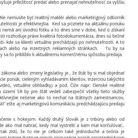
šuje príležitosť predať alebo prenajať nehnuteľnosť za vyššiu
Ale nemusíte byť realitný maklér alebo marketingový odborník
nuteľnosti je efektívnejšia. Keď sa pozriete na aktuálnu ponuku
úk nemá ani úvodnú fotku a to dnes sme v dobe, keď o získaní
sti rozhoduje práve kvalitná fotodokumentácia, dnes sú bežné
i- kde sa klienti virtuálne prechádzajú po nehnuteľnosti. A to
ťach alebo na inzertných reklamných stránkach. Tu by sa
by sa to priblížilo k aktuálnemu komerčnému spôsobu predaja.
zákona alebo zmeny legislatívy je , že štát by si mal objednať
ie ponúk, cieleným vyhľadávaním klientov, inzerciou takýchto
eo, virtuálne obhliadky) a pod. Čiže napr. členské realitné
území SR by pre štát vedeli zabezpečiť všetky tieto služby
ktívnejšie riešenie ako to nechať na štátnych zamestnancov,
sti“ ešte aj marketingovú komunikáciu predchádzajúcu predaju
hčenie s hokejom. Každý druhý Slovák je z tribúny alebo od
de ako mal nahrať, kedy mal vystreliť a kam mal korčuľovať...
tak zistí, že to nie je celkom také jednoduché a teória je
torý krásne ilustruje princíp propagácie ponúk prostredníctvom