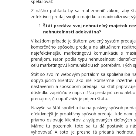
špekulovať.
Z nášho pohľadu by sa mal zmeniť zákon, aby št
zefektívniť predaj svojho majetku a maximalizovať vý
Štát predáva svoj nehnuteľný majetok ce
nehnuteľností adekvátna?
V každom prípade je štátom zvolený systém predaja
komerčného spôsobu predaja na aktuálnom realitnom
najefektívnejšiu marketingovú komunikáciu s max
prenájom. Napr. podľa typu nehnuteľnosti identifiko
celú marketingovú komunikáciu ich potrebám. Tých s
Štát so svojim webovým portálom sa spolieha iba na
dopytujúcich klientov ako iné komerčné inzertné re
nastavením a spôsobom predaja sa štát pripravuje
dôsledku zapríčiňuje napr. nižšiu predajnú cenu aleb
prenajme, čo opäť znižuje príjem štátu.
Navyše sa štát spolieha iba na pasívny spôsob preda
efektívnejší je proaktívny spôsob predaja, kde napr. 
priamo oslovuje klientov z vytipovaných cieľových s
Máme tu pozemok, toto sa tu dá postaviť a nás
vyhovovať. A toto je presne tá pridaná hodnota, 