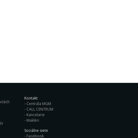
Kontakt
ých školách
Centrála MGM
CALL CENTRUM
Kancelarie
Makléri
(v
Sociálne siete
Facebook