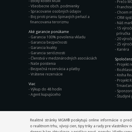
Eticky kodex MGM
Prečo M
Všeobecne obch. podmienky
Franchis
Spracovanie osobných údajov
Chcem ma
Boj proti praniu špinavých peňazí a
CRM sys
financovania terorizmu
Náš mark
15 výroči
Aké garancie ponúkame
príručka
Garancia 100% povolenia vkladu
20 výroč
Garancia bezpečnosti
25 výroč
Garancia kvality
Kariéra
Garancia serióznosti
Členstvá v medzinárodných asociáciách
Spoločens
Naše poistenia
Projekt r
Bezpečná rezervácia a platby
Rozhlaso
Vrátenie rezervácie
Kniha Rea
Projekt R
Viac
Trnavča
Výkup do 48 hodín
Sponzor
Agent kupujúceho
Študijné
Realitné stránky MGM® poskytujú online informácie o pred
o realitnom trhu, vývoji cien, tipy triky a rady pre vlastník
dennej báze aktualizuje a pridáva nové ponuky. Všetky ceny