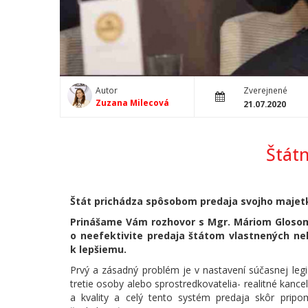
Autor
Zverejnené
Zuzana Milecová
21.07.2020
Štát
Štát prichádza spôsobom predaja svojho majetk
Prinášame Vám rozhovor s Mgr. Máriom Glosom
o neefektivite predaja štátom vlastnených neh
k lepšiemu.
Prvý a zásadný problém je v nastavení súčasnej leg
tretie osoby alebo sprostredkovatelia- realitné kance
a kvality a celý tento systém predaja skôr prip