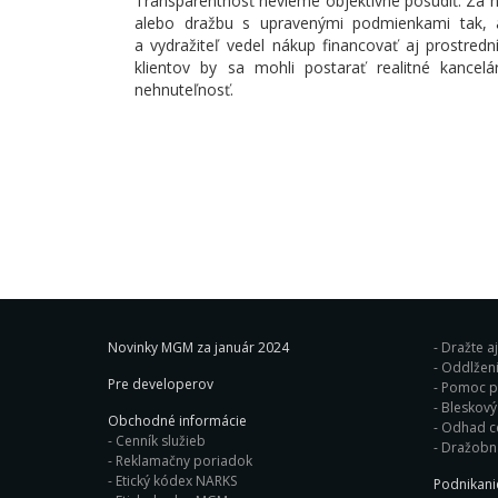
Transparentnosť nevieme objektívne posúdiť. Za n
alebo dražbu s upravenými podmienkami tak, 
a vydražiteľ vedel nákup financovať aj prostred
klientov by sa mohli postarať realitné kancelá
nehnuteľnosť.
Novinky MGM za január 2024
Dražte a
Oddlženi
Pre developerov
Pomoc pr
Obchodné informácie
Odhad c
Cenník služieb
Dražobn
Reklamačny poriadok
Etický kódex NARKS
Podnikan