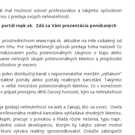
át mal možnosť osloviť profesionálov a takýmto spôsobom
nos z predaja svojich nehnuteľností.
z portál ropk.sk. Zdá sa Vám prezentácia ponúkaných
 prostredníctvom www.ropk.sk aktuálne na míle vzdialený od
 trhu. Pre najefektívnejší spôsob predaja treba nastaviť čo
imalizovaním počtu potencionálnych záujmov o kúpu alebo
vanie cieľových skupín potencionálnych klientov a prispôsobiť
pôsobov je viacero.
 jeden distribučný kanál s neporovnateľne menším „výtlakom“
alitné portály alebo portály realitných kancelárií. Takýmto
 o veľké množstvo potencionálnych klientov, čo v konečnom
o v prípad prenájmu dlhší časový horizont, kým sa nehnuteľnosť
ja (pridajú nehnuteľnosť na web a čakajú, kto sa ozve). Oveľa
profesionálna realitná kancelária vyhľadáva vhodných klientov,
kupín, pracuje s ponukou a hľadá rôzne riešenia, typu napr.:
ledne osloví developerov, ktorým by takýto zámer mohol
ktorú vytvára realitný sprostredkovateľ. Dokáže zabezpečiť