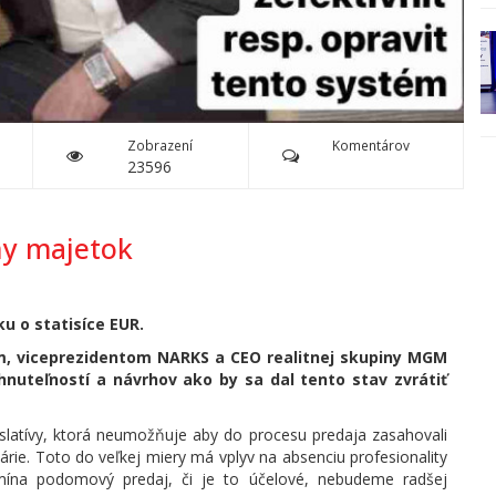
Zobrazení
Komentárov
23596
ny majetok
u o statisíce EUR.
, viceprezidentom NARKS a CEO realitnej skupiny MGM
nuteľností a návrhov ako by sa dal tento stav zvrátiť
islatívy, ktorá neumožňuje aby do procesu predaja zasahovali
lárie. Toto do veľkej miery má vplyv na absenciu profesionality
omína podomový predaj, či je to účelové, nebudeme radšej