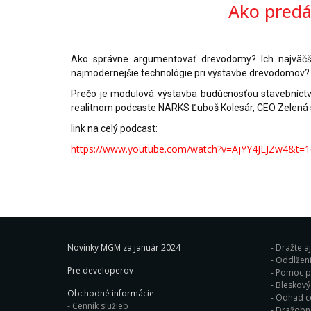
Ako pred
Ako správne argumentovať drevodomy? Ich najväčši
najmodernejšie technológie pri výstavbe drevodomov?
Prečo je modulová výstavba budúcnosťou stavebníctv
realitnom podcaste NARKS Ľuboš Kolesár, CEO Zelená 
link na celý podcast:
https://www.youtube.com/watch?v=AjYY4JEJZw4&t=
Novinky MGM za január 2024
Dražte a
Oddlženi
Pre developerov
Pomoc pr
Obchodné informácie
Odhad c
Cenník služieb
Dražobn