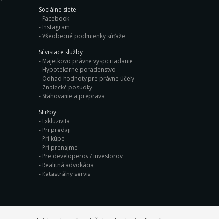
Sociálne siete
Facebook
Instagram
Všeobecné podmienky súťaže
Súvisiace služby
Majetkovo právne vysporiadanie
Hypotekárne poradenstvo
Odhad hodnoty pre právne účely
Znalecké posudky
Sťahovanie a preprava
Služby
Exkluzivita
Pri predaji
Pri kúpe
Pri prenájme
Pre developerov / investorov
Realitná advokácia
Katastrálny servis