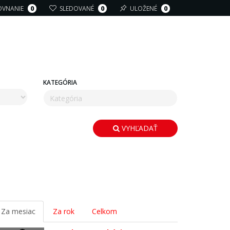
OVNANIE
0
SLEDOVANÉ
0
ULOŽENÉ
0
KATEGÓRIA
VYHĽADAŤ
Za mesiac
Za rok
Celkom