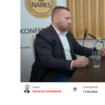
Autor
Zverejnené
Katarína Staníková
17.09.2024