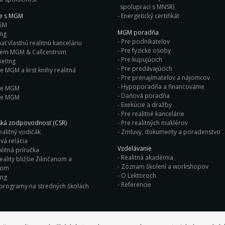
spolupraci s MNSR)
ie s MGM
Energetický certifikát
GM
MGM poradňa
ing
Pre podnikateľov
ť vlastnú realitnú kanceláriu
Pre fyzické osoby
tém MGM & Callcentrum
Pre kupujúcich
eting
Pre predávajúcich
e MGM a krst knihy realitná
Pre prenajímateľov a nájomcov
Hypoporadňa a financovanie
ie MGM
Daňová poradňa
ie MGM
Exekúcie a dražby
Pre realitné kancelárie
ká zodpovodnosť (CSR)
Pre realitných maklérov
ealitný vodičák
Zmluvy, dokumenty a poradenstvo
vá relácia
Vzdelávanie
litná príručka
Realitná akadémia
eality bližšie Žilinčanom a
Zoznam školení a workshopov
nom
O Lektoroch
ing
Referencie
 programy na stredných školách