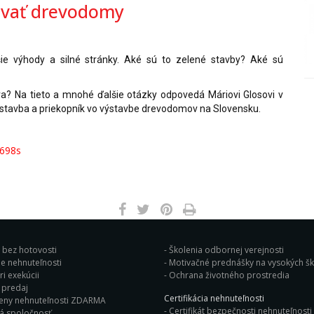
ávať drevodomy
e výhody a silné stránky. Aké sú to zelené stavby? Aké sú
a? Na tieto a mnohé ďalšie otázky odpovedá Máriovi Glosovi v
stavba a priekopník vo výstavbe drevodomov na Slovensku.
1698s
j bez hotovosti
Školenia odbornej verejnosti
e nehnuteľnosti
Motivačné prednášky na vysok
i exekúcii
Ochrana životného prostredia
Bleskový predaj
Certifikácia nehnuteľnosti
eny nehnuteľnosti ZDARMA
Certifikát bezpečnosti nehnuteľnosti 
á spoločnosť