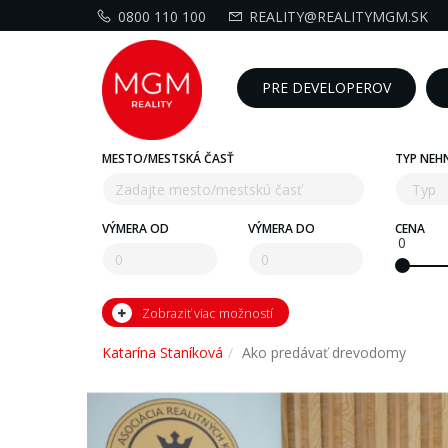
0800 110 100
REALITY@REALITYMGM.SK
PRE DEVELOPEROV
MESTO/MESTSKÁ ČASŤ
TYP NEH
VÝMERA OD
VÝMERA DO
CENA
0
Zobraziť viac možností
Katarína Staníková
Ako predávať drevodomy