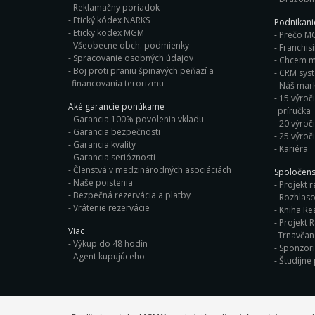
Reklamačny poriadok
Etický kódex NARKS
Podnikan
Eticky kodex MGM
Prečo M
Všeobecne obch. podmienky
Franchis
Spracovanie osobných údajov
Chcem ma
Boj proti praniu špinavých peňazí a
CRM sys
financovania terorizmu
Náš mark
15 výroči
Aké garancie ponúkame
príručka
Garancia 100% povolenia vkladu
20 výroč
Garancia bezpečnosti
25 výroč
Garancia kvality
Kariéra
Garancia serióznosti
Členstvá v medzinárodných asociáciách
Spoločens
Naše poistenia
Projekt r
Bezpečná rezervácia a platby
Rozhlaso
Vrátenie rezervácie
Kniha Rea
Projekt R
Viac
Trnavča
Výkup do 48 hodín
Sponzor
Agent kupujúceho
Študijné