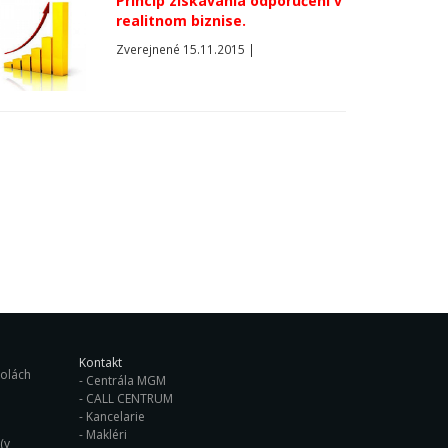
Princíp získavania odporučení v
realitnom biznise.
Zverejnené 15.11.2015 |
Kontakt
ých školách
Centrála MGM
CALL CENTRUM
Kancelarie
Makléri
(v