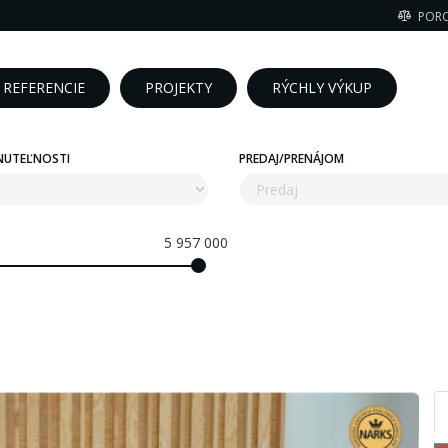
POR
REFERENCIE
PROJEKTY
RÝCHLY VÝKUP
NUTEĽNOSTI
PREDAJ/PRENÁJOM
5 957 000