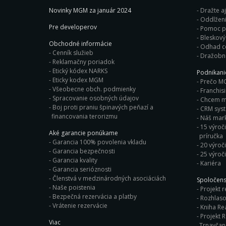
Novinky MGM za január 2024
Dražte a
Oddlženi
Pre developerov
Pomoc pr
Obchodné informácie
Odhad c
Cenník služieb
Dražobn
Reklamačny poriadok
Etický kódex NARKS
Podnikan
Eticky kodex MGM
Prečo M
Všeobecne obch. podmienky
Franchis
Spracovanie osobných údajov
Chcem ma
Boj proti praniu špinavých peňazí a
CRM sys
financovania terorizmu
Náš mark
15 výroči
Aké garancie ponúkame
príručka
Garancia 100% povolenia vkladu
20 výroč
Garancia bezpečnosti
25 výroč
Garancia kvality
Kariéra
Garancia serióznosti
Členstvá v medzinárodných asociáciách
Spoločens
Naše poistenia
Projekt r
Bezpečná rezervácia a platby
Rozhlaso
Vrátenie rezervácie
Kniha Rea
Projekt R
Viac
Trnavča