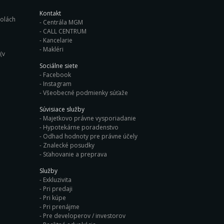
Kontakt
ých školách
Centrála MGM
CALL CENTRUM
Kancelarie
Makléri
(v
Sociálne siete
Facebook
Instagram
Všeobecné podmienky súťaže
Súvisiace služby
Majetkovo právne vysporiadanie
Hypotekárne poradenstvo
Odhad hodnoty pre právne účely
Znalecké posudky
Sťahovanie a preprava
Služby
Exkluzivita
Pri predaji
Pri kúpe
Pri prenájme
Pre developerov / investorov