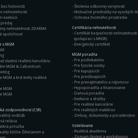
j bez hotovosti
Školenia odbornej verejnosti
e nehnuteľnosti
Motivačné prednášky na vysok
i exekúcii
Ochrana životného prostredia
Bleskový predaj
Certifikácia nehnuteľnosti
eny nehnuteľnosti ZDARMA
Certifikát bezpečnosti nehnuteľnosti 
á spoločnosť
spolupraci s MNSR)
ie s MGM
Energetický certifikát
GM
MGM poradňa
ing
Pre podnikateľov
ť vlastnú realitnú kanceláriu
Pre fyzické osoby
tém MGM & Callcentrum
Pre kupujúcich
eting
Pre predávajúcich
e MGM a krst knihy realitná
Pre prenajímateľov a nájomcov
Hypoporadňa a financovanie
ie MGM
Daňová poradňa
ie MGM
Exekúcie a dražby
Pre realitné kancelárie
ká zodpovodnosť (CSR)
Pre realitných maklérov
ealitný vodičák
Zmluvy, dokumenty a poradenstvo
vá relácia
Vzdelávanie
litná príručka
Realitná akadémia
eality bližšie Žilinčanom a
Zoznam školení a workshopov
nom