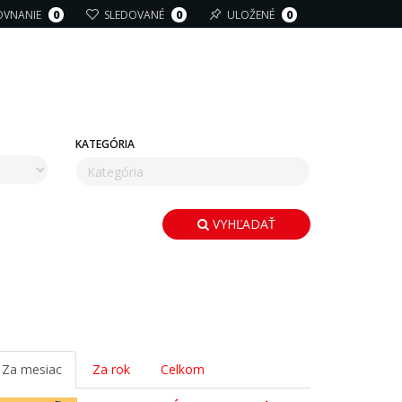
OVNANIE
0
SLEDOVANÉ
0
ULOŽENÉ
0
KATEGÓRIA
VYHĽADAŤ
Za mesiac
Za rok
Celkom