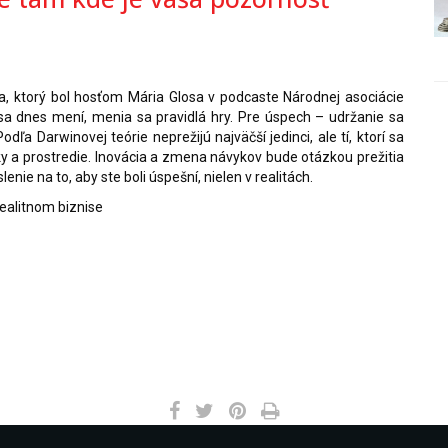
, ktorý bol hosťom Mária Glosa v podcaste Národnej asociácie 
 sa dnes mení, menia sa pravidlá hry. Pre úspech – udržanie sa 
a Darwinovej teórie neprežijú najväčší jedinci, ale tí, ktorí sa 
a prostredie. Inovácia a zmena návykov bude otázkou prežitia 
ie na to, aby ste boli úspešní, nielen v realitách. 
ealitnom biznise 