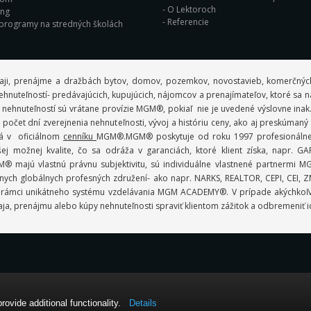
O Lektoroch
ing
Referencie
 programy na stredných školách
aji, prenájme a dražbách bytov, domov, pozemkov, novostavieb, komerčných
ov nehnuteľností- predávajúcich, kupujúcich, nájomcov a prenajímateľov, ktoré sa
 nehnuteľností sú vrátane provízie MGM®, pokiaľ nie je uvedené výslovne inak
počet dní zverejnenia nehnuteľnosti, vývoj a históriu ceny, ako aj preskúman
ná v oficiálnom
cenníku
MGM®.MGM® poskytuje od roku 1997 profesionálne r
 možnej kvalite, čo sa odráža v garanciách, ktoré klient získa, napr.
 MGM® majú vlastnú právnu subjektivitu, sú individuálne vlastnené partner
ych globálnych profesných združení- ako napr. NARKS, REALTOR, CEPI, CEI, ZMP
lmi v rámci unikátneho systému vzdelávania MGM ACADEMY®. V prípade akýchko
ja, prenájmu alebo kúpy nehnuteľnosti spraviť klientom zážitok a odbremeniť i
vide additional functionality.
Details