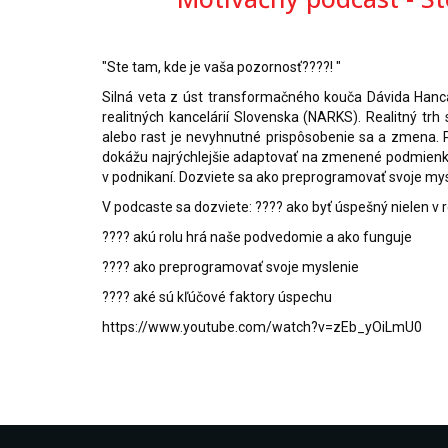
"Ste tam, kde je vaša pozornosť????! "
Silná veta z úst transformačného kouča Dávida Hanca
realitných kancelárií Slovenska (NARKS). Realitný trh
alebo rast je nevyhnutné prispôsobenie sa a zmena. Podľ
dokážu najrýchlejšie adaptovať na zmenené podmienky 
v podnikaní. Dozviete sa ako preprogramovať svoje myslen
V podcaste sa dozviete: ???? ako byť úspešný nielen v r
???? akú rolu hrá naše podvedomie a ako funguje 
???? ako preprogramovať svoje myslenie
???? aké sú kľúčové faktory úspechu
https://www.youtube.com/watch?v=zEb_yOiLmU0