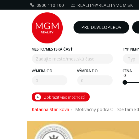
0800 110 100
REALITY@REALITYMGM.SK
PRE DEVELOPEROV
MESTO/MESTSKÁ ČASŤ
TYP NEH
VÝMERA OD
VÝMERA DO
CENA
0
Zobraziť viac možností
Katarína Staníková
Motivačný podcast - Ste tam kd