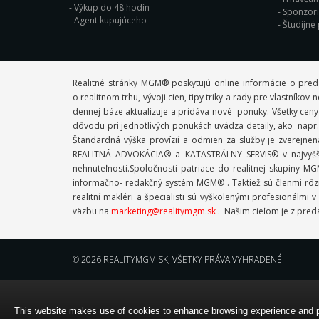
Výkup do 48 hodín
Sponzor
Agent kupujúceho
Študijné
Realitné stránky MGM® poskytujú online informácie o pred
o realitnom trhu, vývoji cien, tipy triky a rady pre vlastník
dennej báze aktualizuje a pridáva nové ponuky. Všetky ceny
dôvodu pri jednotlivých ponukách uvádza detaily, ako napr. 
Štandardná výška provízií a odmien za služby je zverejne
REALITNÁ ADVOKÁCIA® a KATASTRÁLNY SERVIS® v najvyššej
nehnuteľnosti.Spoločnosti patriace do realitnej skupiny
informačno- redakčný systém MGM® . Taktiež sú členmi rôzn
realitní makléri a špecialisti sú vyškolenými profesioná
väzbu na
marketing@realitymgm.sk
. Našim cieľom je z preda
© 2026
REALITYMGM.SK
, VŠETKY PRÁVA VYHRADENÉ
This website makes use of cookies to enhance browsing experience and pro