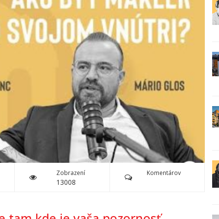
Zobrazení
Komentárov
13008
e tam kde je vaša pozornosť