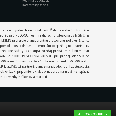
Realitná advokácia
Katastrálny servis
 a priemyselných nehnuteľností. Ďalej obsahujú informácie
 nachádzajú v
BLOGU
.Team realitných profesionálov MGM® na
. MGM® preferuje transparentnú a otvorenú politiku. Z tohto
ý pôvod prostredníctvom certifikátu bezpečnej nehnuteľnosti.
ealitné služby ako kúpa, predaj prenájom nehnuteľnosti,
 GARANCIA 100% POVOLENIA VKLADU pri predaji alebo kúpe
mi MGM® a majú právo využívať ochrannú známku MGM® alebo
S, atď.Všetci partneri, zamestnanci, obchodní zástupcovia,
ľvek otázok, pripomienok alebo názorov nám zašlite spätnú
ch od všetkých úkonov a starostí.
ALLOW COOKIES