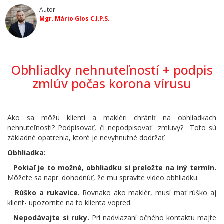
Autor
Mgr. Mário Glos C.I.P.S.
Obhliadky nehnuteľností + podpis
zmlúv počas korona vírusu
Ako sa môžu klienti a makléri chrániť na obhliadkach
nehnuteľnosti? Podpisovať, či nepodpisovať zmluvy? Toto sú
základné opatrenia, ktoré je nevyhnutné dodržať.
Obhliadka:
.
Pokiaľ je to možné, obhliadku si preložte na iný termín.
Môžete sa napr. dohodnúť, že mu spravíte video obhliadku.
.
Rúško a rukavice.
Rovnako ako maklér, musí mať rúško aj
klient- upozornite na to klienta vopred.
.
Nepodávajte si ruky.
Pri nadviazaní očného kontaktu majte