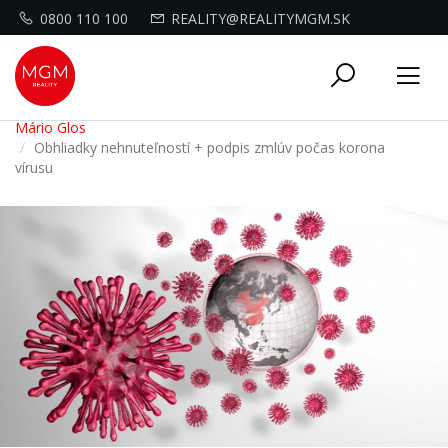
0800 110 100
REALITY@REALITYMGM.SK
Toggle
Tog
navigati
nav
Mário Glos
Obhliadky nehnuteľností + podpis zmlúv počas korona
vírusu