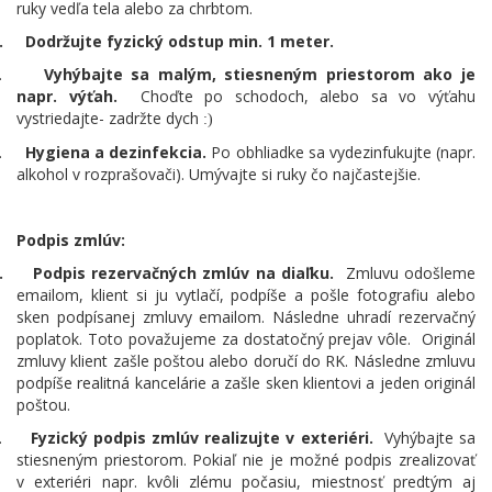
ruky vedľa tela alebo za chrbtom.
.
Dodržujte fyzický odstup min. 1 meter.
.
Vyhýbajte sa malým, stiesneným priestorom ako je
napr. výťah.
Choďte po schodoch, alebo sa vo výťahu
vystriedajte- zadržte dych
:)
.
Hygiena a dezinfekcia.
Po obhliadke sa vydezinfukujte (napr.
alkohol v rozprašovači). Umývajte si ruky čo najčastejšie.
Podpis zmlúv:
.
Podpis rezervačných zmlúv na diaľku.
Zmluvu odošleme
emailom, klient si ju vytlačí, podpíše a pošle fotografiu alebo
sken podpísanej zmluvy emailom. Následne uhradí rezervačný
poplatok. Toto považujeme za dostatočný prejav vôle.
Originál
zmluvy klient zašle poštou alebo doručí do RK. Následne zmluvu
podpíše realitná kancelárie a zašle sken klientovi a jeden originál
poštou.
.
Fyzický podpis zmlúv realizujte v exteriéri.
Vyhýbajte sa
stiesneným priestorom. Pokiaľ nie je možné podpis zrealizovať
v exteriéri napr. kvôli zlému počasiu, miestnosť predtým aj