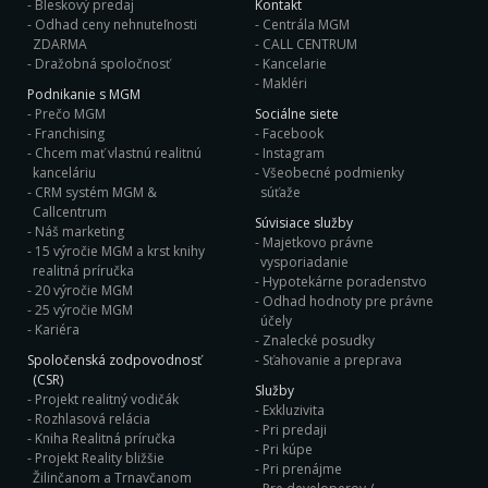
Bleskový predaj
Kontakt
Odhad ceny nehnuteľnosti
Centrála MGM
ZDARMA
CALL CENTRUM
Dražobná spoločnosť
Kancelarie
Makléri
Podnikanie s MGM
Prečo MGM
Sociálne siete
Franchising
Facebook
Chcem mať vlastnú realitnú
Instagram
kanceláriu
Všeobecné podmienky
CRM systém MGM &
súťaže
Callcentrum
Súvisiace služby
Náš marketing
Majetkovo právne
15 výročie MGM a krst knihy
vysporiadanie
realitná príručka
Hypotekárne poradenstvo
20 výročie MGM
Odhad hodnoty pre právne
25 výročie MGM
účely
Kariéra
Znalecké posudky
Spoločenská zodpovodnosť
Sťahovanie a preprava
(CSR)
Služby
Projekt realitný vodičák
Exkluzivita
Rozhlasová relácia
Pri predaji
Kniha Realitná príručka
Pri kúpe
Projekt Reality bližšie
Pri prenájme
Žilinčanom a Trnavčanom