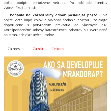
počas podpisu prirodzene vetrajte. Po odchode klientov
vydezinfikujte miestnosť.
.
Podania na katastrálny odbor posielajte poštou.
Na
pošte viete kúpiť kolok a vykonať podanie poštou. Posielajte
doporučene s potvrdením prevzatia do vlastných rúk.
Korešpondenčné adresy katastrálnych odborov sú zverejnené
na stránkach okresných úradov.
Za mesiac
Za rok
Celkom