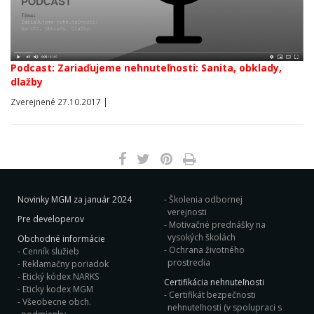
Podcast: Zariaďujeme nehnuteľnosti: Sanita, obklady,
dlažby
Zverejnené 27.10.2017 |
Novinky MGM za január 2024
Školenia odbornej
verejnosti
Pre developerov
Motivačné prednášky na
vysokých školách
Obchodné informácie
Ochrana životného
Cenník služieb
prostredia
Reklamačny poriadok
Etický kódex NARKS
Certifikácia nehnuteľnosti
Eticky kodex MGM
Certifikát bezpečnosti
Všeobecne obch.
nehnuteľnosti (v spolupraci s