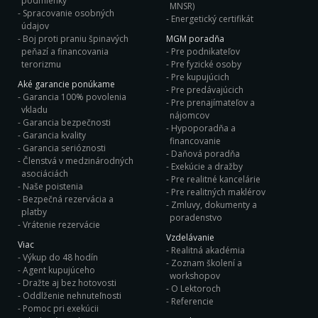
podmienky
MNSR)
Spracovanie osobných
Energetický certifikát
údajov
Boj proti praniu špinavých
MGM poradňa
peňazí a financovania
Pre podnikateľov
terorizmu
Pre fyzické osoby
Pre kupujúcich
Aké garancie ponúkame
Pre predávajúcich
Garancia 100% povolenia
Pre prenajímateľov a
vkladu
nájomcov
Garancia bezpečnosti
Hypoporadňa a
Garancia kvality
financovanie
Garancia serióznosti
Daňová poradňa
Členstvá v medzinárodných
Exekúcie a dražby
asociáciách
Pre realitné kancelárie
Naše poistenia
Pre realitných maklérov
Bezpečná rezervácia a
Zmluvy, dokumenty a
platby
poradenstvo
Vrátenie rezervácie
Vzdelávanie
Viac
Realitná akadémia
Výkup do 48 hodín
Zoznam školení a
Agent kupujúceho
workshopov
Dražte aj bez hotovosti
O Lektoroch
Oddlženie nehnuteľnosti
Referencie
Pomoc pri exekúcii