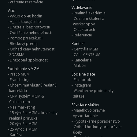
Vrátenie rezervácie
Vzdelávanie
Viac
Realitná akadémia
Výkup do 48 hodín
Zoznam školení a
Agent kupujúceho
workshopov
Dražte aj bez hotovosti
O Lektoroch
Oddlženie nehnuteľnosti
Referencie
Pomoc pri exekúcii
Bleskový predaj
Kontakt
Odhad ceny nehnuteľnosti
Centrála MGM
ZDARMA
CALL CENTRUM
Dražobná spoločnosť
Kancelarie
Makléri
Podnikanie s MGM
Prečo MGM
Sociálne siete
Franchising
Facebook
Chcem mať vlastnú realitnú
Instagram
kanceláriu
Všeobecné podmienky
CRM systém MGM &
súťaže
Callcentrum
Súvisiace služby
Náš marketing
Majetkovo právne
15 výročie MGM a krst knihy
vysporiadanie
realitná príručka
Hypotekárne poradenstvo
20 výročie MGM
Odhad hodnoty pre právne
25 výročie MGM
účely
Kariéra