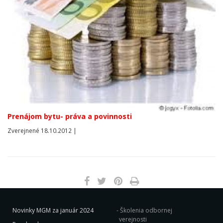
Prenájom bytu- práva a povinnosti
Zverejnené 18.10.2012 |
Novinky MGM za január 2024
Školenia odbornej
verejnosti