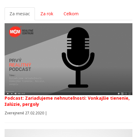
Za mesiac
Za rok
Celkom
Podcast: Zariaďujeme nehnuteľnosti: Vonkajšie tienenie,
žalúzie, pergoly
Zverejnené 27.02.2020 |