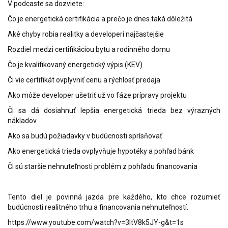
V podcaste sa dozviete:
Čo je energetická certifikácia a prečo je dnes taká dôležitá
Aké chyby robia realitky a developeri najčastejšie
Rozdiel medzi certifikáciou bytu a rodinného domu
Čo je kvalifikovaný energetický výpis (KEV)
Či vie certifikát ovplyvniť cenu a rýchlosť predaja
Ako môže developer ušetriť už vo fáze prípravy projektu
Či sa dá dosiahnuť lepšia energetická trieda bez výrazných
nákladov
Ako sa budú požiadavky v budúcnosti sprísňovať
Ako energetická trieda ovplyvňuje hypotéky a pohľad bánk
Či sú staršie nehnuteľnosti problém z pohľadu financovania
Tento diel je povinná jazda pre každého, kto chce rozumieť
budúcnosti realitného trhu a financovania nehnuteľností.
https://www.youtube.com/watch?v=3ltV8k5JY-g&t=1s