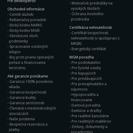
Pre developerov
Motivačné prednášky na
vysokých školách
Obchodné informácie
Ochrana životného
Cenník služieb
prostredia
Reklamačny poriadok
Etický kódex NARKS
Certifikácia nehnuteľnosti
Eticky kodex MGM
Certifikát bezpečnosti
Všeobecne obch.
nehnuteľnosti (v spolupraci s
podmienky
MNSR)
Spracovanie osobných
Energetický certifikát
údajov
Boj proti praniu špinavých
MGM poradňa
peňazí a financovania
Pre podnikateľov
terorizmu
Pre fyzické osoby
Pre kupujúcich
Aké garancie ponúkame
Pre predávajúcich
Garancia 100% povolenia
Pre prenajímateľov a
vkladu
nájomcov
Garancia bezpečnosti
Hypoporadňa a
Garancia kvality
financovanie
Garancia serióznosti
Daňová poradňa
Členstvá v medzinárodných
Exekúcie a dražby
asociáciách
Pre realitné kancelárie
Naše poistenia
Pre realitných maklérov
Bezpečná rezervácia a
Zmluvy, dokumenty a
platby
poradenstvo