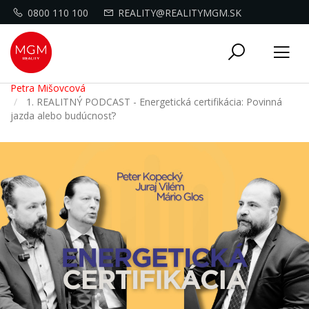
0800 110 100
REALITY@REALITYMGM.SK
Toggle
Tog
navigati
nav
Petra Mišovcová
1. REALITNÝ PODCAST - Energetická certifikácia: Povinná
jazda alebo budúcnosť?