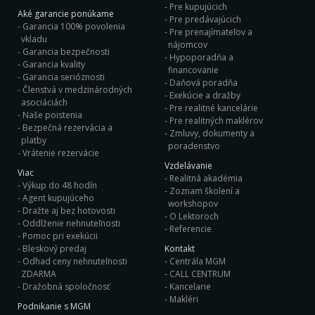
Pre kupujúcich
Aké garancie ponúkame
Pre predávajúcich
Garancia 100% povolenia
Pre prenajímateľov a
vkladu
nájomcov
Garancia bezpečnosti
Hypoporadňa a
Garancia kvality
financovanie
Garancia serióznosti
Daňová poradňa
Členstvá v medzinárodných
Exekúcie a dražby
asociáciách
Pre realitné kancelárie
Naše poistenia
Pre realitných maklérov
Bezpečná rezervácia a
Zmluvy, dokumenty a
platby
poradenstvo
Vrátenie rezervácie
Vzdelávanie
Viac
Realitná akadémia
Výkup do 48 hodín
Zoznam školení a
Agent kupujúceho
workshopov
Dražte aj bez hotovosti
O Lektoroch
Oddlženie nehnuteľnosti
Referencie
Pomoc pri exekúcii
Bleskový predaj
Kontakt
Odhad ceny nehnuteľnosti
Centrála MGM
ZDARMA
CALL CENTRUM
Dražobná spoločnosť
Kancelarie
Makléri
Podnikanie s MGM