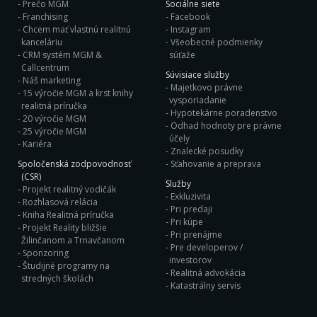
Prečo MGM
Sociálne siete
Franchising
Facebook
Chcem mať vlastnú realitnú
Instagram
kanceláriu
Všeobecné podmienky
CRM systém MGM &
súťaže
Callcentrum
Súvisiace služby
Náš marketing
Majetkovo právne
15 výročie MGM a krst knihy
vysporiadanie
realitná príručka
Hypotekárne poradenstvo
20 výročie MGM
Odhad hodnoty pre právne
25 výročie MGM
účely
Kariéra
Znalecké posudky
Spoločenská zodpovodnosť
Sťahovanie a preprava
(CSR)
Služby
Projekt realitný vodičák
Exkluzivita
Rozhlasová relácia
Pri predaji
Kniha Realitná príručka
Pri kúpe
Projekt Reality bližšie
Pri prenájme
Žilinčanom a Trnavčanom
Pre developerov /
Sponzoring
investorov
Študijné programy na
Realitná advokácia
stredných školách
Katastrálny servis