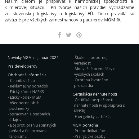
Našim cieľom je prispievať k harmonickej spoločnosti a
k mierovej situácii. Pri tvorbe našich pravidiel vychádzame
zo slovenskej legislatívy a legislatívy EÚ. Tieto pravidlá sú
záväzné pre všetkých zamestnancov a partnerov MGM ®.
Novinky MGM za január 2024
Školenia odbornej
verejnosti
Pre developerov
Motivačné prednášky na
vysokých školách
Obchodné informácie
Ochrana životného
Cenník služieb
prostredia
Reklamačny poriadok
Etický kódex NARKS
Certifikácia nehnuteľnosti
Eticky kodex MGM
Certifikát bezpečnosti
Všeobecne obch.
nehnuteľnosti (v spolupraci s
podmienky
MNSR)
Spracovanie osobných
Energetický certifikát
údajov
Boj proti praniu špinavých
MGM poradňa
peňazí a financovania
Pre podnikateľov
terorizmu
Pre fyzické osoby