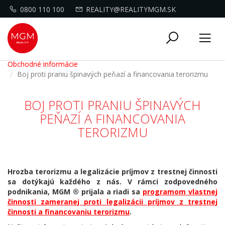
0800 110 100
REALITY@REALITYMGM.SK
Toggle
Tog
navigati
nav
Obchodné informácie
Boj proti praniu špinavých peňazí a financovania terorizmu
BOJ PROTI PRANIU ŠPINAVÝCH
PEŇAZÍ A FINANCOVANIA
TERORIZMU
Hrozba terorizmu a legalizácie príjmov z trestnej činnosti
sa dotýkajú každého z nás. V rámci zodpovedného
podnikania, MGM ® prijala a riadi sa
programom vlastnej
činnosti zameranej proti legalizácii príjmov z trestnej
činnosti a financovaniu terorizmu
.