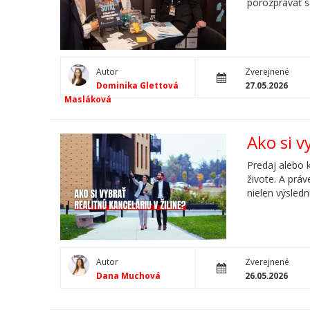
porozprávať s
Autor
Zverejnené
Dominika Glettová
27.05.2026
Masláková
Ako si v
Predaj alebo 
živote. A práv
nielen výsledn
Autor
Zverejnené
Dana Muchová
26.05.2026