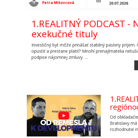
Petra Mišovcová
20.07.2026
1.REALITNÝ PODCAST - N
exekučné tituly
Investičný byt môže prinášať stabilný pasívny príjem
opustiť a prestane platiť? Mnohí prenajímatelia netušia
podpise nájomnej zmluvy. ...
1.REALI
regióno
Od obkladačie
Bratislavy má 
rozhodnutie m