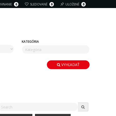
OVNANIE
0
SLEDOVANÉ
0
ULOŽENÉ
0
KATEGÓRIA
VYHĽADAŤ