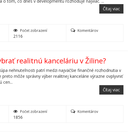
a o tom, čo dnes v developmentu rozhoduje najviac. ...
Čítaj viac
Počet zobrazení
Komentárov
2116
ybrať realitnú kanceláriu v Žiline?
kúpa nehnuteľnosti patrí medzi najväčšie finančné rozhodnutia v
e preto môže správny výber realitnej kancelárie výrazne ovplyvniť
ú cen...
Čítaj viac
Počet zobrazení
Komentárov
1856