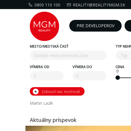
0800 110 100
REALITY@REALITYMGM.SK
PRE DEVELOPEROV
MESTO/MESTSKÁ ČASŤ
TYP NEH
VÝMERA OD
VÝMERA DO
CENA
0
Zobraziť viac možností
Martin Lazík
Aktuálny príspevok