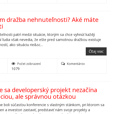
ám dražba nehnuteľnosti? Aké máte
i
eľnosti patrí medzi situácie, ktorým sa chce vyhnúť každý
hí ľudia však nevedia, že ešte pred samotnou dražbou existuje
stí, ako situáciu rie&sc...
Čítaj viac
Počet zobrazení
Komentárov
1079
e sa developerský projekt nezačína
áciou, ale správnou otázkou
 boli súčasťou konferencie s vlastným stánkom, pri ktorom sa
ri a investori zastaviť, predstaviť nám svoje projekty a