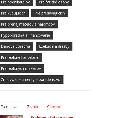
Pre podnikateľov
Pre fyzické osoby
Pre kupujúcich
Pre predávajúcich
Pre prenajímateľov a nájomcov
Hypoporadňa a financovanie
Daňová poradňa
Exekúcie a dražby
Pre realitné kancelárie
Pre realitných maklérov
Zmluvy, dokumenty a poradenstvo
Za mesiac
Za rok
Celkom
Prídeme všetci o svoje