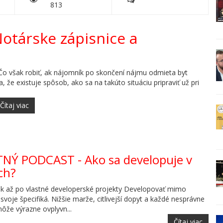
813
otárske zápisnice a
. Čo však robiť, ak nájomník po skončení nájmu odmieta byt
, že existuje spôsob, ako sa na takúto situáciu pripraviť už pri
Čítaj viac
TNÝ PODCAST - Ako sa developuje v
ch?
k až po vlastné developerské projekty Developovať mimo
svoje špecifiká. Nižšie marže, citlivejší dopyt a každé nesprávne
ôže výrazne ovplyvn...
Čítaj viac