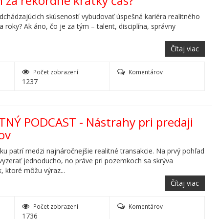
h za rekordne krátky čas?
dchádzajúcich skúseností vybudovať úspešná kariéra realitného
 roky? Ak áno, čo je za tým – talent, disciplína, správny
Čítaj viac
Počet zobrazení
Komentárov
1237
ITNÝ PODCAST - Nástrahy pri predaji
ov
u patrí medzi najnáročnejšie realitné transakcie. Na prvý pohľad
yzerať jednoducho, no práve pri pozemkoch sa skrýva
, ktoré môžu výraz...
Čítaj viac
Počet zobrazení
Komentárov
1736