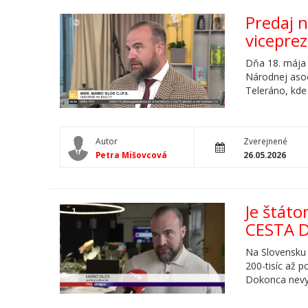
Predaj 
vicepre
Dňa 18. mája 
Národnej asoc
Teleráno, kde 
Autor
Zverejnené
Petra Mišovcová
26.05.2026
Je štát
CESTA 
Na Slovensku 
200-tisíc až 
Dokonca nevy