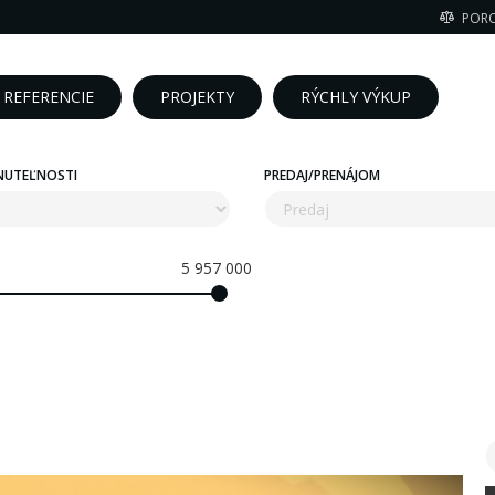
POR
REFERENCIE
PROJEKTY
RÝCHLY VÝKUP
NUTEĽNOSTI
PREDAJ/PRENÁJOM
5 957 000