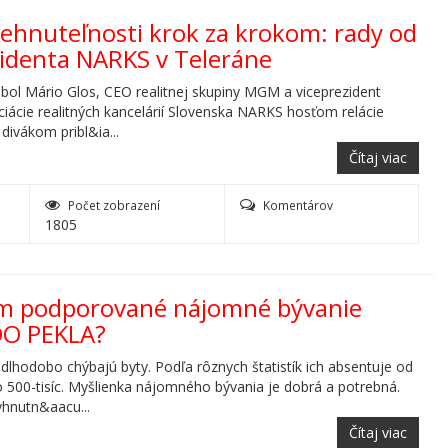
nehnuteľnosti krok za krokom: rady od
zidenta NARKS v Teleráne
bol Mário Glos, CEO realitnej skupiny MGM a viceprezident
iácie realitných kancelárií Slovenska NARKS hosťom relácie
divákom pribl&ia...
Čítaj viac
Počet zobrazení
Komentárov
1805
om podporované nájomné bývanie
DO PEKLA?
dlhodobo chýbajú byty. Podľa rôznych štatistík ich absentuje od
po 500-tisíc. Myšlienka nájomného bývania je dobrá a potrebná.
hnutn&aacu...
Čítaj viac