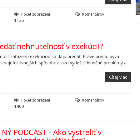
Počet zobrazení
Komentárov
1125
redať nehnuteľnosť v exekúcii?
nosť zaťaženú exekúciou sa dajú predať. Práve predaj býva
z najefektívnejších spôsobov, ako vyriešiť finančné problémy a
Čítaj viac
Počet zobrazení
Komentárov
1460
TNÝ PODCAST - Ako vystreliť v