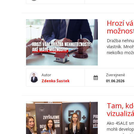
Hrozí v
možnost
Dražba nehnut
vlastník. Mno
niekoľko možno
Autor
Zverejnené
Zdenko Šustek
01.06.2026
Tam, kd
vizualiz
Ako 4SALE sme
mohli develope