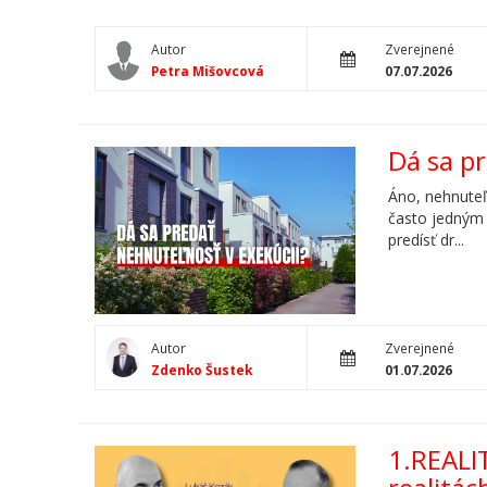
Autor
Zverejnené
Petra Mišovcová
07.07.2026
Dá sa p
Áno, nehnuteľ
často jedným 
predísť dr...
Autor
Zverejnené
Zdenko Šustek
01.07.2026
1.REALI