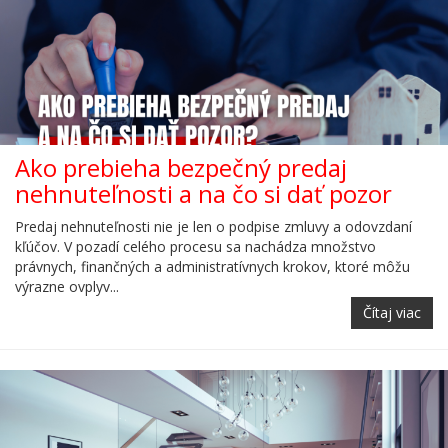
Ako prebieha bezpečný predaj
nehnuteľnosti a na čo si dať pozor
Predaj nehnuteľnosti nie je len o podpise zmluvy a odovzdaní
kľúčov. V pozadí celého procesu sa nachádza množstvo
právnych, finančných a administratívnych krokov, ktoré môžu
výrazne ovplyv...
Čítaj viac