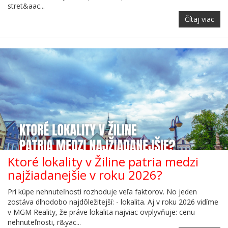
stret&aac...
Čítaj viac
Ktoré lokality v Žiline patria medzi
najžiadanejšie v roku 2026?
Pri kúpe nehnuteľnosti rozhoduje veľa faktorov. No jeden
zostáva dlhodobo najdôležitejší: - lokalita. Aj v roku 2026 vidíme
v MGM Reality, že práve lokalita najviac ovplyvňuje: cenu
nehnuteľnosti, r&yac...