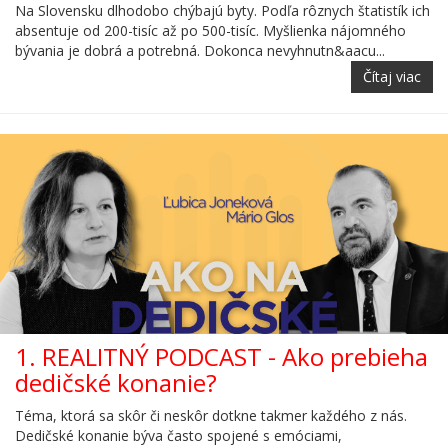
Na Slovensku dlhodobo chýbajú byty. Podľa rôznych štatistík ich
absentuje od 200-tisíc až po 500-tisíc. Myšlienka nájomného
bývania je dobrá a potrebná. Dokonca nevyhnutn&aacu...
Čítaj viac
1. REALITNÝ PODCAST - Ako prebieha
dedičské konanie?
Téma, ktorá sa skôr či neskôr dotkne takmer každého z nás.
Dedičské konanie býva často spojené s emóciami,