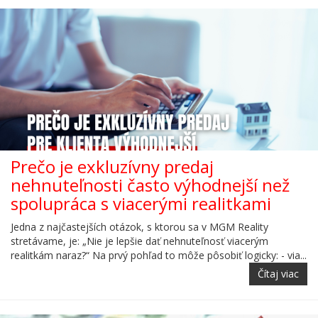
Prečo je exkluzívny predaj
nehnuteľnosti často výhodnejší než
spolupráca s viacerými realitkami
Jedna z najčastejších otázok, s ktorou sa v MGM Reality
stretávame, je: „Nie je lepšie dať nehnuteľnosť viacerým
realitkám naraz?“ Na prvý pohľad to môže pôsobiť logicky: - via...
Čítaj viac