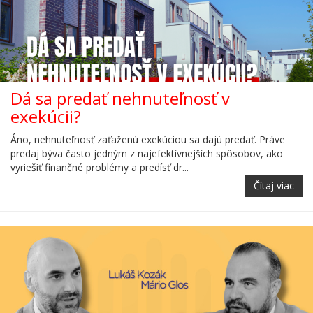
Dá sa predať nehnuteľnosť v
exekúcii?
Áno, nehnuteľnosť zaťaženú exekúciou sa dajú predať. Práve
predaj býva často jedným z najefektívnejších spôsobov, ako
vyriešiť finančné problémy a predísť dr...
Čítaj viac