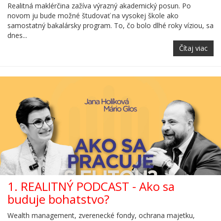
Realitná maklérčina zažíva výrazný akademický posun. Po
novom ju bude možné študovať na vysokej škole ako
samostatný bakalársky program. To, čo bolo dlhé roky víziou, sa
dnes...
Čítaj viac
1. REALITNÝ PODCAST - Ako sa
buduje bohatstvo?
Wealth management, zverenecké fondy, ochrana majetku,