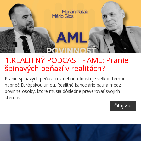
1.REALITNÝ PODCAST - AML: Pranie
špinavých peňazí v realitách?
Pranie špinavých peňazí cez nehnuteľnosti je veľkou témou
naprieč Európskou úniou. Realitné kancelárie patria medzi
povinné osoby, ktoré musia dôsledne preverovať svojich
klientov. ...
Čítaj viac