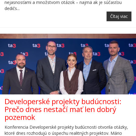
nejasnosťami a množstvom otázok – najmä ak je súčasťou
dedičs...
Čítaj viac
Developerské projekty budúcnosti:
Prečo dnes nestačí mať len dobrý
pozemok
Konferencia Developerské projekty budúcnosti otvorila otázky,
ktoré dnes rozhodujú o úspechu realitných projektov. Mário