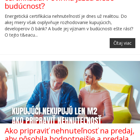
budúcnosť?
Energetická certifikácia nehnuteľností je dnes už realitou. Do
akej miery však ovplyvňuje rozhodovanie kupujúcich,
developerov či bánk? A bude jej význam v budúcnosti ešte rásť?
O tejto t&eacu...
Čítaj viac
Ako pripraviť nehnuteľnosť na predaj,
aby pôsobila hodnotnejšie a predala