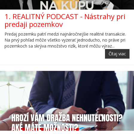
1. REALITNÝ PODCAST - Nástrahy pri
predaji pozemkov
Predaj pozemku patrí medzi najnáročnejšie realitné transakcie.
Na prvý pohľad môže všetko vyzerať jednoducho, no práve pri
pozemkoch sa skrýva množstvo rizík, ktoré môžu výraz...
Čítaj viac