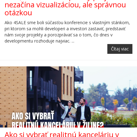
nezačína vizualizáciou, ale správnou
otázkou
Ako 4SALE sme boli súčasťou konferencie s vlastným stánkom,
pri ktorom sa mohli developeri a investori zastaviť, predstaviť
nám svoje projekty a porozprávať sa o tom, čo dnes v
developmentu rozhoduje najviac. ...
Čítaj viac
Ako si vybrať realitnú kanceláriu v