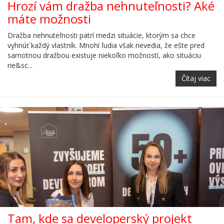
Hrozí vám dražba nehnuteľnosti? Aké
máte možnosti
Dražba nehnuteľnosti patrí medzi situácie, ktorým sa chce
vyhnúť každý vlastník. Mnohí ľudia však nevedia, že ešte pred
samotnou dražbou existuje niekoľko možností, ako situáciu
rie&sc...
Čítaj viac
Tam, kde sa developerský projekt