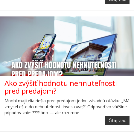
Ako zvýšiť hodnotu nehnuteľnosti
pred predajom?
Mnohí majitelia riešia pred predajom jednu zásadnú otázku: „Má
zmysel ešte do nehnuteľnosti investovať?“ Odpoveď vo väčšine
prípadov znie: ???? áno — ale rozumne. ...
Čítaj viac