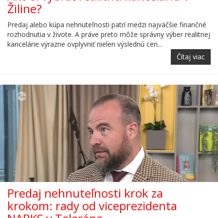
Žiline?
Predaj alebo kúpa nehnuteľnosti patrí medzi najväčšie finančné
rozhodnutia v živote. A práve preto môže správny výber realitnej
kancelárie výrazne ovplyvniť nielen výslednú cen...
Čítaj viac
Predaj nehnuteľnosti krok za
krokom: rady od viceprezidenta