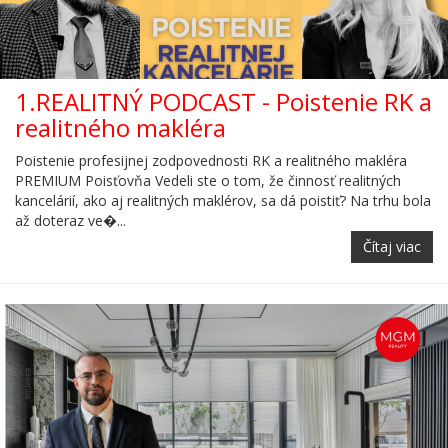
1.REALITNÝ PODCAST - Poistenie RK a
realitného makléra
Poistenie profesijnej zodpovednosti RK a realitného makléra
PREMIUM Poisťovňa Vedeli ste o tom, že činnosť realitných
kancelárií, ako aj realitných maklérov, sa dá poistiť? Na trhu bola
až doteraz ve�...
Čítaj viac