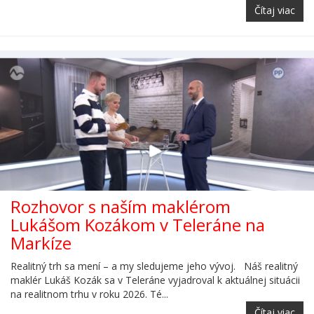
Čítaj viac
Rozhovor s naším maklérom
Lukášom Kozákom v Teleráne na
Markíze
Realitný trh sa mení – a my sledujeme jeho vývoj. Náš realitný
maklér Lukáš Kozák sa v Teleráne vyjadroval k aktuálnej situácii
na realitnom trhu v roku 2026. Té...
Čítaj viac