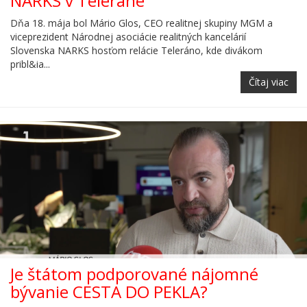
NARKS v Teleráne
Dňa 18. mája bol Mário Glos, CEO realitnej skupiny MGM a
viceprezident Národnej asociácie realitných kancelárií
Slovenska NARKS hosťom relácie Teleráno, kde divákom
pribl&ia...
Čítaj viac
Je štátom podporované nájomné
bývanie CESTA DO PEKLA?