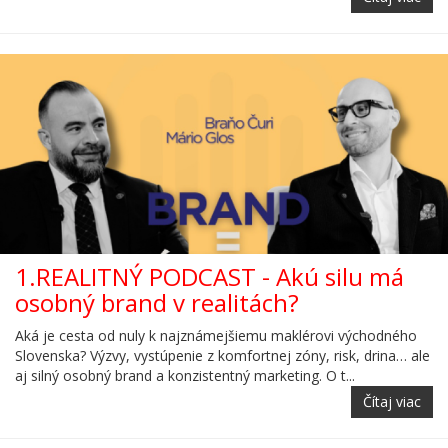
1.REALITNÝ PODCAST - Akú silu má
osobný brand v realitách?
Aká je cesta od nuly k najznámejšiemu maklérovi východného
Slovenska? Výzvy, vystúpenie z komfortnej zóny, risk, drina… ale
aj silný osobný brand a konzistentný marketing. O t...
Čítaj viac