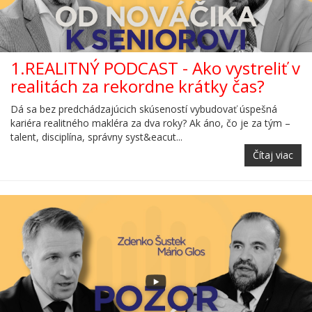
1.REALITNÝ PODCAST - Ako vystreliť v
realitách za rekordne krátky čas?
Dá sa bez predchádzajúcich skúseností vybudovať úspešná
kariéra realitného makléra za dva roky? Ak áno, čo je za tým –
talent, disciplína, správny syst&eacut...
Čítaj viac