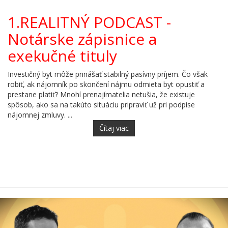
1.REALITNÝ PODCAST -
Notárske zápisnice a
exekučné tituly
Investičný byt môže prinášať stabilný pasívny príjem. Čo však
robiť, ak nájomník po skončení nájmu odmieta byt opustiť a
prestane platiť? Mnohí prenajímatelia netušia, že existuje
spôsob, ako sa na takúto situáciu pripraviť už pri podpise
nájomnej zmluvy. ...
Čítaj viac