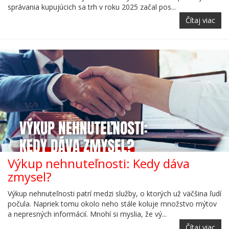
správania kupujúcich sa trh v roku 2025 začal pos...
Čítaj viac
Výkup nehnuteľnosti: Kedy dáva
zmysel?
Výkup nehnuteľnosti patrí medzi služby, o ktorých už väčšina ľudí
počula. Napriek tomu okolo neho stále koluje množstvo mýtov
a nepresných informácií. Mnohí si myslia, že vý...
Čítaj viac