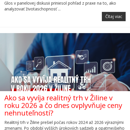
Glos v panelovej diskusii priniesol pohľad z praxe na to, ako
analyzovať životaschopnosť ...
Čítaj viac
Ako sa vyvíja realitný trh v Žiline v
roku 2026 a čo dnes ovplyvňuje ceny
nehnuteľností?
Realitný trh v Žiline prešiel počas rokov 2024 až 2026 výraznými
zmenami. Po období vyšších úrokových sadzieb a opatrnejšieho