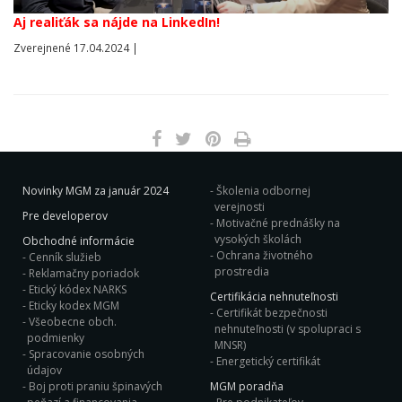
Aj realiťák sa nájde na LinkedIn!
Zverejnené 17.04.2024 |
Novinky MGM za január 2024
Školenia odbornej
verejnosti
Pre developerov
Motivačné prednášky na
vysokých školách
Obchodné informácie
Ochrana životného
Cenník služieb
prostredia
Reklamačny poriadok
Etický kódex NARKS
Certifikácia nehnuteľnosti
Eticky kodex MGM
Certifikát bezpečnosti
Všeobecne obch.
nehnuteľnosti (v spolupraci s
podmienky
MNSR)
Spracovanie osobných
Energetický certifikát
údajov
Boj proti praniu špinavých
MGM poradňa