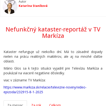
Autor
Katarína Staníková
Nefunkčný kataster-reportáž v TV
Markíza
Kataster nefunguje už niekoľko dní. Má to zásadné dopady
nielen na prácu realitných maklérov, ale aj na mnohé ďalšie
oblasti.
Mário Glos sa k tejto situácii vyjadril pre Televíziu Markíza a
poukázal na viaceré negatívne dôsledky.
viac v zázname TV Markíza:
https://www.markiza.sk/relacie/televizne-noviny/video-
epizoda/232915-8-1-2025
Za mesiac
Za rok
Celkom