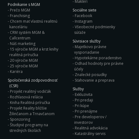
Makléri
Podnikanie s MGM
Prečo MGM
Sociálne siete
Franchising
Facebook
Chcem mať vlastnú realitnú
Instagram
kanceláriu
Všeobecné podmienky
CRM systém MGM &
súťaže
Callcentrum
Súvisiace služby
Náš marketing
Majetkovo právne
15 výročie MGM a krst knihy
vysporiadanie
realitná príručka
Hypotekárne poradenstvo
20 výročie MGM
Odhad hodnoty pre právne
25 výročie MGM
účely
Kariéra
Znalecké posudky
Spoločenská zodpovodnosť
Sťahovanie a preprava
(CSR)
Služby
Projekt realitný vodičák
Exkluzivita
Rozhlasová relácia
Pri predaji
Kniha Realitná príručka
Pri kúpe
Projekt Reality bližšie
Pri prenájme
Žilinčanom a Trnavčanom
Pre developerov /
Sponzoring
investorov
Študijné programy na
Realitná advokácia
stredných školách
Katastrálny servis