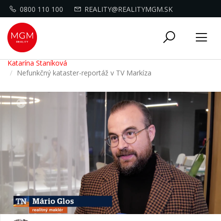
0800 110 100
REALITY@REALITYMGM.SK
Toggle
Tog
navigati
nav
Katarína Staníková
Nefunkčný kataster-reportáž v TV Markíza