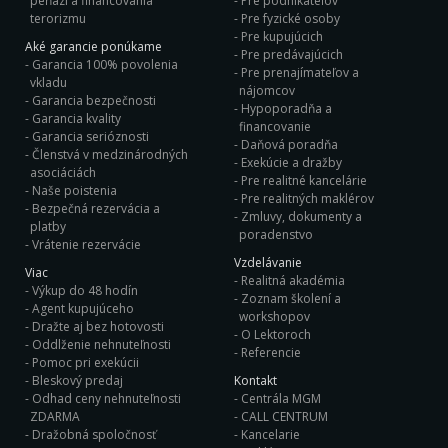
peňazí a financovania
Pre podnikateľov
terorizmu
Pre fyzické osoby
Pre kupujúcich
Aké garancie ponúkame
Pre predávajúcich
Garancia 100% povolenia
Pre prenajímateľov a
vkladu
nájomcov
Garancia bezpečnosti
Hypoporadňa a
Garancia kvality
financovanie
Garancia serióznosti
Daňová poradňa
Členstvá v medzinárodných
Exekúcie a dražby
asociáciách
Pre realitné kancelárie
Naše poistenia
Pre realitných maklérov
Bezpečná rezervácia a
Zmluvy, dokumenty a
platby
poradenstvo
Vrátenie rezervácie
Vzdelávanie
Viac
Realitná akadémia
Výkup do 48 hodín
Zoznam školení a
Agent kupujúceho
workshopov
Dražte aj bez hotovosti
O Lektoroch
Oddlženie nehnuteľnosti
Referencie
Pomoc pri exekúcii
Bleskový predaj
Kontakt
Odhad ceny nehnuteľnosti
Centrála MGM
ZDARMA
CALL CENTRUM
Dražobná spoločnosť
Kancelarie