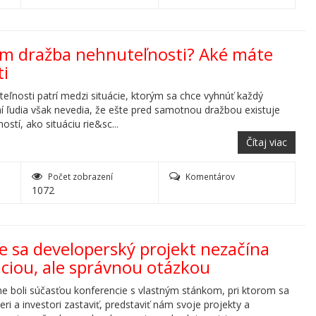
ám dražba nehnuteľnosti? Aké máte
i
eľnosti patrí medzi situácie, ktorým sa chce vyhnúť každý
hí ľudia však nevedia, že ešte pred samotnou dražbou existuje
stí, ako situáciu rie&sc...
Čítaj viac
Počet zobrazení
Komentárov
1072
e sa developerský projekt nezačína
áciou, ale správnou otázkou
 boli súčasťou konferencie s vlastným stánkom, pri ktorom sa
ri a investori zastaviť, predstaviť nám svoje projekty a