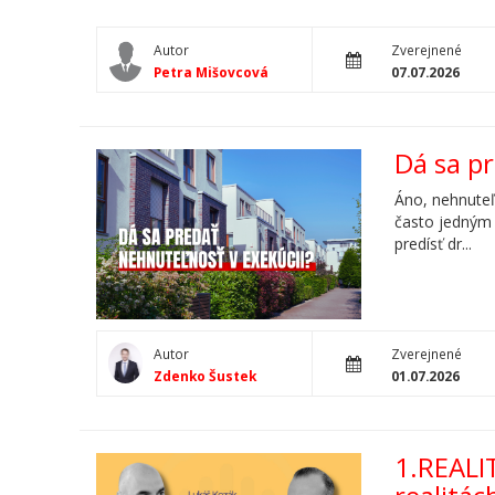
Autor
Zverejnené
Petra Mišovcová
07.07.2026
Dá sa p
Áno, nehnuteľ
často jedným 
predísť dr...
Autor
Zverejnené
Zdenko Šustek
01.07.2026
1.REALI