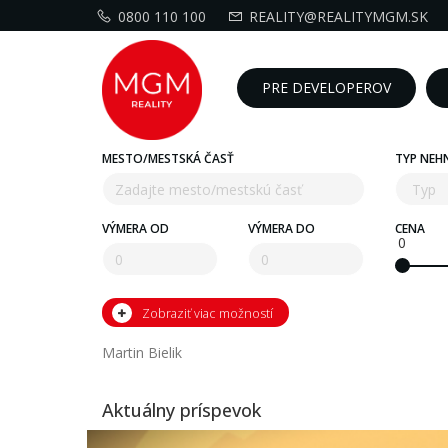
0800 110 100
REALITY@REALITYMGM.SK
PRE DEVELOPEROV
MESTO/MESTSKÁ ČASŤ
TYP NEH
VÝMERA OD
VÝMERA DO
CENA
0
Zobraziť viac možností
Martin Bielik
Aktuálny príspevok