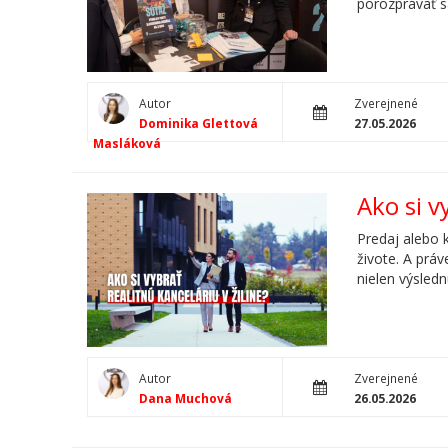
porozprávať s
Autor
Zverejnené
Dominika Glettová
27.05.2026
Masláková
Ako si v
Predaj alebo 
živote. A práv
nielen výsledn
Autor
Zverejnené
Dana Muchová
26.05.2026