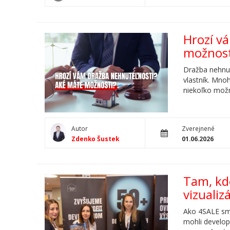
Hrozí v
možnost
Dražba nehnut
vlastník. Mno
niekoľko možno
Autor
Zverejnené
Zdenko Šustek
01.06.2026
Tam, kd
vizualiz
Ako 4SALE sme
mohli develope