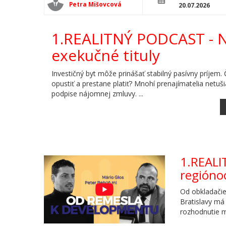
Petra Mišovcová
20.07.2026
1.REALITNÝ PODCAST - N
exekučné tituly
Investičný byt môže prinášať stabilný pasívny príjem
opustiť a prestane platiť? Mnohí prenajímatelia netušia
podpise nájomnej zmluvy. ...
1.REALI
regióno
Od obkladačie
Bratislavy má 
rozhodnutie m