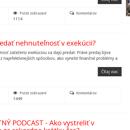
Počet zobrazení
Komentárov
1114
redať nehnuteľnosť v exekúcii?
nosť zaťaženú exekúciou sa dajú predať. Práve predaj býva
z najefektívnejších spôsobov, ako vyriešiť finančné problémy a
Čítaj viac
Počet zobrazení
Komentárov
1449
TNÝ PODCAST - Ako vystreliť v