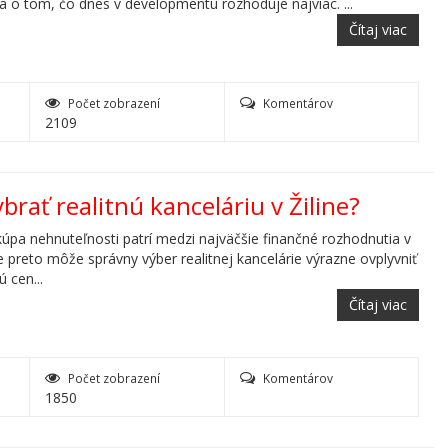
a o tom, čo dnes v developmentu rozhoduje najviac. ...
Čítaj viac
Počet zobrazení
Komentárov
2109
ybrať realitnú kanceláriu v Žiline?
kúpa nehnuteľnosti patrí medzi najväčšie finančné rozhodnutia v
e preto môže správny výber realitnej kancelárie výrazne ovplyvniť
ú cen...
Čítaj viac
Počet zobrazení
Komentárov
1850