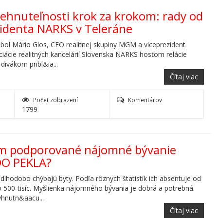
nehnuteľnosti krok za krokom: rady od
zidenta NARKS v Teleráne
bol Mário Glos, CEO realitnej skupiny MGM a viceprezident
iácie realitných kancelárií Slovenska NARKS hosťom relácie
divákom pribl&ia...
Čítaj viac
Počet zobrazení
Komentárov
1799
om podporované nájomné bývanie
DO PEKLA?
dlhodobo chýbajú byty. Podľa rôznych štatistík ich absentuje od
po 500-tisíc. Myšlienka nájomného bývania je dobrá a potrebná.
hnutn&aacu...
Čítaj viac