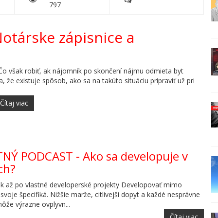
797
otárske zápisnice a
. Čo však robiť, ak nájomník po skončení nájmu odmieta byt
, že existuje spôsob, ako sa na takúto situáciu pripraviť už pri
Čítaj viac
TNÝ PODCAST - Ako sa developuje v
ch?
k až po vlastné developerské projekty Developovať mimo
svoje špecifiká. Nižšie marže, citlivejší dopyt a každé nesprávne
ôže výrazne ovplyvn...
Čítaj viac