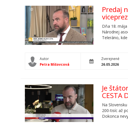
Predaj 
vicepre
Dňa 18. mája 
Národnej asoc
Teleráno, kde 
Autor
Zverejnené
Petra Mišovcová
26.05.2026
Je štát
CESTA 
Na Slovensku 
200-tisíc až 
Dokonca nevy