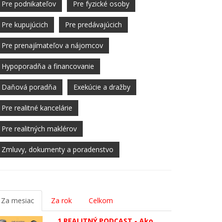
Pre podnikateľov
Pre fyzické osoby
Pre kupujúcich
Pre predávajúcich
Pre prenajímateľov a nájomcov
Hypoporadňa a financovanie
Daňová poradňa
Exekúcie a dražby
Pre realitné kancelárie
Pre realitných maklérov
Zmluvy, dokumenty a poradenstvo
Za mesiac
Za rok
Celkom
1.REALITNÝ PODCAST - Ako