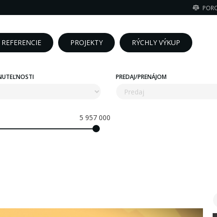
POR
REFERENCIE
PROJEKTY
RÝCHLY VÝKUP
NUTEĽNOSTI
PREDAJ/PRENÁJOM
5 957 000