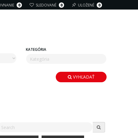
OVNANIE
0
SLEDOVANÉ
0
ULOŽENÉ
0
KATEGÓRIA
VYHĽADAŤ