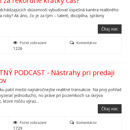
h za rekordne krátky čas?
dchádzajúcich skúseností vybudovať úspešná kariéra realitného
 roky? Ak áno, čo je za tým – talent, disciplína, správny
Čítaj viac
Počet zobrazení
Komentárov
1226
ITNÝ PODCAST - Nástrahy pri predaji
ov
u patrí medzi najnáročnejšie realitné transakcie. Na prvý pohľad
yzerať jednoducho, no práve pri pozemkoch sa skrýva
, ktoré môžu výraz...
Čítaj viac
Počet zobrazení
Komentárov
1729