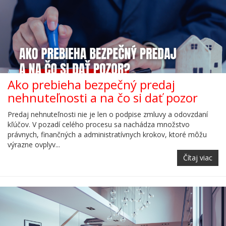
Ako prebieha bezpečný predaj
nehnuteľnosti a na čo si dať pozor
Predaj nehnuteľnosti nie je len o podpise zmluvy a odovzdaní
kľúčov. V pozadí celého procesu sa nachádza množstvo
právnych, finančných a administratívnych krokov, ktoré môžu
výrazne ovplyv...
Čítaj viac