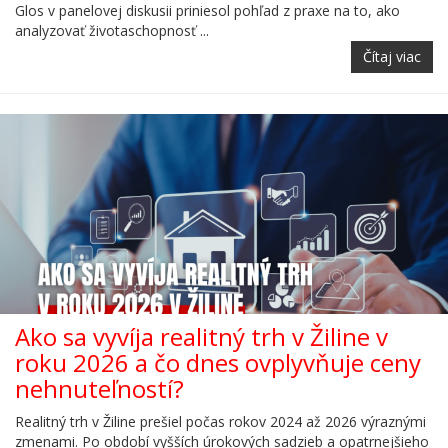
Glos v panelovej diskusii priniesol pohľad z praxe na to, ako
analyzovať životaschopnosť ...
Čítaj viac
Ako sa vyvíja realitný trh v Žiline v
roku 2026 a čo dnes ovplyvňuje ceny
nehnuteľností?
Realitný trh v Žiline prešiel počas rokov 2024 až 2026 výraznými
zmenami. Po období vyšších úrokových sadzieb a opatrnejšieho