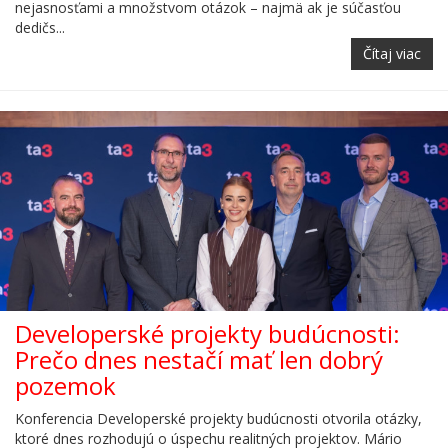
nejasnosťami a množstvom otázok – najmä ak je súčasťou
dedičs...
Čítaj viac
Developerské projekty budúcnosti:
Prečo dnes nestačí mať len dobrý
pozemok
Konferencia Developerské projekty budúcnosti otvorila otázky,
ktoré dnes rozhodujú o úspechu realitných projektov. Mário