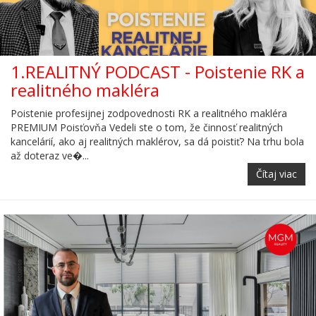
1.REALITNÝ PODCAST - Poistenie RK a
realitného makléra
Poistenie profesijnej zodpovednosti RK a realitného makléra
PREMIUM Poisťovňa Vedeli ste o tom, že činnosť realitných
kancelárií, ako aj realitných maklérov, sa dá poistiť? Na trhu bola
až doteraz ve�...
Čítaj viac