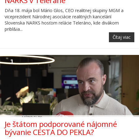
NARKS v Teleráne
Dňa 18. mája bol Mário Glos, CEO realitnej skupiny MGM a
viceprezident Národnej asociácie realitných kancelárií
Slovenska NARKS hosťom relácie Teleráno, kde divákom
pribl&ia...
Čítaj viac
Je štátom podporované nájomné
bývanie CESTA DO PEKLA?