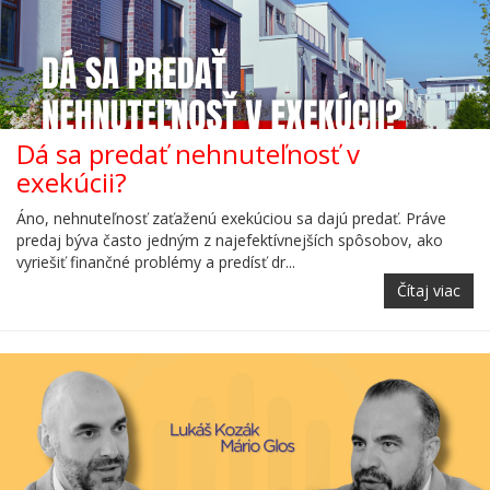
Dá sa predať nehnuteľnosť v
exekúcii?
Áno, nehnuteľnosť zaťaženú exekúciou sa dajú predať. Práve
predaj býva často jedným z najefektívnejších spôsobov, ako
vyriešiť finančné problémy a predísť dr...
Čítaj viac