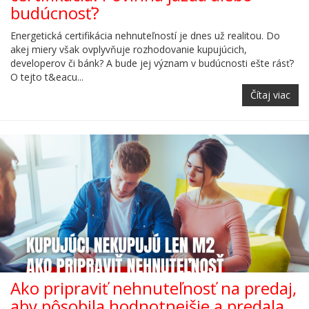
budúcnosť?
Energetická certifikácia nehnuteľností je dnes už realitou. Do
akej miery však ovplyvňuje rozhodovanie kupujúcich,
developerov či bánk? A bude jej význam v budúcnosti ešte rásť?
O tejto t&eacu...
Čítaj viac
Ako pripraviť nehnuteľnosť na predaj,
aby pôsobila hodnotnejšie a predala