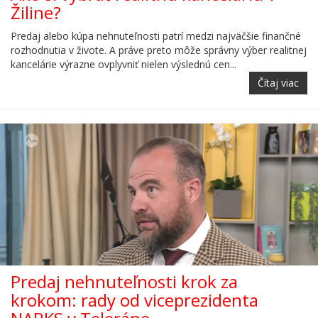
Žiline?
Predaj alebo kúpa nehnuteľnosti patrí medzi najväčšie finančné
rozhodnutia v živote. A práve preto môže správny výber realitnej
kancelárie výrazne ovplyvniť nielen výslednú cen...
Čítaj viac
Predaj nehnuteľnosti krok za
krokom: rady od viceprezidenta