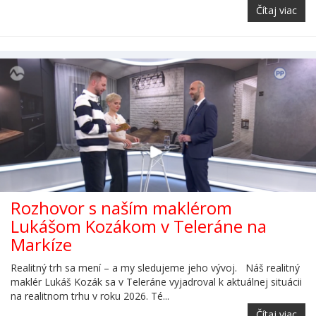
Čítaj viac
Rozhovor s naším maklérom
Lukášom Kozákom v Teleráne na
Markíze
Realitný trh sa mení – a my sledujeme jeho vývoj. Náš realitný
maklér Lukáš Kozák sa v Teleráne vyjadroval k aktuálnej situácii
na realitnom trhu v roku 2026. Té...
Čítaj viac