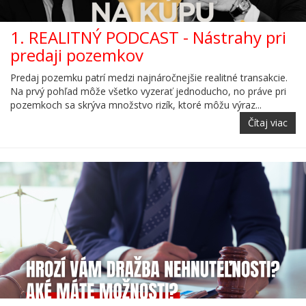
1. REALITNÝ PODCAST - Nástrahy pri
predaji pozemkov
Predaj pozemku patrí medzi najnáročnejšie realitné transakcie.
Na prvý pohľad môže všetko vyzerať jednoducho, no práve pri
pozemkoch sa skrýva množstvo rizík, ktoré môžu výraz...
Čítaj viac