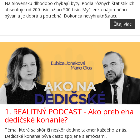
Na Slovensku dlhodobo chýbajú byty. Podľa rôznych štatistík ich
absentuje od 200-tisíc až po 500-tisíc. Myšlienka nájomného
bývania je dobrá a potrebná. Dokonca nevyhnutn&aacu...
Čítaj viac
1. REALITNÝ PODCAST - Ako prebieha
dedičské konanie?
Téma, ktorá sa skôr či neskôr dotkne takmer každého z nás.
Dedičské konanie býva často spojené s emóciami,