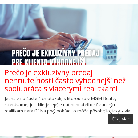
Prečo je exkluzívny predaj
nehnuteľnosti často výhodnejší než
spolupráca s viacerými realitkami
Jedna z najčastejších otázok, s ktorou sa v MGM Reality
stretávame, je: „Nie je lepšie dať nehnuteľnosť viacerým
realitkám naraz?“ Na prvý pohľad to môže pôsobiť logicky: - via...
Čítaj viac