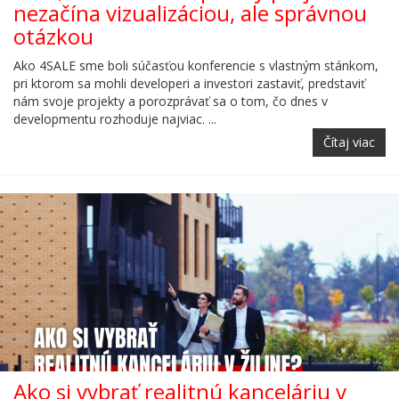
nezačína vizualizáciou, ale správnou
otázkou
Ako 4SALE sme boli súčasťou konferencie s vlastným stánkom,
pri ktorom sa mohli developeri a investori zastaviť, predstaviť
nám svoje projekty a porozprávať sa o tom, čo dnes v
developmentu rozhoduje najviac. ...
Čítaj viac
Ako si vybrať realitnú kanceláriu v