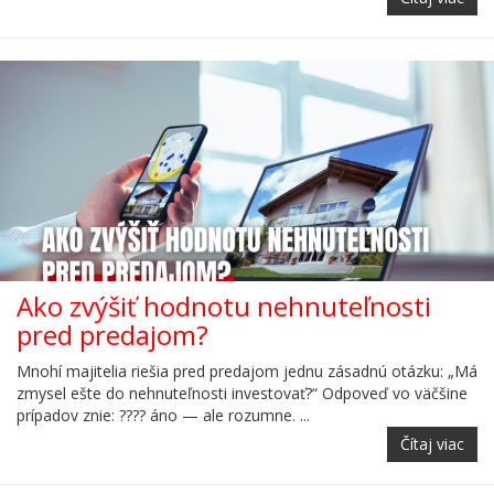
Ako zvýšiť hodnotu nehnuteľnosti
pred predajom?
Mnohí majitelia riešia pred predajom jednu zásadnú otázku: „Má
zmysel ešte do nehnuteľnosti investovať?“ Odpoveď vo väčšine
prípadov znie: ???? áno — ale rozumne. ...
Čítaj viac