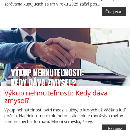
správania kupujúcich sa trh v roku 2025 začal pos...
Čítaj viac
Výkup nehnuteľnosti: Kedy dáva
zmysel?
Výkup nehnuteľnosti patrí medzi služby, o ktorých už väčšina ľudí
počula. Napriek tomu okolo neho stále koluje množstvo mýtov
a nepresných informácií. Mnohí si myslia, že vý...
Čítaj viac