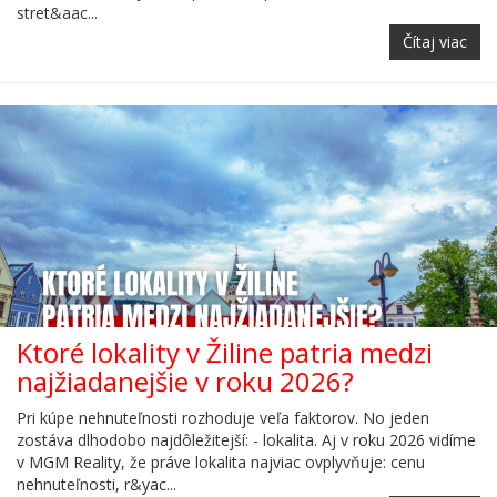
stret&aac...
Čítaj viac
Ktoré lokality v Žiline patria medzi
najžiadanejšie v roku 2026?
Pri kúpe nehnuteľnosti rozhoduje veľa faktorov. No jeden
zostáva dlhodobo najdôležitejší: - lokalita. Aj v roku 2026 vidíme
v MGM Reality, že práve lokalita najviac ovplyvňuje: cenu
nehnuteľnosti, r&yac...