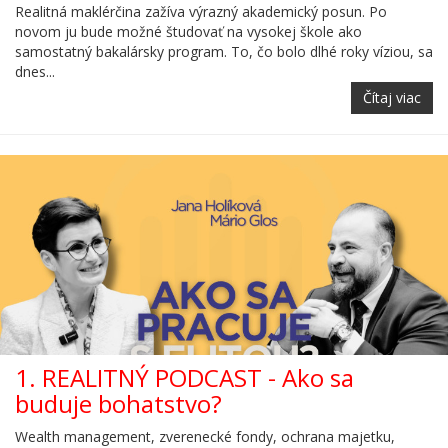
Realitná maklérčina zažíva výrazný akademický posun. Po
novom ju bude možné študovať na vysokej škole ako
samostatný bakalársky program. To, čo bolo dlhé roky víziou, sa
dnes...
Čítaj viac
1. REALITNÝ PODCAST - Ako sa
buduje bohatstvo?
Wealth management, zverenecké fondy, ochrana majetku,