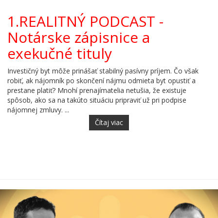
1.REALITNÝ PODCAST -
Notárske zápisnice a
exekučné tituly
Investičný byt môže prinášať stabilný pasívny príjem. Čo však
robiť, ak nájomník po skončení nájmu odmieta byt opustiť a
prestane platiť? Mnohí prenajímatelia netušia, že existuje
spôsob, ako sa na takúto situáciu pripraviť už pri podpise
nájomnej zmluvy. ...
Čítaj viac