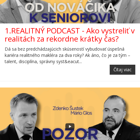
1.REALITNÝ PODCAST - Ako vystreliť v
realitách za rekordne krátky čas?
Dá sa bez predchádzajúcich skúseností vybudovať úspešná
kariéra realitného makléra za dva roky? Ak áno, čo je za tým –
talent, disciplína, správny syst&eacut...
Čítaj viac