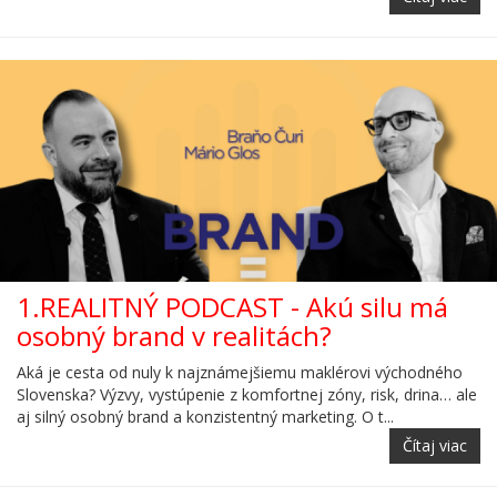
1.REALITNÝ PODCAST - Akú silu má
osobný brand v realitách?
Aká je cesta od nuly k najznámejšiemu maklérovi východného
Slovenska? Výzvy, vystúpenie z komfortnej zóny, risk, drina… ale
aj silný osobný brand a konzistentný marketing. O t...
Čítaj viac