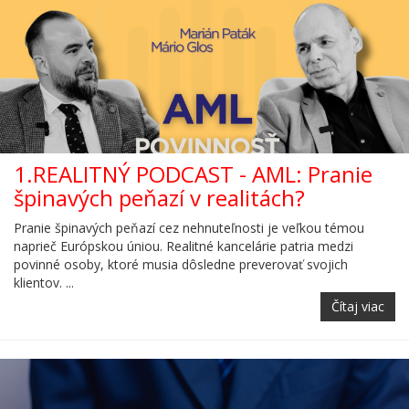
1.REALITNÝ PODCAST - AML: Pranie
špinavých peňazí v realitách?
Pranie špinavých peňazí cez nehnuteľnosti je veľkou témou
naprieč Európskou úniou. Realitné kancelárie patria medzi
povinné osoby, ktoré musia dôsledne preverovať svojich
klientov. ...
Čítaj viac