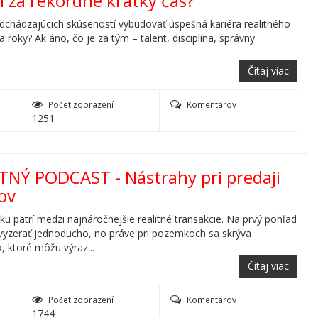
h za rekordne krátky čas?
dchádzajúcich skúseností vybudovať úspešná kariéra realitného
 roky? Ak áno, čo je za tým – talent, disciplína, správny
Čítaj viac
Počet zobrazení
Komentárov
1251
ITNÝ PODCAST - Nástrahy pri predaji
ov
u patrí medzi najnáročnejšie realitné transakcie. Na prvý pohľad
yzerať jednoducho, no práve pri pozemkoch sa skrýva
, ktoré môžu výraz...
Čítaj viac
Počet zobrazení
Komentárov
1744