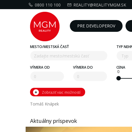
0800 110 100
REALITY@REALITYMGM.SK
PRE DEVELOPEROV
MESTO/MESTSKÁ ČASŤ
TYP NEH
VÝMERA OD
VÝMERA DO
CENA
0
Zobraziť viac možností
Tomáš Knápek
Aktuálny príspevok