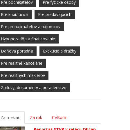
Pre podnikateľov
Pre fyzické osoby
Pre kupujúcich
Pre predávajúcich
Pre prenajímateľov a nájomcov
Hypoporadňa a financovanie
Daňová poradňa
Exekúcie a dražby
Pre realitné kancelárie
Pre realitných maklérov
Zmluvy, dokumenty a poradenstvo
Za mesiac
Za rok
Celkom
Reportáž STVR v relácii Občan