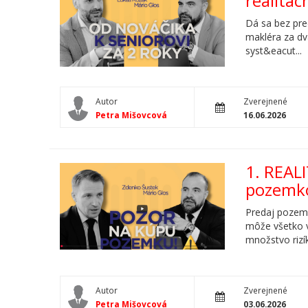
realitác
Dá sa bez pre
makléra za dva
syst&eacut...
Autor
Zverejnené
Petra Mišovcová
16.06.2026
1. REAL
pozemk
Predaj pozemk
môže všetko v
množstvo rizík
Autor
Zverejnené
Petra Mišovcová
03.06.2026