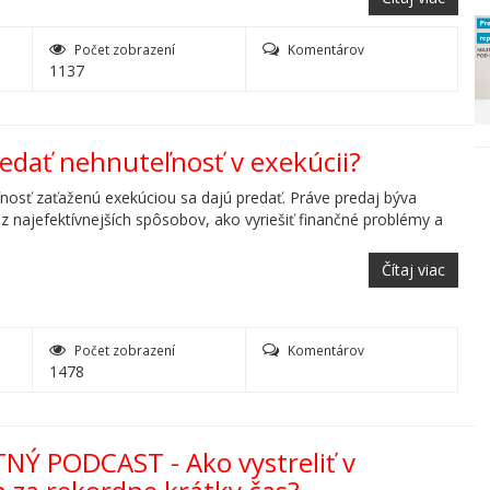
Počet zobrazení
Komentárov
1137
redať nehnuteľnosť v exekúcii?
nosť zaťaženú exekúciou sa dajú predať. Práve predaj býva
z najefektívnejších spôsobov, ako vyriešiť finančné problémy a
Čítaj viac
Počet zobrazení
Komentárov
1478
TNÝ PODCAST - Ako vystreliť v