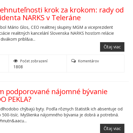
nehnuteľnosti krok za krokom: rady od
zidenta NARKS v Teleráne
bol Mário Glos, CEO realitnej skupiny MGM a viceprezident
iácie realitných kancelárií Slovenska NARKS hosťom relácie
divákom pribl&ia...
Čítaj viac
Počet zobrazení
Komentárov
1808
om podporované nájomné bývanie
DO PEKLA?
dlhodobo chýbajú byty. Podľa rôznych štatistík ich absentuje od
po 500-tisíc. Myšlienka nájomného bývania je dobrá a potrebná.
hnutn&aacu...
Čítaj viac