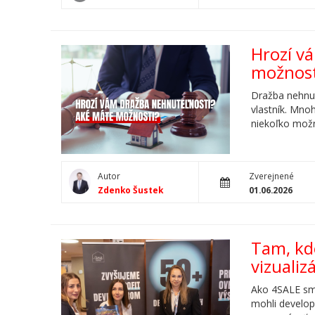
Hrozí v
možnost
Dražba nehnut
vlastník. Mno
niekoľko možno
Autor
Zverejnené
Zdenko Šustek
01.06.2026
Tam, kd
vizualiz
Ako 4SALE sme
mohli develope