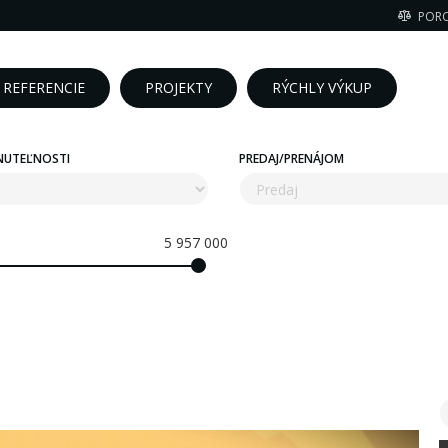
POR
REFERENCIE
PROJEKTY
RÝCHLY VÝKUP
NUTEĽNOSTI
PREDAJ/PRENÁJOM
5 957 000