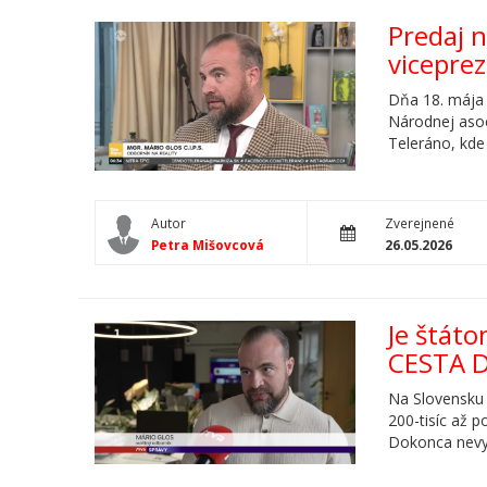
Predaj 
vicepre
Dňa 18. mája 
Národnej asoc
Teleráno, kde 
Autor
Zverejnené
Petra Mišovcová
26.05.2026
Je štát
CESTA 
Na Slovensku 
200-tisíc až 
Dokonca nevy