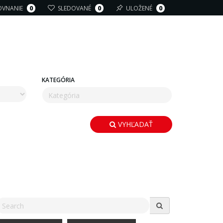
OVNANIE
0
SLEDOVANÉ
0
ULOŽENÉ
0
KATEGÓRIA
VYHĽADAŤ