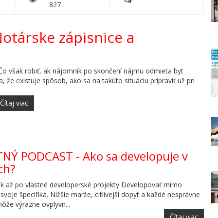
827
otárske zápisnice a
. Čo však robiť, ak nájomník po skončení nájmu odmieta byt
, že existuje spôsob, ako sa na takúto situáciu pripraviť už pri
Čítaj viac
TNÝ PODCAST - Ako sa developuje v
ch?
k až po vlastné developerské projekty Developovať mimo
svoje špecifiká. Nižšie marže, citlivejší dopyt a každé nesprávne
ôže výrazne ovplyvn...
Čítaj viac