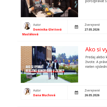
porozprávať s
Autor
Zverejnené
Dominika Glettová
27.05.2026
Masláková
Ako si v
Predaj alebo 
živote. A práv
nielen výsledn
Autor
Zverejnené
Dana Muchová
26.05.2026