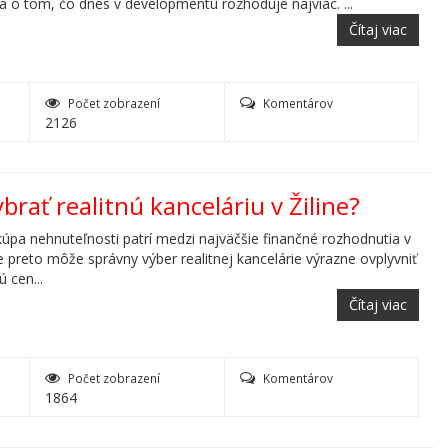
a o tom, čo dnes v developmentu rozhoduje najviac. ...
Čítaj viac
Počet zobrazení
Komentárov
2126
ybrať realitnú kanceláriu v Žiline?
kúpa nehnuteľnosti patrí medzi najväčšie finančné rozhodnutia v
e preto môže správny výber realitnej kancelárie výrazne ovplyvniť
ú cen...
Čítaj viac
Počet zobrazení
Komentárov
1864