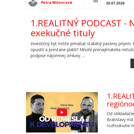
Petra Mišovcová
20.07.2026
1.REALITNÝ PODCAST - N
exekučné tituly
Investičný byt môže prinášať stabilný pasívny príjem
opustiť a prestane platiť? Mnohí prenajímatelia netušia
podpise nájomnej zmluvy. ...
1.REALI
regióno
Od obkladačie
Bratislavy má 
rozhodnutie m