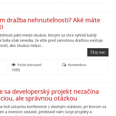
ám dražba nehnuteľnosti? Aké máte
i
eľnosti patrí medzi situácie, ktorým sa chce vyhnúť každý
hí ľudia však nevedia, že ešte pred samotnou dražbou existuje
stí, ako situáciu rie&sc...
Čítaj viac
Počet zobrazení
Komentárov
1095
e sa developerský projekt nezačína
áciou, ale správnou otázkou
 boli súčasťou konferencie s vlastným stánkom, pri ktorom sa
ri a investori zastaviť, predstaviť nám svoje projekty a