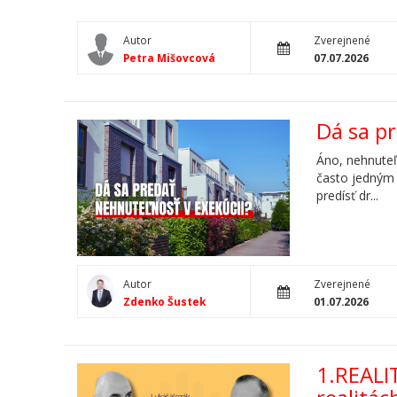
Autor
Zverejnené
Petra Mišovcová
07.07.2026
Dá sa p
Áno, nehnuteľ
často jedným 
predísť dr...
Autor
Zverejnené
Zdenko Šustek
01.07.2026
1.REALI