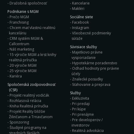
Dražobná spoločnosť
Kancelarie
Makléri
Podnikanie s MGM
Prečo MGM
Sociálne siete
Franchising
Facebook
Chcem mať vlastnú realitnú
Instagram
kanceláriu
Všeobecné podmienky
CRM systém MGM &
súťaže
Callcentrum
Súvisiace služby
Náš marketing
Majetkovo právne
15 výročie MGM a krst knihy
vysporiadanie
realitná príručka
Hypotekárne poradenstvo
20 výročie MGM
Odhad hodnoty pre právne
25 výročie MGM
účely
Kariéra
Znalecké posudky
Spoločenská zodpovodnosť
Sťahovanie a preprava
(CSR)
Služby
Projekt realitný vodičák
Exkluzivita
Rozhlasová relácia
Pri predaji
Kniha Realitná príručka
Pri kúpe
Projekt Reality bližšie
Pri prenájme
Žilinčanom a Trnavčanom
Pre developerov /
Sponzoring
investorov
Študijné programy na
Realitná advokácia
stredných školách