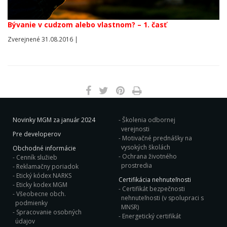
Bývanie v cudzom alebo vlastnom? – 1. časť
Zverejnené 31.08.2016 |
Novinky MGM za január 2024
Školenia odbornej
verejnosti
Pre developerov
Motivačné prednášky na
vysokých školách
Obchodné informácie
Ochrana životného
Cenník služieb
prostredia
Reklamačny poriadok
Etický kódex NARKS
Certifikácia nehnuteľnosti
Eticky kodex MGM
Certifikát bezpečnosti
Všeobecne obch.
nehnuteľnosti (v spolupraci s
podmienky
MNSR)
Spracovanie osobných
Energetický certifikát
údajov