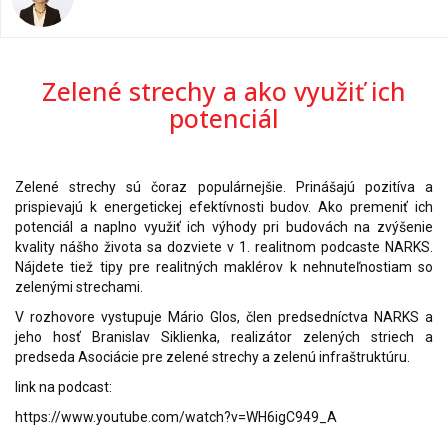
Zelené strechy a ako využiť ich
potenciál
Zelené strechy sú čoraz populárnejšie. Prinášajú pozitíva a
prispievajú k energetickej efektívnosti budov. Ako premeniť ich
potenciál a naplno využiť ich výhody pri budovách na zvýšenie
kvality nášho života sa dozviete v 1. realitnom podcaste NARKS.
Nájdete tiež tipy pre realitných maklérov k nehnuteľnostiam so
zelenými strechami.
V rozhovore vystupuje Mário Glos, člen predsedníctva NARKS a
jeho hosť Branislav Siklienka, realizátor zelených striech a
predseda Asociácie pre zelené strechy a zelenú infraštruktúru.
link na podcast:
https://www.youtube.com/watch?v=WH6igC949_A