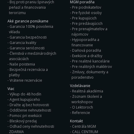
Boj proti praniu špinavých
MGM poradňa
peňazí a financovania
Pre podnikateľov
terorizmu
Pre fyzické osoby
Pre kupujúcich
Aké garancie ponúkame
Pre predávajúcich
Garancia 100% povolenia
Pre prenajímateľov a
vkladu
nájomcov
Garancia bezpečnosti
Hypoporadňa a
Garancia kvality
financovanie
Garancia serióznosti
Daňová poradňa
Členstvá v medzinárodných
Exekúcie a dražby
asociáciách
Pre realitné kancelárie
Naše poistenia
Pre realitných maklérov
Bezpečná rezervácia a
Zmluvy, dokumenty a
platby
poradenstvo
Vrátenie rezervácie
Vzdelávanie
Viac
Realitná akadémia
Výkup do 48 hodín
Zoznam školení a
Agent kupujúceho
workshopov
Dražte aj bez hotovosti
O Lektoroch
Oddlženie nehnuteľnosti
Referencie
Pomoc pri exekúcii
Bleskový predaj
Kontakt
Odhad ceny nehnuteľnosti
Centrála MGM
ZDARMA
CALL CENTRUM