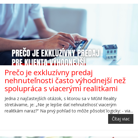
Prečo je exkluzívny predaj
nehnuteľnosti často výhodnejší než
spolupráca s viacerými realitkami
Jedna z najčastejších otázok, s ktorou sa v MGM Reality
stretávame, je: „Nie je lepšie dať nehnuteľnosť viacerým
realitkám naraz?“ Na prvý pohľad to môže pôsobiť logicky: - via...
Čítaj viac