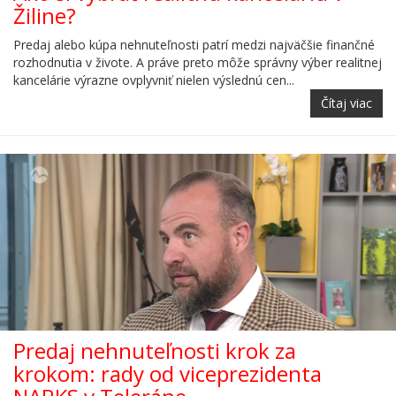
Žiline?
Predaj alebo kúpa nehnuteľnosti patrí medzi najväčšie finančné
rozhodnutia v živote. A práve preto môže správny výber realitnej
kancelárie výrazne ovplyvniť nielen výslednú cen...
Čítaj viac
Predaj nehnuteľnosti krok za
krokom: rady od viceprezidenta