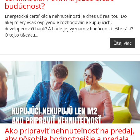
budúcnosť?
Energetická certifikácia nehnuteľností je dnes už realitou. Do
akej miery však ovplyvňuje rozhodovanie kupujúcich,
developerov či bánk? A bude jej význam v budúcnosti ešte rásť?
O tejto t&eacu...
Čítaj viac
Ako pripraviť nehnuteľnosť na predaj,
aby pôsobila hodnotnejšie a predala