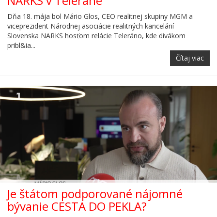
NARKS v Teleráne
Dňa 18. mája bol Mário Glos, CEO realitnej skupiny MGM a
viceprezident Národnej asociácie realitných kancelárií
Slovenska NARKS hosťom relácie Teleráno, kde divákom
pribl&ia...
Čítaj viac
Je štátom podporované nájomné
bývanie CESTA DO PEKLA?