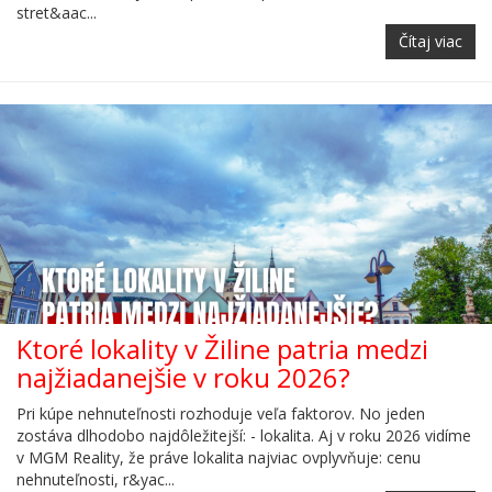
stret&aac...
Čítaj viac
Ktoré lokality v Žiline patria medzi
najžiadanejšie v roku 2026?
Pri kúpe nehnuteľnosti rozhoduje veľa faktorov. No jeden
zostáva dlhodobo najdôležitejší: - lokalita. Aj v roku 2026 vidíme
v MGM Reality, že práve lokalita najviac ovplyvňuje: cenu
nehnuteľnosti, r&yac...