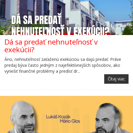
Dá sa predať nehnuteľnosť v
exekúcii?
Áno, nehnuteľnosť zaťaženú exekúciou sa dajú predať. Práve
predaj býva často jedným z najefektívnejších spôsobov, ako
vyriešiť finančné problémy a predísť dr...
Čítaj viac