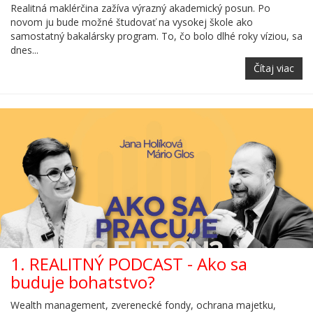
Realitná maklérčina zažíva výrazný akademický posun. Po
novom ju bude možné študovať na vysokej škole ako
samostatný bakalársky program. To, čo bolo dlhé roky víziou, sa
dnes...
Čítaj viac
1. REALITNÝ PODCAST - Ako sa
buduje bohatstvo?
Wealth management, zverenecké fondy, ochrana majetku,