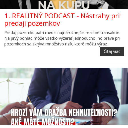
1. REALITNÝ PODCAST - Nástrahy pri
predaji pozemkov
Predaj pozemku patrí medzi najnáročnejšie realitné transakcie.
Na prvý pohľad môže všetko vyzerať jednoducho, no práve pri
pozemkoch sa skrýva množstvo rizík, ktoré môžu výraz...
Čítaj viac