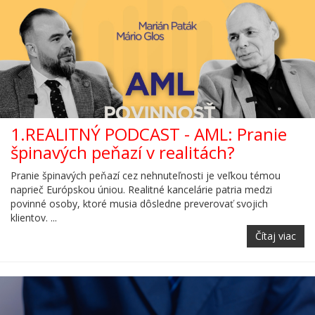
1.REALITNÝ PODCAST - AML: Pranie
špinavých peňazí v realitách?
Pranie špinavých peňazí cez nehnuteľnosti je veľkou témou
naprieč Európskou úniou. Realitné kancelárie patria medzi
povinné osoby, ktoré musia dôsledne preverovať svojich
klientov. ...
Čítaj viac