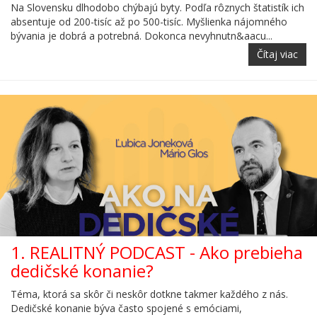
Na Slovensku dlhodobo chýbajú byty. Podľa rôznych štatistík ich
absentuje od 200-tisíc až po 500-tisíc. Myšlienka nájomného
bývania je dobrá a potrebná. Dokonca nevyhnutn&aacu...
Čítaj viac
1. REALITNÝ PODCAST - Ako prebieha
dedičské konanie?
Téma, ktorá sa skôr či neskôr dotkne takmer každého z nás.
Dedičské konanie býva často spojené s emóciami,