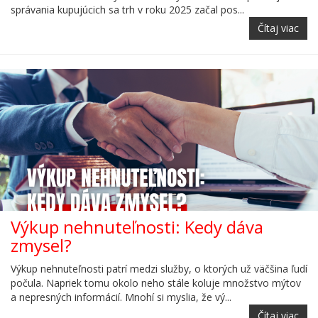
správania kupujúcich sa trh v roku 2025 začal pos...
Čítaj viac
Výkup nehnuteľnosti: Kedy dáva
zmysel?
Výkup nehnuteľnosti patrí medzi služby, o ktorých už väčšina ľudí
počula. Napriek tomu okolo neho stále koluje množstvo mýtov
a nepresných informácií. Mnohí si myslia, že vý...
Čítaj viac