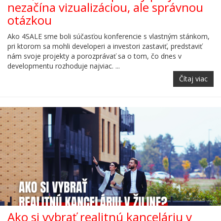
nezačína vizualizáciou, ale správnou
otázkou
Ako 4SALE sme boli súčasťou konferencie s vlastným stánkom,
pri ktorom sa mohli developeri a investori zastaviť, predstaviť
nám svoje projekty a porozprávať sa o tom, čo dnes v
developmentu rozhoduje najviac. ...
Čítaj viac
Ako si vybrať realitnú kanceláriu v