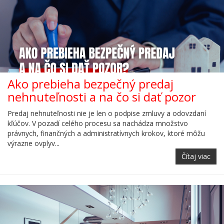
Ako prebieha bezpečný predaj
nehnuteľnosti a na čo si dať pozor
Predaj nehnuteľnosti nie je len o podpise zmluvy a odovzdaní
kľúčov. V pozadí celého procesu sa nachádza množstvo
právnych, finančných a administratívnych krokov, ktoré môžu
výrazne ovplyv...
Čítaj viac