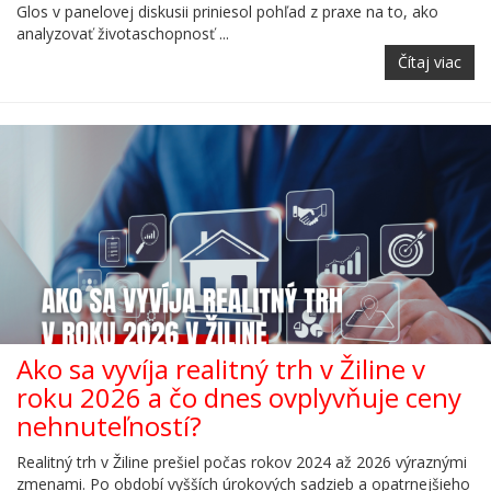
Glos v panelovej diskusii priniesol pohľad z praxe na to, ako
analyzovať životaschopnosť ...
Čítaj viac
Ako sa vyvíja realitný trh v Žiline v
roku 2026 a čo dnes ovplyvňuje ceny
nehnuteľností?
Realitný trh v Žiline prešiel počas rokov 2024 až 2026 výraznými
zmenami. Po období vyšších úrokových sadzieb a opatrnejšieho