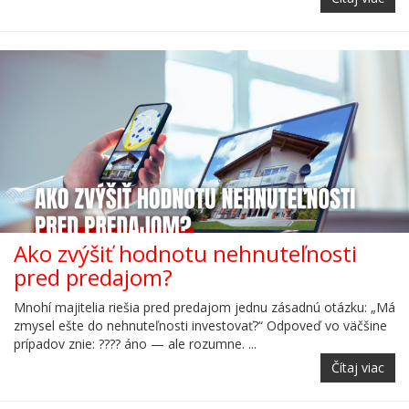
Ako zvýšiť hodnotu nehnuteľnosti
pred predajom?
Mnohí majitelia riešia pred predajom jednu zásadnú otázku: „Má
zmysel ešte do nehnuteľnosti investovať?“ Odpoveď vo väčšine
prípadov znie: ???? áno — ale rozumne. ...
Čítaj viac