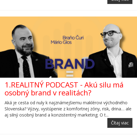
1.REALITNÝ PODCAST - Akú silu má
osobný brand v realitách?
Aká je cesta od nuly k najznámejšiemu maklérovi východného
Slovenska? Výzvy, vystúpenie z komfortnej zóny, risk, drina… ale
aj silný osobný brand a konzistentný marketing. O t...
Čítaj viac