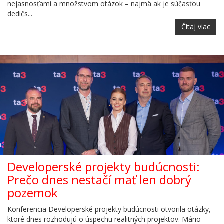
nejasnosťami a množstvom otázok – najmä ak je súčasťou
dedičs...
Čítaj viac
Developerské projekty budúcnosti:
Prečo dnes nestačí mať len dobrý
pozemok
Konferencia Developerské projekty budúcnosti otvorila otázky,
ktoré dnes rozhodujú o úspechu realitných projektov. Mário