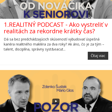
1.REALITNÝ PODCAST - Ako vystreliť v
realitách za rekordne krátky čas?
Dá sa bez predchádzajúcich skúseností vybudovať úspešná
kariéra realitného makléra za dva roky? Ak áno, čo je za tým –
talent, disciplína, správny syst&eacut...
Čítaj viac