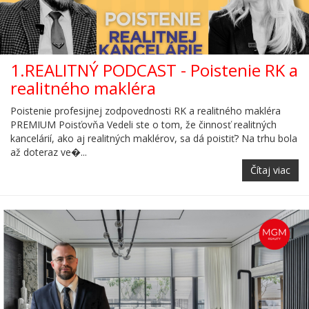
1.REALITNÝ PODCAST - Poistenie RK a
realitného makléra
Poistenie profesijnej zodpovednosti RK a realitného makléra
PREMIUM Poisťovňa Vedeli ste o tom, že činnosť realitných
kancelárií, ako aj realitných maklérov, sa dá poistiť? Na trhu bola
až doteraz ve�...
Čítaj viac