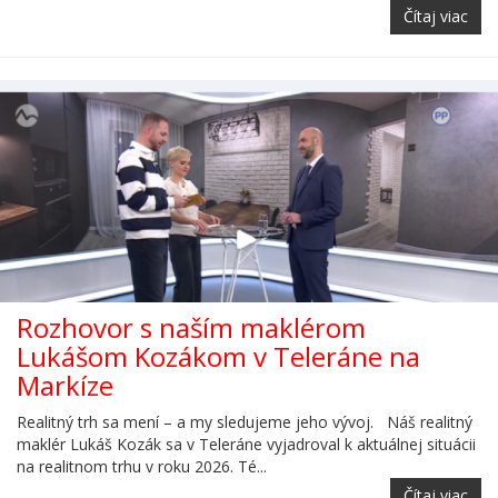
Čítaj viac
Rozhovor s naším maklérom
Lukášom Kozákom v Teleráne na
Markíze
Realitný trh sa mení – a my sledujeme jeho vývoj. Náš realitný
maklér Lukáš Kozák sa v Teleráne vyjadroval k aktuálnej situácii
na realitnom trhu v roku 2026. Té...
Čítaj viac