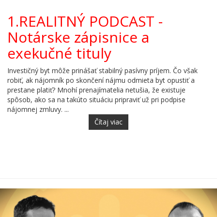
1.REALITNÝ PODCAST -
Notárske zápisnice a
exekučné tituly
Investičný byt môže prinášať stabilný pasívny príjem. Čo však
robiť, ak nájomník po skončení nájmu odmieta byt opustiť a
prestane platiť? Mnohí prenajímatelia netušia, že existuje
spôsob, ako sa na takúto situáciu pripraviť už pri podpise
nájomnej zmluvy. ...
Čítaj viac