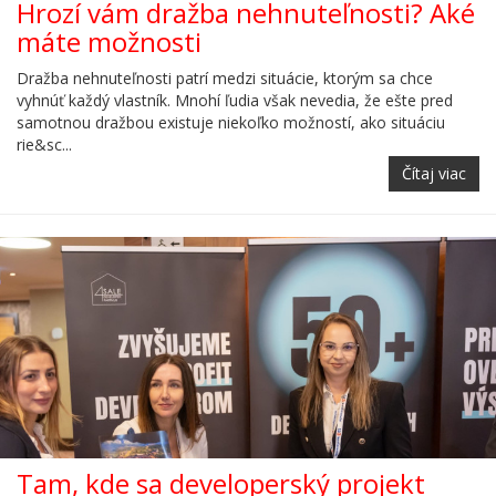
Hrozí vám dražba nehnuteľnosti? Aké
máte možnosti
Dražba nehnuteľnosti patrí medzi situácie, ktorým sa chce
vyhnúť každý vlastník. Mnohí ľudia však nevedia, že ešte pred
samotnou dražbou existuje niekoľko možností, ako situáciu
rie&sc...
Čítaj viac
Tam, kde sa developerský projekt