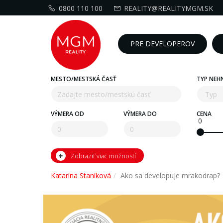
0800 110 100
REALITY@REALITYMGM.SK
PRE DEVELOPEROV
MESTO/MESTSKÁ ČASŤ
TYP NEH
VÝMERA OD
VÝMERA DO
CENA
0
Zobraziť viac možností
Katarína Staníková
Ako sa developuje mrakodrap?