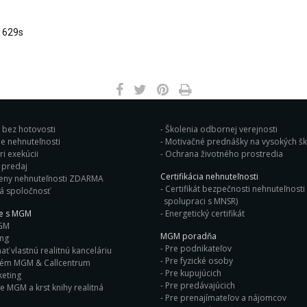
1629s
j bez hotovosti
Školenia odbornej verejnosti
e nehnuteľnosti
Motivačné prednášky na vysok
i exekúcii
Ochrana životného prostredia
Bleskový predaj
Certifikácia nehnuteľnosti
eny nehnuteľnosti ZDARMA
Certifikát bezpečnosti nehnuteľnosti 
á spoločnosť
spolupraci s MNSR)
ie s MGM
Energetický certifikát
GM
MGM poradňa
ing
Pre podnikateľov
ť vlastnú realitnú kanceláriu
Pre fyzické osoby
tém MGM & Callcentrum
Pre kupujúcich
eting
Pre predávajúcich
e MGM a krst knihy realitná
Pre prenajímateľov a nájomcov