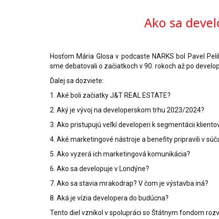
Ako sa deve
Hosťom Mária Glosa v podcaste NARKS bol Pavel Pel
sme debatovali o začiatkoch v 90. rokoch až po develo
Ďalej sa dozviete:
1. Aké boli začiatky J&T REAL ESTATE?
2. Aký je vývoj na developerskom trhu 2023/2024?
3. Ako pristupujú veľkí developeri k segmentácii klient
4. Aké marketingové nástroje a benefity pripravili v súč
5. Ako vyzerá ich marketingová komunikácia?
6. Ako sa developuje v Londýne?
7. Ako sa stavia mrakodrap? V čom je výstavba iná?
8. Aká je vízia developera do budúcna?
Tento diel vznikol v spolupráci so Štátnym fondom rozv