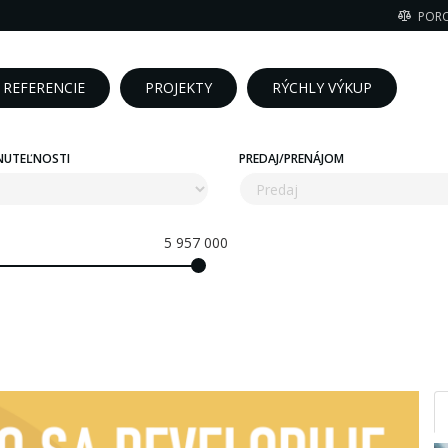
POR
REFERENCIE
PROJEKTY
RÝCHLY VÝKUP
NUTEĽNOSTI
PREDAJ/PRENÁJOM
5 957 000