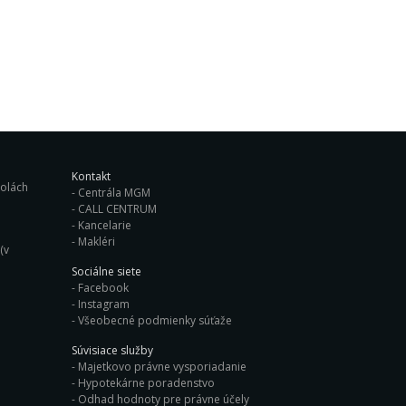
Kontakt
ých školách
Centrála MGM
CALL CENTRUM
Kancelarie
Makléri
(v
Sociálne siete
Facebook
Instagram
Všeobecné podmienky súťaže
Súvisiace služby
Majetkovo právne vysporiadanie
Hypotekárne poradenstvo
Odhad hodnoty pre právne účely