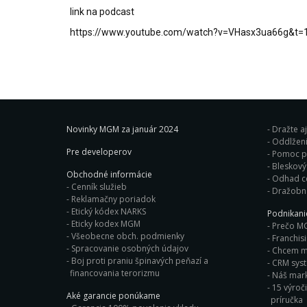
link na podcast
https://www.youtube.com/watch?v=VHasx3ua66g&t=
Novinky MGM za január 2024
Dražte a
Oddlženi
Pre developerov
Pomoc pr
Obchodné informácie
Odhad c
Cenník služieb
Dražobn
Reklamačny poriadok
Etický kódex NARKS
Podnikan
Eticky kodex MGM
Prečo M
Všeobecne obch. podmienky
Franchis
Spracovanie osobných údajov
Chcem ma
Boj proti praniu špinavých peňazí a
CRM sys
financovania terorizmu
Náš mark
15 výroči
Aké garancie ponúkame
príručka