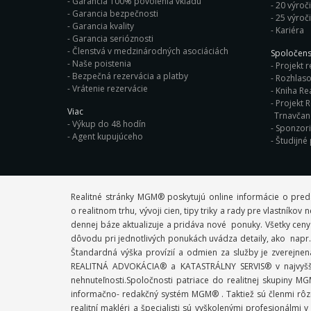
Garancia 100% povolenia vkladu
20 výroč
Garancia bezpečnosti
25 výroč
Garancia kvality
Kariéra
Garancia serióznosti
Členstvá v medzinárodných asociáciách
Spoločens
Naše poistenia
Projekt r
Bezpečná rezervácia a platby
Rozhlaso
Vrátenie rezervácie
Kniha Rea
Projekt R
Viac
Trnavča
Výkup do 48 hodín
Sponzor
Agent kupujúceho
Študijné
Realitné stránky MGM® poskytujú online informácie o pred
o realitnom trhu, vývoji cien, tipy triky a rady pre vlastník
dennej báze aktualizuje a pridáva nové ponuky. Všetky ceny
dôvodu pri jednotlivých ponukách uvádza detaily, ako napr. 
Štandardná výška provízií a odmien za služby je zverejne
REALITNÁ ADVOKÁCIA® a KATASTRÁLNY SERVIS® v najvyššej
nehnuteľnosti.Spoločnosti patriace do realitnej skupiny
informačno- redakčný systém MGM® . Taktiež sú členmi rôzn
realitní makléri a špecialisti sú vyškolenými profesioná