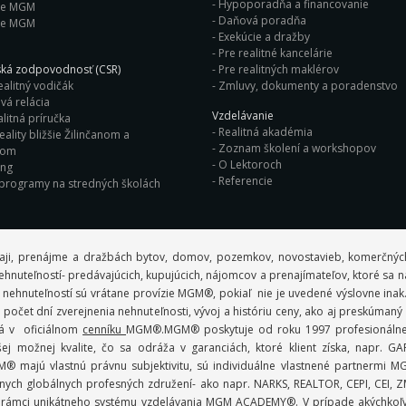
Hypoporadňa a financovanie
ie MGM
Daňová poradňa
ie MGM
Exekúcie a dražby
Pre realitné kancelárie
ká zodpovodnosť (CSR)
Pre realitných maklérov
ealitný vodičák
Zmluvy, dokumenty a poradenstvo
vá relácia
Vzdelávanie
litná príručka
Realitná akadémia
eality bližšie Žilinčanom a
Zoznam školení a workshopov
nom
O Lektoroch
ing
Referencie
 programy na stredných školách
aji, prenájme a dražbách bytov, domov, pozemkov, novostavieb, komerčných
ov nehnuteľností- predávajúcich, kupujúcich, nájomcov a prenajímateľov, ktoré sa
 nehnuteľností sú vrátane provízie MGM®, pokiaľ nie je uvedené výslovne inak
počet dní zverejnenia nehnuteľnosti, vývoj a históriu ceny, ako aj preskúman
ná v oficiálnom
cenníku
MGM®.MGM® poskytuje od roku 1997 profesionálne r
 možnej kvalite, čo sa odráža v garanciách, ktoré klient získa, napr.
 MGM® majú vlastnú právnu subjektivitu, sú individuálne vlastnené partner
ych globálnych profesných združení- ako napr. NARKS, REALTOR, CEPI, CEI, ZMP
lmi v rámci unikátneho systému vzdelávania MGM ACADEMY®. V prípade akýchko