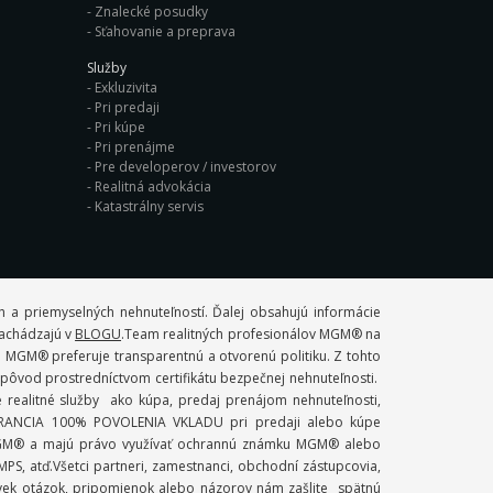
Znalecké posudky
Sťahovanie a preprava
Služby
Exkluzivita
Pri predaji
Pri kúpe
Pri prenájme
Pre developerov / investorov
Realitná advokácia
Katastrálny servis
 a priemyselných nehnuteľností. Ďalej obsahujú informácie
 nachádzajú v
BLOGU
.Team realitných profesionálov MGM® na
. MGM® preferuje transparentnú a otvorenú politiku. Z tohto
ý pôvod prostredníctvom certifikátu bezpečnej nehnuteľnosti.
ealitné služby ako kúpa, predaj prenájom nehnuteľnosti,
 GARANCIA 100% POVOLENIA VKLADU pri predaji alebo kúpe
mi MGM® a majú právo využívať ochrannú známku MGM® alebo
S, atď.Všetci partneri, zamestnanci, obchodní zástupcovia,
ľvek otázok, pripomienok alebo názorov nám zašlite spätnú