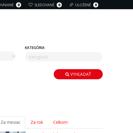
OVNANIE
0
SLEDOVANÉ
0
ULOŽENÉ
0
KATEGÓRIA
VYHĽADAŤ
Za mesiac
Za rok
Celkom