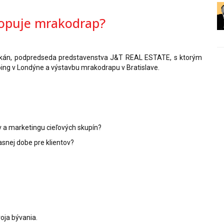
lopuje mrakodrap?
ikán, podpredseda predstavenstva J&T REAL ESTATE, s ktorým
ping v Londýne a výstavbu mrakodrapu v Bratislave.
ov a marketingu cieľových skupín?
asnej dobe pre klientov?
oja bývania.