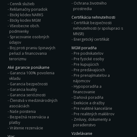
Ochrana životného
Cenník služieb
prostredia
Reklamačny poriadok
Etický kódex NARKS
Certifikácia nehnuteľnosti
Eticky kodex MGM
Certifikát bezpečnosti
Všeobecne obch.
nehnuteľnosti (v spolupraci s
podmienky
MNSR)
Spracovanie osobných
Energetický certifikát
údajov
Boj proti praniu špinavých
MGM poradňa
peňazí a financovania
Pre podnikateľov
terorizmu
Pre fyzické osoby
Pre kupujúcich
Aké garancie ponúkame
Pre predávajúcich
Garancia 100% povolenia
Pre prenajímateľov a
vkladu
nájomcov
Garancia bezpečnosti
Hypoporadňa a
Garancia kvality
financovanie
Garancia serióznosti
Daňová poradňa
Členstvá v medzinárodných
Exekúcie a dražby
asociáciách
Pre realitné kancelárie
Naše poistenia
Pre realitných maklérov
Bezpečná rezervácia a
Zmluvy, dokumenty a
platby
poradenstvo
Vrátenie rezervácie
Vzdelávanie
Viac