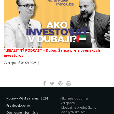
1.REALITNÝ PODCAST - Dubaj: Šanca pre slovenských
investorov
Zverejnené 03.09.2025 |
Novinky MGM za január 2024
Školenia odbornej
verejnosti
Pre developerov
Motivačné prednášky na
vysokých školách
Obchodné informácie