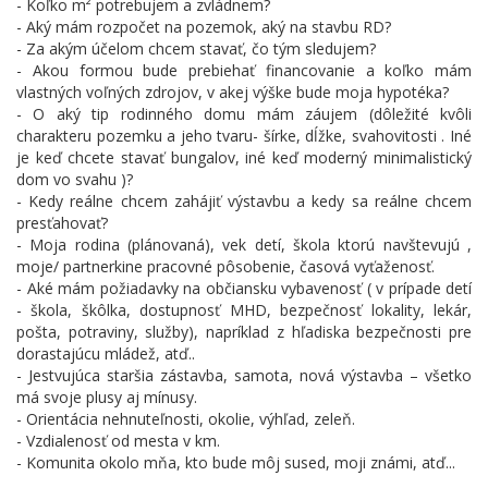
- Koľko m² potrebujem a zvládnem?
- Aký mám rozpočet na pozemok, aký na stavbu RD?
- Za akým účelom chcem stavať, čo tým sledujem?
- Akou formou bude prebiehať financovanie a koľko mám
vlastných voľných zdrojov, v akej výške bude moja hypotéka?
- O aký tip rodinného domu mám záujem (dôležité kvôli
charakteru pozemku a jeho tvaru- šírke, dĺžke, svahovitosti . Iné
je keď chcete stavať bungalov, iné keď moderný minimalistický
dom vo svahu )?
- Kedy reálne chcem zahájiť výstavbu a kedy sa reálne chcem
presťahovať?
- Moja rodina (plánovaná), vek detí, škola ktorú navštevujú ,
moje/ partnerkine pracovné pôsobenie, časová vyťaženosť.
- Aké mám požiadavky na občiansku vybavenosť ( v prípade detí
- škola, škôlka, dostupnosť MHD, bezpečnosť lokality, lekár,
pošta, potraviny, služby), napríklad z hľadiska bezpečnosti pre
dorastajúcu mládež, atď..
- Jestvujúca staršia zástavba, samota, nová výstavba – všetko
má svoje plusy aj mínusy.
- Orientácia nehnuteľnosti, okolie, výhľad, zeleň.
- Vzdialenosť od mesta v km.
- Komunita okolo mňa, kto bude môj sused, moji známi, atď...