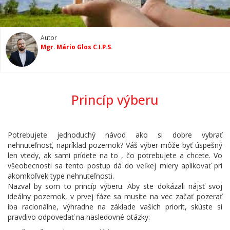
Autor
Mgr. Mário Glos C.I.P.S.
Princíp výberu
Potrebujete jednoduchý návod ako si dobre vybrať
nehnuteľnosť, napríklad pozemok? Váš výber môže byť úspešný
len vtedy, ak sami prídete na to , čo potrebujete a chcete. Vo
všeobecnosti sa tento postup dá do veľkej miery aplikovať pri
akomkoľvek type nehnuteľnosti.
Nazval by som to princíp výberu. Aby ste dokázali nájsť svoj
ideálny pozemok, v prvej fáze sa musíte na vec začať pozerať
iba racionálne, výhradne na základe vašich priorít, skúste si
pravdivo odpovedať na nasledovné otázky: