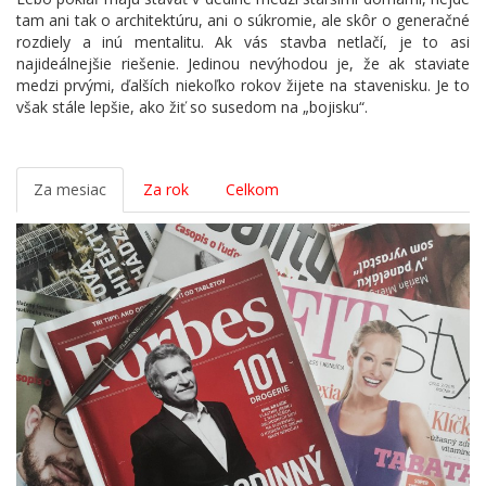
tam ani tak o architektúru, ani o súkromie, ale skôr o generačné
rozdiely a inú mentalitu. Ak vás stavba netlačí, je to asi
najideálnejšie riešenie. Jedinou nevýhodou je, že ak staviate
medzi prvými, ďalších niekoľko rokov žijete na stavenisku. Je to
však stále lepšie, ako žiť so susedom na „bojisku“.
Za mesiac
Za rok
Celkom