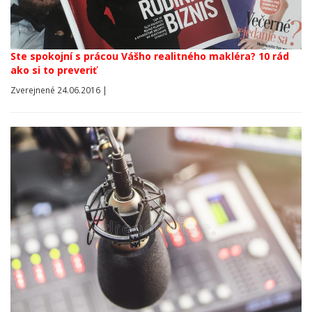
Ste spokojní s prácou Vášho realitného makléra? 10 rád
ako si to preveriť
Zverejnené 24.06.2016 |