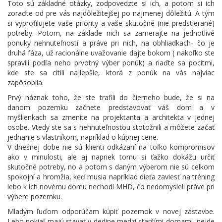
Toto sú základné otázky, zodpovedzte si ich, a potom si ich
zoraďte od pre vás najdôležitejšej po najmenej dôležitú. A tým
si vyprofilujete vaše priority a vaše skutočné (nie predstierané)
potreby. Potom, na základe nich sa zamerajte na jednotlivé
ponuky nehnuteľností a práve pri nich, na obhliadkach- čo je
druhá fáza, už racionálne uvažovanie dajte bokom ( nakoľko ste
spravili podľa neho prvotný výber ponúk) a riaďte sa pocitmi,
kde ste sa cítili najlepšie, ktorá z ponúk na vás najviac
zapôsobila.
Prvý náznak toho, že ste trafili do čierneho bude, že si na
danom pozemku začnete predstavovať váš dom a v
myšlienkach sa zmeníte na projektanta a architekta v jednej
osobe. Vtedy ste sa s nehnuteľnosťou stotožnili a môžete začať
jednanie s vlastníkom, napríklad o kúpnej cene.
V dnešnej dobe nie sú klienti odkázaní na toľko kompromisov
ako v minulosti, ale aj napriek tomu si ťažko dokážu určiť
skutočné potreby, no a potom s daným výberom nie sú celkom
spokojní a hromžia, keď musia napríklad dieťa zaviesť na tréning
lebo k ich novému domu nechodí MHD, čo nedomysleli práve pri
výbere pozemku.
Mladým ľuďom odporúčam kúpiť pozemok v novej zástavbe.
Lebo pokiaľ majú stavať v dedine medzi staršími domami, nejde