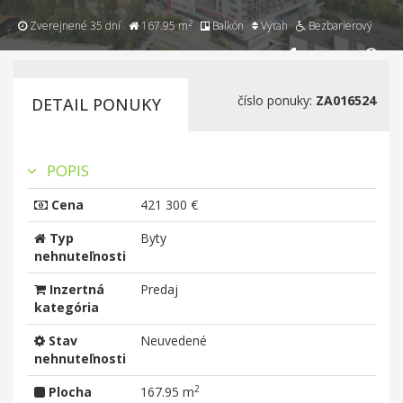
2
Zverejnené 35 dní
167.95 m
Balkón
Výťah
Bezbarierový
číslo ponuky:
ZA016524
DETAIL PONUKY
POPIS
Cena
421 300 €
Typ
Byty
nehnuteľnosti
Inzertná
Predaj
kategória
Stav
Neuvedené
nehnuteľnosti
2
Plocha
167.95 m