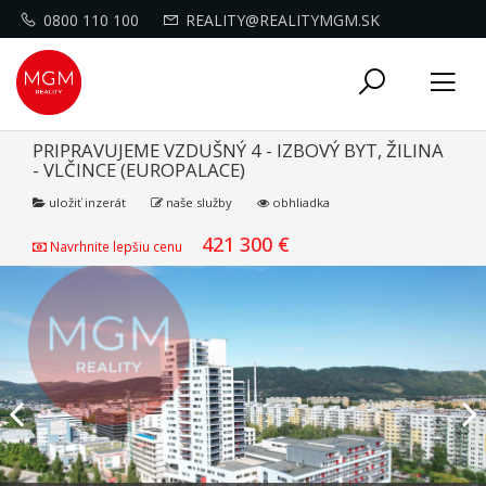
0800 110 100
REALITY@REALITYMGM.SK
Toggle
Tog
navigati
nav
PRIPRAVUJEME VZDUŠNÝ 4 - IZBOVÝ BYT, ŽILINA
- VLČINCE (EUROPALACE)
uložiť inzerát
naše služby
obhliadka
421 300 €
Navrhnite lepšiu cenu
Previous