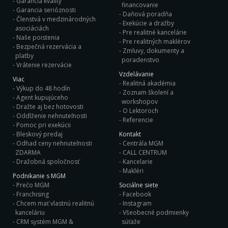
Garancia kvality
financovanie
Garancia serióznosti
Daňová poradňa
Členstvá v medzinárodných
Exekúcie a dražby
asociáciách
Pre realitné kancelárie
Naše poistenia
Pre realitných maklérov
Bezpečná rezervácia a
Zmluvy, dokumenty a
platby
poradenstvo
Vrátenie rezervácie
Vzdelávanie
Viac
Realitná akadémia
Výkup do 48 hodín
Zoznam školení a
Agent kupujúceho
workshopov
Dražte aj bez hotovosti
O Lektoroch
Oddlženie nehnuteľnosti
Referencie
Pomoc pri exekúcii
Bleskový predaj
Kontakt
Odhad ceny nehnuteľnosti
Centrála MGM
ZDARMA
CALL CENTRUM
Dražobná spoločnosť
Kancelarie
Makléri
Podnikanie s MGM
Prečo MGM
Sociálne siete
Franchising
Facebook
Chcem mať vlastnú realitnú
Instagram
kanceláriu
Všeobecné podmienky
CRM systém MGM &
súťaže