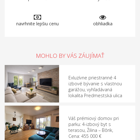
navrhnite lepšiu cenu
obhliadka
MOHLO BY VÁS ZÁUJÍMAŤ
Exluzívne priestranné 4
izbové bývanie s vlastnou
garážou, vyhľadávaná
lokalita Predmestská ulica
Váš prémiový domov pri
parku: 4-izbový byt s
terasou, Žilina – Bôrik,
Cena: 455 000 €