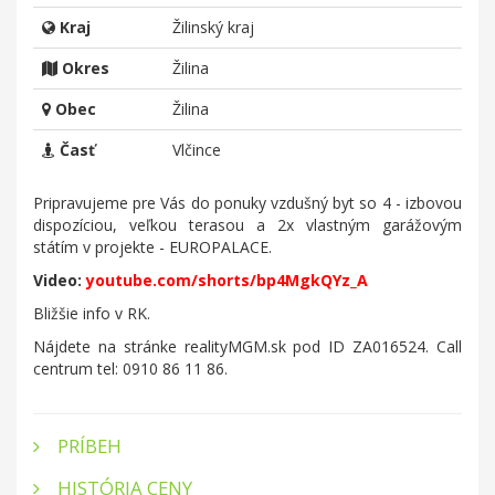
Kraj
Žilinský kraj
Okres
Žilina
Obec
Žilina
Časť
Vlčince
Pripravujeme pre Vás do ponuky vzdušný byt so 4 - izbovou
dispozíciou, veľkou terasou a 2x vlastným garážovým
státím v projekte - EUROPALACE.
Video:
youtube.com/shorts/bp4MgkQYz_A
Bližšie info v RK.
Nájdete na stránke realityMGM.sk pod ID ZA016524. Call
centrum tel: 0910 86 11 86.
PRÍBEH
HISTÓRIA CENY