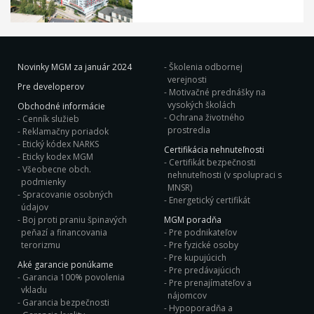
Novinky MGM za január 2024
Školenia odbornej
verejnosti
Pre developerov
Motivačné prednášky na
vysokých školách
Obchodné informácie
Ochrana životného
Cenník služieb
prostredia
Reklamačny poriadok
Etický kódex NARKS
Certifikácia nehnuteľnosti
Eticky kodex MGM
Certifikát bezpečnosti
Všeobecne obch.
nehnuteľnosti (v spolupraci s
podmienky
MNSR)
Spracovanie osobných
Energetický certifikát
údajov
Boj proti praniu špinavých
MGM poradňa
peňazí a financovania
Pre podnikateľov
terorizmu
Pre fyzické osoby
Pre kupujúcich
Aké garancie ponúkame
Pre predávajúcich
Garancia 100% povolenia
Pre prenajímateľov a
vkladu
nájomcov
Garancia bezpečnosti
Hypoporadňa a