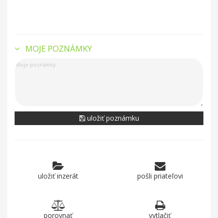
MOJE POZNÁMKY
uložiť poznámku
uložiť inzerát
pošli priateľovi
porovnať
vytlačiť