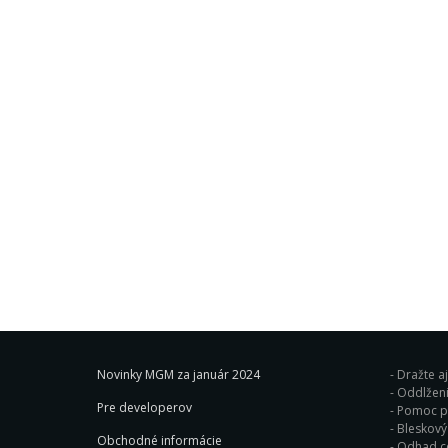
Novinky MGM za január 2024
Dražte a
Oddlženi
Pre developerov
Pomoc pr
Obchodné informácie
Odhad c