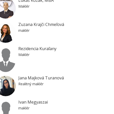
Lukáš Kozák, MBA
Maklér
Zuzana Krajči Chmeľová
maklér
Rezidencia Kuraľany
Maklér
Jana Majková Turanová
Realitný maklér
Ivan Megyaszai
maklér