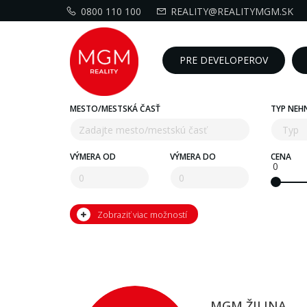
0800 110 100
REALITY@REALITYMGM.SK
PRE DEVELOPEROV
MESTO/MESTSKÁ ČASŤ
TYP NEH
VÝMERA OD
VÝMERA DO
CENA
0
Zobraziť viac možností
MGM ŽILINA