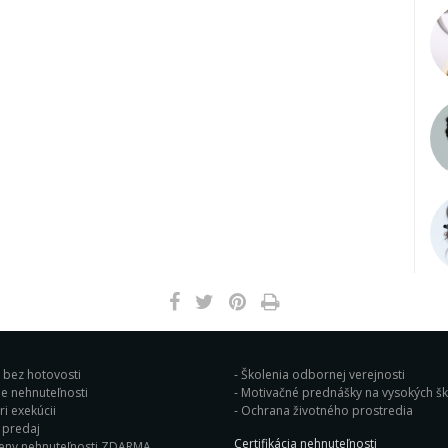
j bez hotovosti
Školenia odbornej verejnosti
e nehnuteľnosti
Motivačné prednášky na vysok
i exekúcii
Ochrana životného prostredia
Bleskový predaj
Certifikácia nehnuteľnosti
eny nehnuteľnosti ZDARMA