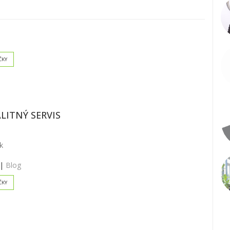
ČKY
LITNÝ SERVIS
k
|
Blog
ČKY