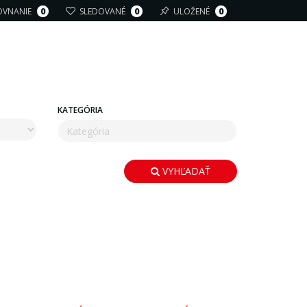
OVNANIE
0
SLEDOVANÉ
0
ULOŽENÉ
0
KATEGÓRIA
VYHĽADAŤ