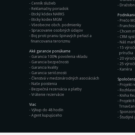
Cenník služieb
Dražobn
Reklamačny poriadok
Etický kódex NARKS
Podnikan
Eticky kodex MGM
Prečo M
Všeobecne obch. podmienky
Franchis
Spracovanie osobných údajov
Chcem ma
Boj proti praniu špinavých peňazí a
CRM sys
financovania terorizmu
Náš mark
15 výroči
Aké garancie ponúkame
príručka
Garancia 100% povolenia vkladu
20 výroč
Garancia bezpečnosti
25 výroč
Garancia kvality
Kariéra
Garancia serióznosti
Členstvá v medzinárodných asociáciách
Spoločens
Naše poistenia
Projekt r
Bezpečná rezervácia a platby
Rozhlaso
Vrátenie rezervácie
Kniha Rea
Projekt R
Viac
Trnavča
Výkup do 48 hodín
Sponzor
Agent kupujúceho
Študijné