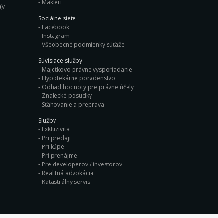
Makléri
(v
Sociálne siete
Facebook
Instagram
Všeobecné podmienky súťaže
Súvisiace služby
Majetkovo právne vysporiadanie
Hypotekárne poradenstvo
Odhad hodnoty pre právne účely
Znalecké posudky
Sťahovanie a preprava
Služby
Exkluzivita
Pri predaji
Pri kúpe
Pri prenájme
Pre developerov / investorov
Realitná advokácia
Katastrálny servis