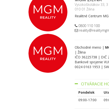
Vysokoškolákov 33, 3
010 01 Žilina
Realitné Centrum M
0800 110 100
reality@realitymg
Obchodné meno |
MG
| Žilina
IČO 36225738 | DIČ
Bankové spojenie VUB
0024 0163 1­953 | 
OTVÁRACIE H
Pondelok
Ut
09:00-17:00
09: