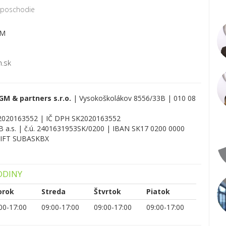
 poschodie
GM
m.sk
M & partners s.r.o.
| Vysokoškolákov 8556/33B | 010 08
 2020163552 | IČ DPH SK2020163552
 a.s. | č.ú. 2401631953SK/0200 | IBAN SK17 0200 000­0
SWIFT SUBASKBX
ODINY
orok
Streda
Štvrtok
Piatok
00-17:00
09:00-17:00
09:00-17:00
09:00-17:00