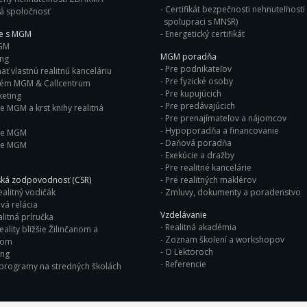
Certifikát bezpečnosti nehnuteľnosti 
á spoločnosť
spolupraci s MNSR)
ie s MGM
Energetický certifikát
GM
MGM poradňa
ing
Pre podnikateľov
ť vlastnú realitnú kanceláriu
Pre fyzické osoby
tém MGM & Callcentrum
Pre kupujúcich
eting
Pre predávajúcich
e MGM a krst knihy realitná
Pre prenajímateľov a nájomcov
Hypoporadňa a financovanie
ie MGM
Daňová poradňa
ie MGM
Exekúcie a dražby
Pre realitné kancelárie
ká zodpovodnosť (CSR)
Pre realitných maklérov
ealitný vodičák
Zmluvy, dokumenty a poradenstvo
vá relácia
Vzdelávanie
litná príručka
Realitná akadémia
eality bližšie Žilinčanom a
Zoznam školení a workshopov
nom
O Lektoroch
ing
Referencie
 programy na stredných školách