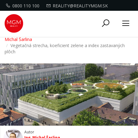
0800 110 100
REALITY@REALITYMGM.SK
Toggle
Tog
navigati
nav
Michal Šarlina
Vegetačná strecha, koeficient zelene a index zastavaných
plôch
Autor
Ing. Michal Šarlina