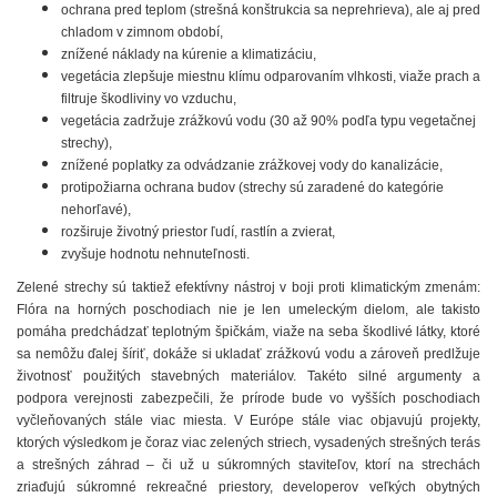
ochrana pred teplom (strešná konštrukcia sa neprehrieva), ale aj pred
chladom v zimnom období,
znížené náklady na kúrenie a klimatizáciu,
vegetácia zlepšuje miestnu klímu odparovaním vlhkosti, viaže prach a
filtruje škodliviny vo vzduchu,
vegetácia zadržuje zrážkovú vodu (30 až 90% podľa typu vegetačnej
strechy),
znížené poplatky za odvádzanie zrážkovej vody do kanalizácie,
protipožiarna ochrana budov (strechy sú zaradené do kategórie
nehorľavé),
rozširuje životný priestor ľudí, rastlín a zvierat,
zvyšuje hodnotu nehnuteľnosti.
Zelené strechy sú taktiež efektívny nástroj v boji proti klimatickým zmenám:
Flóra na horných poschodiach nie je len umeleckým dielom, ale takisto
pomáha predchádzať teplotným špičkám, viaže na seba škodlivé látky, ktoré
sa nemôžu ďalej šíriť, dokáže si ukladať zrážkovú vodu a zároveň predlžuje
životnosť použitých stavebných materiálov. Takéto silné argumenty a
podpora verejnosti zabezpečili, že prírode bude vo vyšších poschodiach
vyčleňovaných stále viac miesta. V Európe stále viac objavujú projekty,
ktorých výsledkom je čoraz viac zelených striech, vysadených strešných terás
a strešných záhrad – či už u súkromných staviteľov, ktorí na strechách
zriaďujú súkromné rekreačné priestory, developerov veľkých obytných