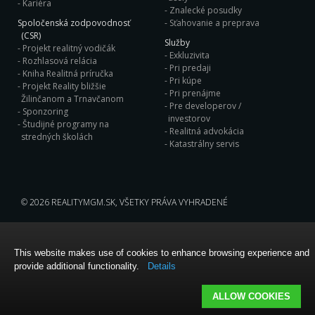
Kariéra
Znalecké posudky
Spoločenská zodpovodnosť
Sťahovanie a preprava
(CSR)
Služby
Projekt realitný vodičák
Exkluzivita
Rozhlasová relácia
Pri predaji
Kniha Realitná príručka
Pri kúpe
Projekt Reality bližšie
Pri prenájme
Žilinčanom a Trnavčanom
Pre developerov /
Sponzoring
investorov
Študijné programy na
Realitná advokácia
stredných školách
Katastrálny servis
© 2026
REALITYMGM.SK
, VŠETKY PRÁVA VYHRADENÉ
This website makes use of cookies to enhance browsing experience and
provide additional functionality.
Details
ALLOW COOKIES