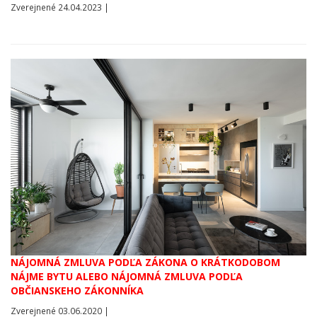
Zverejnené 24.04.2023 |
NÁJOMNÁ ZMLUVA PODĽA ZÁKONA O KRÁTKODOBOM
NÁJME BYTU ALEBO NÁJOMNÁ ZMLUVA PODĽA
OBČIANSKEHO ZÁKONNÍKA
Zverejnené 03.06.2020 |