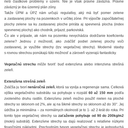
rieši čiastkové problémy v území. Nie je však právne záväzná. Právne
záväzný je iba územný plán zóny.
Takže ÚPM a ÚPZ nám určujú regulatívy, aký má byť pomer zelene
a zastavanej plochy na pozemkoch v určitej zóne. Pri výpočte započítateľnej
plochy zelene sa ku zastavanej ploche priráta aj spevnená plocha (index
spevnenej plochy) ako chodník, príjazd, parkoviská.
Čo ale v prípade, ak nám na pozemku nevychádza dodržanie koeficientu
zelene? Jednou z možností, ako zväčšiť podiel zelenej plochy voči
zastavanej, je využitie strechy (tzv. vegetačnej strechy). Moderné stavby
s rovnou strechou ponúkajú túto možnosť a zároveň vyzerajú fantasticky.
Vegetačnú strechu
môže tvoriť buď extenzívna alebo intenzivna strešná
zeleň.
Extenzívna strešná zeleň
Zväčša ju tvorí
nenáročná zeleň
, ktorá sa vyvíja a regeneruje sama. Celková
výška vegetačného substrátu sa pohybuje v rozpätí
60 až 150 mm
podľa
zvoleného druhu rastlín. Extenzívnu zeleň možno použiť nielen na ploché
strechy so sklonom od 2%, ale aj na šikmé strechy so sklonom až do 30°. Jej
údržba je minimálna – za normálnych okolností je to 1- až 2-krát do roka. Pri
tomto type vegetačnej strechy sa
zaťaženie pohybuje od 90 do 200kg/m2
(mokrý substrát). Extenzívne strechy sa dajú realizovať s relatívne nízkymi
finančnými nákladmi. Prechodným typom vegetačnej strechy je jednoduchá