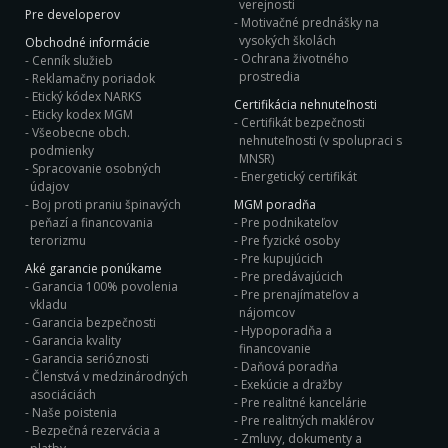
verejnosti
Pre developerov
Motivačné prednášky na
vysokých školách
Obchodné informácie
Ochrana životného
Cenník služieb
prostredia
Reklamačny poriadok
Etický kódex NARKS
Certifikácia nehnuteľnosti
Eticky kodex MGM
Certifikát bezpečnosti
Všeobecne obch.
nehnuteľnosti (v spolupraci s
podmienky
MNSR)
Spracovanie osobných
Energetický certifikát
údajov
Boj proti praniu špinavých
MGM poradňa
peňazí a financovania
Pre podnikateľov
terorizmu
Pre fyzické osoby
Pre kupujúcich
Aké garancie ponúkame
Pre predávajúcich
Garancia 100% povolenia
Pre prenajímateľov a
vkladu
nájomcov
Garancia bezpečnosti
Hypoporadňa a
Garancia kvality
financovanie
Garancia serióznosti
Daňová poradňa
Členstvá v medzinárodných
Exekúcie a dražby
asociáciách
Pre realitné kancelárie
Naše poistenia
Pre realitných maklérov
Bezpečná rezervácia a
Zmluvy, dokumenty a