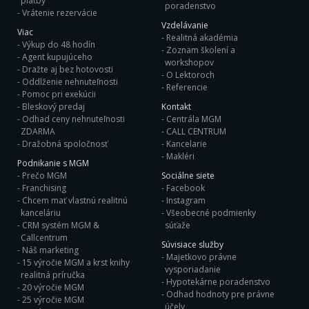
platby
poradenstvo
Vrátenie rezervácie
Vzdelávanie
Viac
Realitná akadémia
Výkup do 48 hodín
Zoznam školení a
Agent kupujúceho
workshopov
Dražte aj bez hotovosti
O Lektoroch
Oddlženie nehnuteľnosti
Referencie
Pomoc pri exekúcii
Bleskový predaj
Kontakt
Odhad ceny nehnuteľnosti
Centrála MGM
ZDARMA
CALL CENTRUM
Dražobná spoločnosť
Kancelarie
Makléri
Podnikanie s MGM
Prečo MGM
Sociálne siete
Franchising
Facebook
Chcem mať vlastnú realitnú
Instagram
kanceláriu
Všeobecné podmienky
CRM systém MGM &
súťaže
Callcentrum
Súvisiace služby
Náš marketing
Majetkovo právne
15 výročie MGM a krst knihy
vysporiadanie
realitná príručka
Hypotekárne poradenstvo
20 výročie MGM
Odhad hodnoty pre právne
25 výročie MGM
účely