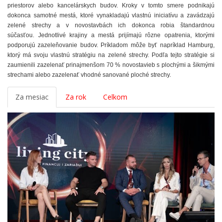
priestorov alebo kancelárskych budov. Kroky v tomto smere podnikajú
dokonca samotné mestá, ktoré vynakladajú vlastnú iniciatívu a zavádzajú
zelené strechy a v novostavbách ich dokonca robia štandardnou
súčasťou. Jednotlivé krajiny a mestá prijímajú rôzne opatrenia, ktorými
podporujú zazeleňovanie budov. Príkladom môže byť napríklad Hamburg,
ktorý má svoju vlastnú stratégiu na zelené strechy. Podľa tejto stratégie si
zaumienili zazelenať prinajmenšom 70 % novostavieb s plochými a šikmými
strechami alebo zazelenať vhodné sanované ploché strechy.
Za mesiac
Za rok
Celkom