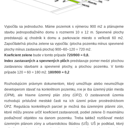
Vypočíta sa jednoducho. Máme pozemok s výmerou 900 m2 a plánujeme
stavbu jednopodlažného domu s rozmermi 10 x 12 m. Spevnené plochy
predstavujú aj chodník k domu a parkovacie miesto o veľkosti 60 m2.
Započítateľná plocha zelene sa vypočíta: (plocha pozemku mínus spevnené
plochy mínus zastavaná plocha) 900–60–120 = 720 m2.
Koeficient zelene
bude v tomto prípade
720/900 = 0,8.
Index zastavaných a spevnených plôch
predstavuje pomer medzi plochou
zastavanou stavbami a spevnené plochy, a plochou pozemku. V tomto
prípade 120 + 60 = 180 m2.
180/900 = 0,2
Rozhodujúcim právnym dokumentom, ktorý umožňuje alebo neumožňuje
developerom stavať na konkrétnom pozemku, nie je iba územný plán mesta
(ÚPM), ale hlavne územný plán zóny (ÚPZ). O zastavanosti územia
rozhodujú príslušné mestské časti na ich území práve prostredníctvom
ÚPZ. Regulácia konkrétnych parciel je možná iba územnými plánmi zón,
ktoré môžu presne určiť koeficient zastavanosti, podiel zelene či maximálnu
podlažnosť objektov na danom pozemku. Treba taktiež rozlišovať medzi
územným plánom zóny a urbanistickou štúdiou (UŠ). UŠ je podklad, ktorý