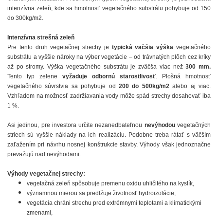
intenzívna zeleň, kde sa hmotnosť vegetačného substrátu pohybuje od 150
do 300kg/m2.
Intenzívna strešná zeleň
Pre tento druh vegetačnej strechy je
typická väčšia výška
vegetačného
substrátu a vyššie nároky na výber vegetácie – od trávnatých plôch cez kríky
až po stromy. Výška vegetačného substrátu je zväčša viac než
300 mm.
Tento typ zelene
vyžaduje odbornú starostlivosť
. Plošná hmotnosť
vegetačného súvrstvia sa pohybuje od
200 do 500kg/m2
alebo aj viac.
Vzhľadom na možnosť zadržiavania vody môže spád strechy dosahovať iba
1 %.
Asi jedinou, pre investora určite nezanedbateľnou
nevýhodou
vegetačných
striech sú vyššie náklady na ich realizáciu. Podobne treba rátať s väčším
zaťažením pri návrhu nosnej konštrukcie stavby. Výhody však jednoznačne
prevažujú nad nevýhodami.
Výhody vegetačnej strechy:
vegetačná zeleň spôsobuje premenu oxidu uhličitého na kyslík,
významnou mierou sa predlžuje životnosť hydroizolácie,
vegetácia chráni strechu pred extrémnymi teplotami a klimatickými
zmenami,