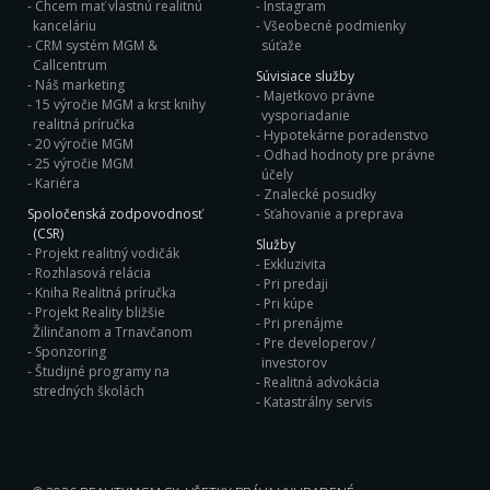
Chcem mať vlastnú realitnú
Instagram
kanceláriu
Všeobecné podmienky
CRM systém MGM &
súťaže
Callcentrum
Súvisiace služby
Náš marketing
Majetkovo právne
15 výročie MGM a krst knihy
vysporiadanie
realitná príručka
Hypotekárne poradenstvo
20 výročie MGM
Odhad hodnoty pre právne
25 výročie MGM
účely
Kariéra
Znalecké posudky
Spoločenská zodpovodnosť
Sťahovanie a preprava
(CSR)
Služby
Projekt realitný vodičák
Exkluzivita
Rozhlasová relácia
Pri predaji
Kniha Realitná príručka
Pri kúpe
Projekt Reality bližšie
Pri prenájme
Žilinčanom a Trnavčanom
Pre developerov /
Sponzoring
investorov
Študijné programy na
Realitná advokácia
stredných školách
Katastrálny servis