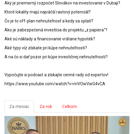
Aký je priemerný rozpočet Slovákov na investovanie v Dubaji?
Ktoré lokality majú najväčší rastový potenciál?
Čo je to off-plan nehnuteľnosť a kedy sa oplatí?
Ako je zabezpečená investícia do projektu „z papiera“?
Aké sú náklady a financovanie vrátane hypoték?
Aké typy víz získate pri kúpe nehnuteľnosti?
A na čo si dať pozor pri kúpe investičnej nehnuteľnosti?
Vypočujte si podcast a získajte cenné rady od expertov!
https://www.youtube.com/watch?v=mVOwVwG4vCA
Za mesiac
Za rok
Celkom