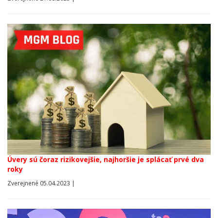
Úvery sú čoraz rizikovejšie, najhoršie je splácať prvé dva
roky
Zverejnené 05.04.2023 |