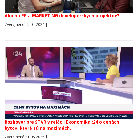
Ako na PR a MARKETING developerských projektov?
Zverejnené 15.05.2024 |
Rozhovor pre STVR v relácii Ekonomika :24 o cenách
bytov, ktoré sú na maximách.
Zverejnené 21.08.2025 |