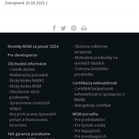
Zverejnené 25.03.2025 |
Novinky MGM za január 2024
Školenia odbornej
verejnosti
Pre developerov
Motivačné prednášky na
vysokých školách
Obchodné informácie
Ochrana životného
Cenník služieb
prostredia
Reklamačny poriadok
Etický kódex NARKS
Certifikácia nehnuteľnosti
Eticky kodex MGM
Certifikát bezpečnosti
Všeobecne obch.
nehnuteľnosti (v spolupraci s
podmienky
MNSR)
Spracovanie osobných
Energetický certifikát
údajov
Boj proti praniu špinavých
MGM poradňa
peňazí a financovania
Pre podnikateľov
terorizmu
Pre fyzické osoby
Pre kupujúcich
Aké garancie ponúkame
Pre predávajúcich