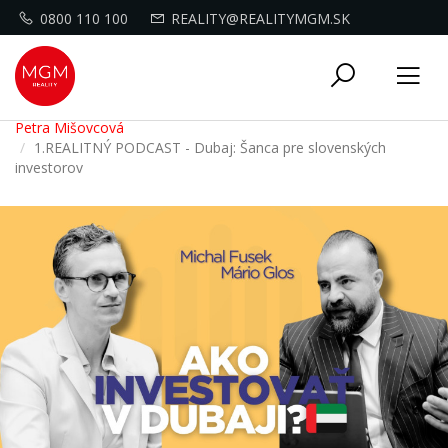
0800 110 100
REALITY@REALITYMGM.SK
Toggle
Tog
navigati
nav
Petra Mišovcová
1.REALITNÝ PODCAST - Dubaj: Šanca pre slovenských
investorov