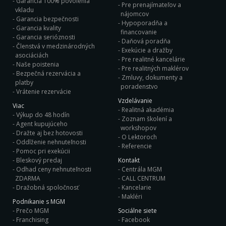
Garancia 100% povolenia
Pre prenajímateľov a
vkladu
nájomcov
Garancia bezpečnosti
Hypoporadňa a
Garancia kvality
financovanie
Garancia serióznosti
Daňová poradňa
Členstvá v medzinárodných
Exekúcie a dražby
asociáciách
Pre realitné kancelárie
Naše poistenia
Pre realitných maklérov
Bezpečná rezervácia a
Zmluvy, dokumenty a
platby
poradenstvo
Vrátenie rezervácie
Vzdelávanie
Viac
Realitná akadémia
Výkup do 48 hodín
Zoznam školení a
Agent kupujúceho
workshopov
Dražte aj bez hotovosti
O Lektoroch
Oddlženie nehnuteľnosti
Referencie
Pomoc pri exekúcii
Bleskový predaj
Kontakt
Odhad ceny nehnuteľnosti
Centrála MGM
ZDARMA
CALL CENTRUM
Dražobná spoločnosť
Kancelarie
Makléri
Podnikanie s MGM
Prečo MGM
Sociálne siete
Franchising
Facebook