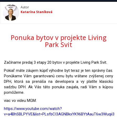
Autor
Katarína Staníková
Ponuka bytov v projekte Living
Park Svit
Začíname predaj 3 etapy 20 bytov v projekte Living Park Svit.
Pokiaľ máte záujem kúpiť výhodne byt teraz je ten správny čas.
Ponúkame Vám garantovanú cenu bytu vrátane zvýšenej ceny
DPH, ktorá sa prenáša na developera a vy platíte klasickú
sadzbu DPH. Ak Vás táto ponuka zaujala, radi Vám s kúpou
pomôžeme.
viac vo videu MGM:
https://www.youtube.com/watch?
v=a4BhSBLPYVE&list=PLsfbCI3AGNBkxYK96BYtAauT6w3Wuqii3