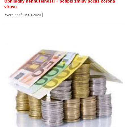
Obhliadky nehnuteľností + podpis zmlúv počas korona
vírusu
Zverejnené 16.03.2020 |