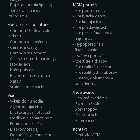
Boj proti praniu špinavých
MGM poradňa
peňazí a financovania
Pre podnikateľov
terorizmu
Pre fyzické osoby
Pre kupujúcich
Aké garancie ponúkame
Pre predávajúcich
Garancia 100% povolenia
Pre prenajímateľov a
vkladu
nájomcov
Garancia bezpečnosti
Hypoporadňa a
Garancia kvality
financovanie
Garancia serióznosti
Daňová poradňa
Členstvá v medzinárodných
Exekúcie a dražby
asociáciách
Pre realitné kancelárie
Naše poistenia
Pre realitných maklérov
Bezpečná rezervácia a
Zmluvy, dokumenty a
platby
poradenstvo
Vrátenie rezervácie
Vzdelávanie
Viac
Realitná akadémia
Výkup do 48 hodín
Zoznam školení a
Agent kupujúceho
workshopov
Dražte aj bez hotovosti
O Lektoroch
Oddlženie nehnuteľnosti
Referencie
Pomoc pri exekúcii
Bleskový predaj
Kontakt
Odhad ceny nehnuteľnosti
Centrála MGM