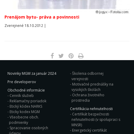
Prenájom bytu- práva a povinnosti
Zverejnené 18.10.2012 |
Novinky MGM za január 2024
Školenia odbornej
verejnosti
Pre developerov
Motivačné prednášky na
vysokých školách
Obchodné informácie
Ochrana životného
Cenník služieb
prostredia
Reklamačny poriadok
Etický kódex NARKS
Certifikácia nehnuteľnosti
Eticky kodex MGM
Certifikát bezpečnosti
Všeobecne obch.
nehnuteľnosti (v spolupraci s
podmienky
MNSR)
Spracovanie osobných
Energetický certifikát
údajov