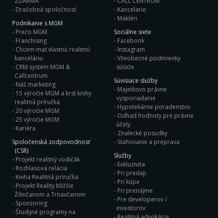
ZDARMA
CALL CENTRUM
Dražobná spoločnosť
Kancelarie
Makléri
Podnikanie s MGM
Prečo MGM
Sociálne siete
Franchising
Facebook
Chcem mať vlastnú realitnú
Instagram
kanceláriu
Všeobecné podmienky
CRM systém MGM &
súťaže
Callcentrum
Súvisiace služby
Náš marketing
Majetkovo právne
15 výročie MGM a krst knihy
vysporiadanie
realitná príručka
Hypotekárne poradenstvo
20 výročie MGM
Odhad hodnoty pre právne
25 výročie MGM
účely
Kariéra
Znalecké posudky
Spoločenská zodpovodnosť
Sťahovanie a preprava
(CSR)
Služby
Projekt realitný vodičák
Exkluzivita
Rozhlasová relácia
Pri predaji
Kniha Realitná príručka
Pri kúpe
Projekt Reality bližšie
Pri prenájme
Žilinčanom a Trnavčanom
Pre developerov /
Sponzoring
investorov
Študijné programy na
Realitná advokácia