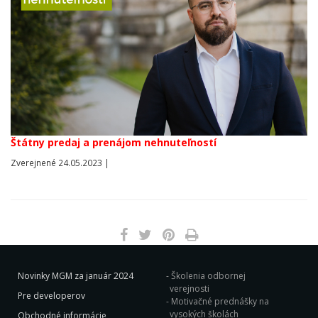
Štátny predaj a prenájom nehnuteľností
Zverejnené 24.05.2023 |
Novinky MGM za január 2024
Školenia odbornej
verejnosti
Pre developerov
Motivačné prednášky na
vysokých školách
Obchodné informácie