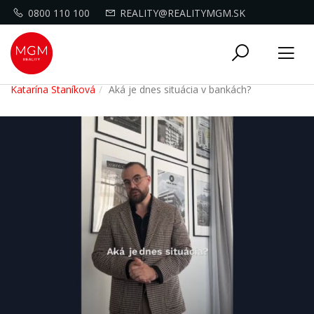
0800 110 100
REALITY@REALITYMGM.SK
Toggle
Tog
navigati
nav
Katarína Staníková
Aká je dnes situácia v bankách?