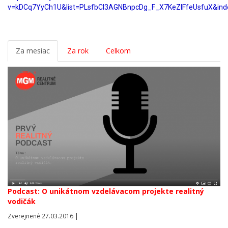
v=kDCq7YyCh1U&list=PLsfbCI3AGNBnpcDg_F_X7KeZlFfeUsfuX&ind
Za mesiac
Za rok
Celkom
Podcast: O unikátnom vzdelávacom projekte realitný
vodičák
Zverejnené 27.03.2016 |