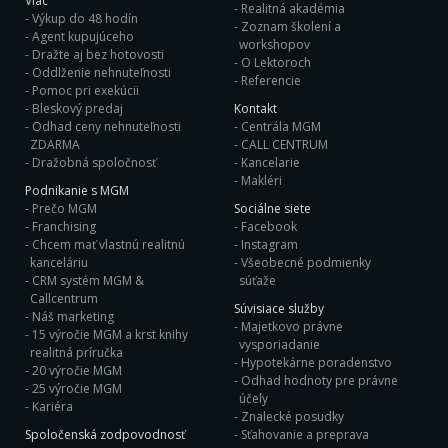
Viac
Realitná akadémia
Výkup do 48 hodín
Zoznam školení a
Agent kupujúceho
workshopov
Dražte aj bez hotovosti
O Lektoroch
Oddlženie nehnuteľnosti
Referencie
Pomoc pri exekúcii
Bleskový predaj
Kontakt
Odhad ceny nehnuteľnosti
Centrála MGM
ZDARMA
CALL CENTRUM
Dražobná spoločnosť
Kancelarie
Makléri
Podnikanie s MGM
Prečo MGM
Sociálne siete
Franchising
Facebook
Chcem mať vlastnú realitnú
Instagram
kanceláriu
Všeobecné podmienky
CRM systém MGM &
súťaže
Callcentrum
Súvisiace služby
Náš marketing
Majetkovo právne
15 výročie MGM a krst knihy
vysporiadanie
realitná príručka
Hypotekárne poradenstvo
20 výročie MGM
Odhad hodnoty pre právne
25 výročie MGM
účely
Kariéra
Znalecké posudky
Spoločenská zodpovodnosť
Sťahovanie a preprava