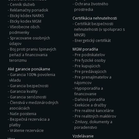
Ochrana životného
Cenník služieb
prostredia
Reklamačny poriadok
Etický kódex NARKS
Certifikácia nehnuteľnosti
Eticky kodex MGM
Certifikát bezpečnosti
Všeobecne obch.
nehnuteľnosti (v spolupraci s
podmienky
MNSR)
Spracovanie osobných
Energetický certifikát
údajov
Boj proti praniu špinavých
MGM poradňa
peňazí a financovania
Pre podnikateľov
terorizmu
Pre fyzické osoby
Pre kupujúcich
Aké garancie ponúkame
Pre predávajúcich
Garancia 100% povolenia
Pre prenajímateľov a
vkladu
nájomcov
Garancia bezpečnosti
Hypoporadňa a
Garancia kvality
financovanie
Garancia serióznosti
Daňová poradňa
Členstvá v medzinárodných
Exekúcie a dražby
asociáciách
Pre realitné kancelárie
Naše poistenia
Pre realitných maklérov
Bezpečná rezervácia a
Zmluvy, dokumenty a
platby
poradenstvo
Vrátenie rezervácie
Vzdelávanie