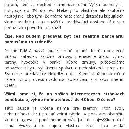
potom, keď sa obchod reálne uskutoční. Výška odmeny sa
pohybuje od 3% do 5%. Niekedy to vlastníka ale skutočne
nestojí nič, lebo tým, že máme nazbieranú databázu kupujúcich,
vieme predajnú cenu navýšiť a predávajúci dostane ešte viac
peňazí, ako pôvodne očakával.
Čiže, keď budem predávať byt cez realitnú kanceláriu,
nemusí ma to stáť nič?
Presne Tak! A navyše budete mať dodanú dobrú a bezpečnú
službu- kataster, záložné zmluvy, prenesenie alebo výmaz
ťarchy, hypotéka v banke, kúpne zmluvy, protokolárne
odovzdanie bytu, vyhlásenie správcu o nedoplatkoch, prepis na
Bytterme, prehlásenie elektriky a pod. Klienti si až po skončení
celého toho procesu uvedomia, koľko času a stresov sme im
ušetrili.
Všimli sme si, že na vašich internetových stránkach
ponúkate aj výkup nehnuteľností do 48 hod.
O čo ide?
Táto služba je určená najmä pre klientov, ktorí svoju
nehnuteľnosť chcú predať veľmi rýchlo. V podstate okamžite
vieme reagovať a ponúkneme predávajúcemu najvyššiu možnú
cenu. Využívajú to najmä vlastníci, ktorí chcú predať