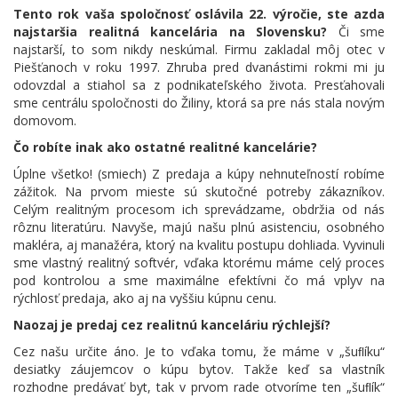
Tento rok vaša spoločnosť oslávila 22. výročie, ste azda
najstaršia realitná kancelária na Slovensku?
Či sme
najstarší, to som nikdy neskúmal. Firmu zakladal môj otec v
Piešťanoch v roku 1997. Zhruba pred dvanástimi rokmi mi ju
odovzdal a stiahol sa z podnikateľského života. Presťahovali
sme centrálu spoločnosti do Žiliny, ktorá sa pre nás stala novým
domovom.
Čo robíte inak ako ostatné realitné kancelárie?
Úplne všetko! (smiech) Z predaja a kúpy nehnuteľností robíme
zážitok. Na prvom mieste sú skutočné potreby zákazníkov.
Celým realitným procesom ich sprevádzame, obdržia od nás
rôznu literatúru. Navyše, majú našu plnú asistenciu, osobného
makléra, aj manažéra, ktorý na kvalitu postupu dohliada. Vyvinuli
sme vlastný realitný softvér, vďaka ktorému máme celý proces
pod kontrolou a sme maximálne efektívni čo má vplyv na
rýchlosť predaja, ako aj na vyššiu kúpnu cenu.
Naozaj je predaj cez realitnú kanceláriu rýchlejší?
Cez našu určite áno. Je to vďaka tomu, že máme v „šuﬂíku“
desiatky záujemcov o kúpu bytov. Takže keď sa vlastník
rozhodne predávať byt, tak v prvom rade otvoríme ten „šuﬂík“