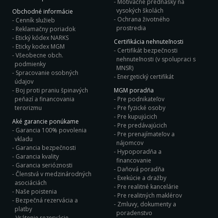
Motivačné prednášky na
vysokých školách
Obchodné informácie
Ochrana životného
Cenník služieb
prostredia
Reklamačny poriadok
Etický kódex NARKS
Certifikácia nehnuteľnosti
Eticky kodex MGM
Certifikát bezpečnosti
Všeobecne obch.
nehnuteľnosti (v spolupraci s
podmienky
MNSR)
Spracovanie osobných
Energetický certifikát
údajov
Boj proti praniu špinavých
MGM poradňa
peňazí a financovania
Pre podnikateľov
terorizmu
Pre fyzické osoby
Pre kupujúcich
Aké garancie ponúkame
Pre predávajúcich
Garancia 100% povolenia
Pre prenajímateľov a
vkladu
nájomcov
Garancia bezpečnosti
Hypoporadňa a
Garancia kvality
financovanie
Garancia serióznosti
Daňová poradňa
Členstvá v medzinárodných
Exekúcie a dražby
asociáciách
Pre realitné kancelárie
Naše poistenia
Pre realitných maklérov
Bezpečná rezervácia a
Zmluvy, dokumenty a
platby
poradenstvo
Vrátenie rezervácie