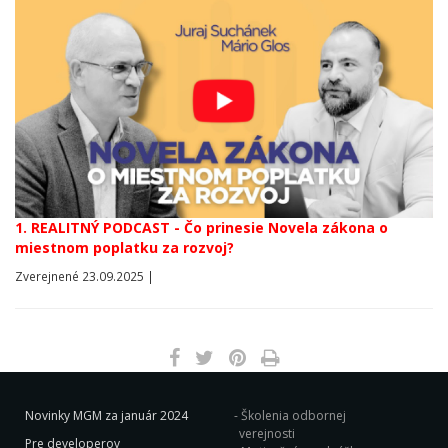
1. REALITNÝ PODCAST - Čo prinesie Novela zákona o
miestnom poplatku za rozvoj?
Zverejnené 23.09.2025 |
Novinky MGM za január 2024
Školenia odbornej
verejnosti
Pre developerov