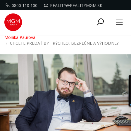
0800 110 100
REALITY@REALITYMGM.SK
Toggle
Tog
navigati
nav
Monika Paurová
CHCETE PREDAŤ BYT RÝCHLO, BEZPEČNE A VÝHODNE?