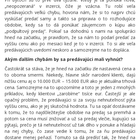
„neopozeraná“ v inzercii, čiže je vzácna. Tu robí veľa
predávajúcich veľkú chybu, hovoria nám, že si to najprv chcú
vyskúšať predať samy a takto sa pripravia o to rozhodujúce
obdobie, kedy sa to dá ponúkať záujemcom o kúpu ako
„podpultový predaj“. Pokiaľ sa dohodnú s nami na spolupráci
hneď na začiatku, je pravidlom, že sa nám to podarí predať za
vyššiu cenu ako po mesiaci keď je to v inzercii. To si ale veľa
predávajúcich uvedomí neskoro a samozrejme na to dopláca.
Akým ďalším chybám by sa predávajúci mali vyhnúť?
Častokrát sa stáva, že je hneď na začiatku zle nastavená cena a
to oboma smermi. Niekedy, hlavne skôr narodení klienti, dajú
nižšiu cenu aj o 10.000 EUR – 15.000 EUR ako je aktuálna trhová
cena. Samozrejme na to upozorníme a toto je jeden z mnohých
príkladov, kedy klientovi „zarobíme“ tisíce eur. Častejší je ale
opačný problém, že predávajúci si za svoju nehnuteľnosť pýta
vyššiu cenu, ako je jej skutočná hodnota. Tu sa opäť dostávame
k tomu, že to najdôležitejšie obdobie na predaj sa premrhá a
potom sa cena musí znižovať a už sa predaj vlečie, kupujúci sa
pýtajú, prečo je tá nehnuteľnosť už tak dlho v ponuke a hľadajú
na nej chyby, čo zase vedie k tomu, že za ňu predávajúci
dostane menej peňazí. Tomuto sa dá predísť tak, že hneď na