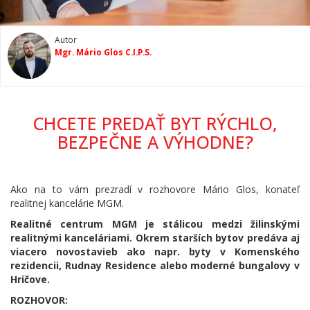
Autor
Mgr. Mário Glos C.I.P.S.
CHCETE PREDAŤ BYT RÝCHLO,
BEZPEČNE A VÝHODNE?
Ako na to vám prezradí v rozhovore Mário Glos, konateľ
realitnej kancelárie MGM.
Realitné centrum MGM je stálicou medzi žilinskými
realitnými kanceláriami. Okrem starších bytov predáva aj
viacero novostavieb ako napr. byty v Komenského
rezidencii, Rudnay Residence alebo moderné bungalovy v
Hričove.
ROZHOVOR: