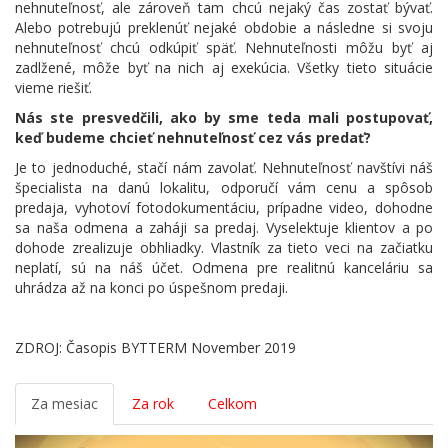
nehnuteľnosť, ale zároveň tam chcú nejaký čas zostať bývať.
Alebo potrebujú preklenúť nejaké obdobie a následne si svoju
nehnuteľnosť chcú odkúpiť späť. Nehnuteľnosti môžu byť aj
zadlžené, môže byť na nich aj exekúcia. Všetky tieto situácie
vieme riešiť.
Nás ste presvedčili, ako by sme teda mali postupovať,
keď budeme chcieť nehnuteľnosť cez vás predať?
Je to jednoduché, stačí nám zavolať. Nehnuteľnosť navštívi náš
špecialista na danú lokalitu, odporučí vám cenu a spôsob
predaja, vyhotoví fotodokumentáciu, prípadne video, dohodne
sa naša odmena a zaháji sa predaj. Vyselektuje klientov a po
dohode zrealizuje obhliadky. Vlastník za tieto veci na začiatku
neplatí, sú na náš účet. Odmena pre realitnú kanceláriu sa
uhrádza až na konci po úspešnom predaji.
ZDROJ: Časopis BYTTERM November 2019
Za mesiac
Za rok
Celkom