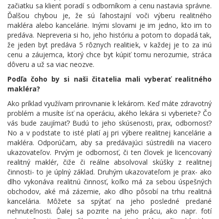
začiatku sa klient poradí s odborníkom a cenu nastavia správne.
Ďalšou chybou je, že sú ľahostajní voči výberu realitného
makléra alebo kancelárie. Inými slovami je im jedno, kto im to
predáva. Nepreveria si ho, jeho históriu a potom to dopadá tak,
že jeden byt predáva 5 rôznych realitiek, v každej je to za inú
cenu a záujemca, ktorý chce byt kúpiť tomu nerozumie, stráca
dôveru a už sa viac neozve.
Podľa čoho by si naši čitatelia mali vyberať realitného
makléra?
Ako príklad využívam prirovnanie k lekárom. Keď máte zdravotný
problém a musíte ísť na operáciu, akého lekára si vyberiete? Čo
vás bude zaujímať? Budú to jeho skúsenosti, prax, odbornosť?
No a v podstate to isté platí aj pri výbere realitnej kancelárie a
makléra. Odporúčam, aby sa predávajúci sústredili na viacero
ukazovateľov. Prvým je odbornosť, či ten človek je licencovaný
realitný maklér, čiže či reálne absolvoval skúšky z realitnej
činnosti- to je úplný základ. Druhým ukazovateľom je prax- ako
dlho vykonáva realitnú činnosť, koľko má za sebou úspešných
obchodov, aké má zázemie, ako dlho pôsobí na trhu realitná
kancelária. Môžete sa spýtať na jeho posledné predané
nehnuteľnosti. Ďalej sa pozrite na jeho prácu, ako napr. fotí