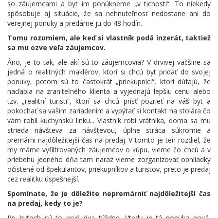
so záujemcami a byt im ponúkneme „v tichosti“. To niekedy
spôsobuje aj situácie, že sa nehnuteľnosť nedostane ani do
verejnej ponuky a predáme ju do 48 hodín.
Tomu rozumiem, ale keď si vlastník podá inzerát, taktiež
sa mu ozve veľa záujemcov.
Áno, je to tak, ale akí sú to záujemcovia? V drvivej väčšine sa
jedná o realitných maklérov, ktorí si chcú byt pridať do svojej
ponuky, potom sú to častokrát „priekupníci“, ktorí dúfajú, že
naďabia na zraniteľného klienta a vyjednajú lepšiu cenu alebo
tzv. „realitní turisti“, ktorí sa chcú prísť pozrieť na váš byt a
pokochať sa vašim zariadením a vypýtať si kontakt na stolára čo
vám robil kuchynskú linku... Vlastník robí vrátnika, doma sa mu
strieda návšteva za návštevou, úplne stráca súkromie a
premárni najdôležitejší čas na predaj. V tomto je ten rozdiel, že
my máme vyfiltrovaných záujemcov o kúpu, vieme čo chcú a v
priebehu jedného dňa tam naraz vieme zorganizovať obhliadky
očistené od špekulantov, priekupníkov a turistov, preto je predaj
cez realitku úspešnejší.
Spomínate, že je dôležite nepremárniť najdôležitejší čas
na predaj, kedy to je?
Pri bytoch sú to prvé dva týždne. Vtedy je tá ponuka nová,