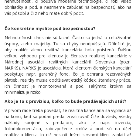
nehnuteľnosti, či používa moderné technológie, či robí video
obhliadky a pod. a nesmieme zabúdať na bezpečnosť, ako na
vás pôsobí a či z neho máte dobrý pocit.
Čo konkrétne myslíte pod bezpečnosťou?
Nehnuteľnosti dnes nie sú lacné. Často sa jedná o celoživotné
úspory, alebo majetky. Tu sa chyby neodpúšťajú. Dôležité je,
aby maklér alebo realitná kancelária bola poistená. Ďalšou
veľkou výhodou pre klientov je členstvo realitnej kancelárie v
Národnej asociácii realitných kancelárií Slovenska (pozn.
NARKS). NARKS je asociácia, ktorá klientom členských kancelárií
poskytuje napr. garančný fond, čo je ochrana rezervačných
platieb, realitky musia dodržiavať etický kódex, štandardy práce,
ich činnosť je monitorovaná a pod. Takýmito krokmi sa
minimalizuje riziko.
Ako je to s províziou, koľko to bude predávajúcich stáť?
V prvom rade treba povedať, že realitná kancelária sa vypláca až
na konci, keď sa podarí predaj zrealizovať. Čiže dovtedy, všetky
náklady spojené s predajom, ako je napr. inzercia,
fotodokumentácia, zabezpečenie zmlúv a pod. sú na účet
realitky a klienta to nič nestojí. Inými slovami klient zaplatí až