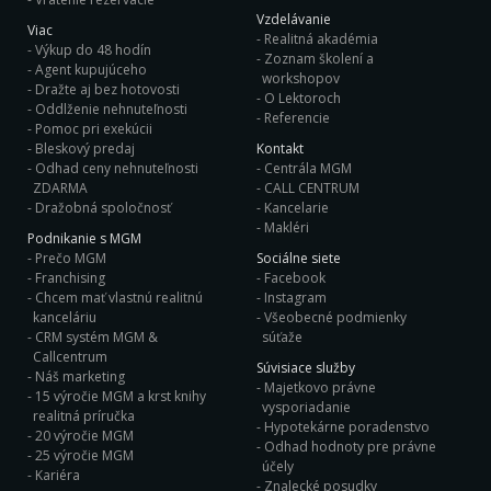
Vzdelávanie
Viac
Realitná akadémia
Výkup do 48 hodín
Zoznam školení a
Agent kupujúceho
workshopov
Dražte aj bez hotovosti
O Lektoroch
Oddlženie nehnuteľnosti
Referencie
Pomoc pri exekúcii
Bleskový predaj
Kontakt
Odhad ceny nehnuteľnosti
Centrála MGM
ZDARMA
CALL CENTRUM
Dražobná spoločnosť
Kancelarie
Makléri
Podnikanie s MGM
Prečo MGM
Sociálne siete
Franchising
Facebook
Chcem mať vlastnú realitnú
Instagram
kanceláriu
Všeobecné podmienky
CRM systém MGM &
súťaže
Callcentrum
Súvisiace služby
Náš marketing
Majetkovo právne
15 výročie MGM a krst knihy
vysporiadanie
realitná príručka
Hypotekárne poradenstvo
20 výročie MGM
Odhad hodnoty pre právne
25 výročie MGM
účely
Kariéra
Znalecké posudky