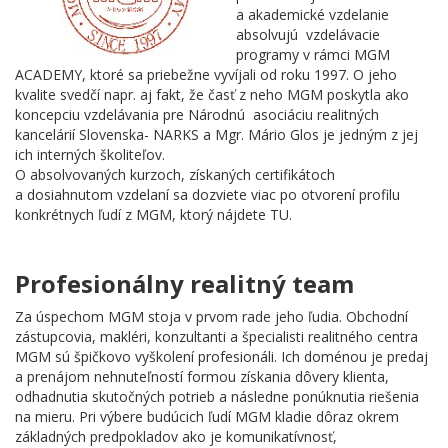
a akademické vzdelanie
absolvujú vzdelávacie
programy v rámci MGM
ACADEMY, ktoré sa priebežne vyvíjali od roku 1997. O jeho
kvalite svedčí napr. aj fakt, že časť z neho MGM poskytla ako
koncepciu vzdelávania pre Národnú asociáciu realitných
kancelárií Slovenska- NARKS a Mgr. Mário Glos je jedným z jej
ich interných školiteľov.
O absolvovaných kurzoch, získaných certifikátoch
a dosiahnutom vzdelaní sa dozviete viac po otvorení profilu
konkrétnych ľudí z MGM, ktorý nájdete TU.
Profesionálny realitný team
Za úspechom MGM stoja v prvom rade jeho ľudia. Obchodní
zástupcovia, makléri, konzultanti a špecialisti realitného centra
MGM sú špičkovo vyškolení profesionáli. Ich doménou je predaj
a prenájom nehnuteľností formou získania dôvery klienta,
odhadnutia skutočných potrieb a následne ponúknutia riešenia
na mieru. Pri výbere budúcich ľudí MGM kladie dôraz okrem
základných predpokladov ako je komunikatívnosť,