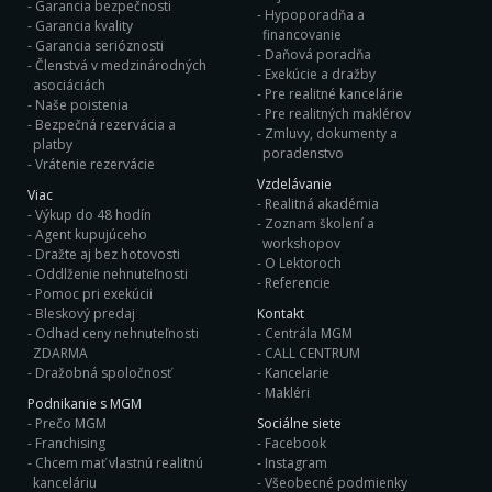
Garancia bezpečnosti
Hypoporadňa a
Garancia kvality
financovanie
Garancia serióznosti
Daňová poradňa
Členstvá v medzinárodných
Exekúcie a dražby
asociáciách
Pre realitné kancelárie
Naše poistenia
Pre realitných maklérov
Bezpečná rezervácia a
Zmluvy, dokumenty a
platby
poradenstvo
Vrátenie rezervácie
Vzdelávanie
Viac
Realitná akadémia
Výkup do 48 hodín
Zoznam školení a
Agent kupujúceho
workshopov
Dražte aj bez hotovosti
O Lektoroch
Oddlženie nehnuteľnosti
Referencie
Pomoc pri exekúcii
Bleskový predaj
Kontakt
Odhad ceny nehnuteľnosti
Centrála MGM
ZDARMA
CALL CENTRUM
Dražobná spoločnosť
Kancelarie
Makléri
Podnikanie s MGM
Prečo MGM
Sociálne siete
Franchising
Facebook
Chcem mať vlastnú realitnú
Instagram
kanceláriu
Všeobecné podmienky