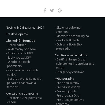
Novinky MGM za január 2024
Školenia odbornej
verejnosti
Pre developerov
Motivačné prednášky na
vysokých školách
Obchodné informácie
Ochrana životného
Cenník služieb
prostredia
Reklamačny poriadok
Etický kódex NARKS
Certifikácia nehnuteľnosti
Eticky kodex MGM
Certifikát bezpečnosti
Všeobecne obch.
nehnuteľnosti (v spolupraci s
podmienky
MNSR)
Spracovanie osobných
Energetický certifikát
údajov
Boj proti praniu špinavých
MGM poradňa
peňazí a financovania
Pre podnikateľov
terorizmu
Pre fyzické osoby
Pre kupujúcich
Aké garancie ponúkame
Pre predávajúcich
Garancia 100% povolenia
Pre prenajímateľov a
vkladu
nájomcov