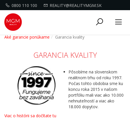
0800 110 100
REALITY@REALITYMGM.SK
Toggle
Tog
navigati
nav
Aké garancie ponúkame
Garancia kvality
GARANCIA KVALITY
Pôsobíme na slovenskom
realitnom trhu od roku 1997.
Počas tohto obdobia sme ku
koncu roka 2015 v našom
portfóliu mali viac ako 10.000
nehnuteľností a viac ako
18.000 dopytov.
Viac o histórii sa dočítate tu