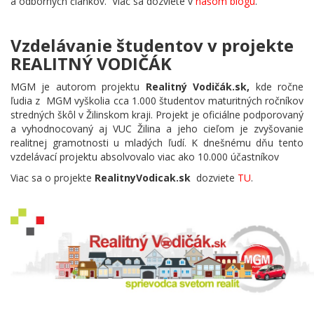
a odborných článkov. Viac sa dozviete v
našom blogu
.
Vzdelávanie študentov v projekte
REALITNÝ VODIČÁK
MGM je autorom projektu
Realitný Vodičák.sk,
kde ročne
ľudia z MGM vyškolia cca 1.000 študentov maturitných ročníkov
stredných škôl v Žilinskom kraji. Projekt je oficiálne podporovaný
a vyhodnocovaný aj VUC Žilina a jeho cieľom je zvyšovanie
realitnej gramotnosti u mladých ľudí. K dnešnému dňu tento
vzdelávací projektu absolvovalo viac ako 10.000 účastníkov
Viac sa o projekte
RealitnyVodicak.sk
dozviete
TU
.