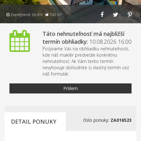
2
Zverejnené 36 dní
100 m
Táto nehnuteľnosť má najbližší
termín obhliadky:
10.08.2026 16:00
Pozývame Vás na obhliadku nehnuteľnosti,
kde náš maklér predvedie konkrétnu
nehnuteľnosť. Ak Vám tento termín
nevyhovuje dohodnite si vlastný termín cez
náš formulár.
Prídem
číslo ponuky:
ZA016523
DETAIL PONUKY