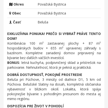
Okres
Považská Bystrica
Obec
Považská Bystrica
Časť
Beluša
EXKLUZÍVNA PONUKA! PREČO SI VYBRAŤ PRÁVE TENTO
DOM?
Kombinácia 100 m² zastavanej plochy + 87 m²
hospodárskych budov + 655 m² upravenej záhrady s
bazénom. Kompletne zariadený domov pripravený na
bývanie bez ďalších väčších investícií.
BONUS
:
letná kuchyňa, podpivničený sklad a prístrešok na
parkovanie. Nehnuteľnosť, ktorá je pekná aj praktická.
DOBRÁ DOSTUPNOSŤ, POKOJNÉ PROSTREDIE
Beluša pri Púchove, 3 minúty od diaľnice D1, 5 km od
Púchova. Belušské Slatiny na dosah, kompletná občianska
vybavenosť v blízkom okolí. Lokalita, ktorá spája
pokojnejšie bývanie s pohodlným presunom do mesta aj
mimo regiónu.
DISPOZÍCIA PRE ŽIVOT V POHODLÍ