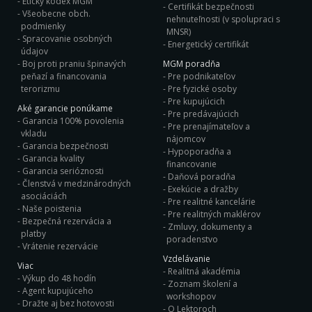
Eticky kodex MGM
Certifikát bezpečnosti
Všeobecne obch.
nehnuteľnosti (v spolupraci s
podmienky
MNSR)
Spracovanie osobných
Energetický certifikát
údajov
Boj proti praniu špinavých
MGM poradňa
peňazí a financovania
Pre podnikateľov
terorizmu
Pre fyzické osoby
Pre kupujúcich
Aké garancie ponúkame
Pre predávajúcich
Garancia 100% povolenia
Pre prenajímateľov a
vkladu
nájomcov
Garancia bezpečnosti
Hypoporadňa a
Garancia kvality
financovanie
Garancia serióznosti
Daňová poradňa
Členstvá v medzinárodných
Exekúcie a dražby
asociáciách
Pre realitné kancelárie
Naše poistenia
Pre realitných maklérov
Bezpečná rezervácia a
Zmluvy, dokumenty a
platby
poradenstvo
Vrátenie rezervácie
Vzdelávanie
Viac
Realitná akadémia
Výkup do 48 hodín
Zoznam školení a
Agent kupujúceho
workshopov
Dražte aj bez hotovosti
O Lektoroch