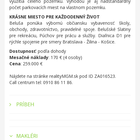
využitia celého pozemku. Výhodou je aj nadštandardný
počet parkovacích miest na vlastnom pozemku.
KRÁSNE MIESTO PRE KAŽDODENNÝ ŽIVOT
Beluša ponúka výbornú občiansku vybavenosť: školy,
obchody, zdravotníctvo, pravidelné spoje. Belušské Slatiny
pre rekreáciu, Púchov pre prácu a služby. Diaľnica D1 pre
rýchle spojenie pre smery Bratislava - Žilina - Košice.
Dostupnosť
: podľa dohody
Mesačné náklady
: 170 € (4 osoby)
Cena
: 259.000 €
Nájdete na stránke realityMGM.sk pod ID ZA016523.
Call centrum tel: 0910 86 11 86.
PRÍBEH
MAKLÉRI