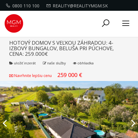
0800 110 100
REALITY@REALITYMGM.SK
Toggle
Tog
navigati
nav
HOTOVÝ DOMOV S VEĽKOU ZÁHRADOU: 4-
IZBOVÝ BUNGALOV, BELUŠA PRI PÚCHOVE,
CENA: 259.000€
uložiť inzerát
naše služby
obhliadka
259 000 €
Navrhnite lepšiu cenu
Previous