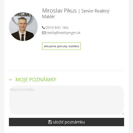
Miroslav Pikus
| Senior Realitný
Maklér
0910 861 186
reality@realitymgm.sk
aktuálne ponuky makléra
MOJE POZNÁMKY
uložiť poznámku