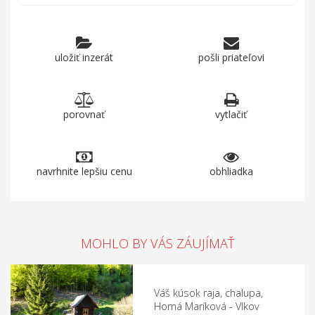
uložiť inzerát
pošli priateľovi
porovnať
vytlačiť
navrhnite lepšiu cenu
obhliadka
MOHLO BY VÁS ZÁUJÍMAŤ
Váš kúsok raja, chalupa,
Horná Maríková - Vlkov