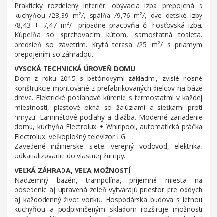
Prakticky rozdelený interiér: obývacia izba prepojená s
kuchyňou /23,39 m²/, spálňa /9,76 m²/, dve detské izby
/8,43 + 7,47 m²/- prípadne pracovňa či hosťovská izba.
Kúpeľňa so sprchovacím kútom, samostatná toaleta,
predsieň so závetrím. Krytá terasa /25 m²/ s priamym
prepojením so záhradou.
VYSOKÁ TECHNICKÁ ÚROVEŇ DOMU
Dom z roku 2015 s betónovými základmi, zvislé nosné
konštrukcie montované z prefabrikovaných dielcov na báze
dreva. Elektrické podlahové kúrenie s termostatmi v každej
miestnosti, plastové okná so žalúziami a sieťkami proti
hmyzu. Laminátové podlahy a dlažba. Moderné zariadenie
domu, kuchyňa Electrolux + Whirlpool, automatická práčka
Electrolux, veľkoplošný televízor LG.
Zavedené inžinierske siete: verejný vodovod, elektrika,
odkanalizovanie do vlastnej žumpy.
VEĽKÁ ZÁHRADA, VEĽA MOŽNOSTÍ
Nadzemný bazén, trampolína, príjemné miesta na
posedenie aj upravená zeleň vytvárajú priestor pre oddych
aj každodenný život vonku. Hospodárska budova s letnou
kuchyňou a podpivničeným skladom rozširuje možnosti