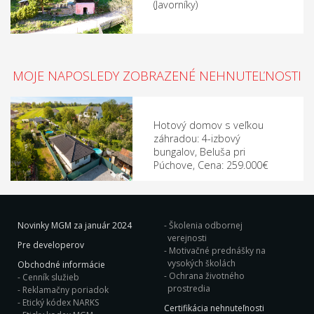
(Javorníky)
MOJE NAPOSLEDY ZOBRAZENÉ NEHNUTEĽNOSTI
Hotový domov s veľkou
záhradou: 4-izbový
bungalov, Beluša pri
Púchove, Cena: 259.000€
Novinky MGM za január 2024
Školenia odbornej
verejnosti
Pre developerov
Motivačné prednášky na
vysokých školách
Obchodné informácie
Ochrana životného
Cenník služieb
prostredia
Reklamačny poriadok
Etický kódex NARKS
Certifikácia nehnuteľnosti