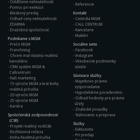
Oddlženie nehnuteľnosti
Referencie
Pomoc pri exekúcii
Bleskový predaj
Kontakt
Odhad ceny nehnuteľnosti
Centrála MGM
ZDARMA
CALL CENTRUM
Dražobná spoločnosť
Kancelarie
Makléri
Podnikanie s MGM
Prečo MGM
Sociálne siete
Franchising
Facebook
Chcem mať vlastnú realitnú
Instagram
kanceláriu
Všeobecné podmienky
CRM systém MGM &
súťaže
Callcentrum
Súvisiace služby
Náš marketing
Majetkovo právne
15 výročie MGM a krst knihy
vysporiadanie
realitná príručka
Hypotekárne poradenstvo
20 výročie MGM
Odhad hodnoty pre právne
25 výročie MGM
účely
Kariéra
Znalecké posudky
Spoločenská zodpovodnosť
Sťahovanie a preprava
(CSR)
Služby
Projekt realitný vodičák
Exkluzivita
Rozhlasová relácia
Pri predaji
Kniha Realitná príručka