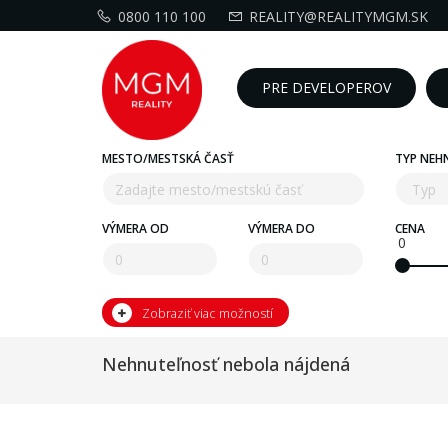
0800 110 100
REALITY@REALITYMGM.SK
PRE DEVELOPEROV
MESTO/MESTSKÁ ČASŤ
TYP NEH
VÝMERA OD
VÝMERA DO
CENA
0
Zobraziť viac možností
Nehnuteľnosť nebola nájdená