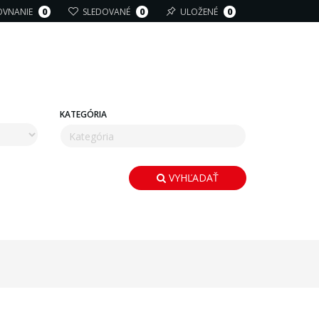
OVNANIE
0
SLEDOVANÉ
0
ULOŽENÉ
0
KATEGÓRIA
VYHĽADAŤ