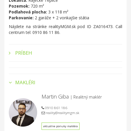
Lokalita:
Rajecké Teplice
Pozemok:
720 m²
Podlahová plocha:
3 x 118 m²
Parkovanie:
2 garáže + 2 vonkajšie státia
Nájdete na stránke realityMGM.sk pod ID ZA016473. Call
centrum tel: 0910 86 11 86.
PRÍBEH
MAKLÉRI
Martin Giba
| Realitný maklér
0910 861 186
reality@realitymgm.sk
aktuálne ponuky makléra