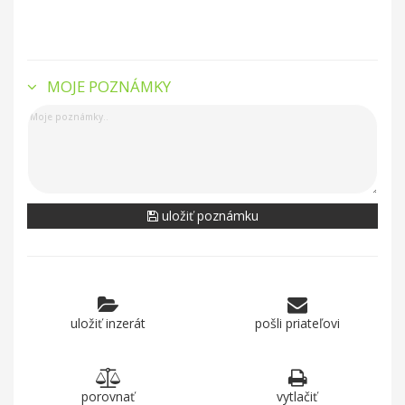
MOJE POZNÁMKY
uložiť poznámku
uložiť inzerát
pošli priateľovi
porovnať
vytlačiť