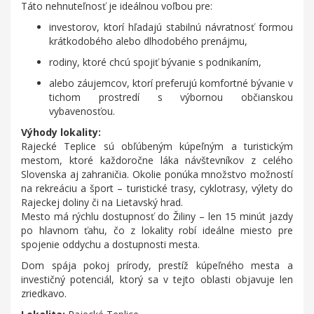
Táto nehnuteľnosť je ideálnou voľbou pre:
investorov, ktorí hľadajú stabilnú návratnosť formou
krátkodobého alebo dlhodobého prenájmu,
rodiny, ktoré chcú spojiť bývanie s podnikaním,
alebo záujemcov, ktorí preferujú komfortné bývanie v
tichom prostredí s výbornou občianskou
vybavenosťou.
Výhody lokality:
Rajecké Teplice sú obľúbeným kúpeľným a turistickým
mestom, ktoré každoročne láka návštevníkov z celého
Slovenska aj zahraničia. Okolie ponúka množstvo možností
na rekreáciu a šport – turistické trasy, cyklotrasy, výlety do
Rajeckej doliny či na Lietavský hrad.
Mesto má rýchlu dostupnosť do Žiliny – len 15 minút jazdy
po hlavnom ťahu, čo z lokality robí ideálne miesto pre
spojenie oddychu a dostupnosti mesta.
Dom spája pokoj prírody, prestíž kúpeľného mesta a
investičný potenciál, ktorý sa v tejto oblasti objavuje len
zriedkavo.