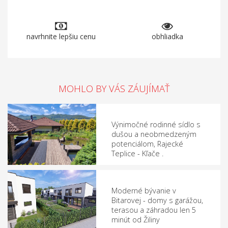
navrhnite lepšiu cenu
obhliadka
MOHLO BY VÁS ZÁUJÍMAŤ
Výnimočné rodinné sídlo s
dušou a neobmedzeným
potenciálom, Rajecké
Teplice - Kľače .
Moderné bývanie v
Bitarovej - domy s garážou,
terasou a záhradou len 5
minút od Žiliny