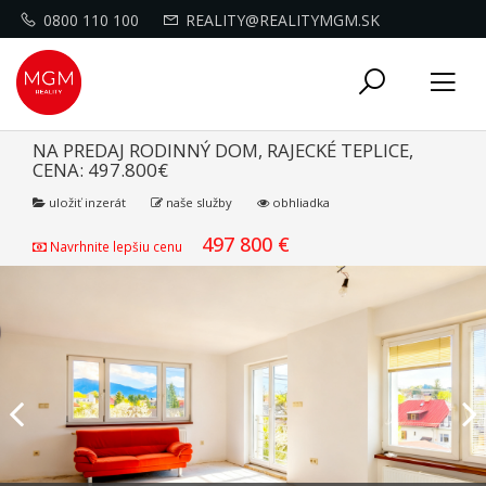
0800 110 100
REALITY@REALITYMGM.SK
Toggle
Tog
navigati
nav
NA PREDAJ RODINNÝ DOM, RAJECKÉ TEPLICE,
CENA: 497.800€
uložiť inzerát
naše služby
obhliadka
497 800 €
Navrhnite lepšiu cenu
Previous