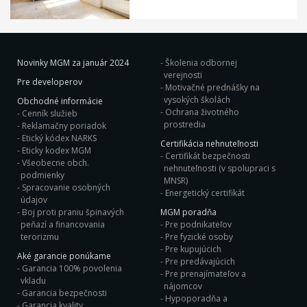
Novinky MGM za január 2024
Školenia odbornej
verejnosti
Pre developerov
Motivačné prednášky na
vysokých školách
Obchodné informácie
Ochrana životného
Cenník služieb
prostredia
Reklamačny poriadok
Etický kódex NARKS
Certifikácia nehnuteľnosti
Eticky kodex MGM
Certifikát bezpečnosti
Všeobecne obch.
nehnuteľnosti (v spolupraci s
podmienky
MNSR)
Spracovanie osobných
Energetický certifikát
údajov
Boj proti praniu špinavých
MGM poradňa
peňazí a financovania
Pre podnikateľov
terorizmu
Pre fyzické osoby
Pre kupujúcich
Aké garancie ponúkame
Pre predávajúcich
Garancia 100% povolenia
Pre prenajímateľov a
vkladu
nájomcov
Garancia bezpečnosti
Hypoporadňa a
Garancia kvality