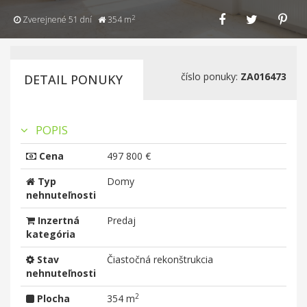
2
Zverejnené 51 dní
354 m
číslo ponuky:
ZA016473
DETAIL PONUKY
POPIS
Cena
497 800 €
Typ
Domy
nehnuteľnosti
Inzertná
Predaj
kategória
Stav
Čiastočná rekonštrukcia
nehnuteľnosti
2
Plocha
354 m