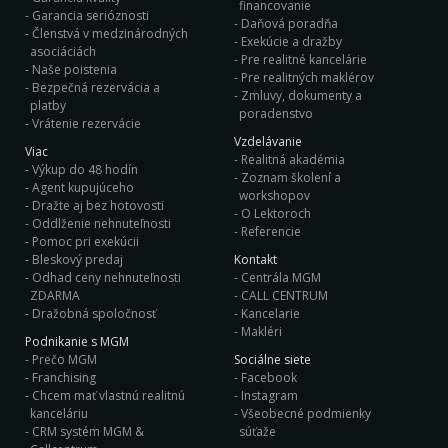
financovanie
Garancia serióznosti
Daňová poradňa
Členstvá v medzinárodných
Exekúcie a dražby
asociáciách
Pre realitné kancelárie
Naše poistenia
Pre realitných maklérov
Bezpečná rezervácia a
Zmluvy, dokumenty a
platby
poradenstvo
Vrátenie rezervácie
Vzdelávanie
Viac
Realitná akadémia
Výkup do 48 hodín
Zoznam školení a
Agent kupujúceho
workshopov
Dražte aj bez hotovosti
O Lektoroch
Oddlženie nehnuteľnosti
Referencie
Pomoc pri exekúcii
Bleskový predaj
Kontakt
Odhad ceny nehnuteľnosti
Centrála MGM
ZDARMA
CALL CENTRUM
Dražobná spoločnosť
Kancelarie
Makléri
Podnikanie s MGM
Prečo MGM
Sociálne siete
Franchising
Facebook
Chcem mať vlastnú realitnú
Instagram
kanceláriu
Všeobecné podmienky
CRM systém MGM &
súťaže