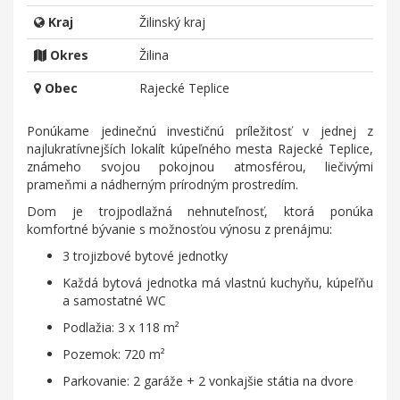
Kraj
Žilinský kraj
Okres
Žilina
Obec
Rajecké Teplice
Ponúkame jedinečnú investičnú príležitosť v jednej z
najlukratívnejších lokalít kúpeľného mesta Rajecké Teplice,
známeho svojou pokojnou atmosférou, liečivými
prameňmi a nádherným prírodným prostredím.
Dom je trojpodlažná nehnuteľnosť, ktorá ponúka
komfortné bývanie s možnosťou výnosu z prenájmu:
3 trojizbové bytové jednotky
Každá bytová jednotka má vlastnú kuchyňu, kúpeľňu
a samostatné WC
Podlažia: 3 x 118 m²
Pozemok: 720 m²
Parkovanie: 2 garáže + 2 vonkajšie státia na dvore