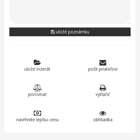
uložiť poznámku
uložiť inzerát
pošli priateľovi
porovnať
vytlačiť
navrhnite lepšiu cenu
obhliadka