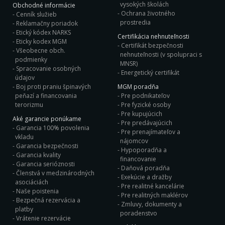
vysokých školách
Obchodné informácie
Ochrana životného
Cenník služieb
prostredia
Reklamačny poriadok
Etický kódex NARKS
Certifikácia nehnuteľnosti
Eticky kodex MGM
Certifikát bezpečnosti
Všeobecne obch.
nehnuteľnosti (v spolupraci s
podmienky
MNSR)
Spracovanie osobných
Energetický certifikát
údajov
Boj proti praniu špinavých
MGM poradňa
peňazí a financovania
Pre podnikateľov
terorizmu
Pre fyzické osoby
Pre kupujúcich
Aké garancie ponúkame
Pre predávajúcich
Garancia 100% povolenia
Pre prenajímateľov a
vkladu
nájomcov
Garancia bezpečnosti
Hypoporadňa a
Garancia kvality
financovanie
Garancia serióznosti
Daňová poradňa
Členstvá v medzinárodných
Exekúcie a dražby
asociáciách
Pre realitné kancelárie
Naše poistenia
Pre realitných maklérov
Bezpečná rezervácia a
Zmluvy, dokumenty a
platby
poradenstvo
Vrátenie rezervácie