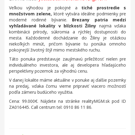
Veľkou výhodou je pokojné a
tiché prostredie s
množstvom zelene,
ktoré vytvára ideálne podmienky pre
moderné rodinné bývanie.
Brezany patria medzi
vyhľadávané lokality v blízkosti Žiliny
najmä vďaka
kombinácii prírody, súkromia a rýchlej dostupnosti do
mesta. Každodenné dochádzanie do Žiliny je otázkou
niekoľkých minút, pričom bývanie tu ponúka omnoho
pokojnejší životný štýl mimo mestského ruchu.
Táto ponuka predstavuje zaujímavú príležitosť nielen pre
individuálneho investora, ale aj developera hľadajúceho
perspektívny pozemok za výhodnú cenu.
V danej lokalite máme aktuálne v ponuke aj ďalšie pozemky
na predaj, vďaka čomu vieme pripraviť viacero možností
podľa zámeru budúceho využitia.
Cena: 99.000€. Nájdete na stránke realityMGM.sk pod ID
ZA016445. Call centrum tel: 0910 86 11 86.