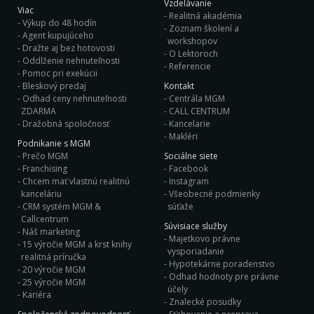
Vzdelávanie
Viac
Realitná akadémia
Výkup do 48 hodín
Zoznam školení a
Agent kupujúceho
workshopov
Dražte aj bez hotovosti
O Lektoroch
Oddlženie nehnuteľnosti
Referencie
Pomoc pri exekúcii
Bleskový predaj
Kontakt
Odhad ceny nehnuteľnosti
Centrála MGM
ZDARMA
CALL CENTRUM
Dražobná spoločnosť
Kancelarie
Makléri
Podnikanie s MGM
Prečo MGM
Sociálne siete
Franchising
Facebook
Chcem mať vlastnú realitnú
Instagram
kanceláriu
Všeobecné podmienky
CRM systém MGM &
súťaže
Callcentrum
Súvisiace služby
Náš marketing
Majetkovo právne
15 výročie MGM a krst knihy
vysporiadanie
realitná príručka
Hypotekárne poradenstvo
20 výročie MGM
Odhad hodnoty pre právne
25 výročie MGM
účely
Kariéra
Znalecké posudky