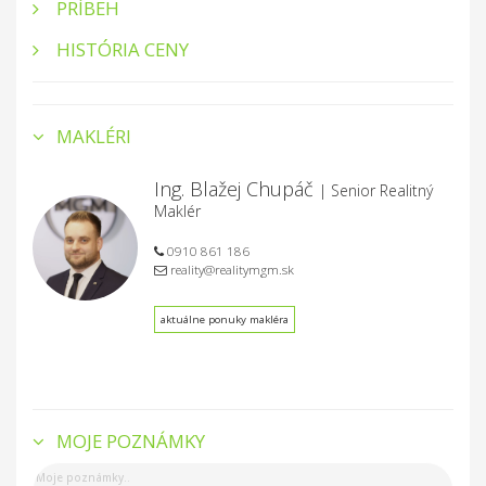
PRÍBEH
HISTÓRIA CENY
MAKLÉRI
Ing. Blažej Chupáč
| Senior Realitný
Maklér
0910 861 186
reality@realitymgm.sk
aktuálne ponuky makléra
MOJE POZNÁMKY