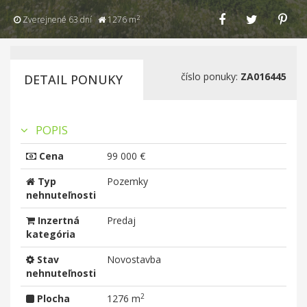
2
Zverejnené 63 dní
1276 m
číslo ponuky:
ZA016445
DETAIL PONUKY
POPIS
Cena
99 000 €
Typ
Pozemky
nehnuteľnosti
Inzertná
Predaj
kategória
Stav
Novostavba
nehnuteľnosti
2
Plocha
1276 m