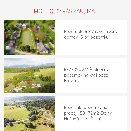
MOHLO BY VÁS ZÁUJÍMAŤ
Pozemok pre Váš vysnívaný
domov, IS pri pozemku
REZERVOVANĚ! Slnečný
pozemok na kraji obce
Brezany
Rozsiahle pozemky na
predaj 153.172m2, Dolný
Hričov (okres Žilina)