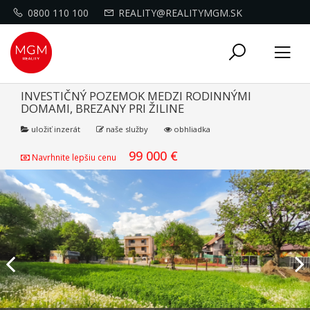
0800 110 100
REALITY@REALITYMGM.SK
Toggle
Tog
navigati
nav
INVESTIČNÝ POZEMOK MEDZI RODINNÝMI
DOMAMI, BREZANY PRI ŽILINE
uložiť inzerát
naše služby
obhliadka
99 000 €
Navrhnite lepšiu cenu
Previous