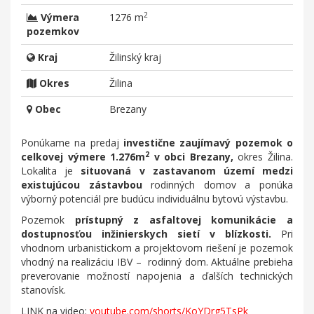
2
Výmera
1276 m
pozemkov
Kraj
Žilinský kraj
Okres
Žilina
Obec
Brezany
Ponúkame na predaj
investične zaujímavý pozemok o
2
celkovej výmere 1.276m
v obci Brezany,
okres Žilina.
Lokalita je
situovaná v zastavanom území medzi
existujúcou zástavbou
rodinných domov a ponúka
výborný potenciál pre budúcu individuálnu bytovú výstavbu.
Pozemok
prístupný z asfaltovej komunikácie a
dostupnosťou inžinierskych sietí v blízkosti.
Pri
vhodnom urbanistickom a projektovom riešení je pozemok
vhodný na realizáciu IBV – rodinný dom. Aktuálne prebieha
preverovanie možností napojenia a ďalších technických
stanovísk.
LINK na video:
youtube.com/shorts/KoYDrg5TsPk