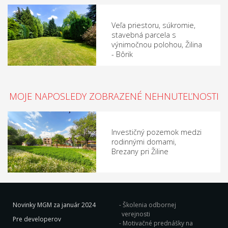
Veľa priestoru, súkromie,
stavebná parcela s
výnimočnou polohou, Žilina
- Bôrik
MOJE NAPOSLEDY ZOBRAZENÉ NEHNUTEĽNOSTI
Investičný pozemok medzi
rodinnými domami,
Brezany pri Žiline
Novinky MGM za január 2024
Školenia odbornej
verejnosti
Pre developerov
Motivačné prednášky na