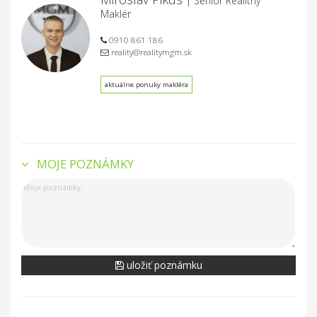
| Senior Realitný
Maklér
0910 861 186
reality@realitymgm.sk
aktuálne ponuky makléra
MOJE POZNÁMKY
uložiť poznámku