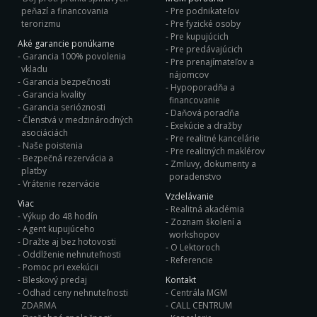
peňazí a financovania
Pre podnikateľov
terorizmu
Pre fyzické osoby
Pre kupujúcich
Aké garancie ponúkame
Pre predávajúcich
Garancia 100% povolenia
Pre prenajímateľov a
vkladu
nájomcov
Garancia bezpečnosti
Hypoporadňa a
Garancia kvality
financovanie
Garancia serióznosti
Daňová poradňa
Členstvá v medzinárodných
Exekúcie a dražby
asociáciách
Pre realitné kancelárie
Naše poistenia
Pre realitných maklérov
Bezpečná rezervácia a
Zmluvy, dokumenty a
platby
poradenstvo
Vrátenie rezervácie
Vzdelávanie
Viac
Realitná akadémia
Výkup do 48 hodín
Zoznam školení a
Agent kupujúceho
workshopov
Dražte aj bez hotovosti
O Lektoroch
Oddlženie nehnuteľnosti
Referencie
Pomoc pri exekúcii
Bleskový predaj
Kontakt
Odhad ceny nehnuteľnosti
Centrála MGM
ZDARMA
CALL CENTRUM