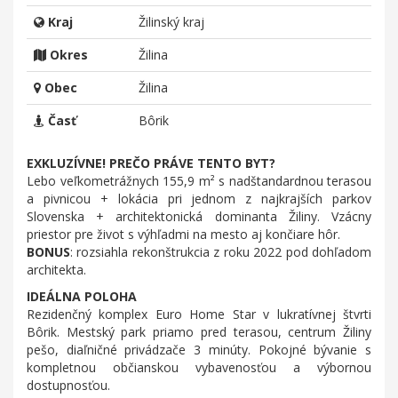
Kraj
Žilinský kraj
Okres
Žilina
Obec
Žilina
Časť
Bôrik
EXKLUZÍVNE! PREČO PRÁVE TENTO BYT?
Lebo veľkometrážnych 155,9 m² s nadštandardnou terasou
a pivnicou + lokácia pri jednom z najkrajších parkov
Slovenska + architektonická dominanta Žiliny. Vzácny
priestor pre život s výhľadmi na mesto aj končiare hôr.
BONUS
: rozsiahla rekonštrukcia z roku 2022 pod dohľadom
architekta.
IDEÁLNA POLOHA
Rezidenčný komplex Euro Home Star v lukratívnej štvrti
Bôrik. Mestský park priamo pred terasou, centrum Žiliny
pešo, diaľničné privádzače 3 minúty. Pokojné bývanie s
kompletnou občianskou vybavenosťou a výbornou
dostupnosťou.