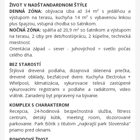
ŽIVOT V NADŠTANDARDNOM ŠTÝLE
DENNÁ ZÓNA:
obývacia izba až 34 m² s jedálňou a
výstupom na terasu, kuchyňa 14 m² s vybavenou linkou
plus špajzou, vstupná chodba so šatníkom.
NOČNÁ ZÓNA:
spálňa až 20,9 m² so šatníkom a výstupom
na terasu, 2 izby pre deti/hostí/prácu, 2 kúpeľne, technická
miestnosť.
Orientácia západ – sever - juhovýchod = svetlo počas
celého dňa.
BEZ STAROSTÍ
Štýlová drevená podlaha, dizajnová sklenená priečka,
drevené obklady, bezfalcové dvere. Kuchyňa Electrolux +
Whirlpool, klimatizácia, vykurovacie telesá zastúpené
vykurovacími registrami v podlahe a radiátormi, video
vrátnik. Zariadený byt pripravený na bývanie.
KOMPLEX S CHARAKTEROM
Recepcia, 24-hodinová bezpečnostná služba, fitness
centrum, detský kútik, meeting room, dozorované
parkovanie. Park Bôrik s titulom „najkrajší park Slovenska"
priamo pred oknami.
POHODOVÝ ŽIVOT