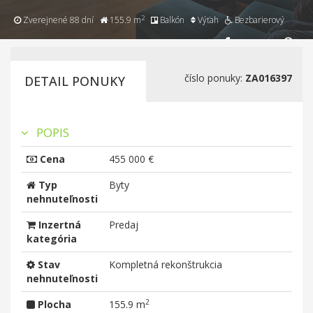
2
Zverejnené 88 dní
155.9 m
Balkón
Výťah
Bezbarierový
číslo ponuky:
ZA016397
DETAIL PONUKY
POPIS
Cena
455 000 €
Typ
Byty
nehnuteľnosti
Inzertná
Predaj
kategória
Stav
Kompletná rekonštrukcia
nehnuteľnosti
2
Plocha
155.9 m