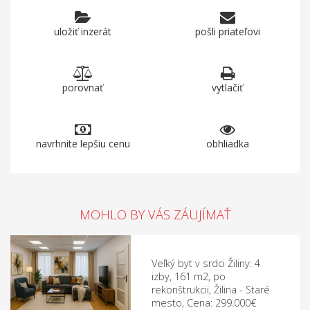
uložiť inzerát
pošli priateľovi
porovnať
vytlačiť
navrhnite lepšiu cenu
obhliadka
MOHLO BY VÁS ZÁUJÍMAŤ
Veľký byt v srdci Žiliny: 4
izby, 161 m2, po
rekonštrukcii, Žilina - Staré
mesto, Cena: 299.000€