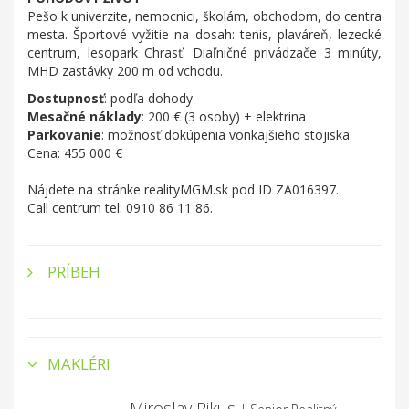
Pešo k univerzite, nemocnici, školám, obchodom, do centra
mesta. Športové vyžitie na dosah: tenis, plaváreň, lezecké
centrum, lesopark Chrasť. Diaľničné privádzače 3 minúty,
MHD zastávky 200 m od vchodu.
Dostupnosť
: podľa dohody
Mesačné náklady
: 200 € (3 osoby) + elektrina
Parkovanie
: možnosť dokúpenia vonkajšieho stojiska
Cena: 455 000 €
Nájdete na stránke realityMGM.sk pod ID ZA016397.
Call centrum tel: 0910 86 11 86.
PRÍBEH
MAKLÉRI
Miroslav Pikus