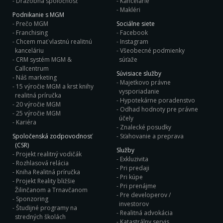
Dražobná spoločnosť
Kancelarie
Makléri
Podnikanie s MGM
Prečo MGM
Sociálne siete
Franchising
Facebook
Chcem mať vlastnú realitnú
Instagram
kanceláriu
Všeobecné podmienky
CRM systém MGM &
súťaže
Callcentrum
Súvisiace služby
Náš marketing
Majetkovo právne
15 výročie MGM a krst knihy
vysporiadanie
realitná príručka
Hypotekárne poradenstvo
20 výročie MGM
Odhad hodnoty pre právne
25 výročie MGM
účely
Kariéra
Znalecké posudky
Spoločenská zodpovodnosť
Sťahovanie a preprava
(CSR)
Služby
Projekt realitný vodičák
Exkluzivita
Rozhlasová relácia
Pri predaji
Kniha Realitná príručka
Pri kúpe
Projekt Reality bližšie
Pri prenájme
Žilinčanom a Trnavčanom
Pre developerov /
Sponzoring
investorov
Študijné programy na
Realitná advokácia
stredných školách
Katastrálny servis