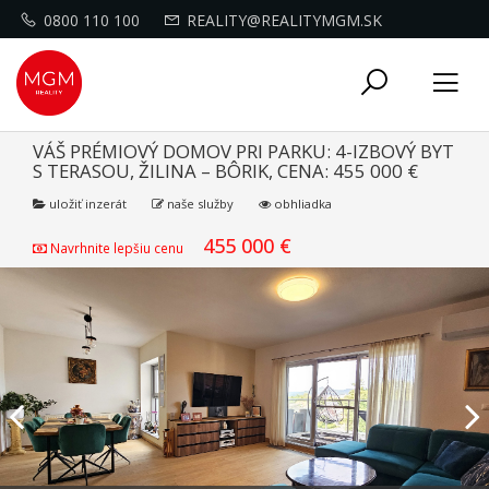
0800 110 100
REALITY@REALITYMGM.SK
Toggle
Tog
navigati
nav
VÁŠ PRÉMIOVÝ DOMOV PRI PARKU: 4-IZBOVÝ BYT
S TERASOU, ŽILINA – BÔRIK, CENA: 455 000 €
uložiť inzerát
naše služby
obhliadka
455 000 €
Navrhnite lepšiu cenu
Previous