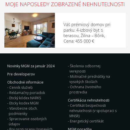
MOJE NAPOSLEDY ZOBRAZENÉ NEHNUTEĽNOSTI
Váš prémiový domov pri
parku: 4-izbový byt s
terasou, Žilina – Bôrik,
Cena: 455 000 €
Novinky MGM za január 2024
Školenia odbornej
verejnosti
Pre developerov
Motivačné prednášky na
vysokých školách
Obchodné informácie
Ochrana životného
Cenník služieb
prostredia
Reklamačny poriadok
Etický kódex NARKS
Certifikácia nehnuteľnosti
Eticky kodex MGM
Certifikát bezpečnosti
Všeobecne obch.
nehnuteľnosti (v spolupraci s
podmienky
MNSR)
Spracovanie osobných
Energetický certifikát
údajov
Boj proti praniu špinavých
MGM poradňa