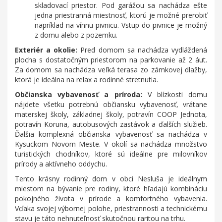
skladovací priestor. Pod garážou sa nachádza ešte
jedna priestranná miestnosť, ktorú je možné prerobiť
napríklad na vínnu pivnicu. Vstup do pivnice je možný
z domu alebo z pozemku.
Exteriér a okolie:
Pred domom sa nachádza vydláždená
plocha s dostatočným priestorom na parkovanie až 2 áut.
Za domom sa nachádza veľká terasa zo zámkovej dlažby,
ktorá je ideálna na relax a rodinné stretnutia.
Občianska vybavenosť a príroda:
V blízkosti domu
nájdete všetku potrebnú občiansku vybavenosť, vrátane
materskej školy, základnej školy, potravín COOP Jednota,
potravín Koruna, autobusových zastávok a ďalších služieb.
Ďalšia komplexná občianska vybavenosť sa nachádza v
Kysuckom Novom Meste. V okolí sa nachádza množstvo
turistických chodníkov, ktoré sú ideálne pre milovníkov
prírody a aktívneho oddychu.
Tento krásny rodinný dom v obci Nesluša je ideálnym
miestom na bývanie pre rodiny, ktoré hľadajú kombináciu
pokojného života v prírode a komfortného vybavenia.
Vďaka svojej výbornej polohe, priestrannosti a technickému
stavu je táto nehnuteľnosť skutočnou raritou na trhu.