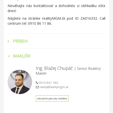
Neváhajte nás kontaktovať a dohodnite si obhliadku ešte
dnes!
Nájdete na stránke realityMGM.sk pod ID ZA016332. Call
centrum tel: 0910 86 11 86.
PRÍBEH
MAKLÉRI
Ing. Blažej Chupáč
| Senior Realitný
Maklér
0910 861 186
reality@realitymgm.sk
aktuálne ponuky makléra