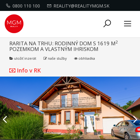
0800 110 100
REALITY@REALITYMGM.SK
Toggle
Tog
navigati
nav
2
RARITA NA TRHU: RODINNÝ DOM S 1619 M
POZEMKOM A VLASTNÝM IHRISKOM
uložiť inzerát
naše služby
obhliadka
Info v RK
Previous