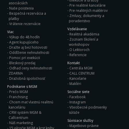
Exekúcie a dražby
asociáciách
Pre realitné kancelárie
Naše poistenia
Pre realitných maklérov
Bezpečná rezervácia a
Zmluvy, dokumenty a
platby
poradenstvo
Vrátenie rezervácie
Vzdelávanie
Viac
Realitná akadémia
Výkup do 48 hodín
Zoznam školení a
Agent kupujúceho
workshopov
Dražte aj bez hotovosti
O Lektoroch
Oddlženie nehnuteľnosti
Referencie
Pomoc pri exekúcii
Bleskový predaj
Kontakt
Odhad ceny nehnuteľnosti
Centrála MGM
ZDARMA
CALL CENTRUM
Dražobná spoločnosť
Kancelarie
Makléri
Podnikanie s MGM
Prečo MGM
Sociálne siete
Franchising
Facebook
Chcem mať vlastnú realitnú
Instagram
kanceláriu
Všeobecné podmienky
CRM systém MGM &
súťaže
Callcentrum
Súvisiace služby
Náš marketing
Majetkovo právne
15 výročie MGM a krst knihy