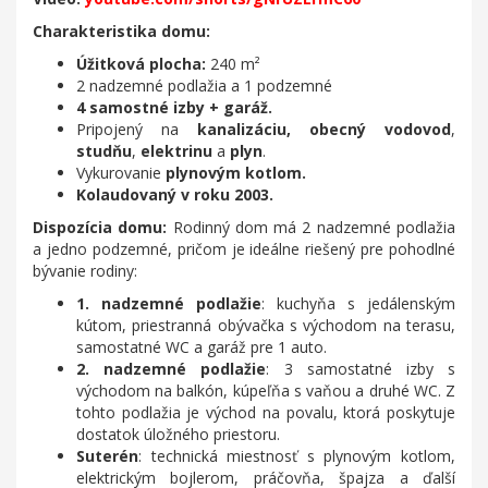
Charakteristika domu:
Úžitková plocha:
240 m²
2 nadzemné podlažia a 1 podzemné
4 samostné izby + garáž.
Pripojený na
kanalizáciu,
obecný vodovod
,
studňu
,
elektrinu
a
plyn
.
Vykurovanie
plynovým kotlom.
Kolaudovaný v roku 2003.
Dispozícia domu:
Rodinný dom má 2 nadzemné podlažia
a jedno podzemné, pričom je ideálne riešený pre pohodlné
bývanie rodiny:
1. nadzemné podlažie
: kuchyňa s jedálenským
kútom, priestranná obývačka s východom na terasu,
samostatné WC a garáž pre 1 auto.
2. nadzemné podlažie
: 3 samostatné izby s
východom na balkón, kúpeľňa s vaňou a druhé WC. Z
tohto podlažia je východ na povalu, ktorá poskytuje
dostatok úložného priestoru.
Suterén
: technická miestnosť s plynovým kotlom,
elektrickým bojlerom, práčovňa, špajza a ďalší