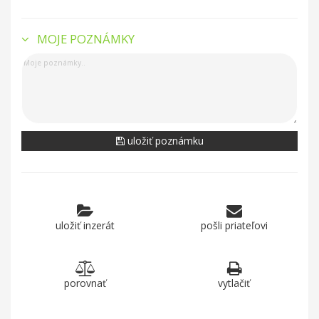
MOJE POZNÁMKY
uložiť poznámku
uložiť inzerát
pošli priateľovi
porovnať
vytlačiť