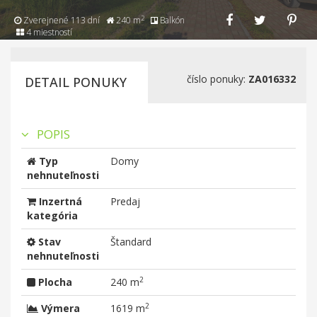
2
Zverejnené 113 dní
240 m
Balkón
4 miestností
číslo ponuky:
ZA016332
DETAIL PONUKY
POPIS
Typ
Domy
nehnuteľnosti
Inzertná
Predaj
kategória
Stav
Štandard
nehnuteľnosti
2
Plocha
240 m
2
Výmera
1619 m