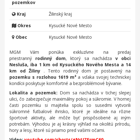
pozemkov
Kraj
Žilinský kraj
Okres
Kysucké Nové Mesto
Obec
Kysucké Nové Mesto
MGM Vám ponúka exkluzívne na predaj
priestranný
rodinný dom
, ktorý sa nachádza
v obci
Nesluša, iba 1 km od Kysuckého Nového Mesta a 14
km od Žiliny
. Tento rodinný dom je postavený na
pozemku s rozlohou 1619 m²
a vďaka svojej technickej
kondícii poskytuje komfortné a bezproblémové bývanie.
Lokalita a pozemok:
Dom sa nachádza v tichej slepej
ulici, čo zabezpečuje maximálny pokoj a súkromie. V hornej
časti pozemku si majitelia spolu so susedmi vytvorili
súkromné futbalové ihrisko, ktoré je ideálne na rôzne
športové aktivity, ale môže byť prispôsobené aj iným
potrebám. Výhodou je aj krásny výhľad na okolitú prírodu,
hory a lesy, ktoré sú priamo pred vašimi očami.
Video:
youtube.com/shorts/gNrUZErmC60