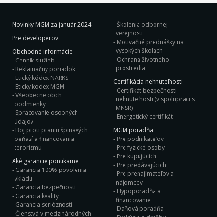
Novinky MGM za január 2024
Školenia odbornej
verejnosti
Pre developerov
Motivačné prednášky na
vysokých školách
Obchodné informácie
Ochrana životného
Cenník služieb
prostredia
Reklamačny poriadok
Etický kódex NARKS
Certifikácia nehnuteľnosti
Eticky kodex MGM
Certifikát bezpečnosti
Všeobecne obch.
nehnuteľnosti (v spolupraci s
podmienky
MNSR)
Spracovanie osobných
Energetický certifikát
údajov
Boj proti praniu špinavých
MGM poradňa
peňazí a financovania
Pre podnikateľov
terorizmu
Pre fyzické osoby
Pre kupujúcich
Aké garancie ponúkame
Pre predávajúcich
Garancia 100% povolenia
Pre prenajímateľov a
vkladu
nájomcov
Garancia bezpečnosti
Hypoporadňa a
Garancia kvality
financovanie
Garancia serióznosti
Daňová poradňa
Členstvá v medzinárodných