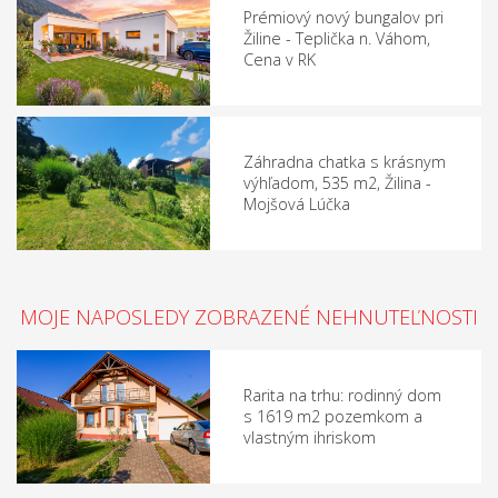
Prémiový nový bungalov pri
Žiline - Teplička n. Váhom,
Cena v RK
Záhradna chatka s krásnym
výhľadom, 535 m2, Žilina -
Mojšová Lúčka
MOJE NAPOSLEDY ZOBRAZENÉ NEHNUTEĽNOSTI
Rarita na trhu: rodinný dom
s 1619 m2 pozemkom a
vlastným ihriskom