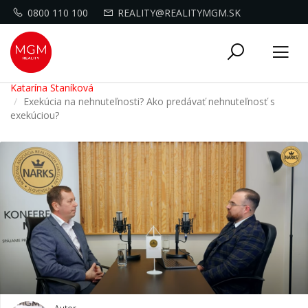
0800 110 100
REALITY@REALITYMGM.SK
Toggle
Tog
navigati
nav
Katarína Staníková
Exekúcia na nehnuteľnosti? Ako predávať nehnuteľnosť s
exekúciou?