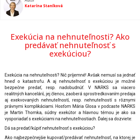
Autor
Katarína Staníková
Exekúcia na nehnuteľnosti? Ako
predávať nehnuteľnosť s
exekúciou?
Exekúcia na nehnuteľnosti? Nič príjemné! Avšak nemusí sa jednať
hneď o katastrofu. A aj nehnuteľnosť s exekúciou je možné
bezpečne predať, resp. nadobudnúť. V NARKS sa viacero
realitných kancelárií, jej členov, zaoberá sprostredkovaním predaja
aj exekvovaných nehnuteľností, resp. nehnuteľností s rôznymi
právnymi komplikáciami. Hosťom Mária Glosa v podcaste NARKS
je Martin Thomka, súdny exekútor a hlavnou témou je ako sa
vysporiadať s exekúciami na nehnuteľnostiach. Ďalej sa dozviete:
Dá sa predať/kúpiť nehnuteľnosť s exekúciou?
Ako najbezpečnejšie kupovať/predávať nehnuteľnosť, na ktorej je