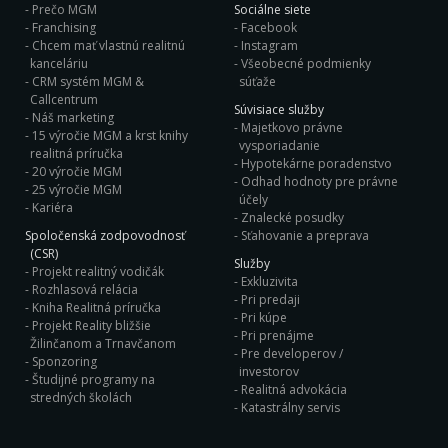
Prečo MGM
Sociálne siete
Franchising
Facebook
Chcem mať vlastnú realitnú
Instagram
kanceláriu
Všeobecné podmienky
CRM systém MGM &
súťaže
Callcentrum
Súvisiace služby
Náš marketing
Majetkovo právne
15 výročie MGM a krst knihy
vysporiadanie
realitná príručka
Hypotekárne poradenstvo
20 výročie MGM
Odhad hodnoty pre právne
25 výročie MGM
účely
Kariéra
Znalecké posudky
Spoločenská zodpovodnosť
Sťahovanie a preprava
(CSR)
Služby
Projekt realitný vodičák
Exkluzivita
Rozhlasová relácia
Pri predaji
Kniha Realitná príručka
Pri kúpe
Projekt Reality bližšie
Pri prenájme
Žilinčanom a Trnavčanom
Pre developerov /
Sponzoring
investorov
Študijné programy na
Realitná advokácia
stredných školách
Katastrálny servis