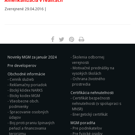
Amerikanizácia v realitách
Zverejnené 29.04.2016 |
Novinky MGM za január 2024
Školenia odbornej
verejnosti
Pre developerov
Motivačné prednášky na
vysokých školách
Obchodné informácie
Ochrana životného
Cenník služieb
prostredia
Reklamačny poriadok
Etický kódex NARKS
Certifikácia nehnuteľnosti
Eticky kodex MGM
Certifikát bezpečnosti
Všeobecne obch.
nehnuteľnosti (v spolupraci s
podmienky
MNSR)
Spracovanie osobných
Energetický certifikát
údajov
Boj proti praniu špinavých
MGM poradňa
peňazí a financovania
Pre podnikateľov
terorizmu
Pre fyzické osoby