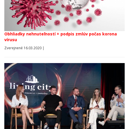
Obhliadky nehnuteľností + podpis zmlúv počas korona
vírusu
Zverejnené 16.03.2020 |