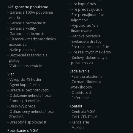
Pre kupujúcich
Aké garancie ponúkame
Pre predávajúcich
Garancia 100% povolenia
Pre prenajímateľov a
vkladu
nájomcov
Garancia bezpečnosti
Hypoporadňa a
Garancia kvality
financovanie
Garancia serióznosti
Daňová poradňa
Členstvá v medzinárodných
Exekúcie a dražby
asociáciách
Pre realitné kancelárie
Naše poistenia
Pre realitných maklérov
Bezpečná rezervácia a
Zmluvy, dokumenty a
platby
poradenstvo
Vrátenie rezervácie
Vzdelávanie
Viac
Realitná akadémia
Výkup do 48 hodín
Zoznam školení a
Agent kupujúceho
workshopov
Dražte aj bez hotovosti
O Lektoroch
Oddlženie nehnuteľnosti
Referencie
Pomoc pri exekúcii
Bleskový predaj
Kontakt
Odhad ceny nehnuteľnosti
Centrála MGM
ZDARMA
CALL CENTRUM
Dražobná spoločnosť
Kancelarie
Makléri
Podnikanie s MGM