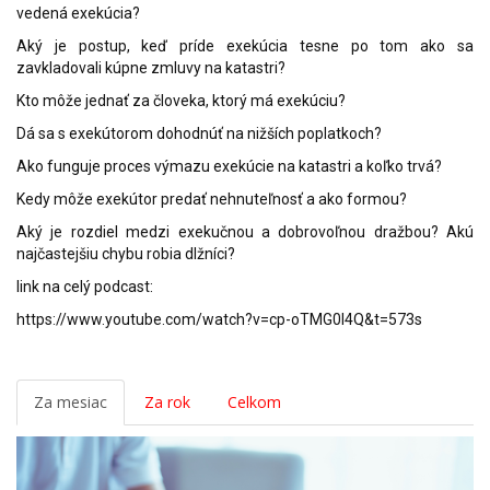
vedená exekúcia?
Aký je postup, keď príde exekúcia tesne po tom ako sa
zavkladovali kúpne zmluvy na katastri?
Kto môže jednať za človeka, ktorý má exekúciu?
Dá sa s exekútorom dohodnúť na nižších poplatkoch?
Ako funguje proces výmazu exekúcie na katastri a koľko trvá?
Kedy môže exekútor predať nehnuteľnosť a ako formou?
Aký je rozdiel medzi exekučnou a dobrovoľnou dražbou? Akú
najčastejšiu chybu robia dlžníci?
link na celý podcast:
https://www.youtube.com/watch?v=cp-oTMG0I4Q&t=573s
Za mesiac
Za rok
Celkom