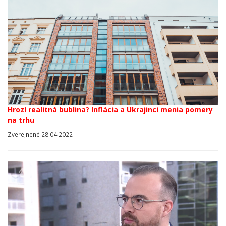
Hrozí realitná bublina? Inflácia a Ukrajinci menia pomery
na trhu
Zverejnené 28.04.2022 |