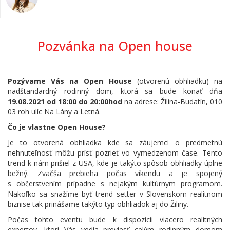
Pozvánka na Open house
Pozývame Vás na Open House
(otvorenú obhliadku) na
nadštandardný rodinný dom, ktorá sa bude konať dňa
19.08.2021 od 18:00 do 20:00hod
na adrese: Žilina-Budatín, 010
03 roh ulíc Na Lány a Letná.
Čo je vlastne Open House?
Je to otvorená obhliadka kde sa záujemci o predmetnú
nehnuteľnosť môžu prísť pozrieť vo vymedzenom čase. Tento
trend k nám prišiel z USA, kde je takýto spôsob obhliadky úplne
bežný. Zväčša prebieha počas víkendu a je spojený
s občerstvením prípadne s nejakým kultúrnym programom.
Nakoľko sa snažíme byť trend setter v Slovenskom realitnom
biznise tak prinášame takýto typ obhliadok aj do Žiliny.
Počas tohto eventu bude k dispozícii viacero realitných
expertov, ktorí Vás vedia previesť celým rodinným domom