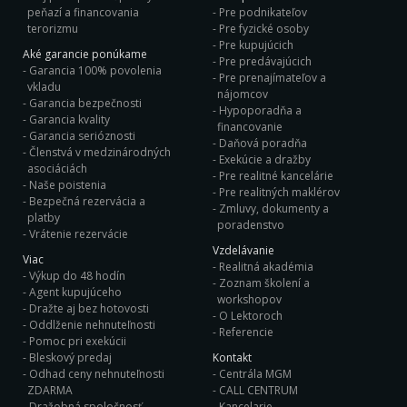
peňazí a financovania
Pre podnikateľov
terorizmu
Pre fyzické osoby
Pre kupujúcich
Aké garancie ponúkame
Pre predávajúcich
Garancia 100% povolenia
Pre prenajímateľov a
vkladu
nájomcov
Garancia bezpečnosti
Hypoporadňa a
Garancia kvality
financovanie
Garancia serióznosti
Daňová poradňa
Členstvá v medzinárodných
Exekúcie a dražby
asociáciách
Pre realitné kancelárie
Naše poistenia
Pre realitných maklérov
Bezpečná rezervácia a
Zmluvy, dokumenty a
platby
poradenstvo
Vrátenie rezervácie
Vzdelávanie
Viac
Realitná akadémia
Výkup do 48 hodín
Zoznam školení a
Agent kupujúceho
workshopov
Dražte aj bez hotovosti
O Lektoroch
Oddlženie nehnuteľnosti
Referencie
Pomoc pri exekúcii
Bleskový predaj
Kontakt
Odhad ceny nehnuteľnosti
Centrála MGM
ZDARMA
CALL CENTRUM
Dražobná spoločnosť
Kancelarie