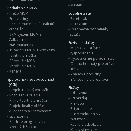
Makléri
Podnikanie s MGM
Prečo MGM
Sociálne siete
Franchising
Facebook
Chcem mať vlastnú realitnú
Instagram
kanceláriu
Všeobecné podmienky
CRM systém MGM &
súťaže
Callcentrum
Súvisiace služby
Náš marketing
Majetkovo právne
15 výročie MGM a krst knihy
vysporiadanie
realitná príručka
Hypotekárne poradenstvo
20 výročie MGM
Odhad hodnoty pre právne
25 výročie MGM
účely
Kariéra
Znalecké posudky
Spoločenská zodpovodnosť
Sťahovanie a preprava
(CSR)
Služby
Projekt realitný vodičák
Exkluzivita
Rozhlasová relácia
Pri predaji
Kniha Realitná príručka
Pri kúpe
Projekt Reality bližšie
Pri prenájme
Žilinčanom a Trnavčanom
Pre developerov /
Sponzoring
investorov
Študijné programy na
Realitná advokácia
stredných školách
Katastrálny servis