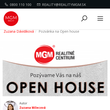
0800 110 100
REALITY@REALITYMGM.SK
Toggle
Tog
navigati
nav
Zuzana Dávidiková
Pozvánka na Open house
Autor
Zuzana Milecová