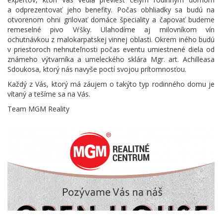
a odprezentovať jeho benefity. Počas obhliadky sa budú na
otvorenom ohni grilovať domáce špeciality a čapovať budeme
remeselné pivo Vŕšky. Ulahodíme aj milovníkom vín
ochutnávkou z malokarpatskej vinnej oblasti. Okrem iného budú
v priestoroch nehnuteľnosti počas eventu umiestnené diela od
známeho výtvarníka a umeleckého sklára Mgr. art. Achilleasa
Sdoukosa, ktorý nás navyše poctí svojou prítomnosťou.
Každý z Vás, ktorý má záujem o takýto typ rodinného domu je
vítaný a tešíme sa na Vás.
Team MGM Reality