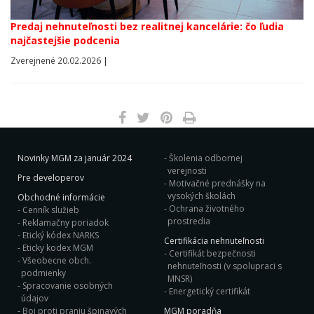
Predaj nehnuteľnosti bez realitnej kancelárie: čo ľudia
najčastejšie podcenia
Zverejnené 20.02.2026 |
Novinky MGM za január 2024
Školenia odbornej
verejnosti
Pre developerov
Motivačné prednášky na
vysokých školách
Obchodné informácie
Ochrana životného
Cenník služieb
prostredia
Reklamačny poriadok
Etický kódex NARKS
Certifikácia nehnuteľnosti
Eticky kodex MGM
Certifikát bezpečnosti
Všeobecne obch.
nehnuteľnosti (v spolupraci s
podmienky
MNSR)
Spracovanie osobných
Energetický certifikát
údajov
Boj proti praniu špinavých
MGM poradňa