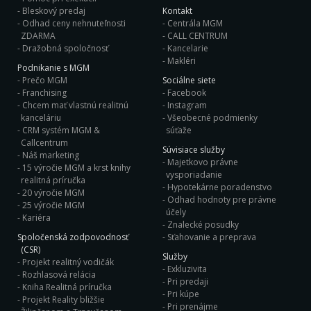
Bleskový predaj
Kontakt
Odhad ceny nehnuteľnosti
Centrála MGM
ZDARMA
CALL CENTRUM
Dražobná spoločnosť
Kancelarie
Makléri
Podnikanie s MGM
Prečo MGM
Sociálne siete
Franchising
Facebook
Chcem mať vlastnú realitnú
Instagram
kanceláriu
Všeobecné podmienky
CRM systém MGM &
súťaže
Callcentrum
Súvisiace služby
Náš marketing
Majetkovo právne
15 výročie MGM a krst knihy
vysporiadanie
realitná príručka
Hypotekárne poradenstvo
20 výročie MGM
Odhad hodnoty pre právne
25 výročie MGM
účely
Kariéra
Znalecké posudky
Spoločenská zodpovodnosť
Sťahovanie a preprava
(CSR)
Služby
Projekt realitný vodičák
Exkluzivita
Rozhlasová relácia
Pri predaji
Kniha Realitná príručka
Pri kúpe
Projekt Reality bližšie
Pri prenájme