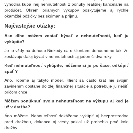
výhodná kúpa inej nehnuteľnosti z ponuky realitnej kancelárie na
protiúčet. Okrem priamych výkupov poskytujeme aj rýchle
okamžité pôžičky bez skúmania príjmu.
Najčastejšie otázky:
Ako dlho môžem zostať bývať v nehnuteľnosti, keď ju
vykúpite?
Je to vždy na dohode.Niekedy sa s klientami dohodneme tak, že
zostávajú ďalej bývať v nehnuteľnosti aj jeden či dva roky.
Keď nehnuteľnosť vykúpite, môžeme si ju po čase, odkúpiť
späť ?
Áno, robíme aj takýto model. Klient sa často krát nie svojim
zavinením dostane do zlej finančnej situácie a potrebuje ju riešiť,
pričom chce
Môžem ponúknuť svoju nehnuteľnosť na výkupu aj keď je
už v dražbe?
Áno môžete. Nehnuteľnosť dokážeme vykúpiť aj bezprostredne
pred dražbou, dokonca aj vtedy pokiaľ už prebehlo prvé kolo
dražby.