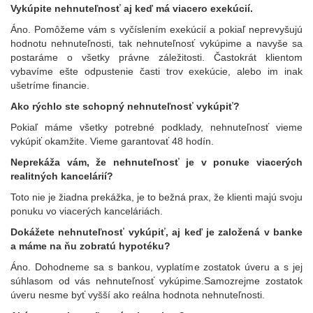
Vykúpite nehnuteľnosť aj keď má viacero exekúcií.
Áno. Pomôžeme vám s vyčíslením exekúcií a pokiaľ neprevyšujú
hodnotu nehnuteľnosti, tak nehnuteľnosť vykúpime a navyše sa
postaráme o všetky právne záležitosti. Častokrát klientom
vybavíme ešte odpustenie časti trov exekúcie, alebo im inak
ušetríme financie.
Ako rýchlo ste schopný nehnuteľnosť vykúpiť?
Pokiaľ máme všetky potrebné podklady, nehnuteľnosť vieme
vykúpiť okamžite. Vieme garantovať 48 hodín.
Neprekáža vám, že nehnuteľnosť je v ponuke viacerých
realitných kancelárií?
Toto nie je žiadna prekážka, je to bežná prax, že klienti majú svoju
ponuku vo viacerých kanceláriách.
Dokážete nehnuteľnosť vykúpiť, aj keď je založená v banke
a máme na ňu zobratú hypotéku?
Áno. Dohodneme sa s bankou, vyplatíme zostatok úveru a s jej
súhlasom od vás nehnuteľnosť vykúpime.Samozrejme zostatok
úveru nesme byť vyšší ako reálna hodnota nehnuteľnosti.