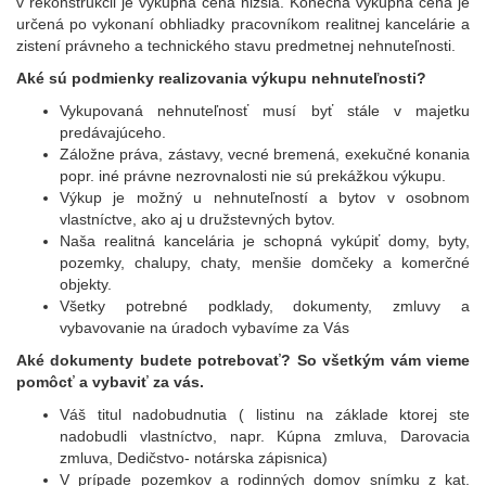
v rekonštrukcii je výkupná cena nižšia. Konečná výkupná cena je
určená po vykonaní obhliadky pracovníkom realitnej kancelárie a
zistení právneho a technického stavu predmetnej nehnuteľnosti.
Aké sú podmienky realizovania výkupu nehnuteľnosti?
Vykupovaná nehnuteľnosť musí byť stále v majetku
predávajúceho.
Záložne práva, zástavy, vecné bremená, exekučné konania
popr. iné právne nezrovnalosti nie sú prekážkou výkupu.
Výkup je možný u nehnuteľností a bytov v osobnom
vlastníctve, ako aj u družstevných by­tov.
Naša realitná kancelária je schopná vykúpiť domy, byty,
pozemky, chalupy, chaty, menšie domčeky a komerčné
objekty.
Všetky potrebné podklady, dokumenty, zmluvy a
vybavovanie na úradoch vybavíme za Vás
Aké dokumenty budete potrebovať? So všetkým vám vieme
pomôcť a vybaviť za vás.
Váš titul nadobudnutia ( listinu na základe ktorej ste
nadobudli vlastníctvo, napr. Kúpna zmluva, Darovacia
zmluva, Dedičstvo- notárska zápisnica)
V prípade pozemkov a rodinných domov snímku z kat.