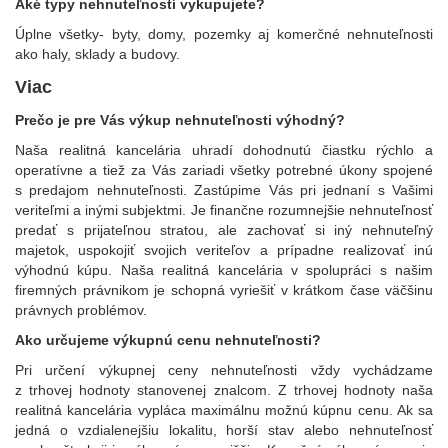
Aké typy nehnuteľností vykupujete?
Úplne všetky- byty, domy, pozemky aj komerčné nehnuteľnosti
ako haly, sklady a budovy.
Viac
Prečo je pre Vás výkup nehnuteľnosti výhodný?
Naša realitná kancelária uhradí dohodnutú čiastku rýchlo a
operatívne a tiež za Vás zariadi všetky potrebné úkony spojené
s predajom nehnuteľnosti. Zastúpime Vás pri jednaní s Vašimi
veriteľmi a inými subjektmi. Je finančne rozumnejšie nehnuteľnosť
predať s prijateľnou stratou, ale zachovať si iný nehnuteľný
majetok, uspokojiť svojich veriteľov a prípadne realizovať inú
výhodnú kúpu. Naša realitná kancelária v spolupráci s našim
firemných právnikom je schopná vyriešiť v krátkom čase väčšinu
právnych problémov.
Ako určujeme výkupnú cenu nehnuteľnosti?
Pri určení výkupnej ceny nehnuteľnosti vždy vychádzame
z trhovej hodnoty stanovenej znalcom. Z trhovej hodnoty naša
realitná kancelária vypláca maximálnu možnú kúpnu cenu. Ak sa
jedná o vzdialenejšiu lokalitu, horší stav alebo nehnuteľnosť