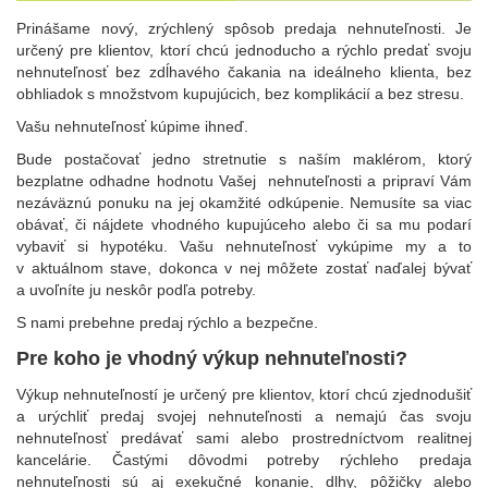
Prinášame nový, zrýchlený spôsob predaja nehnuteľnosti. Je
určený pre klientov, ktorí chcú jednoducho a rýchlo predať svoju
nehnuteľnosť bez zdĺhavého čakania na ideálneho klienta, bez
obhliadok s množstvom kupujúcich, bez komplikácií a bez stresu.
Vašu nehnuteľnosť kúpime ihneď.
Bude postačovať jedno stretnutie s naším maklérom, ktorý
bezplatne odhadne hodnotu Vašej nehnuteľnosti a pripraví Vám
nezáväznú ponuku na jej okamžité odkúpenie. Nemusíte sa viac
obávať, či nájdete vhodného kupujúceho alebo či sa mu podarí
vybaviť si hypotéku. Vašu nehnuteľnosť vykúpime my a to
v aktuálnom stave, dokonca v nej môžete zostať naďalej bývať
a uvoľníte ju neskôr podľa potreby.
S nami prebehne predaj rýchlo a bezpečne.
Pre koho je vhodný výkup nehnuteľnosti?
Výkup nehnuteľností je určený pre klientov, ktorí chcú zjednodušiť
a urýchliť predaj svojej nehnuteľnosti a nemajú čas svoju
nehnuteľnosť predávať sami alebo prostredníctvom realitnej
kancelárie. Častými dôvodmi potreby rýchleho predaja
nehnuteľnosti sú aj exekučné konanie, dlhy, pôžičky alebo