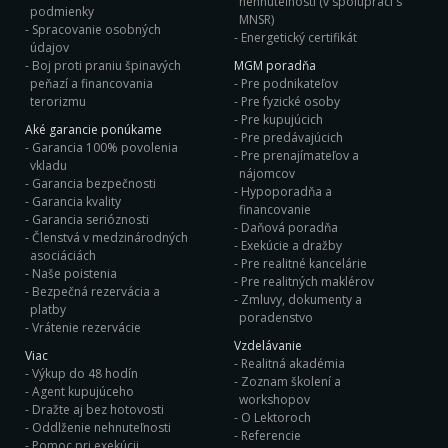
nehnuteľnosti (v spolupraci s
podmienky
MNSR)
Spracovanie osobných
Energetický certifikát
údajov
Boj proti praniu špinavých
MGM poradňa
peňazí a financovania
Pre podnikateľov
terorizmu
Pre fyzické osoby
Pre kupujúcich
Aké garancie ponúkame
Pre predávajúcich
Garancia 100% povolenia
Pre prenajímateľov a
vkladu
nájomcov
Garancia bezpečnosti
Hypoporadňa a
Garancia kvality
financovanie
Garancia serióznosti
Daňová poradňa
Členstvá v medzinárodných
Exekúcie a dražby
asociáciách
Pre realitné kancelárie
Naše poistenia
Pre realitných maklérov
Bezpečná rezervácia a
Zmluvy, dokumenty a
platby
poradenstvo
Vrátenie rezervácie
Vzdelávanie
Viac
Realitná akadémia
Výkup do 48 hodín
Zoznam školení a
Agent kupujúceho
workshopov
Dražte aj bez hotovosti
O Lektoroch
Oddlženie nehnuteľnosti
Referencie
Pomoc pri exekúcii