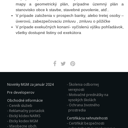
mapy a geometrický plán, prípadne územný plán a
stanovisko obce k stavbe, stavebné povolenie, atď..
V prípade založenia v prospech banky, alebo tretej osoby –
úverovú, zabezpečovaciu zmluvu , zmluvu o pôžičke
V prípade exekučných konaní- vyčíslenú výšku pohľadávok,
všetky dostupné listiny od exekútora
Novinky MGM za január 2024
Školenia odbornej
verejnosti
Pre developerov
Motivačné prednášky na
vysokých školách
Obchodné informácie
Ochrana životného
Cenník služieb
prostredia
Reklamačny poriadok
Etický kódex NARKS
Certifikácia nehnuteľnosti
Eticky kodex MGM
Certifikát bezpečnosti
Všeobecne obch.