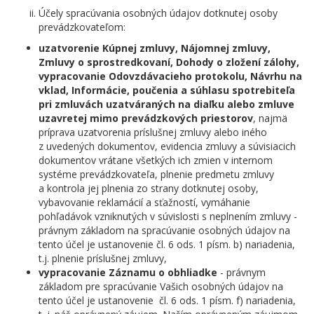
Účely spracúvania osobných údajov dotknutej osoby
prevádzkovateľom:
uzatvorenie Kúpnej zmluvy, Nájomnej zmluvy,
Zmluvy o sprostredkovaní, Dohody o zložení zálohy,
vypracovanie Odovzdávacieho protokolu, Návrhu na
vklad, Informácie, poučenia a súhlasu spotrebiteľa
pri zmluvách uzatváraných na diaľku alebo zmluve
uzavretej mimo prevádzkových priestorov
, najmä
príprava uzatvorenia príslušnej zmluvy alebo iného
z uvedených dokumentov, evidencia zmluvy a súvisiacich
dokumentov vrátane všetkých ich zmien v internom
systéme prevádzkovateľa, plnenie predmetu zmluvy
a kontrola jej plnenia zo strany dotknutej osoby,
vybavovanie reklamácií a sťažností, vymáhanie
pohľadávok vzniknutých v súvislosti s neplnením zmluvy -
právnym základom na spracúvanie osobných údajov na
tento účel je ustanovenie čl. 6 ods. 1 písm. b) nariadenia,
t.j. plnenie príslušnej zmluvy,
vypracovanie Záznamu o obhliadke
- právnym
základom pre spracúvanie Vašich osobných údajov na
tento účel je ustanovenie čl. 6 ods. 1 písm. f) nariadenia,