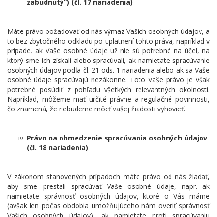
zabudnutý“) (čl. 17 nariadenia)
Máte právo požadovať od nás výmaz Vašich osobných údajov, a
to bez zbytočného odkladu po uplatnení tohto práva, napríklad v
prípade, ak Vaše osobné údaje už nie sú potrebné na účel, na
ktorý sme ich získali alebo spracúvali, ak namietate spracúvanie
osobných údajov podľa čl. 21 ods. 1 nariadenia alebo ak sa Vaše
osobné údaje spracúvajú nezákonne. Toto Vaše právo je však
potrebné posúdiť z pohľadu všetkých relevantných okolností.
Napríklad, môžeme mať určité právne a regulačné povinnosti,
čo znamená, že nebudeme môcť vašej žiadosti vyhovieť.
Právo na obmedzenie spracúvania osobných údajov
(čl. 18 nariadenia)
V zákonom stanovených prípadoch máte právo od nás žiadať,
aby sme prestali spracúvať Vaše osobné údaje, napr. ak
namietate správnosť osobných údajov, ktoré o Vás máme
(avšak len počas obdobia umožňujúceho nám overiť správnosť
Vašich osobných údajov), ak namietate proti spracúvaniu