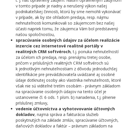
t. j. náš oprávnený záujem. Naším oprávneným záujmom
v tomto prípade je riadny a nerušený výkon našej
podnikateľskej činnosti, ktorú by sme nemohli vykonávať
v prípade, ak by ste ohľadom predaja, resp. nájmu
nehnuteľnosti komunikovali so záujemcom bez našej
účasti napriek tomu, že záujemca Vám bol predstavený
našou spoločnosťou,
spracúvanie osobných údajov za účelom realizácie
inzercie cez internetové realitné portály v
realitných CRM softvéroch
, t.j. ponuka nehnuteľností
za účelom ich predaja, resp. prenájmu tretej osobe,
pričom v príslušných realitných CRM softvéroch sú
k jednotlivým nehnuteľnostiam z dôvodu jednoduchšej
identifikácie pre prevádzkovateľa uvádzané aj osobné
údaje dotknutej osoby ako vlastníka nehnuteľnosti, ktoré
však nie sú viditeľné tretím osobám - právnym základom
na spracúvanie osobných údajov na tento účel je
ustanovenie čl. 6 ods. 1 písm. b) nariadenia, t.j. plnenie
príslušnej zmluvy,
vedenie účtovníctva a vyhotovovanie účtovných
dokladov
, najmä správa a fakturácia služieb
poskytnutých na základe zmlúv, spracúvanie účtovných,
daňových dokladov a faktúr – právnym základom na