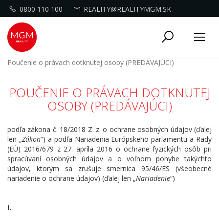
0800 110 100
REALITY@REALITYMGM.SK
Toggle
Tog
navigati
nav
Poučenie o právach dotknutej osoby (PREDÁVAJÚCI)
POUČENIE O PRÁVACH DOTKNUTEJ
OSOBY (PREDÁVAJÚCI)
podľa zákona č. 18/2018 Z. z. o ochrane osobných údajov (ďalej
len „
Zákon
“) a podľa Nariadenia Európskeho parlamentu a Rady
(EÚ) 2016/679 z 27. apríla 2016 o ochrane fyzických osôb pri
spracúvaní osobných údajov a o voľnom pohybe takýchto
údajov, ktorým sa zrušuje smernica 95/46/ES (všeobecné
nariadenie o ochrane údajov) (ďalej len „
Nariadenie
“)
I.