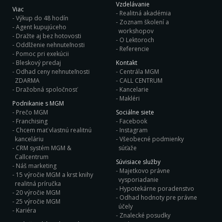
Vzdelávanie
Viac
Realitná akadémia
Výkup do 48 hodín
Zoznam školení a
Agent kupujúceho
workshopov
Dražte aj bez hotovosti
O Lektoroch
Oddlženie nehnuteľnosti
Referencie
Pomoc pri exekúcii
Bleskový predaj
Kontakt
Odhad ceny nehnuteľnosti
Centrála MGM
ZDARMA
CALL CENTRUM
Dražobná spoločnosť
Kancelarie
Makléri
Podnikanie s MGM
Prečo MGM
Sociálne siete
Franchising
Facebook
Chcem mať vlastnú realitnú
Instagram
kanceláriu
Všeobecné podmienky
CRM systém MGM &
súťaže
Callcentrum
Súvisiace služby
Náš marketing
Majetkovo právne
15 výročie MGM a krst knihy
vysporiadanie
realitná príručka
Hypotekárne poradenstvo
20 výročie MGM
Odhad hodnoty pre právne
25 výročie MGM
účely
Kariéra
Znalecké posudky