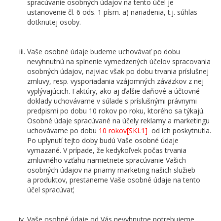
spracúvanie osobných údajov na tento účel je
ustanovenie čl. 6 ods. 1 písm. a) nariadenia, t.j. súhlas
dotknutej osoby.
Vaše osobné údaje budeme uchovávať po dobu
nevyhnutnú na splnenie vymedzených účelov spracovania
osobných údajov, najviac však po dobu trvania príslušnej
zmluvy, resp. vysporiadania vzájomných záväzkov z nej
vyplývajúcich. Faktúry, ako aj ďalšie daňové a účtovné
doklady uchovávame v súlade s príslušnými právnymi
predpismi po dobu 10 rokov po roku, ktorého sa týkajú.
Osobné údaje spracúvané na účely reklamy a marketingu
uchovávame po dobu
10 rokov
[SKL1]
od ich poskytnutia.
Po uplynutí tejto doby budú Vaše osobné údaje
vymazané. V prípade, že kedykoľvek počas trvania
zmluvného vzťahu namietnete spracúvanie Vašich
osobných údajov na priamy marketing našich služieb
a produktov, prestaneme Vaše osobné údaje na tento
účel spracúvať;
Vaše osobné údaje od Vás nevyhnutne potrebujeme,