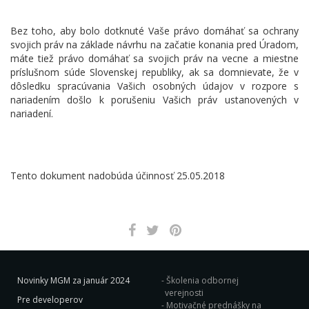
Bez toho, aby bolo dotknuté Vaše právo domáhať sa ochrany
svojich práv na základe návrhu na začatie konania pred Úradom,
máte tiež právo domáhať sa svojich práv na vecne a miestne
príslušnom súde Slovenskej republiky, ak sa domnievate, že v
dôsledku spracúvania Vašich osobných údajov v rozpore s
nariadením došlo k porušeniu Vašich práv ustanovených v
nariadení.
Tento dokument nadobúda účinnosť 25.05.2018
Novinky MGM za január 2024
Školenia odbornej
verejnosti
Pre developerov
Motivačné prednášky na