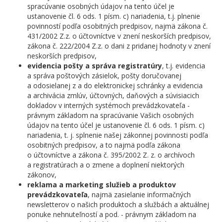
spracúvanie osobných údajov na tento účel je
ustanovenie čl. 6 ods. 1 písm. c) nariadenia, t.j. plnenie
povinností podľa osobitných predpisov, najmä zákona č.
431/2002 Z.z. o účtovníctve v znení neskorších predpisov,
zákona č. 222/2004 Z.z. o dani z pridanej hodnoty v znení
neskorších predpisov,
evidencia pošty a správa registratúry
, t.j. evidencia
a správa poštových zásielok, pošty doručovanej
a odosielanej z a do elektronickej schránky a evidencia
a archivácia zmlúv, účtovných, daňových a súvisiacich
dokladov v interných systémoch prevádzkovateľa -
právnym základom na spracúvanie Vašich osobných
údajov na tento účel je ustanovenie čl. 6 ods. 1 písm. c)
nariadenia, t. j. splnenie našej zákonnej povinnosti podľa
osobitných predpisov, a to najmä podľa zákona
o účtovníctve a zákona č. 395/2002 Z. z. o archívoch
a registratúrach a o zmene a doplnení niektorých
zákonov,
reklama a marketing služieb a produktov
prevádzkovateľa
, najmä zasielanie informačných
newsletterov o našich produktoch a službách a aktuálnej
ponuke nehnuteľností a pod. - právnym základom na