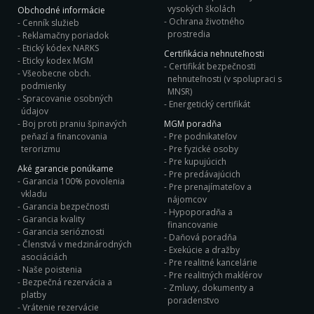
vysokých školách
Obchodné informácie
Ochrana životného
Cenník služieb
prostredia
Reklamačny poriadok
Etický kódex NARKS
Certifikácia nehnuteľnosti
Eticky kodex MGM
Certifikát bezpečnosti
Všeobecne obch.
nehnuteľnosti (v spolupraci s
podmienky
MNSR)
Spracovanie osobných
Energetický certifikát
údajov
Boj proti praniu špinavých
MGM poradňa
peňazí a financovania
Pre podnikateľov
terorizmu
Pre fyzické osoby
Pre kupujúcich
Aké garancie ponúkame
Pre predávajúcich
Garancia 100% povolenia
Pre prenajímateľov a
vkladu
nájomcov
Garancia bezpečnosti
Hypoporadňa a
Garancia kvality
financovanie
Garancia serióznosti
Daňová poradňa
Členstvá v medzinárodných
Exekúcie a dražby
asociáciách
Pre realitné kancelárie
Naše poistenia
Pre realitných maklérov
Bezpečná rezervácia a
Zmluvy, dokumenty a
platby
poradenstvo
Vrátenie rezervácie