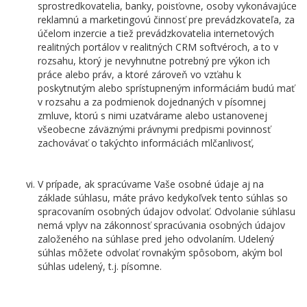
sprostredkovatelia, banky, poisťovne, osoby vykonávajúce
reklamnú a marketingovú činnosť pre prevádzkovateľa, za
účelom inzercie a tiež prevádzkovatelia internetových
realitných portálov v realitných CRM softvéroch, a to v
rozsahu, ktorý je nevyhnutne potrebný pre výkon ich
práce alebo práv, a ktoré zároveň vo vzťahu k
poskytnutým alebo sprístupneným informáciám budú mať
v rozsahu a za podmienok dojednaných v písomnej
zmluve, ktorú s nimi uzatvárame alebo ustanovenej
všeobecne záväznými právnymi predpismi povinnosť
zachovávať o takýchto informáciách mlčanlivosť,
V prípade, ak spracúvame Vaše osobné údaje aj na
základe súhlasu, máte právo kedykoľvek tento súhlas so
spracovaním osobných údajov odvolať. Odvolanie súhlasu
nemá vplyv na zákonnosť spracúvania osobných údajov
založeného na súhlase pred jeho odvolaním. Udelený
súhlas môžete odvolať rovnakým spôsobom, akým bol
súhlas udelený, t.j. písomne.