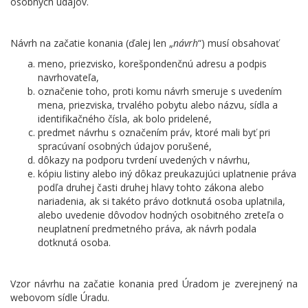
osobných údajov.
Návrh na začatie konania (ďalej len „
návrh
“) musí obsahovať
meno, priezvisko, korešpondenčnú adresu a podpis
navrhovateľa,
označenie toho, proti komu návrh smeruje s uvedením
mena, priezviska, trvalého pobytu alebo názvu, sídla a
identifikačného čísla, ak bolo pridelené,
predmet návrhu s označením práv, ktoré mali byť pri
spracúvaní osobných údajov porušené,
dôkazy na podporu tvrdení uvedených v návrhu,
kópiu listiny alebo iný dôkaz preukazujúci uplatnenie práva
podľa druhej časti druhej hlavy tohto zákona alebo
nariadenia, ak si takéto právo dotknutá osoba uplatnila,
alebo uvedenie dôvodov hodných osobitného zreteľa o
neuplatnení predmetného práva, ak návrh podala
dotknutá osoba.
Vzor návrhu na začatie konania pred Úradom je zverejnený na
webovom sídle Úradu.