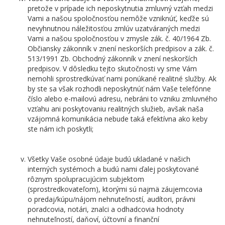
pretože v prípade ich neposkytnutia zmluvný vzťah medzi
Vami a našou spoločnosťou nemôže vzniknúť, keďže sú
nevyhnutnou náležitosťou zmlúv uzatváraných medzi
Vami a našou spoločnosťou v zmysle zák. č. 40/1964 Zb.
Občiansky zákonník v znení neskorších predpisov a zák. č.
513/1991 Zb. Obchodný zákonník v znení neskorších
predpisov. V dôsledku tejto skutočnosti vy sme Vám
nemohli sprostredkúvať nami ponúkané realitné služby. Ak
by ste sa však rozhodli neposkytnúť nám Vaše telefónne
číslo alebo e-mailovú adresu, nebráni to vzniku zmluvného
vzťahu ani poskytovaniu realitných služieb, avšak naša
vzájomná komunikácia nebude taká efektívna ako keby
ste nám ich poskytli;
Všetky Vaše osobné údaje budú ukladané v našich
interných systémoch a budú nami ďalej poskytované
rôznym spolupracujúcim subjektom
(sprostredkovateľom), ktorými sú najmä záujemcovia
o predaj/kúpu/nájom nehnuteľností, audítori, právni
poradcovia, notári, znalci a odhadcovia hodnoty
nehnuteľností, daňoví, účtovní a finanční