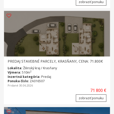
zobraziť ponuku
PREDAJ STAVEBNÉ PARCELY, KRASŇANY, CENA: 71.800€
Lokalita:
Žilinský kraj / Krasňany
2
Výmera:
510m
Inzertná kategória:
Predaj
Ponuka číslo:
ZA016507
Pridané 30.06.2026
71 800 €
zobraziť ponuku