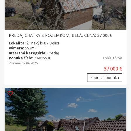
PREDAJ CHATKY S POZEMKOM, BELÁ, CENA: 37.000€
Lokalita:
Žilinský kraj / Lysica
2
Výmera:
593m
Inzertná kategória:
Predaj
Ponuka číslo:
ZA015530
Exkluzívne
Pridané 02.06.2025
37 000 €
zobraziť ponuku