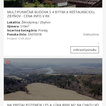
MULTIFUNKČNÁ BUDOVA S 4 BYTMI A REŠTAURÁCIOU,
ZBYŇOV - CENA INFO V RK
Lokalita:
Žilinský kraj / Zbyňov
2
Výmera:
510m
Inzertná kategória:
Predaj
Ponuka číslo:
ZA015018
Exkluzívne
Pridané 13.09.2024
-
zobraziť ponuku
NA PREDAJ POZEMOK LES A LÚKA 8000 M2 NA CHATU VO