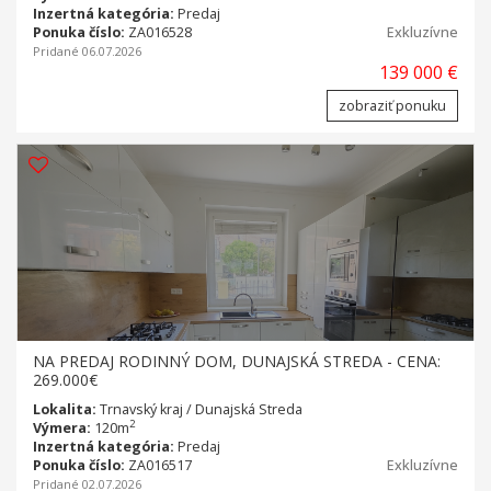
Inzertná kategória:
Predaj
Ponuka číslo:
ZA016528
Exkluzívne
Pridané 06.07.2026
139 000 €
zobraziť ponuku
NA PREDAJ RODINNÝ DOM, DUNAJSKÁ STREDA - CENA:
269.000€
Lokalita:
Trnavský kraj / Dunajská Streda
2
Výmera:
120m
Inzertná kategória:
Predaj
Ponuka číslo:
ZA016517
Exkluzívne
Pridané 02.07.2026