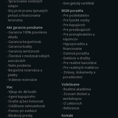
Spracovanie osobných
Energetický certifikát
údajov
Boj proti praniu špinavých
MGM poradňa
peňazí a financovania
Pre podnikateľov
terorizmu
Pre fyzické osoby
Pre kupujúcich
Aké garancie ponúkame
Pre predávajúcich
Garancia 100% povolenia
Pre prenajímateľov a
vkladu
nájomcov
Garancia bezpečnosti
Hypoporadňa a
Garancia kvality
financovanie
Garancia serióznosti
Daňová poradňa
Členstvá v medzinárodných
Exekúcie a dražby
asociáciách
Pre realitné kancelárie
Naše poistenia
Pre realitných maklérov
Bezpečná rezervácia a
Zmluvy, dokumenty a
platby
poradenstvo
Vrátenie rezervácie
Vzdelávanie
Viac
Realitná akadémia
Výkup do 48 hodín
Zoznam školení a
Agent kupujúceho
workshopov
Dražte aj bez hotovosti
O Lektoroch
Oddlženie nehnuteľnosti
Referencie
Pomoc pri exekúcii
Bleskový predaj
Kontakt