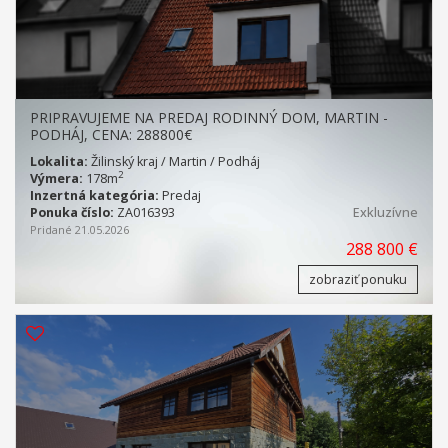
PRIPRAVUJEME NA PREDAJ RODINNÝ DOM, MARTIN -
PODHÁJ, CENA: 288800€
Lokalita:
Žilinský kraj / Martin / Podháj
2
Výmera:
178m
Inzertná kategória:
Predaj
Ponuka číslo:
ZA016393
Exkluzívne
Pridané 21.05.2026
288 800 €
zobraziť ponuku