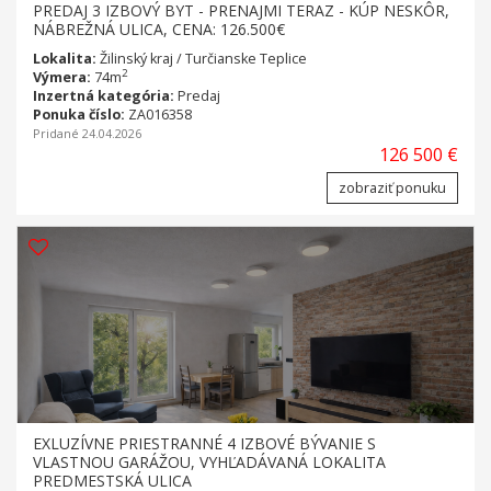
PREDAJ 3 IZBOVÝ BYT - PRENAJMI TERAZ - KÚP NESKÔR,
NÁBREŽNÁ ULICA, CENA: 126.500€
Lokalita:
Žilinský kraj / Turčianske Teplice
2
Výmera:
74m
Inzertná kategória:
Predaj
Ponuka číslo:
ZA016358
Pridané 24.04.2026
126 500 €
zobraziť ponuku
EXLUZÍVNE PRIESTRANNÉ 4 IZBOVÉ BÝVANIE S
VLASTNOU GARÁŽOU, VYHĽADÁVANÁ LOKALITA
PREDMESTSKÁ ULICA