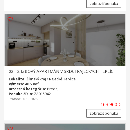
zobraziť ponuku
02 - 2-IZBOVÝ APARTMÁN V SRDCI RAJECKÝCH TEPLÍC
Lokalita:
Žilinský kraj / Rajecké Teplice
2
Výmera:
48.53m
Inzertná kategória:
Predaj
Ponuka číslo:
ZA015942
Pridané 30.10.2025
163 960 €
zobraziť ponuku