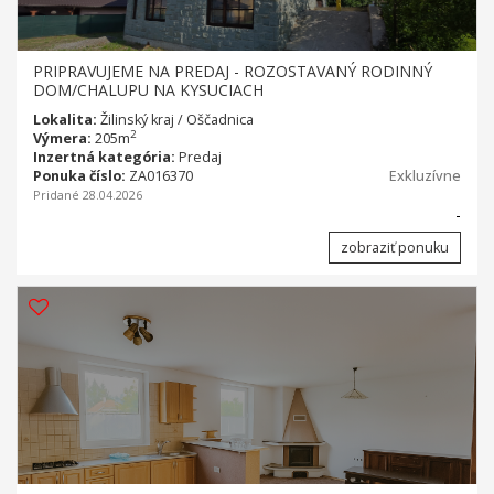
PRIPRAVUJEME NA PREDAJ - ROZOSTAVANÝ RODINNÝ
DOM/CHALUPU NA KYSUCIACH
Lokalita:
Žilinský kraj / Oščadnica
2
Výmera:
205m
Inzertná kategória:
Predaj
Ponuka číslo:
ZA016370
Exkluzívne
Pridané 28.04.2026
-
zobraziť ponuku