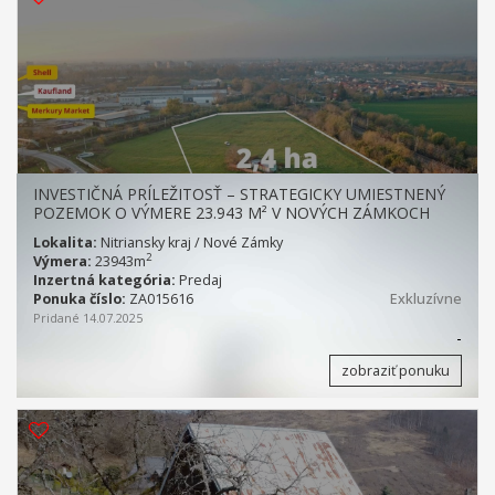
INVESTIČNÁ PRÍLEŽITOSŤ – STRATEGICKY UMIESTNENÝ
POZEMOK O VÝMERE 23.943 M² V NOVÝCH ZÁMKOCH
Lokalita:
Nitriansky kraj / Nové Zámky
2
Výmera:
23943m
Inzertná kategória:
Predaj
Ponuka číslo:
ZA015616
Exkluzívne
Pridané 14.07.2025
-
zobraziť ponuku