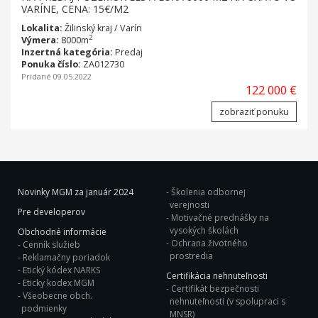
VARÍNE, CENA: 15€/M2
Lokalita:
Žilinský kraj / Varín
2
Výmera:
8000m
Inzertná kategória:
Predaj
Ponuka číslo:
ZA012730
Pridané 09.05.2022
122 000 €
zobraziť ponuku
Novinky MGM za január 2024
Školenia odbornej
verejnosti
Pre developerov
Motivačné prednášky na
vysokých školách
Obchodné informácie
Ochrana životného
Cenník služieb
prostredia
Reklamačny poriadok
Etický kódex NARKS
Certifikácia nehnuteľnosti
Eticky kodex MGM
Certifikát bezpečnosti
Všeobecne obch.
nehnuteľnosti (v spolupraci s
podmienky
MNSR)