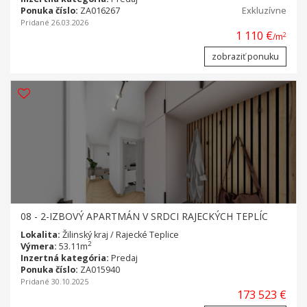
Ponuka číslo:
ZA016267
Exkluzívne
Pridané 26.03.2026
1 110 €
2
/m
zobraziť ponuku
08 - 2-IZBOVÝ APARTMÁN V SRDCI RAJECKÝCH TEPLÍC
Lokalita:
Žilinský kraj / Rajecké Teplice
2
Výmera:
53.11m
Inzertná kategória:
Predaj
Ponuka číslo:
ZA015940
Pridané 30.10.2025
173 523 €