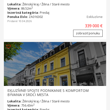
Lokalita:
Žilinský kraj / Žilina / Staré mesto
2
Výmera:
86.52m
Inzertná kategória:
Predaj
Ponuka číslo:
ZA016302
Exkluzívne
Pridané 10.04.2026
339 000 €
zobraziť ponuku
EXLUZÍVNE! SPOJTE PODNIKANIE S KOMFORTOM
BÝVANIA V SRDCI MESTA
Lokalita:
Žilinský kraj / Žilina / Staré mesto
2
Výmera:
756.43m
Inzertná kategória:
Predaj