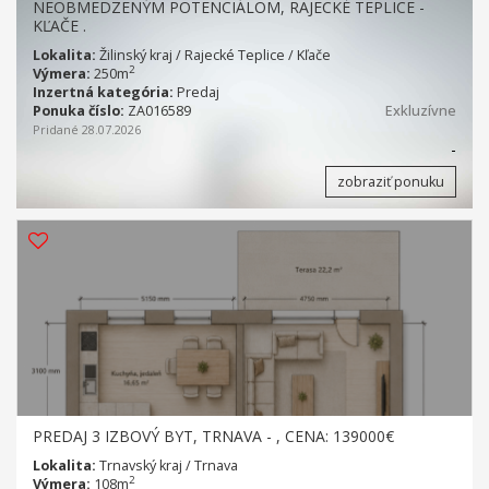
NEOBMEDZENÝM POTENCIÁLOM, RAJECKÉ TEPLICE -
KĽAČE .
Lokalita:
Žilinský kraj / Rajecké Teplice / Kľače
2
Výmera:
250m
Inzertná kategória:
Predaj
Ponuka číslo:
ZA016589
Exkluzívne
Pridané 28.07.2026
-
zobraziť ponuku
PREDAJ 3 IZBOVÝ BYT, TRNAVA - , CENA: 139000€
Lokalita:
Trnavský kraj / Trnava
2
Výmera:
108m