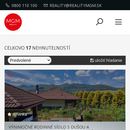
0800 110 100
REALITY@REALITYMGM.SK
Toggle
Tog
navigati
nav
CELKOVO
17
NEHNUTEĽNOSTÍ
uložiť hľadanie
novinka
VÝNIMOČNÉ RODINNÉ SÍDLO S DUŠOU A