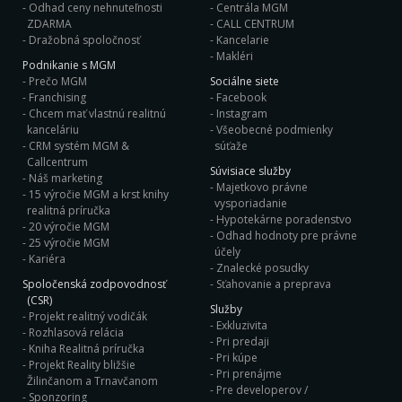
Odhad ceny nehnuteľnosti
Centrála MGM
ZDARMA
CALL CENTRUM
Dražobná spoločnosť
Kancelarie
Makléri
Podnikanie s MGM
Prečo MGM
Sociálne siete
Franchising
Facebook
Chcem mať vlastnú realitnú
Instagram
kanceláriu
Všeobecné podmienky
CRM systém MGM &
súťaže
Callcentrum
Súvisiace služby
Náš marketing
Majetkovo právne
15 výročie MGM a krst knihy
vysporiadanie
realitná príručka
Hypotekárne poradenstvo
20 výročie MGM
Odhad hodnoty pre právne
25 výročie MGM
účely
Kariéra
Znalecké posudky
Spoločenská zodpovodnosť
Sťahovanie a preprava
(CSR)
Služby
Projekt realitný vodičák
Exkluzivita
Rozhlasová relácia
Pri predaji
Kniha Realitná príručka
Pri kúpe
Projekt Reality bližšie
Pri prenájme
Žilinčanom a Trnavčanom
Pre developerov /
Sponzoring