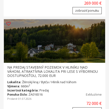
269 000 €
zobraziť ponuku
NA PREDAJ STAVEBNÝ POZEMOK V HLINÍKU NAD
VÁHOM, ATRAKTÍVNA LOKALITA PRI LESE S VÝBORNOU
DOSTUPNOSŤOU, 72.000 EUR
Lokalita:
Žilinský kraj / Bytča / Hliník nad Váhom
2
Výmera:
660m
Inzertná kategória:
Predaj
Ponuka číslo:
ZA016516
Exkluzívne
Pridané 01.07.2026
72 000 €