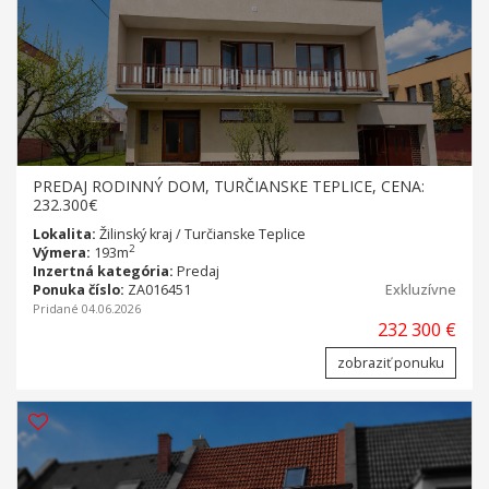
PREDAJ RODINNÝ DOM, TURČIANSKE TEPLICE, CENA:
232.300€
Lokalita:
Žilinský kraj / Turčianske Teplice
2
Výmera:
193m
Inzertná kategória:
Predaj
Ponuka číslo:
ZA016451
Exkluzívne
Pridané 04.06.2026
232 300 €
zobraziť ponuku