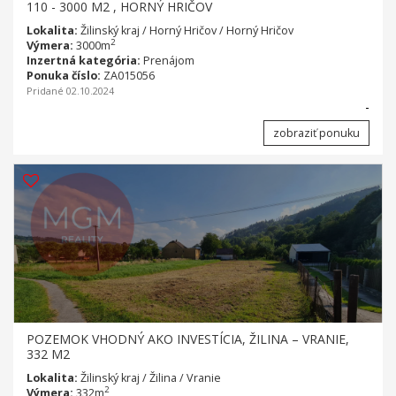
110 - 3000 M2 , HORNÝ HRIČOV
Lokalita:
Žilinský kraj / Horný Hričov / Horný Hričov
2
Výmera:
3000m
Inzertná kategória:
Prenájom
Ponuka číslo:
ZA015056
Pridané 02.10.2024
-
zobraziť ponuku
POZEMOK VHODNÝ AKO INVESTÍCIA, ŽILINA – VRANIE,
332 M2
Lokalita:
Žilinský kraj / Žilina / Vranie
2
Výmera:
332m