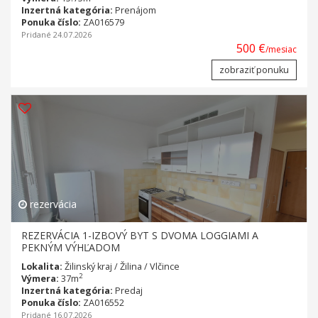
Inzertná kategória:
Prenájom
Ponuka číslo:
ZA016579
Pridané 24.07.2026
500 €
/mesiac
zobraziť ponuku
rezervácia
REZERVÁCIA 1-IZBOVÝ BYT S DVOMA LOGGIAMI A
PEKNÝM VÝHĽADOM
Lokalita:
Žilinský kraj / Žilina / Vlčince
2
Výmera:
37m
Inzertná kategória:
Predaj
Ponuka číslo:
ZA016552
Pridané 16.07.2026