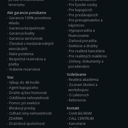
terorizmu
Pre fyzické osoby
Pre kupujúcich
Aké garancie ponúkame
Pre predávajúcich
Garancia 100% povolenia
Pre prenajímateľov a
vkladu
nájomcov
Garancia bezpečnosti
Hypoporadňa a
Garancia kvality
financovanie
Garancia serióznosti
Daňová poradňa
Členstvá v medzinárodných
Exekúcie a dražby
asociáciách
Pre realitné kancelárie
Naše poistenia
Pre realitných maklérov
Bezpečná rezervácia a
Zmluvy, dokumenty a
platby
poradenstvo
Vrátenie rezervácie
Vzdelávanie
Viac
Realitná akadémia
Výkup do 48 hodín
Zoznam školení a
Agent kupujúceho
workshopov
Dražte aj bez hotovosti
O Lektoroch
Oddlženie nehnuteľnosti
Referencie
Pomoc pri exekúcii
Bleskový predaj
Kontakt
Odhad ceny nehnuteľnosti
Centrála MGM
ZDARMA
CALL CENTRUM
Dražobná spoločnosť
Kancelarie