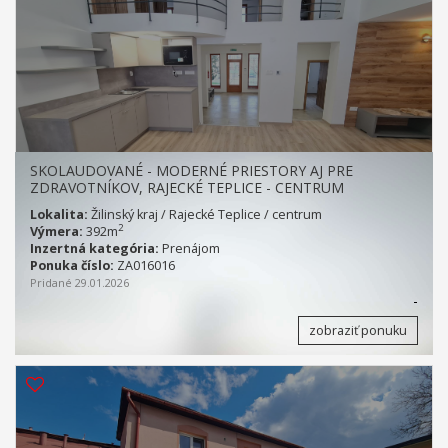
SKOLAUDOVANÉ - MODERNÉ PRIESTORY AJ PRE
ZDRAVOTNÍKOV, RAJECKÉ TEPLICE - CENTRUM
Lokalita:
Žilinský kraj / Rajecké Teplice / centrum
2
Výmera:
392m
Inzertná kategória:
Prenájom
Ponuka číslo:
ZA016016
Pridané 29.01.2026
-
zobraziť ponuku