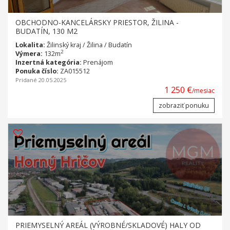
OBCHODNO-KANCELÁRSKY PRIESTOR, ŽILINA -
BUDATÍN, 130 M2
Lokalita:
Žilinský kraj / Žilina / Budatín
2
Výmera:
132m
Inzertná kategória:
Prenájom
Ponuka číslo:
ZA015512
Pridané 20.05.2025
1 250 €
/mesiac
zobraziť ponuku
PRIEMYSELNÝ AREÁL (VÝROBNÉ/SKLADOVÉ) HALY OD