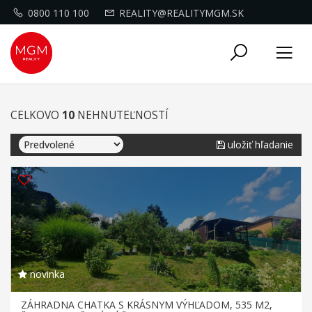
0800 110 100
REALITY@REALITYMGM.SK
Toggle
Tog
navigati
nav
CELKOVO
10
NEHNUTEĽNOSTÍ
uložiť hľadanie
novinka
ZÁHRADNA CHATKA S KRÁSNYM VÝHĽADOM, 535 M2,