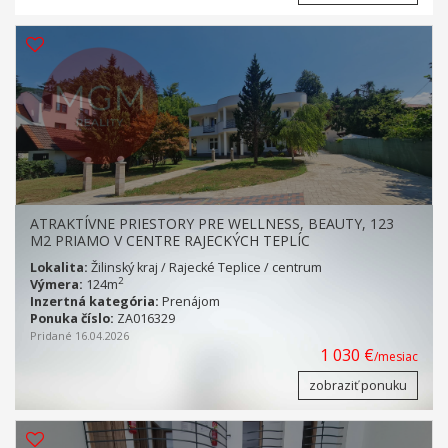
ATRAKTÍVNE PRIESTORY PRE WELLNESS, BEAUTY, 123
M2 PRIAMO V CENTRE RAJECKÝCH TEPLÍC
Lokalita:
Žilinský kraj / Rajecké Teplice / centrum
2
Výmera:
124m
Inzertná kategória:
Prenájom
Ponuka číslo:
ZA016329
Pridané 16.04.2026
1 030 €
/mesiac
zobraziť ponuku