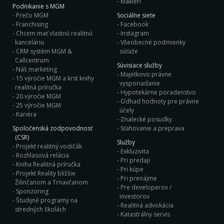
Makléri
Podnikanie s MGM
Prečo MGM
Sociálne siete
Franchising
Facebook
Chcem mať vlastnú realitnú
Instagram
kanceláriu
Všeobecné podmienky
CRM systém MGM &
súťaže
Callcentrum
Súvisiace služby
Náš marketing
Majetkovo právne
15 výročie MGM a krst knihy
vysporiadanie
realitná príručka
Hypotekárne poradenstvo
20 výročie MGM
Odhad hodnoty pre právne
25 výročie MGM
účely
Kariéra
Znalecké posudky
Spoločenská zodpovodnosť
Sťahovanie a preprava
(CSR)
Služby
Projekt realitný vodičák
Exkluzivita
Rozhlasová relácia
Pri predaji
Kniha Realitná príručka
Pri kúpe
Projekt Reality bližšie
Pri prenájme
Žilinčanom a Trnavčanom
Pre developerov /
Sponzoring
investorov
Študijné programy na
Realitná advokácia
stredných školách
Katastrálny servis