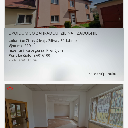
DVOJDOM SO ZÁHRADOU, ŽILINA - ZÁDUBNIE
Lokalita:
Žilinský kraj / Žilina / Zádubnie
2
Výmera:
250m
Inzertná kategória:
Prenájom
Ponuka číslo:
ZA016100
Pridané 28.01.2026
-
zobraziť ponuku