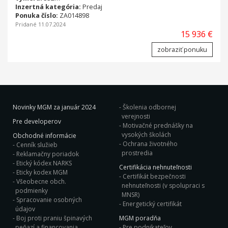
Inzertná kategória:
Predaj
Ponuka číslo:
ZA014898
Pridané 11.07.2024
15 936 €
zobraziť ponuku
Novinky MGM za január 2024
Školenia odbornej
verejnosti
Pre developerov
Motivačné prednášky na
vysokých školách
Obchodné informácie
Ochrana životného
Cenník služieb
prostredia
Reklamačny poriadok
Etický kódex NARKS
Certifikácia nehnuteľnosti
Eticky kodex MGM
Certifikát bezpečnosti
Všeobecne obch.
nehnuteľnosti (v spolupraci s
podmienky
MNSR)
Spracovanie osobných
Energetický certifikát
údajov
Boj proti praniu špinavých
MGM poradňa
peňazí a financovania
Pre podnikateľov