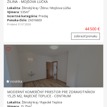
ŽILINA - MOJŠOVÁ LÚČKA
Lokalita:
Žilinský kraj / Žilina / Mojšova Lúčka
2
Výmera:
535m
Inzertná kategória:
Predaj
Ponuka číslo:
ZA016603
Pridané 31.07.2026
44 500 €
zobraziť ponuku
novinka
MODERNÝ KOMERČNÝ PRIESTOR PRE ZDRAVOTNÍKOV
15,25 M2, RAJECKÉ TEPLICE - CENTRUM
Lokalita:
Žilinský kraj / Rajecké Teplice
2
Výmera:
15.75m