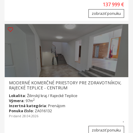
137 999 €
zobraziť ponuku
MODERNÉ KOMERČNÉ PRIESTORY PRE ZDRAVOTNÍKOV,
RAJECKÉ TEPLICE - CENTRUM
Lokalita:
Žilinský kraj / Rajecké Teplice
2
Výmera:
97m
Inzertná kategória:
Prenájom
Ponuka číslo:
ZA016132
Pridané 28.04.2026
-
zobraziť ponuku