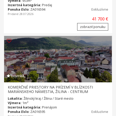
Výmera:
953m
Inzertná kategória:
Predaj
Ponuka číslo:
ZA016594
Exkluzívne
Pridané 28.07.2026
41 700 €
zobraziť ponuku
novinka
KOMERČNÉ PRIESTORY NA PRÍZEMÍ V BLÍZKOSTI
MARIÁNSKEHO NÁMESTIA, ŽILINA - CENTRUM
Lokalita:
Žilinský kraj / Žilina / Staré mesto
2
Výmera:
1m
Inzertná kategória:
Prenájom
Ponuka číslo:
ZA016595
Exkluzívne