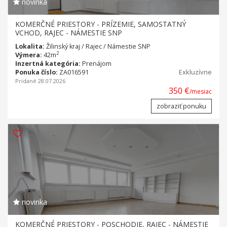
novinka
KOMERČNÉ PRIESTORY - PRÍZEMIE, SAMOSTATNÝ
VCHOD, RAJEC - NÁMESTIE SNP
Lokalita:
Žilinský kraj / Rajec / Námestie SNP
2
Výmera:
42m
Inzertná kategória:
Prenájom
Ponuka číslo:
ZA016591
Exkluzívne
Pridané 28.07.2026
350 €
/mesiac
zobraziť ponuku
novinka
KOMERČNÉ PRIESTORY - POSCHODIE, RAJEC - NÁMESTIE