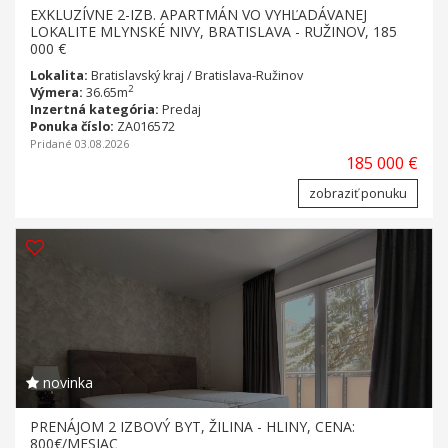
EXKLUZÍVNE 2-IZB. APARTMÁN VO VYHĽADÁVANEJ
LOKALITE MLYNSKÉ NIVY, BRATISLAVA - RUŽINOV, 185
000 €
Lokalita:
Bratislavský kraj / Bratislava-Ružinov
2
Výmera:
36.65m
Inzertná kategória:
Predaj
Ponuka číslo:
ZA016572
Pridané 03.08.2026
185 000 €
zobraziť ponuku
novinka
PRENÁJOM 2 IZBOVÝ BYT, ŽILINA - HLINY, CENA:
800€/MESIAC