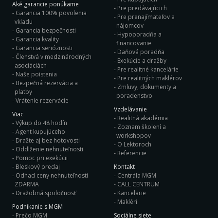
Aké garancie ponúkame
Pre predávajúcich
Garancia 100% povolenia
Pre prenajímateľov a
vkladu
nájomcov
Garancia bezpečnosti
Hypoporadňa a
Garancia kvality
financovanie
Garancia serióznosti
Daňová poradňa
Členstvá v medzinárodných
Exekúcie a dražby
asociáciách
Pre realitné kancelárie
Naše poistenia
Pre realitných maklérov
Bezpečná rezervácia a
Zmluvy, dokumenty a
platby
poradenstvo
Vrátenie rezervácie
Vzdelávanie
Viac
Realitná akadémia
Výkup do 48 hodín
Zoznam školení a
Agent kupujúceho
workshopov
Dražte aj bez hotovosti
O Lektoroch
Oddlženie nehnuteľnosti
Referencie
Pomoc pri exekúcii
Bleskový predaj
Kontakt
Odhad ceny nehnuteľnosti
Centrála MGM
ZDARMA
CALL CENTRUM
Dražobná spoločnosť
Kancelarie
Makléri
Podnikanie s MGM
Prečo MGM
Sociálne siete