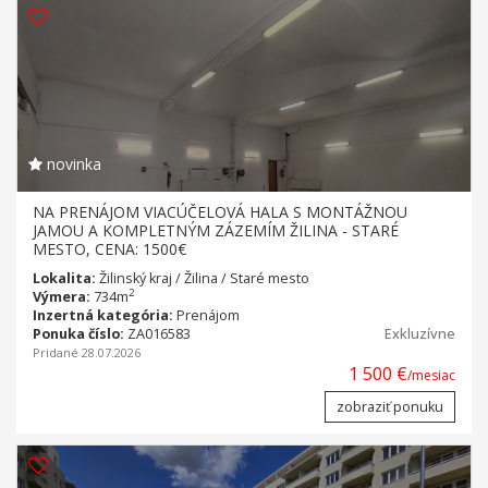
novinka
NA PRENÁJOM VIACÚČELOVÁ HALA S MONTÁŽNOU
JAMOU A KOMPLETNÝM ZÁZEMÍM ŽILINA - STARÉ
MESTO, CENA: 1500€
Lokalita:
Žilinský kraj / Žilina / Staré mesto
2
Výmera:
734m
Inzertná kategória:
Prenájom
Ponuka číslo:
ZA016583
Exkluzívne
Pridané 28.07.2026
1 500 €
/mesiac
zobraziť ponuku