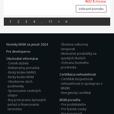
400 €
/mesiac
zobraziť ponuku
1
2
3
4
..
11
Novinky MGM za január 2024
Školenia odbornej
verejnosti
Pre developerov
Motivačné prednášky na
vysokých školách
Obchodné informácie
Ochrana životného
Cenník služieb
prostredia
Reklamačny poriadok
Etický kódex NARKS
Certifikácia nehnuteľnosti
Eticky kodex MGM
Certifikát bezpečnosti
Všeobecne obch.
nehnuteľnosti (v spolupraci s
podmienky
MNSR)
Spracovanie osobných
Energetický certifikát
údajov
Boj proti praniu špinavých
MGM poradňa
peňazí a financovania
Pre podnikateľov
terorizmu
Pre fyzické osoby
Pre kupujúcich