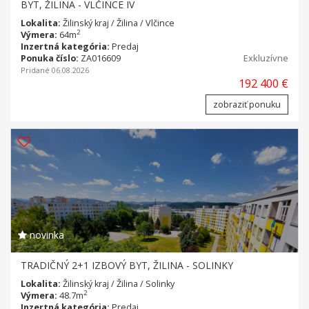
BYT, ŽILINA - VLČINCE IV
Lokalita:
Žilinský kraj / Žilina / Vlčince
2
Výmera:
64m
Inzertná kategória:
Predaj
Ponuka číslo:
ZA016609
Exkluzívne
Pridané 06.08.2026
192 400 €
zobraziť ponuku
novinka
TRADIČNÝ 2+1 IZBOVÝ BYT, ŽILINA - SOLINKY
Lokalita:
Žilinský kraj / Žilina / Solinky
2
Výmera:
48.7m
Inzertná kategória:
Predaj