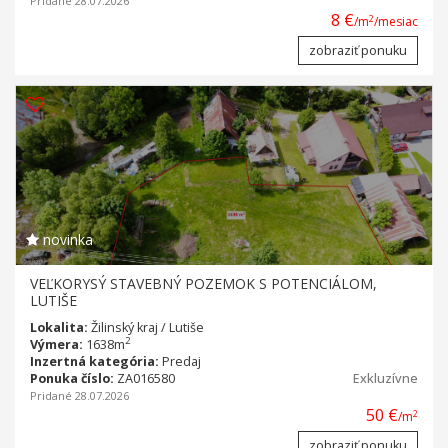
Pridané 28.07.2026
8 €
2
/m
/mesiac
zobraziť ponuku
novinka
VEĽKORYSÝ STAVEBNÝ POZEMOK S POTENCIÁLOM,
LUTIŠE
Lokalita:
Žilinský kraj / Lutiše
2
Výmera:
1638m
Inzertná kategória:
Predaj
Ponuka číslo:
ZA016580
Exkluzívne
Pridané 28.07.2026
50 €
2
/m
zobraziť ponuku