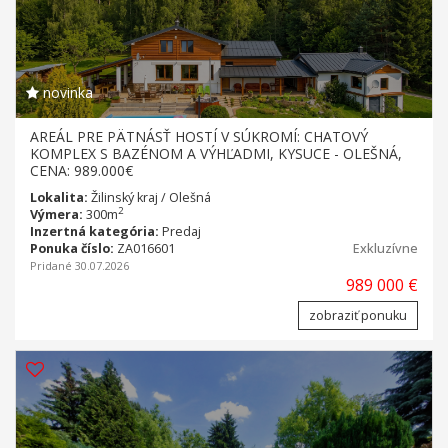
novinka
AREÁL PRE PÄTNÁSŤ HOSTÍ V SÚKROMÍ: CHATOVÝ
KOMPLEX S BAZÉNOM A VÝHĽADMI, KYSUCE - OLEŠNÁ,
CENA: 989.000€
Lokalita:
Žilinský kraj / Olešná
2
Výmera:
300m
Inzertná kategória:
Predaj
Ponuka číslo:
ZA016601
Exkluzívne
Pridané 30.07.2026
989 000 €
zobraziť ponuku