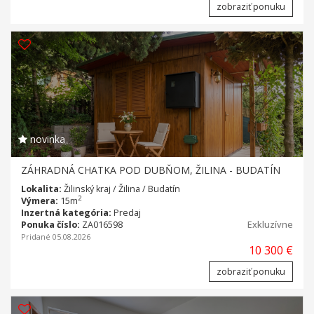
zobraziť ponuku
novinka
ZÁHRADNÁ CHATKA POD DUBŇOM, ŽILINA - BUDATÍN
Lokalita:
Žilinský kraj / Žilina / Budatín
2
Výmera:
15m
Inzertná kategória:
Predaj
Ponuka číslo:
ZA016598
Exkluzívne
Pridané 05.08.2026
10 300 €
zobraziť ponuku