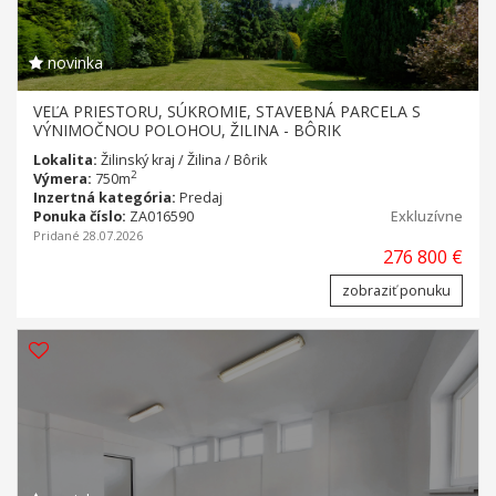
novinka
VEĽA PRIESTORU, SÚKROMIE, STAVEBNÁ PARCELA S
VÝNIMOČNOU POLOHOU, ŽILINA - BÔRIK
Lokalita:
Žilinský kraj / Žilina / Bôrik
2
Výmera:
750m
Inzertná kategória:
Predaj
Ponuka číslo:
ZA016590
Exkluzívne
Pridané 28.07.2026
276 800 €
zobraziť ponuku