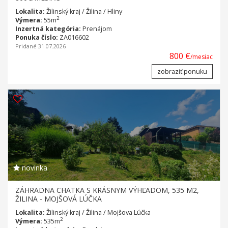
Lokalita:
Žilinský kraj / Žilina / Hliny
2
Výmera:
55m
Inzertná kategória:
Prenájom
Ponuka číslo:
ZA016602
Pridané 31.07.2026
800 €
/mesiac
zobraziť ponuku
novinka
ZÁHRADNA CHATKA S KRÁSNYM VÝHĽADOM, 535 M2,
ŽILINA - MOJŠOVÁ LÚČKA
Lokalita:
Žilinský kraj / Žilina / Mojšova Lúčka
2
Výmera:
535m