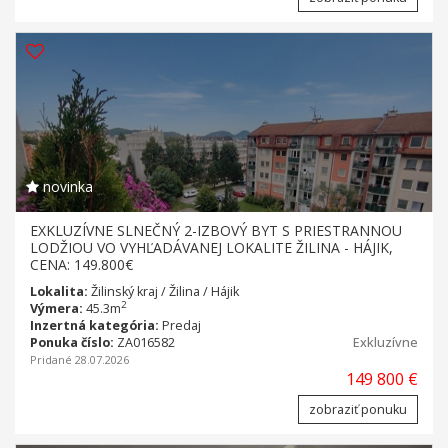
novinka
EXKLUZÍVNE SLNEČNÝ 2-IZBOVÝ BYT S PRIESTRANNOU
LODŽIOU VO VYHĽADÁVANEJ LOKALITE ŽILINA - HÁJIK,
CENA: 149.800€
Lokalita:
Žilinský kraj / Žilina / Hájik
2
Výmera:
45.3m
Inzertná kategória:
Predaj
Ponuka číslo:
ZA016582
Exkluzívne
Pridané 28.07.2026
149 800 €
zobraziť ponuku