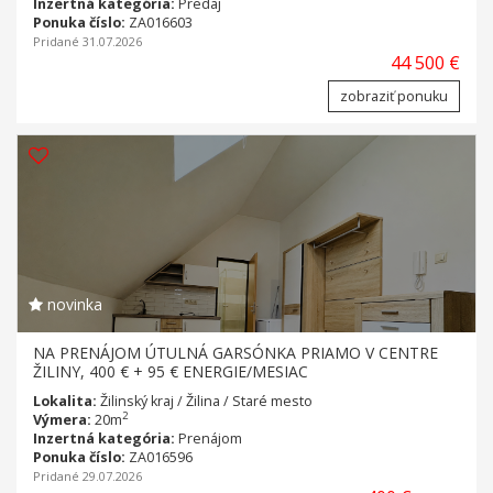
Inzertná kategória:
Predaj
Ponuka číslo:
ZA016603
Pridané 31.07.2026
44 500 €
zobraziť ponuku
novinka
NA PRENÁJOM ÚTULNÁ GARSÓNKA PRIAMO V CENTRE
ŽILINY, 400 € + 95 € ENERGIE/MESIAC
Lokalita:
Žilinský kraj / Žilina / Staré mesto
2
Výmera:
20m
Inzertná kategória:
Prenájom
Ponuka číslo:
ZA016596
Pridané 29.07.2026