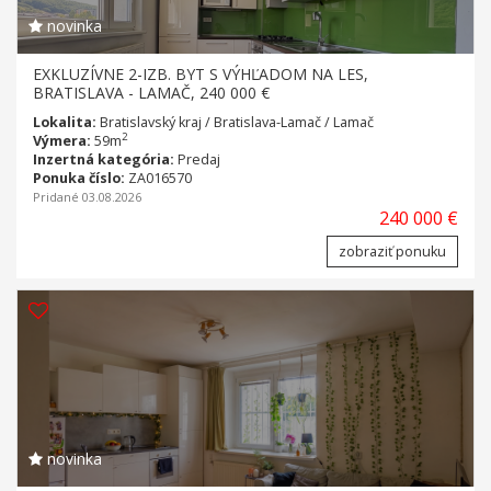
novinka
EXKLUZÍVNE 2-IZB. BYT S VÝHĽADOM NA LES,
BRATISLAVA - LAMAČ, 240 000 €
Lokalita:
Bratislavský kraj / Bratislava-Lamač / Lamač
2
Výmera:
59m
Inzertná kategória:
Predaj
Ponuka číslo:
ZA016570
Pridané 03.08.2026
240 000 €
zobraziť ponuku
novinka