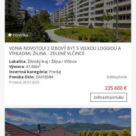
novinka
VONIA NOVOTOU! 2 IZBOVÝ BYT S VEĽKOU LOGGIOU A
VÝHĽADMI, ŽILINA - ZELENÉ VLČINCE
Lokalita:
Žilinský kraj / Žilina / Vlčince
2
Výmera:
61.64m
Inzertná kategória:
Predaj
Ponuka číslo:
ZA016584
Exkluzívne
Pridané 28.07.2026
225 600 €
zobraziť ponuku