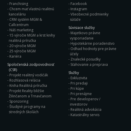
Franchising
Facebook
Chcem mať vlastnú realitnú
Instagram
kanceláriu
Všeobecné podmienky
CRM systém MGM &
súťaže
Callcentrum
Súvisiace služby
Náš marketing
Majetkovo právne
15 výročie MGM a krst knihy
vysporiadanie
realitná príručka
Hypotekárne poradenstvo
20 výročie MGM
Odhad hodnoty pre právne
25 výročie MGM
účely
Kariéra
Znalecké posudky
Spoločenská zodpovodnosť
Sťahovanie a preprava
(CSR)
Služby
Projekt realitný vodičák
Exkluzivita
Rozhlasová relácia
Pri predaji
Kniha Realitná príručka
Pri kúpe
Projekt Reality bližšie
Pri prenájme
Žilinčanom a Trnavčanom
Pre developerov /
Sponzoring
investorov
Študijné programy na
Realitná advokácia
stredných školách
Katastrálny servis