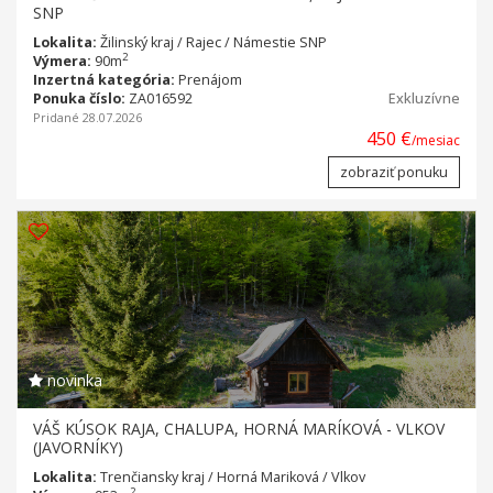
SNP
Lokalita:
Žilinský kraj / Rajec / Námestie SNP
2
Výmera:
90m
Inzertná kategória:
Prenájom
Ponuka číslo:
ZA016592
Exkluzívne
Pridané 28.07.2026
450 €
/mesiac
zobraziť ponuku
novinka
VÁŠ KÚSOK RAJA, CHALUPA, HORNÁ MARÍKOVÁ - VLKOV
(JAVORNÍKY)
Lokalita:
Trenčiansky kraj / Horná Mariková / Vlkov
2