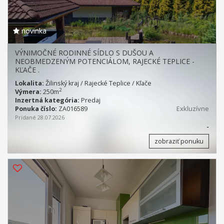
novinka
VÝNIMOČNÉ RODINNÉ SÍDLO S DUŠOU A
NEOBMEDZENÝM POTENCIÁLOM, RAJECKÉ TEPLICE -
KĽAČE .
Lokalita:
Žilinský kraj / Rajecké Teplice / Kľače
2
Výmera:
250m
Inzertná kategória:
Predaj
Ponuka číslo:
ZA016589
Exkluzívne
Pridané 28.07.2026
-
zobraziť ponuku