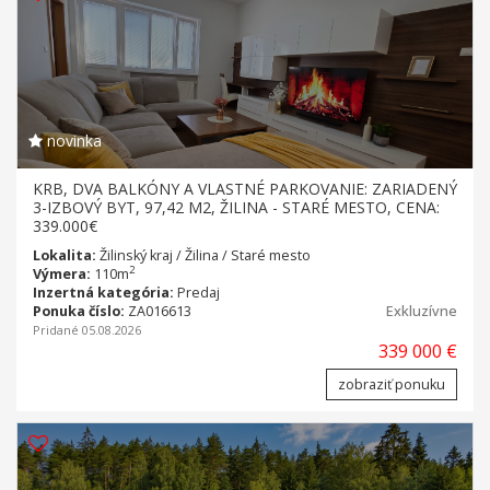
novinka
KRB, DVA BALKÓNY A VLASTNÉ PARKOVANIE: ZARIADENÝ
3-IZBOVÝ BYT, 97,42 M2, ŽILINA - STARÉ MESTO, CENA:
339.000€
Lokalita:
Žilinský kraj / Žilina / Staré mesto
2
Výmera:
110m
Inzertná kategória:
Predaj
Ponuka číslo:
ZA016613
Exkluzívne
Pridané 05.08.2026
339 000 €
zobraziť ponuku