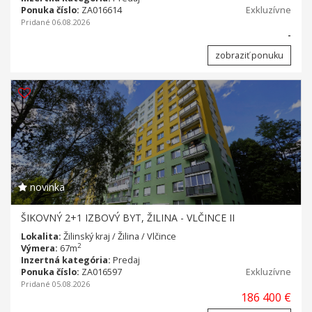
Ponuka číslo:
ZA016614
Exkluzívne
Pridané 06.08.2026
-
zobraziť ponuku
novinka
ŠIKOVNÝ 2+1 IZBOVÝ BYT, ŽILINA - VLČINCE II
Lokalita:
Žilinský kraj / Žilina / Vlčince
2
Výmera:
67m
Inzertná kategória:
Predaj
Ponuka číslo:
ZA016597
Exkluzívne
Pridané 05.08.2026
186 400 €