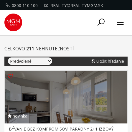
0800 110 100
REALITY@REALITYMGM.SK
Toggle
Tog
navigati
nav
CELKOVO
211
NEHNUTEĽNOSTÍ
uložiť hľadanie
novinka
BÝVANIE BEZ KOMPROMISOV! PARÁDNY 2+1 IZBOVÝ