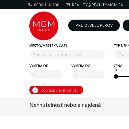
0800 110 100
REALITY@REALITYMGM.SK
PRE DEVELOPEROV
MESTO/MESTSKÁ ČASŤ
TYP NEH
VÝMERA OD
VÝMERA DO
CENA
0
Zobraziť viac možností
Nehnuteľnosť nebola nájdená