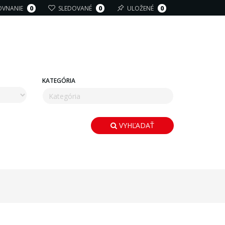
OVNANIE
0
SLEDOVANÉ
0
ULOŽENÉ
0
KATEGÓRIA
VYHĽADAŤ