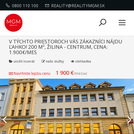
0800 110 100
REALITY@REALITYMGM.SK
Toggle
Tog
navigati
nav
V TÝCHTO PRIESTOROCH VÁS ZÁKAZNÍCI NÁJDU
ĽAHKO! 200 M², ŽILINA - CENTRUM, CENA:
1.900€/MES
uložiť inzerát
naše služby
obhliadka
1 900 €
Navrhnite lepšiu cenu
/mesiac
Previous