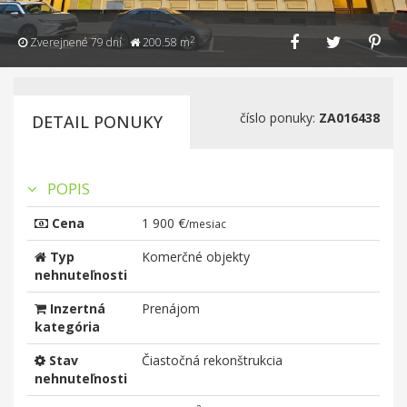
2
Zverejnené 79 dní
200.58 m
číslo ponuky:
ZA016438
DETAIL PONUKY
POPIS
Cena
1 900 €
/mesiac
Typ
Komerčné objekty
nehnuteľnosti
Inzertná
Prenájom
kategória
Stav
Čiastočná rekonštrukcia
nehnuteľnosti