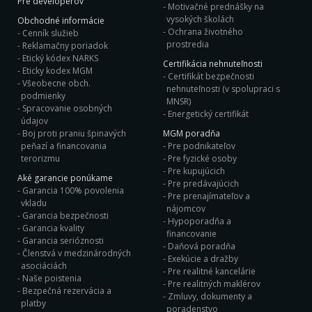
Pre developerov
Motivačné prednášky na
vysokých školách
Obchodné informácie
Ochrana životného
Cenník služieb
prostredia
Reklamačny poriadok
Etický kódex NARKS
Certifikácia nehnuteľnosti
Eticky kodex MGM
Certifikát bezpečnosti
Všeobecne obch.
nehnuteľnosti (v spolupraci s
podmienky
MNSR)
Spracovanie osobných
Energetický certifikát
údajov
Boj proti praniu špinavých
MGM poradňa
peňazí a financovania
Pre podnikateľov
terorizmu
Pre fyzické osoby
Pre kupujúcich
Aké garancie ponúkame
Pre predávajúcich
Garancia 100% povolenia
Pre prenajímateľov a
vkladu
nájomcov
Garancia bezpečnosti
Hypoporadňa a
Garancia kvality
financovanie
Garancia serióznosti
Daňová poradňa
Členstvá v medzinárodných
Exekúcie a dražby
asociáciách
Pre realitné kancelárie
Naše poistenia
Pre realitných maklérov
Bezpečná rezervácia a
Zmluvy, dokumenty a
platby
poradenstvo