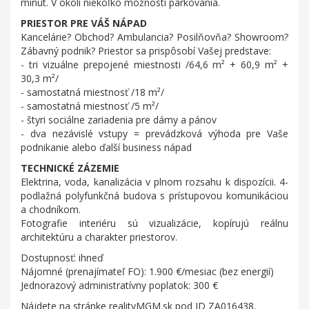
minút. V okolí niekoľko možností parkovania.
PRIESTOR PRE VÁŠ NÁPAD
Kancelárie? Obchod? Ambulancia? Posilňovňa? Showroom?
Zábavný podnik? Priestor sa prispôsobí Vašej predstave:
- tri vizuálne prepojené miestnosti /64,6 m² + 60,9 m² +
30,3 m²/
- samostatná miestnosť /18 m²/
- samostatná miestnosť /5 m²/
- štyri sociálne zariadenia pre dámy a pánov
- dva nezávislé vstupy = prevádzková výhoda pre Vaše
podnikanie alebo ďalší business nápad
TECHNICKÉ ZÁZEMIE
Elektrina, voda, kanalizácia v plnom rozsahu k dispozícii. 4-
podlažná polyfunkčná budova s prístupovou komunikáciou
a chodníkom.
Fotografie interiéru sú vizualizácie, kopírujú reálnu
architektúru a charakter priestorov.
Dostupnosť: ihneď
Nájomné (prenajímateľ FO): 1.900 €/mesiac (bez energií)
Jednorazový administratívny poplatok: 300 €
Nájdete na stránke realityMGM.sk pod ID ZA016438.