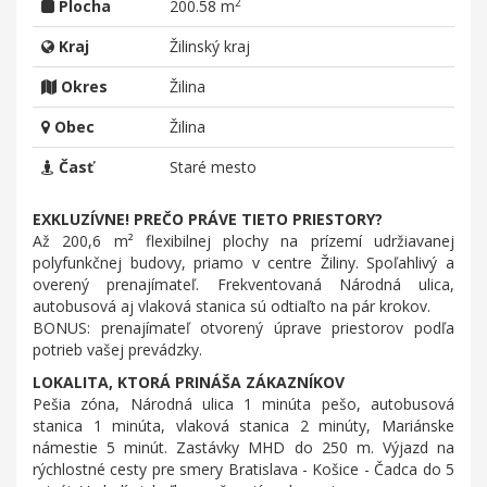
2
Plocha
200.58 m
Kraj
Žilinský kraj
Okres
Žilina
Obec
Žilina
Časť
Staré mesto
EXKLUZÍVNE! PREČO PRÁVE TIETO PRIESTORY?
Až 200,6 m² flexibilnej plochy na prízemí udržiavanej
polyfunkčnej budovy, priamo v centre Žiliny. Spoľahlivý a
overený prenajímateľ. Frekventovaná Národná ulica,
autobusová aj vlaková stanica sú odtiaľto na pár krokov.
BONUS: prenajímateľ otvorený úprave priestorov podľa
potrieb vašej prevádzky.
LOKALITA, KTORÁ PRINÁŠA ZÁKAZNÍKOV
Pešia zóna, Národná ulica 1 minúta pešo, autobusová
stanica 1 minúta, vlaková stanica 2 minúty, Mariánske
námestie 5 minút. Zastávky MHD do 250 m. Výjazd na
rýchlostné cesty pre smery Bratislava - Košice - Čadca do 5