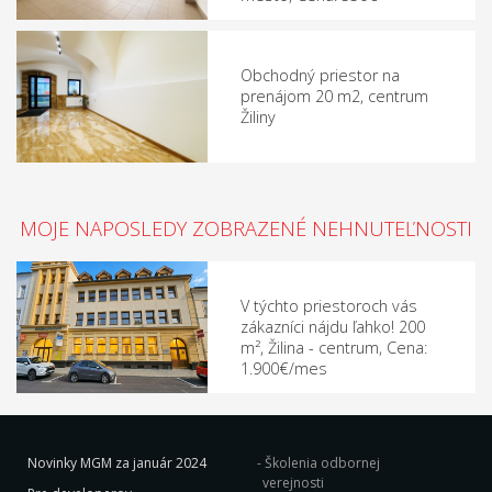
Obchodný priestor na
prenájom 20 m2, centrum
Žiliny
MOJE NAPOSLEDY ZOBRAZENÉ NEHNUTEĽNOSTI
V týchto priestoroch vás
zákazníci nájdu ľahko! 200
m², Žilina - centrum, Cena:
1.900€/mes
Novinky MGM za január 2024
Školenia odbornej
verejnosti