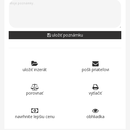
uložiť poznámku
uložiť inzerát
pošli priateľovi
porovnať
vytlačiť
navrhnite lepšiu cenu
obhliadka