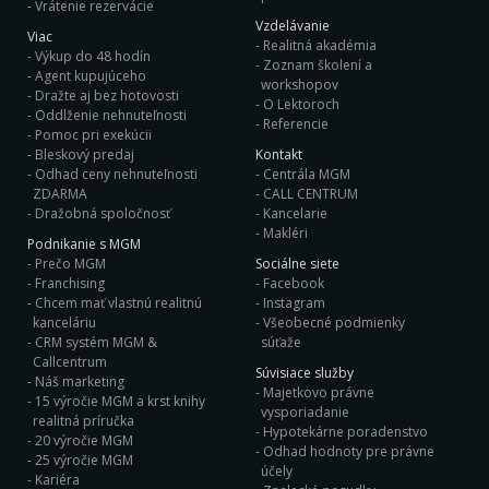
Vrátenie rezervácie
Vzdelávanie
Viac
Realitná akadémia
Výkup do 48 hodín
Zoznam školení a
Agent kupujúceho
workshopov
Dražte aj bez hotovosti
O Lektoroch
Oddlženie nehnuteľnosti
Referencie
Pomoc pri exekúcii
Bleskový predaj
Kontakt
Odhad ceny nehnuteľnosti
Centrála MGM
ZDARMA
CALL CENTRUM
Dražobná spoločnosť
Kancelarie
Makléri
Podnikanie s MGM
Prečo MGM
Sociálne siete
Franchising
Facebook
Chcem mať vlastnú realitnú
Instagram
kanceláriu
Všeobecné podmienky
CRM systém MGM &
súťaže
Callcentrum
Súvisiace služby
Náš marketing
Majetkovo právne
15 výročie MGM a krst knihy
vysporiadanie
realitná príručka
Hypotekárne poradenstvo
20 výročie MGM
Odhad hodnoty pre právne
25 výročie MGM
účely
Kariéra