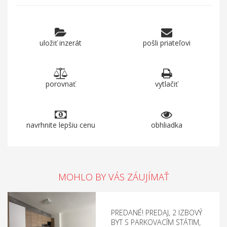
uložiť inzerát
pošli priateľovi
porovnať
vytlačiť
navrhnite lepšiu cenu
obhliadka
MOHLO BY VÁS ZÁUJÍMAŤ
PREDANÉ! PREDAJ, 2 IZBOVÝ
BYT S PARKOVACÍM STÁTIM,