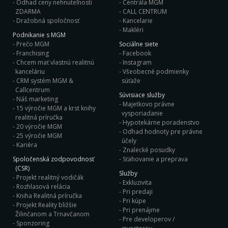
Odhad ceny nehnuteľnosti
Centrála MGM
ZDARMA
CALL CENTRUM
Dražobná spoločnosť
Kancelarie
Makléri
Podnikanie s MGM
Prečo MGM
Sociálne siete
Franchising
Facebook
Chcem mať vlastnú realitnú
Instagram
kanceláriu
Všeobecné podmienky
CRM systém MGM &
súťaže
Callcentrum
Súvisiace služby
Náš marketing
Majetkovo právne
15 výročie MGM a krst knihy
vysporiadanie
realitná príručka
Hypotekárne poradenstvo
20 výročie MGM
Odhad hodnoty pre právne
25 výročie MGM
účely
Kariéra
Znalecké posudky
Spoločenská zodpovodnosť
Sťahovanie a preprava
(CSR)
Služby
Projekt realitný vodičák
Exkluzivita
Rozhlasová relácia
Pri predaji
Kniha Realitná príručka
Pri kúpe
Projekt Reality bližšie
Pri prenájme
Žilinčanom a Trnavčanom
Pre developerov /
Sponzoring