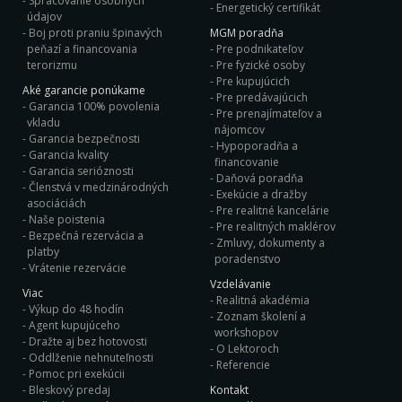
Spracovanie osobných
Energetický certifikát
údajov
Boj proti praniu špinavých
MGM poradňa
peňazí a financovania
Pre podnikateľov
terorizmu
Pre fyzické osoby
Pre kupujúcich
Aké garancie ponúkame
Pre predávajúcich
Garancia 100% povolenia
Pre prenajímateľov a
vkladu
nájomcov
Garancia bezpečnosti
Hypoporadňa a
Garancia kvality
financovanie
Garancia serióznosti
Daňová poradňa
Členstvá v medzinárodných
Exekúcie a dražby
asociáciách
Pre realitné kancelárie
Naše poistenia
Pre realitných maklérov
Bezpečná rezervácia a
Zmluvy, dokumenty a
platby
poradenstvo
Vrátenie rezervácie
Vzdelávanie
Viac
Realitná akadémia
Výkup do 48 hodín
Zoznam školení a
Agent kupujúceho
workshopov
Dražte aj bez hotovosti
O Lektoroch
Oddlženie nehnuteľnosti
Referencie
Pomoc pri exekúcii
Bleskový predaj
Kontakt