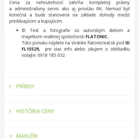
Cena za nehnuteľnosť zahŕňa kompletný právny
a administratívny servis ako aj províziu RK. Nemusí byť
konečná a bude stanovená na základe dohody medzi
predávajúcim a kupujúcim.
© Text a fotografie sú autorským dielom a
majetkom realitnej spoločnosti
FLATONIC.
Túto ponuku nájdete na stránke flatonicreal.sk pod
ID
FL15529,
pre viac info alebo záujem o obhliadku
volajte: 0918 185 032
PRÍBEH
HISTÓRIA CENY
MAKLÉRI