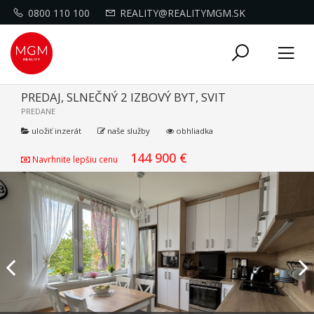
0800 110 100
REALITY@REALITYMGM.SK
Toggle
Tog
navigati
nav
PREDAJ, SLNEČNÝ 2 IZBOVÝ BYT, SVIT
PREDANE
uložiť inzerát
naše služby
obhliadka
144 900 €
Navrhnite lepšiu cenu
Previous