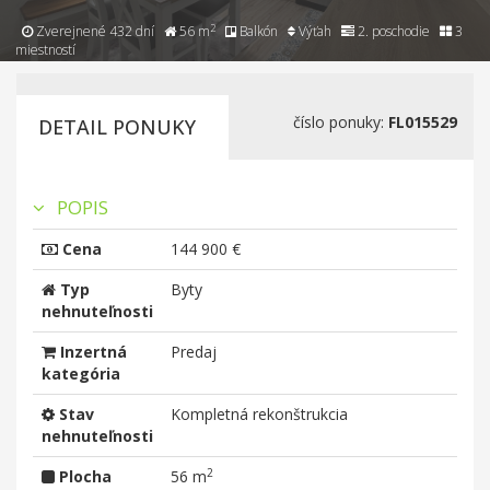
2
Zverejnené 432 dní
56 m
Balkón
Výťah
2. poschodie
3
miestností
číslo ponuky:
FL015529
DETAIL PONUKY
POPIS
Cena
144 900 €
Typ
Byty
nehnuteľnosti
Inzertná
Predaj
kategória
Stav
Kompletná rekonštrukcia
nehnuteľnosti
2
Plocha
56 m