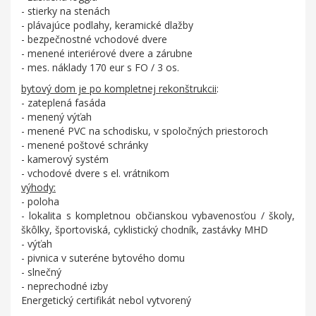
- stierky na stenách
- plávajúce podlahy, keramické dlažby
- bezpečnostné vchodové dvere
- menené interiérové dvere a zárubne
- mes. náklady 170 eur s FO / 3 os.
bytový dom je po kompletnej rekonštrukcii
:
- zateplená fasáda
- menený výťah
- menené PVC na schodisku, v spoločných priestoroch
- menené poštové schránky
- kamerový systém
- vchodové dvere s el. vrátnikom
výhody:
- poloha
- lokalita s kompletnou občianskou vybavenosťou / školy,
škôlky, športoviská, cyklistický chodník, zastávky MHD
- výťah
- pivnica v suteréne bytového domu
- slnečný
- neprechodné izby
Energetický certifikát nebol vytvorený