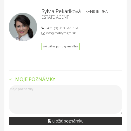
Sylvia Pekáriková
| SENIOR REAL
ESTATE AGENT
+421 (0) 910 861 186
info@realitymgm.sk
aktuálne ponuky makléra
MOJE POZNÁMKY
uložiť poznámku