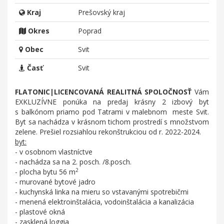
Kraj
Prešovský kraj
Okres
Poprad
Obec
Svit
Časť
Svit
FLATONIC|LICENCOVANÁ REALITNÁ SPOLOČNOSŤ
Vám
EXKLUZÍVNE ponúka na predaj krásny 2 izbový byt
s balkónom priamo pod Tatrami v malebnom meste Svit.
Byt sa nachádza v krásnom tichom prostredí s množstvom
zelene. Prešiel rozsiahlou rekonštrukciou od r. 2022-2024.
byt:
- v osobnom vlastníctve
- nachádza sa na 2. posch. /8.posch.
2
- plocha bytu 56 m
- murované bytové jadro
- kuchynská linka na mieru so vstavanými spotrebičmi
- menená elektroinštalácia, vodoinštalácia a kanalizácia
- plastové okná
- zasklená loggia