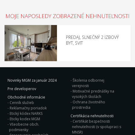
MOJE NAPOSLEDY ZOBRAZENÉ NEHNUTEĽNOSTI
PREDAJ, SLNEČNÝ 2 IZBOVÝ
BYT, SVIT
Novinky MGM za január 2024
Školenia odbornej
verejnosti
Pre developerov
Motivačné prednášky na
vysokých školách
Obchodné informácie
Ochrana životného
Cenník služieb
prostredia
Reklamačny poriadok
Etický kódex NARKS
Certifikácia nehnuteľnosti
Eticky kodex MGM
Certifikát bezpečnosti
Všeobecne obch.
nehnuteľnosti (v spolupraci s
podmienky
MNSR)